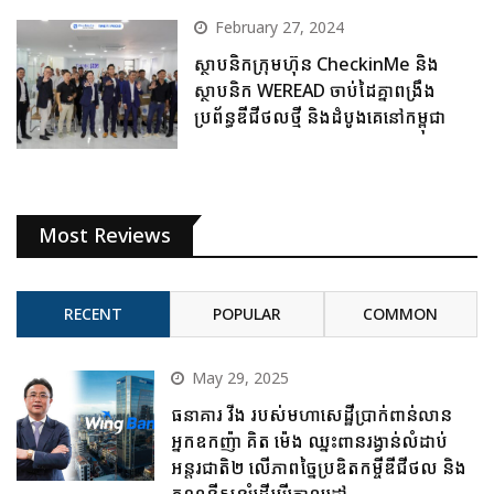
February 27, 2024
ស្ថាបនិកក្រុមហ៊ុន CheckinMe និង
ស្ថាបនិក WEREAD ចាប់ដៃគ្នាពង្រឹង
ប្រព័ន្ធឌីជីថលថ្មី និងដំបូងគេនៅកម្ពុជា
Most Reviews
RECENT
POPULAR
COMMON
May 29, 2025
ធនាគារ វីង របស់មហាសេដ្ឋីប្រាក់ពាន់លាន
អ្នកឧកញ៉ា គិត ម៉េង ឈ្នះពានរង្វាន់លំដាប់
អន្តរជាតិ២ លើភាពច្នៃប្រឌិតកម្ចីឌីជីថល និង
គណនីសន្សំដើម្បីគោលដៅ