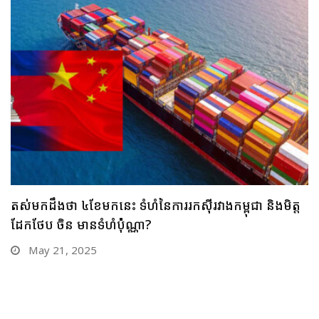
កៅស៊ូ ជាដំណាំចម្បងមួយរបស់កសិករកម្ពុជា តស់មកដឹងថា
ប៉ុន្មានខែកន្លងមក កម្ពុជារកចំណូលបានប៉ុន្មានពីដំណាំមួយ
ប្រភេទនេះ?
May 19, 2025