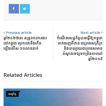
Previous article
Next article
ឆ្នាំ២០២៥នេះ តម្រូវការការងារ
កំណើនសេដ្ឋកិច្ចបានធ្វើឱ្យកម្ពុជា
នៅកម្ពុជា ព្យាករថានឹងកើន
ចាកចេញពីឋានៈជាប្រទេសក្រីក្រ
ឡើងលើស ១០លាននាក់
និងបានក្លាយជាប្រទេសមាន
ចំណូលមធ្យមកម្រិតទាបនៅ
ឆ្នាំ២០១៥
Related Articles
សេដ្ឋកិច្ច