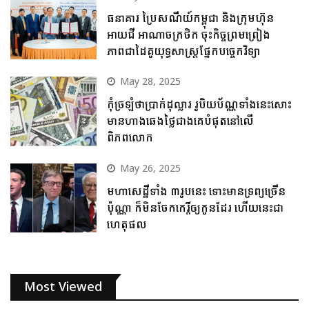
ធនាគារ ប្រៃសណីយ៍កម្ពុជា និងក្រុមហ៊ុន
អាយជី អាណាចក្រថិក ចុះកិច្ចព្រមព្រៀង
ភាពជាដៃគូយុទ្ធសាស្ត្រផ្នែកបច្ចេកវិទ្យា
May 28, 2025
កុំច្រឡំថាប្រាក់ដុល្លារ រូបិយប័ណ្ណទាំងនេះសោះ
មានហាងឆេងថ្លៃជាងគេបំផុតនៅលើ
ពិភពលោក
May 26, 2025
មហាសេដ្ឋីទាំង ៣រូបនេះ ទោះមានទ្រព្យច្រើន
ប៉ុណ្ណា ក៏មិនចែកកេរ្តិ៍ឲ្យកូនដែរ ហើយនេះជា
ហេតុផល
Most Viewed