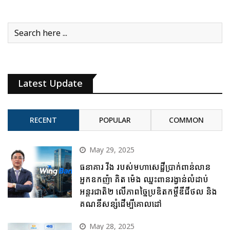
Latest Update
RECENT
POPULAR
COMMON
May 29, 2025
ធនាគារ វីង របស់មហាសេដ្ឋីប្រាក់ពាន់លាន
អ្នកឧកញ៉ា គិត ម៉េង ឈ្នះពានរង្វាន់លំដាប់
អន្តរជាតិ២ លើភាពច្នៃប្រឌិតកម្ចីឌីជីថល និង
គណនីសន្សំដើម្បីគោលដៅ
May 28, 2025