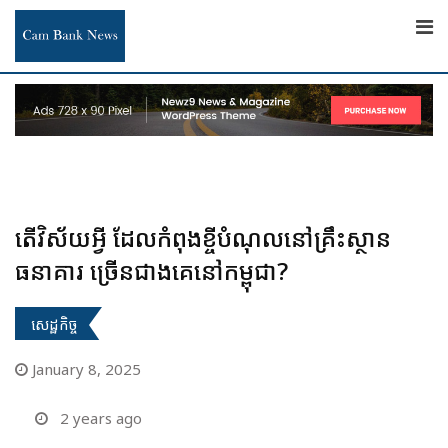
Skip
to
content
តើវិស័យអ្វី ដែលកំពុងខ្ចីបំណុលនៅគ្រឹះស្ថាន
ធនាគារ ច្រើនជាងគេនៅកម្ពុជា?
សេដ្ឋកិច្ច
January 8, 2025
2 years ago