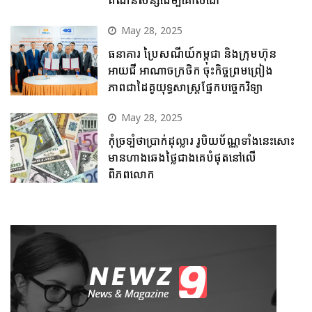
May 28, 2025
ធនាគារ ប្រៃសណីយ៍កម្ពុជា និងក្រុមហ៊ុន
អាយជី អាណាចក្រថិក ចុះកិច្ចព្រមព្រៀង
ភាពជាដៃគូយុទ្ធសាស្ត្រផ្នែកបច្ចេកវិទ្យា
May 28, 2025
កុំច្រឡំថាប្រាក់ដុល្លារ រូបិយប័ណ្ណទាំងនេះសោះ
មានហាងឆេងថ្លៃជាងគេបំផុតនៅលើ
ពិភពលោក