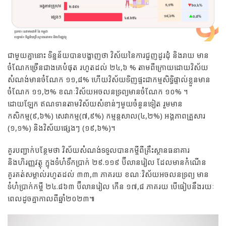
ជាមួយគ្នានោះ ទិន្នន័យបានបង្ហាញថា វិស័យនៃការជួញដូរដុំ និងរាយ មាន
ចំណែកច្រើនជាងគេបំផុត រហូតដល់ ២៤,៦ % តាមពីក្រោយដោយវិស័យ
សំណង់មានចំណែក ១១,៨% ហើយវិស័យទិញផ្ទះជាកម្មសិទ្ធិផ្ទាល់ខ្លួនមាន
ចំណែក ១១,២% ខណៈវិស័យអចលនទ្រព្យមានចំណែក ១០% ។
ដោយឡែក ឥណទានតាមវិស័យសំខាន់ៗមួយចំនួនទៀត រួមមាន
កសិកម្ម(៩,៦%) សេវាកម្ម(៧,៩%) កម្មន្តសាល(៤,២%) អង្គភាពគ្រួសារ​
(១,១%) និងវិស័យផ្សេងៗ (១៩,៦%)។
គួរបញ្ជាក់បន្ថែមថា វិស័យសំណង់ទទួលបានកម្ចីពីគ្រឹះស្ថានធនាគារ
និងហិរញ្ញវត្ថុ ក្នុងទំហំទឹកប្រាក់ ២៩.១១៩ ប៊ីលានរៀល ដែលមានកំណើន
គួរគត់សម្គាល់រហូតដល់ ៣៣,៣ ភាគរយ ខណៈវិស័យអចលនទ្រព្យ មាន
ទំហំប្រាក់កម្ចី ២៤.៨៦៣ ប៊ីលានរៀល កើន ១៧,៨ ភាគរយ បើធៀបនឹងរយៈ
ពេលដូចគ្នាកាលពីឆ្នាំ២០២៣៕