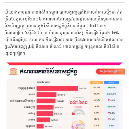
បើយោងតាមធនាគារជាតិនៃកម្ពុជា បានបង្ហាញឲ្យដឹងកាលពីពេលថ្មីៗថា គិត
ត្រឹមខែតុលា ឆ្នាំ២០២៤ ឥណទានដែលត្រូវបានផ្តល់ដោយគ្រឹះស្ថានធនាគារ
និងហិរញ្ញវត្ថុ ចូលទៅក្នុងវិស័យសេដ្ឋកិច្ចគឺមានចំនួន ២៤៧.៦៣១
ប៊ីលានរៀល (ស្មើនឹង ៦០,៩ ប៊ីលានដុល្លារអាមេរិក) កើនឡើងចំនួន២,២%
ធៀបនឹងឆ្នាំមុន ខណៈការកើនឡើងនេះ ភាគច្រើនដោយសារកំណើនឥណទាន
ក្នុងវិស័យជួញដូរដុំ និងរាយ សំណង់ អចលនទ្រព្យ កម្មន្តសាល និងវិស័យ
ផ្សេងៗទៀត។