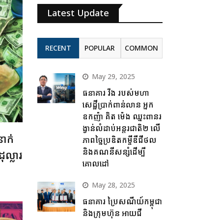
Latest Update
RECENT
POPULAR
COMMON
May 29, 2025
ធនាគារ វីង របស់មហា
សេដ្ឋីប្រាក់ពាន់លាន អ្នក
ឧកញ៉ា គិត ម៉េង ឈ្នះពានរ
ង្វាន់លំដាប់អន្តរជាតិ២ លើ
ាក់
ភាពច្នៃប្រឌិតកម្ចីឌីជីថល
និងគណនីសន្សំដើម្បី
ល្លារ
គោលដៅ
May 28, 2025
ធនាគារ ប្រៃសណីយ៍កម្ពុជា
និងក្រុមហ៊ុន អាយជី