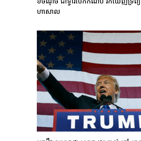
៦ចំណុច ជាទ្វារបើកកំណប់ រកឃើញទ្រព្
ហាសាល