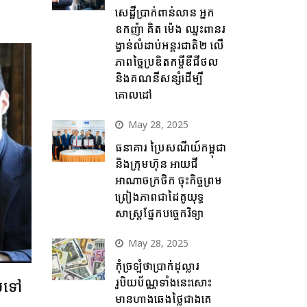
សេដ្ឋីប្រាក់ពាន់លាន អ្នក
ឧកញ៉ា គិត ម៉េង ឈ្នះពានរ
ង្វាន់លំដាប់អន្តរជាតិ២ លើ
ភាពច្នៃប្រឌិតកម្ចីឌីជីថល
និងគណនីសន្សំដើម្បី
គោលដៅ
May 28, 2025
ធនាគារ ប្រៃសណីយ៍កម្ពុជា
និងក្រុមហ៊ុន អាយជី
អាណាចក្រថិក ចុះកិច្ចព្រម
ព្រៀងភាពជាដៃគូយុទ្ធ
សាស្ត្រផ្នែកបច្ចេកវិទ្យា
May 28, 2025
កុំច្រឡំថាប្រាក់ដុល្លារ
រូបិយប័ណ្ណទាំងនេះសោះ
ល់ទៅ
មានហាងឆេងថ្លៃជាងគេ