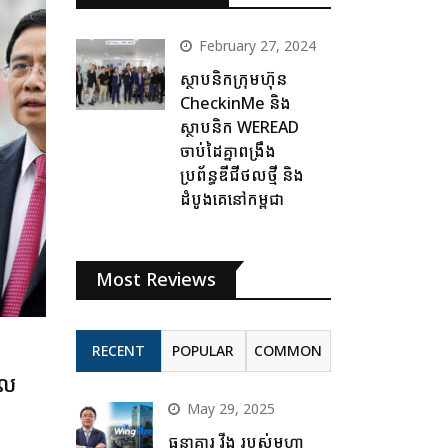
February 27, 2024
ស្ថាបនិកក្រុមហ៊ុន
CheckinMe និង
ស្ថាបនិក WEREAD
ចាប់ដៃគ្នាពង្រឹង
ប្រព័ន្ធឌីជីថលថ្មី និង
ដំបូងគេនៅកម្ពុជា
Most Reviews
RECENT
POPULAR
COMMON
េល
May 29, 2025
ធនាគារ វីង របស់មហា