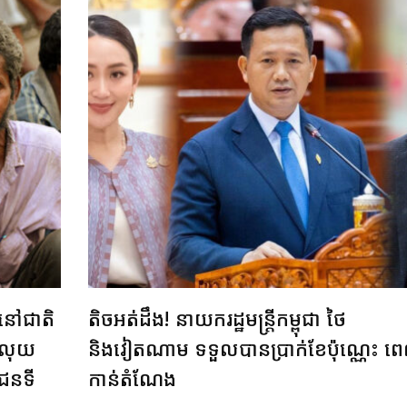
នៅជាតិ
តិចអត់ដឹង! នាយករដ្ឋមន្ត្រីកម្ពុជា ថៃ
ាគលុយ
និងវៀតណាម ទទួលបានប្រាក់ខែប៉ុណ្ណេះ ព
ជនទី
កាន់តំណែង