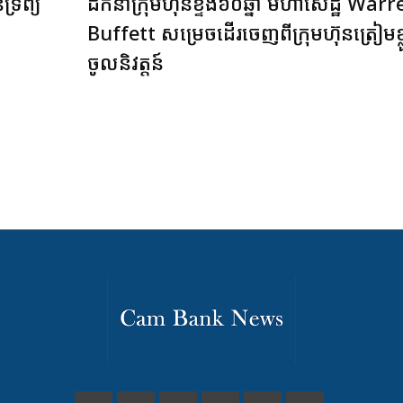
ទ្រព្យ
ដឹកនាំក្រុមហ៊ុនខ្ទង់៦០ឆ្នាំ មហាសេដ្ឋី War
Buffett សម្រេចដើរចេញពីក្រុមហ៊ុនត្រៀមខ្
ចូលនិវត្តន៍