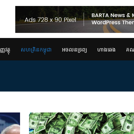
្ញវត្ថុ
សហគ្រិនកម្ពុជា
អចលនទ្រព្យ
ហាងឆេង
គណន