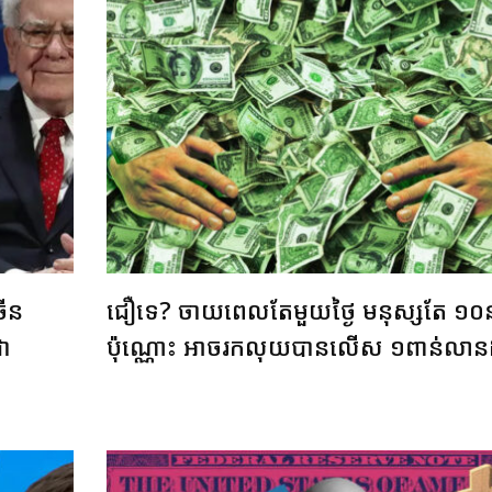
រើន
ជឿទេ? ចាយពេលតែមួយថ្ងៃ មនុស្សតែ ១០ន
ជា
ប៉ុណ្ណោះ អាចរកលុយបានលើស ១ពាន់លានដុ