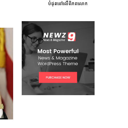
បំផុតនៅលើពិភពលោក