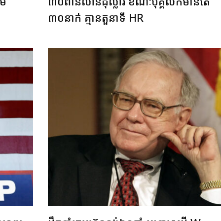
យម
៣០ពាន់លានដុល្លារ ខណៈបុគ្គលិកមានតែ
៣០នាក់ គ្មានតួនាទី HR