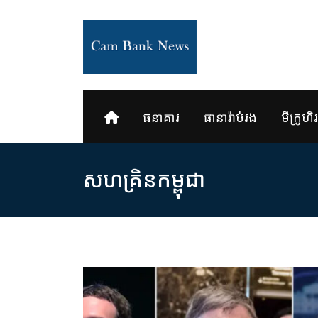
Skip
to
content
ធនាគារ
ធានារ៉ាប់រង
មីក្រូហិរញ
សហគ្រិនកម្ពុជា