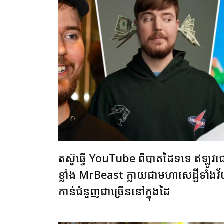
តស៊ូធ្វើ YouTube ពីបាតដៃទទេ ឥឡូវ
ខ្លាំង MrBeast ក្លាយជាមហាសេដ្ឋីទាំងវ័
កាន់ជំនួញជាច្រើននៅក្នុងដៃ