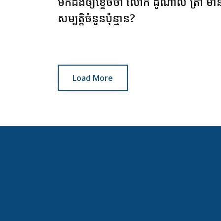
មកដឹងឲ្យខ្ទេចថា លោក ដូណាល់ ត្រាំ មាន
សម្បត្តិចំនួនប៉ុន្មាន?
Load More