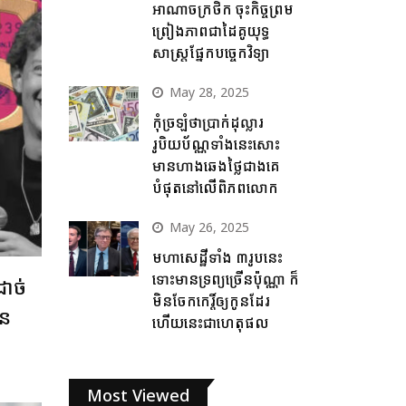
អាណាចក្រថិក ចុះកិច្ចព្រម
ព្រៀងភាពជាដៃគូយុទ្ធ
សាស្ត្រផ្នែកបច្ចេកវិទ្យា
May 28, 2025
កុំច្រឡំថាប្រាក់ដុល្លារ
រូបិយប័ណ្ណទាំងនេះសោះ
មានហាងឆេងថ្លៃជាងគេ
បំផុតនៅលើពិភពលោក
May 26, 2025
មហាសេដ្ឋីទាំង ៣រូបនេះ
ទោះមានទ្រព្យច្រើនប៉ុណ្ណា ក៏
ាច់
មិនចែកកេរ្តិ៍ឲ្យកូនដែរ
ាន
ហើយនេះជាហេតុផល
Most Viewed