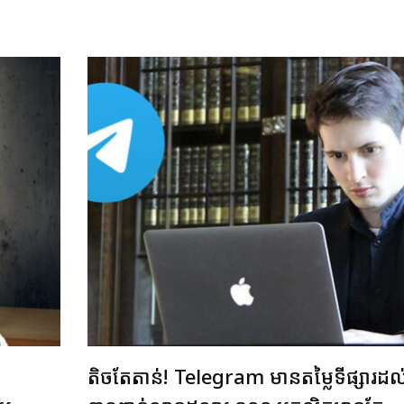
តិចតែតាន់! Telegram មានតម្លៃទីផ្សារដ