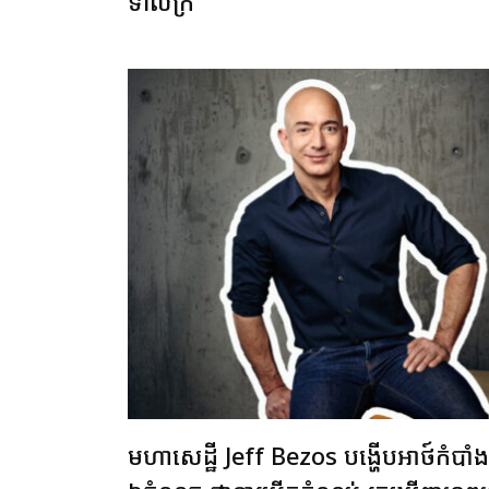
ទាល់ក្រ
មហាសេដ្ឋី Jeff Bezos បង្ហើបអាថ៍កំបាំង