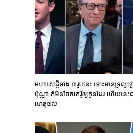
មហាសេដ្ឋីទាំង ៣រូបនេះ ទោះមានទ្រព្យច្
ប៉ុណ្ណា ក៏មិនចែកកេរ្តិ៍ឲ្យកូនដែរ ហើយនេះ
ហេតុផល