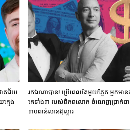
ជោគជ័យ
រកឯណាបាន! ប្រើពេលតែមួយភ្លែត អ្នកមានដ
យក្មេង
គេទាំង៣ របស់ពិភពលោក ចំណេញប្រាក់ប
៣០ពាន់លានដុល្លារ