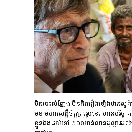
មិនចេះសំញែង មិនគិតរឿងឡើងឋានសួគ៌
មុខ មហាសេដ្ឋីចិត្តព្រះរូបនេះ ហ៊ានបរិច្ច
ខ្លួនឯងដល់ទៅ ២០០ពាន់លានដុល្លារដល់