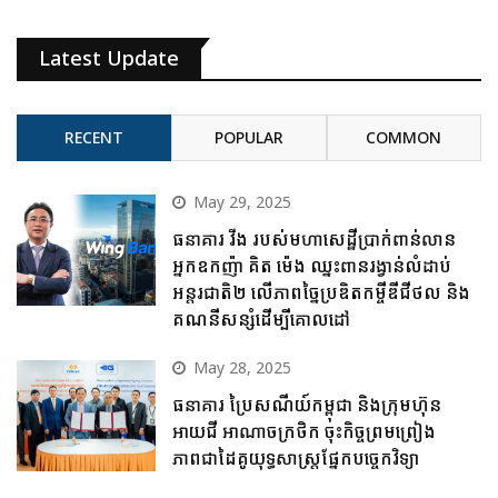
Latest Update
RECENT
POPULAR
COMMON
May 29, 2025
ធនាគារ វីង របស់មហាសេដ្ឋីប្រាក់ពាន់លាន
អ្នកឧកញ៉ា គិត ម៉េង ឈ្នះពានរង្វាន់លំដាប់
អន្តរជាតិ២ លើភាពច្នៃប្រឌិតកម្ចីឌីជីថល និង
គណនីសន្សំដើម្បីគោលដៅ
May 28, 2025
ធនាគារ ប្រៃសណីយ៍កម្ពុជា និងក្រុមហ៊ុន
អាយជី អាណាចក្រថិក ចុះកិច្ចព្រមព្រៀង
ភាពជាដៃគូយុទ្ធសាស្ត្រផ្នែកបច្ចេកវិទ្យា