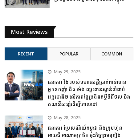
Most Reviews
RECENT
POPULAR
COMMON
May 29, 2025
ធនាគារ វីង របស់មហាសេដ្ឋីប្រាក់ពាន់លាន
អ្នកឧកញ៉ា គិត ម៉េង ឈ្នះពានរង្វាន់លំដាប់
អន្តរជាតិ២ លើភាពច្នៃប្រឌិតកម្ចីឌីជីថល និង
គណនីសន្សំដើម្បីគោលដៅ
May 28, 2025
ធនាគារ ប្រៃសណីយ៍កម្ពុជា និងក្រុមហ៊ុន
អាយជី អាណាចក្រថិក ចុះកិច្ចព្រមព្រៀង