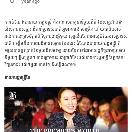
1 year ago
កាន់តំណែងជានាយករដ្ឋមន្ត្រី ពិតណាស់ជាតួនាទីមួយដ៏ធំ ដែលត្រូវរ៉ាប់រង
មើលការខុសត្រូវ ដឹកនាំប្រទេសជាតិឲ្យមានការរីកចម្រើន ហើយជាពិសេស
រាល់ការសម្រេចចិត្តលើកិច្ចការងារអ្វីមួយ សុទ្ធសឹងតែជាអាយុជីវិតរបស់ប្រទេស
ជាតិ។ ទន្ទឹមនឹងការងារដ៏មានសម្ពាធបែបនេះ តំណែងជានាយករដ្ឋមន្ត្រី ក៏
ទទួលបាននូវប្រាក់ខែមួយដ៏សមរម្យ ដោយផ្អែកទៅតាមសេដ្ឋកិច្ចតាមប្រទេស
នីមួយៗរៀងៗខ្លួន។ ខាងក្រោមនេះ ជាប្រាក់ខែរបស់នាយករដ្ឋមន្ត្រីនៃប្រទេស
ក្បែរខាងរបស់កម្ពុជា មានថៃ និងវៀតណាម៖
នាយករដ្ឋមន្ត្រីថៃ