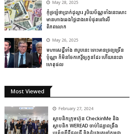
May 28, 2025
កុំច្រឡំថាប្រាក់ដុល្លារ រូបិយប័ណ្ណទាំងនេះសោះ
មានហាងឆេងថ្លៃជាងគេបំផុតនៅលើ
ពិភពលោក
May 26, 2025
មហាសេដ្ឋីទាំង ៣រូបនេះ ទោះមានទ្រព្យច្រើន
ប៉ុណ្ណា ក៏មិនចែកកេរ្តិ៍ឲ្យកូនដែរ ហើយនេះជា
ហេតុផល
Most Viewed
February 27, 2024
ស្ថាបនិកក្រុមហ៊ុន CheckinMe និង
ស្ថាបនិក WEREAD ចាប់ដៃគ្នាពង្រឹង
ប្រព័ន្ធឌីជីថលថ្មី និងដំបូងគេនៅកម្ពុជា