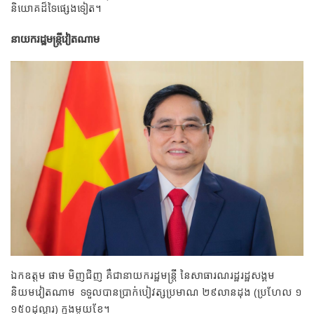
និយោគដ៏ទៃផ្សេងទៀត។
នាយករដ្ឋមន្ត្រីវៀតណាម
ឯកឧត្តម ផាម មិញជិញ គឺជានាយករដ្ឋមន្ត្រី នៃសាធារណរដ្ឋរដ្ឋសង្គម
និយមវៀតណាម ទទួលបានប្រាក់បៀវត្សប្រមាណ ២៩លានដុង (ប្រហែល ១
១៥០ដុល្លារ) ក្នុងមួយខែ។