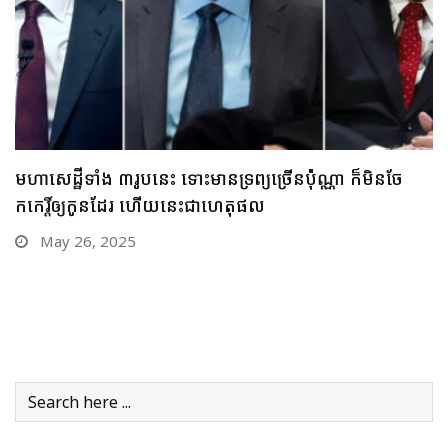
ជឿទេ? ចាយពេលតែមួយថ្ងៃ មនុស្សតែ ១០នាក់ប៉ុណ្ណោះ អាច
រកលុយបានលើស ១ពាន់លានដុល្លារ
May 22, 2025