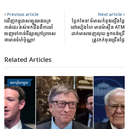
Previous article
Next article
ឃើញកម្ពុជាសម្បូររោងចក្រ
ប្លែកមែន! ចំមាសកំពុងឡើងថ្លៃ
កាត់ដេរ តស់មកដឹងពីការនាំ
នៅសៀងហៃ មានម៉ាស៊ីន ATM
ចេញទៅកាន់ទីផ្សារក្រៅប្រទេស
ដាក់មាសចេញលុយ អ្នកចង់ប្រើ
ថាមានទំហំប៉ុណ្ណា!
ត្រូវកក់មុនច្រើនថ្ងៃ
Related Articles
សហគ្រិនកម្ពុជា