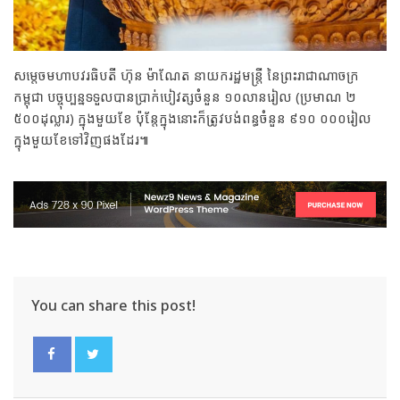
សម្តេចមហាបវរធិបតី ហ៊ុន ម៉ាណែត នាយករដ្ឋមន្ត្រី នៃព្រះរាជាណាចក្រ
កម្ពុជា បច្ចុប្បន្នទទួលបានប្រាក់បៀវត្សចំនួន ១០លានរៀល (ប្រមាណ ២
៥០០ដុល្លារ) ក្នុងមួយខែ ប៉ុន្តែក្នុងនោះក៏ត្រូវបង់ពន្ធចំនួន ៩១០ ០០០រៀល
ក្នុងមួយខែទៅវិញផងដែរ៕
You can share this post!