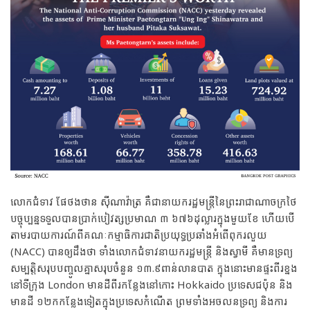
លោកជំទាវ ផែថងថាន ស៊ីណាវ៉ាត្រ គឺជានាយករដ្ឋមន្ត្រីនៃព្រះរាជាណាចក្រថៃ
បច្ចុប្បន្នទទួលបានប្រាក់បៀវត្សប្រមាណ ៣ ៦៧៦ដុល្លារក្នុងមួយខែ ហើយបើ
តាមរបាយការណ៍ពីគណៈកម្មាធិការជាតិប្រយុទ្ធប្រឆាំងអំពើពុករលួយ
(NACC) បានឲ្យដឹងថា ទាំងលោកជំទាវនាយករដ្ឋមន្ត្រី និងស្វាមី គឺមានទ្រព្យ
សម្បត្តិសរុបបញ្ចូលគ្នាសរុបចំនួន ១៣.៩ពាន់លានបាត ក្នុងនោះមានផ្ទះពីរខ្នង
នៅទីក្រុង London មានដីពីរកន្លែងនៅកោះ Hokkaido ប្រទេសជប៉ុន និង
មានដី ១២កកន្លែងទៀតក្នុងប្រទេសកំណើត ព្រមទាំងអចលនទ្រព្យ និងការ