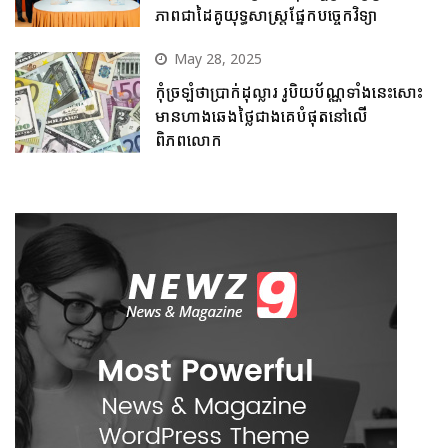
ភាពជាដៃគូយុទ្ធសាស្ត្រផ្នែកបច្ចេកវិទ្យា
May 28, 2025
កុំច្រឡំថាប្រាក់ដុល្លារ រូបិយប័ណ្ណទាំងនេះសោះ
មានហាងឆេងថ្លៃជាងគេបំផុតនៅលើ
ពិភពលោក