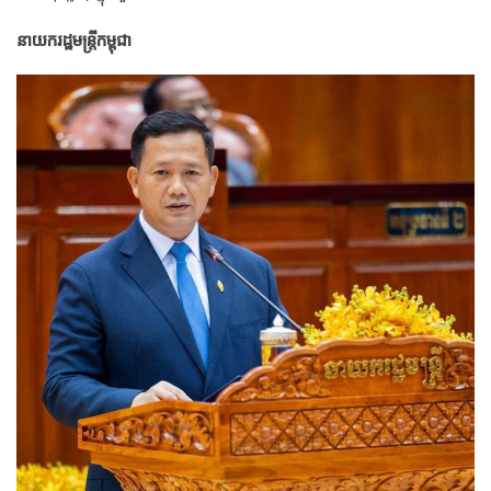
នាយករដ្ឋមន្ត្រីកម្ពុជា