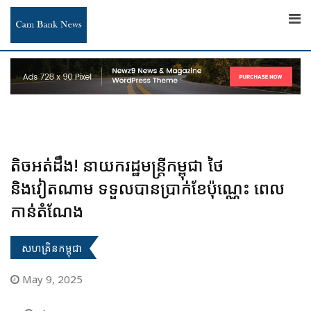
Skip
to
content
តិចអត់ដឹង! នាយករដ្ឋមន្ត្រីកម្ពុជា ថៃ
និងវៀតណាម ទទួលបានប្រាក់ខែប៉ុណ្ណេះ ពេល
កាន់តំណែង
សហគ្រិនកម្ពុជា
May 9, 2025