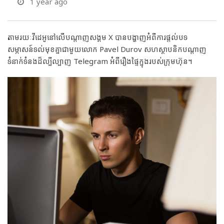
1 year ago
តាមរយៈវីដេអូនៅលើបណ្តាញសង្គម X បានបង្ហាញអំពីការផ្តល់បទ
សម្ភាសន៍ទល់មុខគ្នាជាមួយលោក Pavel Durov សហស្ថាបនិកបណ្តាញ
ទំនាក់ទំនងដ៏ល្បីល្បាញ Telegram អំពីរឿងផ្ទៃក្នុងរបស់ក្រុមហ៊ុន។