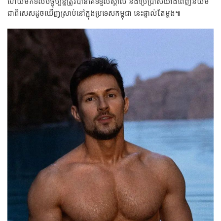
ហើយមកទល់បច្ចុប្បន្នត្រូវបានគេទទួលស្គាល់ និងប្រើប្រាស់យ៉ាងពេញនិយម
ជាពិសេសដូចឃើញស្រាប់នៅក្នុងប្រទេសកម្ពុជា នេះផ្ទាល់តែម្តង៕