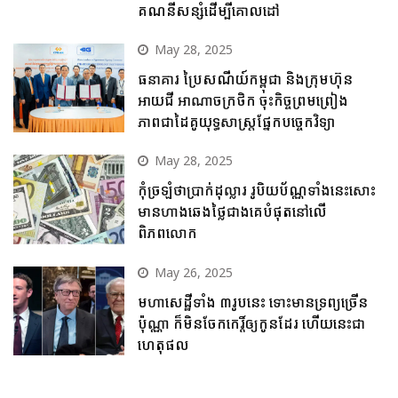
គណនីសន្សំដើម្បីគោលដៅ
May 28, 2025
ធនាគារ ប្រៃសណីយ៍កម្ពុជា និងក្រុមហ៊ុន
អាយជី អាណាចក្រថិក ចុះកិច្ចព្រមព្រៀង
ភាពជាដៃគូយុទ្ធសាស្ត្រផ្នែកបច្ចេកវិទ្យា
May 28, 2025
កុំច្រឡំថាប្រាក់ដុល្លារ រូបិយប័ណ្ណទាំងនេះសោះ
មានហាងឆេងថ្លៃជាងគេបំផុតនៅលើ
ពិភពលោក
May 26, 2025
មហាសេដ្ឋីទាំង ៣រូបនេះ ទោះមានទ្រព្យច្រើន
ប៉ុណ្ណា ក៏មិនចែកកេរ្តិ៍ឲ្យកូនដែរ ហើយនេះជា
ហេតុផល