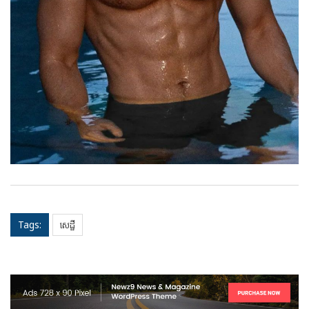
Tags:
សេដ្ឋី