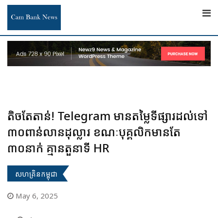
Skip
to
content
តិចតែតាន់! Telegram មានតម្លៃទីផ្សារដល់ទៅ
៣០ពាន់លានដុល្លារ ខណៈបុគ្គលិកមានតែ
៣០នាក់ គ្មានតួនាទី HR
សហគ្រិនកម្ពុជា
May 6, 2025