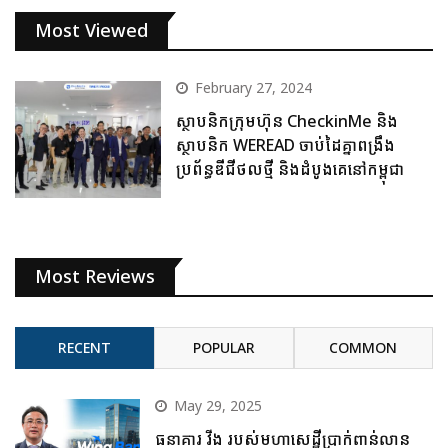
Most Viewed
February 27, 2024
ស្ថាបនិកក្រុមហ៊ុន CheckinMe និង
ស្ថាបនិក WEREAD ចាប់ដៃគ្នាពង្រឹង
ប្រព័ន្ធឌីជីថលថ្មី និងដំបូងគេនៅកម្ពុជា
Most Reviews
RECENT
POPULAR
COMMON
May 29, 2025
ធនាគារ វីង របស់មហាសេដ្ឋីប្រាក់ពាន់លាន