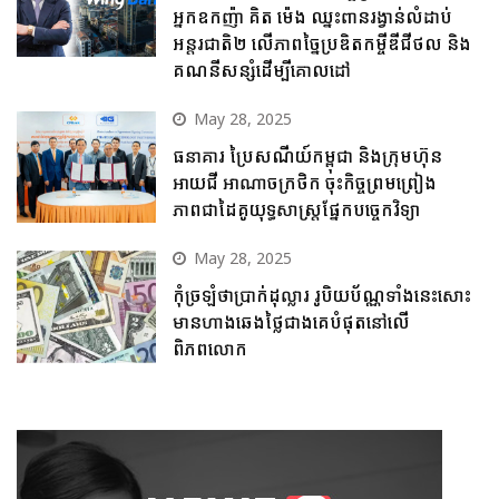
អ្នកឧកញ៉ា គិត ម៉េង ឈ្នះពានរង្វាន់លំដាប់
អន្តរជាតិ២ លើភាពច្នៃប្រឌិតកម្ចីឌីជីថល និង
គណនីសន្សំដើម្បីគោលដៅ
May 28, 2025
ធនាគារ ប្រៃសណីយ៍កម្ពុជា និងក្រុមហ៊ុន
អាយជី អាណាចក្រថិក ចុះកិច្ចព្រមព្រៀង
ភាពជាដៃគូយុទ្ធសាស្ត្រផ្នែកបច្ចេកវិទ្យា
May 28, 2025
កុំច្រឡំថាប្រាក់ដុល្លារ រូបិយប័ណ្ណទាំងនេះសោះ
មានហាងឆេងថ្លៃជាងគេបំផុតនៅលើ
ពិភពលោក