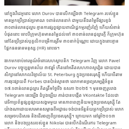
នៅក្នុងវីដេអូនោះ លោក Durov បានលើកឡើងថា Telegram របស់ខ្លួន
មានអ្នកប្រើប្រាស់ប្រមាណ ១ពាន់លាននាក់ ជាមួយនឹងតម្លៃទីផ្សារខ្ទង់
៣០ពាន់លានដុល្លារ គ្មានការផ្សព្វផ្សាយពាណិជ្ជកម្មរញ៉េរញ៉ៃ ហើយសំខាន់
បំផុតនោះ ទោះបីក្រុមហ៊ុនមានតម្លៃដល់ទៅ ៣០ពាន់លានដុល្លារក្តី ក៏ក្រុមហ៊ុន
នៅតែប្រើប្រាស់បុគ្គលិកបម្រើការត្រឹម ៣០នាក់ប៉ុណ្ណោះ ដោយក្នុងនោះគ្មាន
ផ្នែកធនធានមនុស្ស (HR) នោះទេ។
ងាកមកចាប់អារម្មណ៍ចំពោះសហស្ថាបនិក Telegram វិញ លោក Pavel
Durov បច្ចុប្បន្នមានវ័យ ៣៩ឆ្នាំ កើតនៅអតីតសហភាពសូវៀត ដោយបាន
សិក្សានៅសាកលវិទ្យាល័យ St. Peterburg ក្នុងប្រទេសរុស្ស៊ី ហើយបើតាម
ការចុះផ្សាយពី Forbes បានប៉ាន់ស្មានថា លោកមានទ្រព្យសម្បត្តិចំនួន
១៧.១ពាន់លានដុល្លារ គិតត្រឹមថ្ងៃទី៦ ឧសភា ២០២៥ ។ មុនចេញរូបរាង
Telegram នេះឡើង ដំបូងឡើយ គាត់បានបង្កើត VKontakte ដែលជា
វេទិកាប្រព័ន្ធផ្សព្វផ្សាយសង្គមមួយ មានភាពពេញនិយមក្នុងប្រទេសរុស្ស៊ី តែ
យ៉ាងណាដោយសារមានសម្ពាធពីអជ្ញាធរ ចង់បានទិន្នន័យអ្នកប្រើប្រាស់ លោក
សម្រេចបដិសេធ និងដើរចេញពីប្រទេសរុស្ស៊ី។ ក្រោយមក នៅឆ្នាំ២០១៣
លោក និងបងប្រុសរបស់ខ្លួន Nikolai បានបើកដំណើរការ Telegram