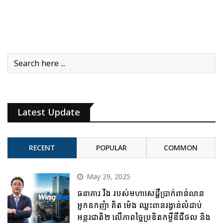
Latest Update
RECENT
POPULAR
COMMON
May 29, 2025
ធនាគារ វីង របស់មហាសេដ្ឋីប្រាក់ពាន់លាន
អ្នកឧកញ៉ា គិត ម៉េង ឈ្នះពានរង្វាន់លំដាប់
អន្តរជាតិ២ លើភាពច្នៃប្រឌិតកម្ចីឌីជីថល និង