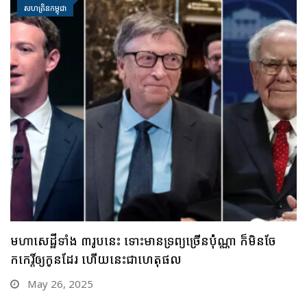
សហគ្រិនកម្ពុជា
ជឿទេ? ចាយពេលតែមួយថ្ងៃ មនុស្សតែ ១០នាក់ប៉ុណ្ណោះ អាច
រកលុយបានលើស ១ពាន់លានដុល្លារ
May 22, 2025