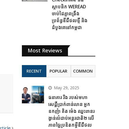
ស្ថាបនិក WEREAD
ចាប់ដៃគ្នាពង្រឹង
ប្រព័ន្ធឌីជីថលថ្មី និង
ដំបូងគេនៅកម្ពុជា
Most Reviews
RECENT
POPULAR
COMMON
May 29, 2025
ធនាគារ វីង របស់មហា
សេដ្ឋីប្រាក់ពាន់លាន អ្នក
ឧកញ៉ា គិត ម៉េង ឈ្នះពានរ
ង្វាន់លំដាប់អន្តរជាតិ២ លើ
ភាពច្នៃប្រឌិតកម្ចីឌីជីថល
rticle