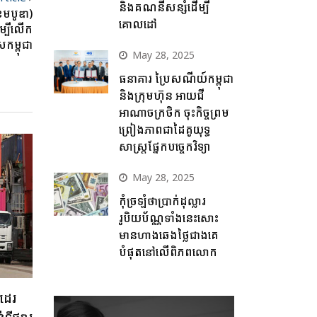
និងគណនីសន្សំដើម្បី
ខេមបូឌា)
គោលដៅ
ម្បីលើក
សកម្ពុជា
May 28, 2025
ធនាគារ ប្រៃសណីយ៍កម្ពុជា
និងក្រុមហ៊ុន អាយជី
អាណាចក្រថិក ចុះកិច្ចព្រម
ព្រៀងភាពជាដៃគូយុទ្ធ
សាស្ត្រផ្នែកបច្ចេកវិទ្យា
May 28, 2025
កុំច្រឡំថាប្រាក់ដុល្លារ
រូបិយប័ណ្ណទាំងនេះសោះ
មានហាងឆេងថ្លៃជាងគេ
បំផុតនៅលើពិភពលោក
ដេរ
ីផ្សារ