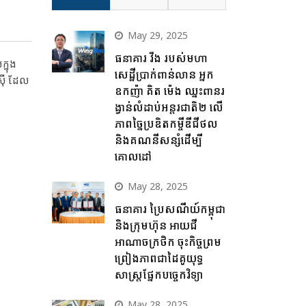
May 29, 2025
ធនាគារ វីង របស់មហា
្នុង
សេដ្ឋីប្រាក់ពាន់លាន អ្នក
ស៊ី ដែល
ឧកញ៉ា គិត ម៉េង ឈ្នះពានរ
ង្វាន់លំដាប់អន្តរជាតិ២ លើ
ភាពច្នៃប្រឌិតកម្ចីឌីជីថល
និងគណនីសន្សំដើម្បី
គោលដៅ
May 28, 2025
ធនាគារ ប្រៃសណីយ៍កម្ពុជា
និងក្រុមហ៊ុន អាយជី
អាណាចក្រថិក ចុះកិច្ចព្រម
ព្រៀងភាពជាដៃគូយុទ្ធ
សាស្ត្រផ្នែកបច្ចេកវិទ្យា
May 28, 2025