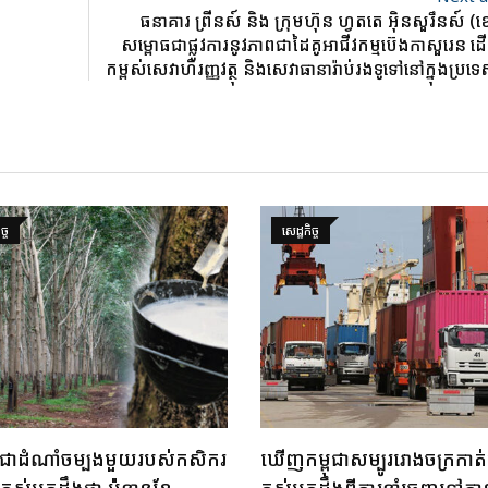
ធនាគារ ព្រីនស៍ និង ក្រុមហ៊ុន ហ្វតតេ អ៊ិនសួរឹនស៍ (
សម្ពោធជាផ្លូវការនូវភាពជាដៃគូអាជីវកម្មប៊េងកាសួរេន ដើ
កម្ពស់សេវាហិរញ្ញវត្ថុ និងសេវាធានារ៉ាប់រងទូទៅនៅក្នុងប្រទេ
ច្ច
សេដ្ឋកិច្ច
 ជាដំណាំចម្បងមួយរបស់កសិករ
ឃើញកម្ពុជាសម្បូររោងចក្រកាត់
ា តស់មកដឹងថា ប៉ុន្មានខែ
តស់មកដឹងពីការនាំចេញទៅកាន់ទ