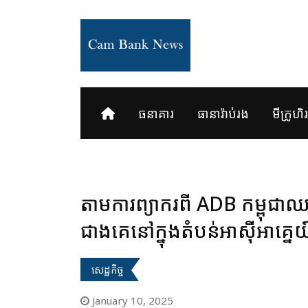
Skip
to
content
ធនាគារ
ធានារ៉ាប់រង
មីក្រូហិរញ
តាមការព្យាករពី ADB កម្ពុជ
ជាងគេនៅក្នុងតំបន់អាស៊ីអាគ្នេ
សេដ្ឋកិច្ច
January 10, 2025