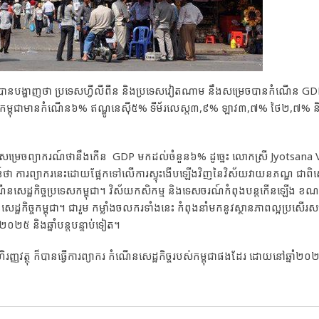
B បានបង្ហាញថា ប្រទេសហ្វីលីពីន និងប្រទេសវៀតណាម នឹងសម្រេចបានកំណើន GDP
លកម្ពុជាមានកំណើន៦% ឥណ្ឌូនេស៊ី៥% ទីម័រលេស្ត៣,៩% ឡាវ៣,៧% ថៃ២,៧% ន
DP សម្រេចព្យាករណ៍ថានឹងកើន GDP មកដល់ចំនួន៦% ដូច្នេះ លោកស្រី Jyotsan
សាសន៍ថា ការព្យាករនេះដោយផ្អែកទៅលើការស្ទុះងើបឡើងវិញនៃវិស័យវាយនភណ្ឌ ជាព
ណើនសេដ្ឋកិច្ចប្រទេសកម្ពុជា។ វិស័យកសិកម្ម និងទេសចរណ៍កំពុងបន្តកើនឡើង ខណៈ
ឋកិច្ចកម្ពុជា។ ជារួម កម្លាំងចលករទាំងនេះ កំពុងនាំមកនូវស្ថានភាពល្អប្រសើរសម្រា
២០២៥ និងឆ្នាំបន្តបន្ទាប់ទៀត។
ងហិរញ្ញវត្ថុ ក៏បានធ្វើការព្យាករ កំណើនសេដ្ឋកិច្ចរបស់កម្ពុជាផងដែរ ដោយនៅឆ្នាំ២