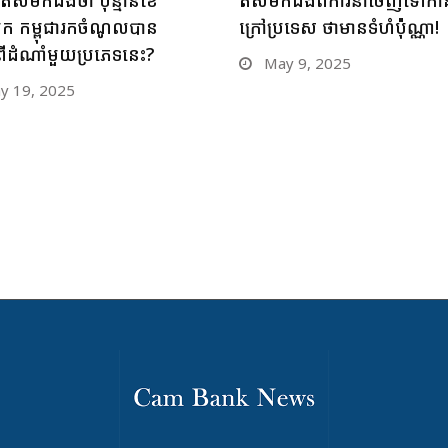
មក កម្ពុជារកចំណូលបាន
ក្រៅប្រទេស ថាមានទំហំប៉ុណ្ណា!
ានពីដំណាំមួយប្រភេទនេះ?
May 9, 2025
 19, 2025