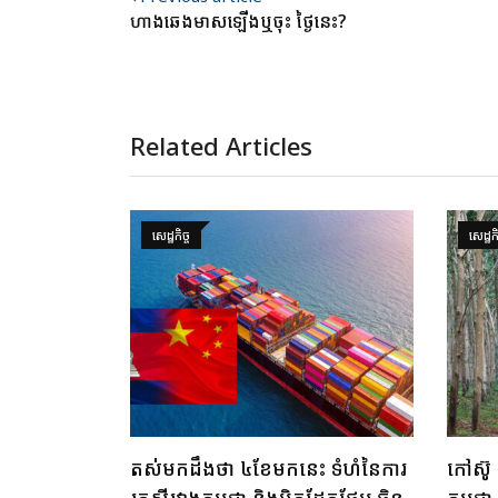
ហាងឆេងមាសឡើងឬចុះ ថ្ងៃនេះ?
Related Articles
សេដ្ឋកិច្ច
សេដ្ឋកិ
តស់មកដឹងថា ៤ខែមកនេះ ទំហំនៃការ
កៅស៊ូ
រកស៊ីរវាងកម្ពុជា និងមិត្តដែកថែប ចិន
កម្ពុជ