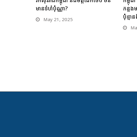
មានទំហំប៉ុណ្ណា?
កន្លង
ប៉ុន្ម
May 21, 2025
May