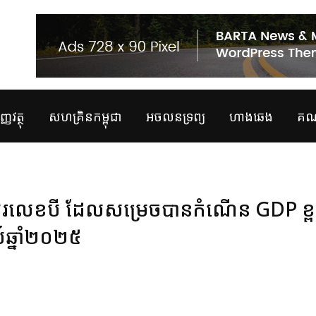
្ញវត្ថុ
សហគ្រិនកម្ពុជា
អចលនទ្រព្យ
ហាងឆេង
គណន
ាឈរលេខបី ដែលសម្រេចបានកំណើន GDP ខ្ព
យ៍ឆ្នាំ២០២៥