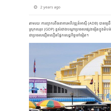
2 years ago
តាមរយៈការព្យាករពីធនាគារអភិវឌ្ឍន៍អាស៊ី (ADB) បានឲ
ស្រុកសរុប (GDP) ខ្ពស់ជាងបណ្តាប្រទេសផ្សេងទៀតក្នុងតំបន
ជាប្រទេសជឿនលឿនផ្នែកសេដ្ឋកិច្ចទៅទៀត។