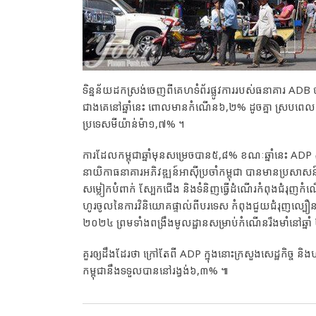
ទិន្នន័យដកស្រង់ចេញពីគេហទំព័រផ្លូវការរបស់ធនាគារ AD
ជាងគេនៅឆ្នាំនេះ ពោលមានកំណើន៦,២% ដូចគ្នា ស្របពេ
ប្រទេសមីយ៉ាន់ម៉ា១,៧% ។
ការដែលកម្ពុជាឆ្នាំមុនសម្រេចបាន៥,៨% ខណៈឆ្នាំនេះ A
នាយិកាធនាគារអភិវឌ្ឍន៍អាស៊ីប្រចាំកម្ពុជា បានមានប្រ
សម្លៀកបំពាក់ ស្បែកជើង និងទំនិញធ្វើដំណើរកំពុងជំរុញកំ
ហូរចូលនៃការវិនិយោគផ្ទាល់ពីបរទេស កំពុងជួយជំរុញល្បឿនសេដ្
២០២៤ ព្រមទាំងពង្រឹងមូលដ្ឋានសម្រាប់កំណើនរឹងមាំនៅឆ្នាំ 
គួរឲ្យដឹងដែរថា ក្រៅតែពី ADP ក្នុងនោះក្រសួងសេដ្ឋកិច្ច និ
កម្ពុជានឹងទទួលបាននៅរង្វង់៦,៣% ៕