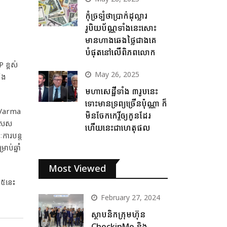
កុំច្រឡំថាប្រាក់ដុល្លារ
រូបិយប័ណ្ណទាំងនេះសោះ
មានហាងឆេងថ្លៃជាងគេ
បំផុតនៅលើពិភពលោក
 ខ្ពស់
May 26, 2025
ិង
មហាសេដ្ឋីទាំង ៣រូបនេះ
ទោះមានទ្រព្យច្រើនប៉ុណ្ណា ក៏
a Varma
មិនចែកកេរ្តិ៍ឲ្យកូនដែរ
ិសេស
ហើយនេះជាហេតុផល
ការបន្ត
ប់ឆ្នាំ
Most Viewed
០២៥នេះ
February 27, 2024
ស្ថាបនិកក្រុមហ៊ុន
CheckinMe និង