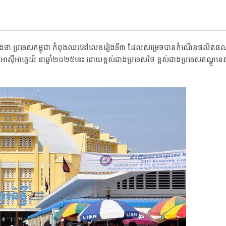
្យដឹងថា ប្រទេសកម្ពុជា កំពុងឈរនៅលេខរៀងទី៣ ដែលសម្រេចបានកំណើនផលិតផលក
់អាស៊ីអាគ្នេយ៍ នាឆ្នាំ២០២៥នេះ ដោយខ្ពស់ជាងប្រទេសថៃ ខ្ពស់ជាងប្រទេសឥណ្ឌូនេ