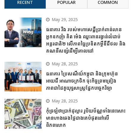
RECENT
POPULAR
COMMON
May 29, 2025
ធនាគារ វីង របស់មហាសេដ្ឋីប្រាក់ពាន់លាន
អ្នកឧកញ៉ា គិត ម៉េង ឈ្នះពានរង្វាន់លំដាប់
អន្តរជាតិ២ លើភាពច្នៃប្រឌិតកម្ចីឌីជីថល និង
គណនីសន្សំដើម្បីគោលដៅ
May 28, 2025
ធនាគារ ប្រៃសណីយ៍កម្ពុជា និងក្រុមហ៊ុន
អាយជី អាណាចក្រថិក ចុះកិច្ចព្រមព្រៀង
ភាពជាដៃគូយុទ្ធសាស្ត្រផ្នែកបច្ចេកវិទ្យា
May 28, 2025
កុំច្រឡំថាប្រាក់ដុល្លារ រូបិយប័ណ្ណទាំងនេះសោះ
មានហាងឆេងថ្លៃជាងគេបំផុតនៅលើ
ពិភពលោក