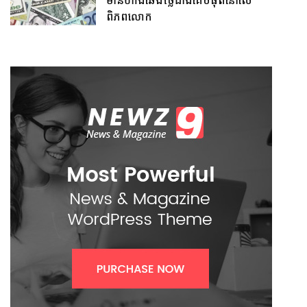
មានហាងឆេងថ្លៃជាងគេបំផុតនៅលើ
ពិភពលោក