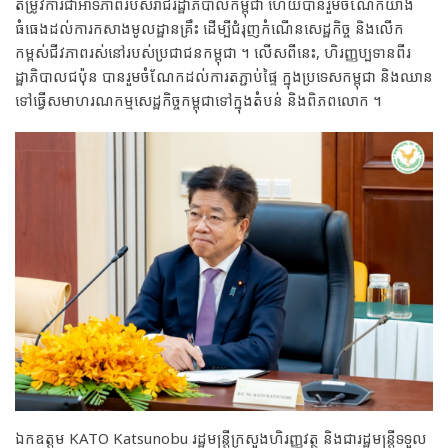
តម្រូវការជាអាទិភាពរបស់រាជរដ្ឋាភិបាលកម្ពុជា ហើយបានរួមចំណែកយ៉ាង
ធំធេងដល់ការកសាងមូលដ្ឋានគ្រឹះ ដើម្បីជំរុញកំណើនសេដ្ឋកិច្ច និងលើក
កម្ពស់ជីវភាពរស់នៅរបស់ប្រជាជនកម្ពុជា ។ លើសពីនេះ, ហិរញ្ញប្បទានពីរ
ដ្ឋាភិបាលជប៉ុន បានរួមចំណែកដល់ការតភ្ជាប់ផ្ទៃ ក្នុងប្រទេសកម្ពុជា និងឈាន
ទៅធ្វើសមាហរណកម្មសេដ្ឋកិច្ចកម្ពុជាទៅក្នុងតំបន់ និងពិភពលោក ។
ឯកឧត្តម KATO Katsunobu រដ្ឋមន្រ្តីក្រសួងហិរញ្ញវត្ថុ និងជារដ្ឋមន្រ្តីទទួល