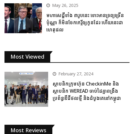
May 26, 2025
មហាសេដ្ឋីទាំង ៣រូបនេះ ទោះមានទ្រព្យច្រើន
ប៉ុណ្ណា ក៏មិនចែកកេរ្តិ៍ឲ្យកូនដែរ ហើយនេះជា
ហេតុផល
Most Viewed
February 27, 2024
ស្ថាបនិកក្រុមហ៊ុន CheckinMe និង
ស្ថាបនិក WEREAD ចាប់ដៃគ្នាពង្រឹង
ប្រព័ន្ធឌីជីថលថ្មី និងដំបូងគេនៅកម្ពុជា
Most Reviews