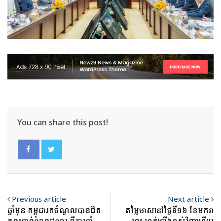
You can share this post!
Previous article
Next article
ឆ្នាំមុន កម្ពុជារកចំណូលបានជិត
តម្លៃមាសនៅថ្ងៃទី១៦ ខែមករា
កន្លះពាន់លានដុល្លារ ពីការនាំ
នេះ ហក់ឡើងខ្ពស់វិញហើយ