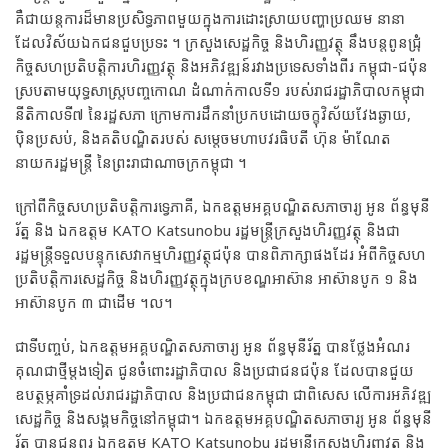
គឺជាយន្តការដ៏មានប្រសិទ្ធភាពមួយក្នុងការដោះស្រាយបញ្ហាប្រឈម នានា
ដែលវិស័យឯកជនជួបប្រទះ ។ ក្រសួងសេដ្ឋកិច្ច និងហិរញ្ញវត្ថុ នឹងបន្តពូនជ្រុំ
កិច្ចសហប្រតិបត្តិការហិរញ្ញវត្ថុ និងអភិវឌ្ឍន៍រវាងប្រទេសទាំងពីរ កម្ពុជា-ជប៉ុន
ស្របតាមយុទ្ធសាស្រ្តបញ្ចកោណ ដំណាក់កាលទី១ របស់រាជរដ្ឋាភិបាលកម្ពុជា
នីតិកាលទី៧ នៃរដ្ឋសភា ក្រោមការដឹកនាំប្រកបដោយចក្ខុវិស័យវែងឆ្ងាយ,
ប៉ិនប្រសប់, និងគតិបណ្ឌិតរបស់ សម្តេចមហាបវរធិបតី ហ៊ុន ម៉ាណែត
នាយករដ្ឋមន្រ្តី នៃព្រះរាជាណាចក្រកម្ពុជា ។
ក្រៅពីកិច្ចសហប្រតិបត្តិការទ្វេភាគី, ឯកឧត្តមអគ្គបណ្ឌិតសភាចារ្យ អូន ព័ន្ធមុនី
រ័ត្ន និង ឯកឧត្តម KATO Katsunobu រដ្ឋមន្រ្តីក្រសួងហិរញ្ញវត្ថុ និងជា
រដ្ឋមន្រ្តីទទួលបន្ទុកសេវាកម្មហិរញ្ញវត្ថុជប៉ុន បានពិភាក្សាផងដែរ អំពីកិច្ចសហ
ប្រតិបត្តិការសេដ្ឋកិច្ច និងហិរញ្ញវត្ថុក្នុងក្របខណ្ឌអាស៊ាន អាស៊ានបូក ១ និង
អាស៊ានបូក ៣ ជាដើម ។ល។
ជាទីបញ្ចប់, ឯកឧត្តមអគ្គបណ្ឌិតសភាចារ្យ អូន ព័ន្ធមុនីរ័ត្ន បានថ្លែងអំណរ
គុណជាថ្មីម្តងទៀត ជូនចំពោះរដ្ឋាភិបាល និងប្រជាជនជប៉ុន ដែលបានជួយ
ឧបត្ថម្ភគាំទ្រដល់រាជរដ្ឋាភិបាល និងប្រជាជនកម្ពុជា ជាពិសេស លើការអភិវឌ្ឍ
សេដ្ឋកិច្ច និងសង្គមកិច្ចនៅកម្ពុជា។ ឯកឧត្តមអគ្គបណ្ឌិតសភាចារ្យ អូន ព័ន្ធមុនី
រ័ត្ន បានជូនពរ ឯកឧត្តម KATO Katsunobu រដ្ឋមន្រ្តីក្រសួងហិរញ្ញវត្ថុ និង