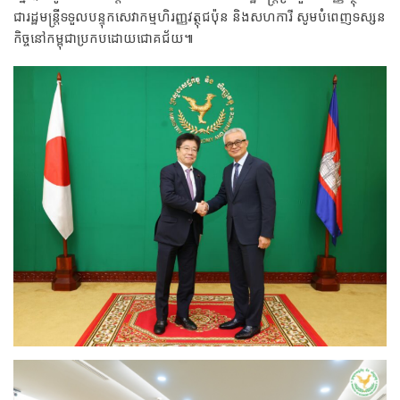
ជារដ្ឋមន្រ្តីទទួលបន្ទុកសេវាកម្មហិរញ្ញវត្ថុជប៉ុន និងសហការី សូមបំពេញទស្សន
កិច្ចនៅកម្ពុជាប្រកបដោយជោគជ័យ៕