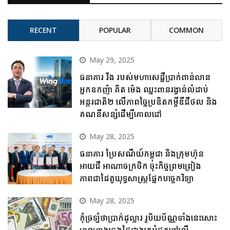
RECENT
POPULAR
COMMON
May 29, 2025
ធនាគារ វីង របស់មហាសេដ្ឋីប្រាក់ពាន់លាន
អ្នកឧកញ៉ា គិត ម៉េង ឈ្នះពានរង្វាន់លំដាប់
អន្តរជាតិ២ លើភាពច្នៃប្រឌិតកម្ចីឌីជីថល និង
គណនីសន្សំដើម្បីគោលដៅ
May 28, 2025
ធនាគារ ប្រៃសណីយ៍កម្ពុជា និងក្រុមហ៊ុន
អាយជី អាណាចក្រថិក ចុះកិច្ចព្រមព្រៀង
ភាពជាដៃគូយុទ្ធសាស្ត្រផ្នែកបច្ចេកវិទ្យា
May 28, 2025
កុំច្រឡំថាប្រាក់ដុល្លារ រូបិយប័ណ្ណទាំងនេះសោះ