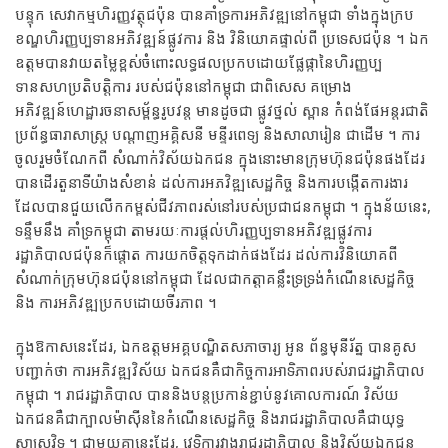
បន្ទុក សេវាកម្មហិរញ្ញវត្ថុជប៉ុន បានគាំទ្រការអភិវឌ្ឍនៅកម្ពុជា ទាំងក្នុងក្រប
ខណ្ឌហិរញ្ញប្បទានអភិវឌ្ឍន៍ផ្លូវការ និង វិនិយោគផ្ទាល់ពី ប្រទេសជប៉ុន ។ ឯក
ឧត្តមបានវាយតម្លៃខ្ពស់ចំពោះលទ្ធផលប្រកបដោយផ្លែផ្កានៃហិរញ្ញប្ប
ទានសហប្រតិបត្តិការ របស់ជប៉ុននៅកម្ពុជា ជាពិសេស គម្រោង
អភិវឌ្ឍន៍ហេដ្ឋារចនាសម្ព័ន្ធរូបវន្ត មានដូចជា ផ្លូវថ្នល់ ស្ពាន កំពង់ផែអន្តរជាតិ
ប្រព័ន្ធធារាសាស្រ្ត បណ្តាញអគ្គិសនី មន្ទីរពេទ្យ និងសាលារៀន ជាដើម ។ ការ
ចូលរួមចំណែកពី សំណាក់វិស័យឯកជន ក្នុងនោះមានក្រុមហ៊ុនជប៉ុនផងដែរ
បានដើរតួនាទីយ៉ាងសំខាន់ ដល់ការអភវិឌ្ឍសេដ្ឋកិច្ច និងការបង្កើតការងារ
ដែលបានជួយលើកកម្ពស់ជីវភាពរស់នៅរបស់ប្រជាជនកម្ពុជា ។ ក្នុងន័យនេះ,
ទន្ទឹមនឹង គាំទ្រកម្ពុជា តាមរយៈការផ្តល់ហិរញ្ញប្បទានអភិវឌ្ឍផ្លូវការ
រដ្ឋាភិបាលជប៉ុនក៏ផ្តោត ការយកចិត្តទុកដាក់ផងដែរ ដល់ការវិនិយោគពី
សំណាក់ក្រុមហ៊ុនជប៉ុននៅកម្ពុជា ដែលជាកត្តាគន្លឹះទ្រទ្រង់កំណើនសេដ្ឋកិច្ច
និង ការអភិវឌ្ឍប្រកបដោយចីរភាព ។
ក្នុងឱកាសនេះដែរ, ឯកឧត្តមអគ្គបណ្ឌិតសភាចារ្យ អូន ព័ន្ធមុនីរ័ត្ន បានគូស
បញ្ជាក់ថា ការអភិវឌ្ឍវិស័យ ឯកជនគឺជាកិច្ចការអាទិភាពរបស់រាជរដ្ឋាភិបាល
កម្ពុជា ។ រាជរដ្ឋាភិបាល បាននិងបន្តប្រកាន់ខ្ជាប់នូវគោលការណ៍ វិស័យ
ឯកជនគឺជាក្បាលម៉ាស៊ីននៃកំណើនសេដ្ឋកិច្ច និងរាជរដ្ឋាភិបាលគឺជាយុទ្ធ
សាស្ត្រវិទូ ។ ជាមួយគ្នានេះដែរ, វេទិការវាងរាជរដ្ឋាភិបាល និងវិស័យឯកជន