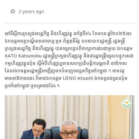
2 years ago
នៅទីស្តីការក្រសួងសេដ្ឋកិច្ច និងហិរញ្ញវត្ថុ នាថ្ងៃទី១៤ ខែមករា ឆ្នាំ២០២៥នេះ
ឯកឧត្តមអគ្គបណ្ឌិតសភាចារ្យ អូន ព័ន្ធមុនីរ័ត្ន ឧបនាយករដ្ឋមន្រ្តី រដ្ឋមន្រ្តី
ក្រសួងសេដ្ឋកិច្ច និងហិរញ្ញវត្ថុ បានទទួលជួបពិភាក្សាការងារជាមួយ ឯកឧត្តម
KATO Katsunobu រដ្ឋមន្រ្តីក្រសួងហិរញ្ញវត្ថុ និងជារដ្ឋមន្រ្តីទទួលបន្ទុកសេវា
កម្មហិរញ្ញវត្ថុជប៉ុន ស្តីអំពីហិរញ្ញប្បទានសហប្រតិបត្តិការទ្វេភាគី នាឱកាស
ដែលឯកឧត្តមរដ្ឋមន្រ្តីអញ្ជើញមកបំពេញទស្សនកិច្ចនៅកម្ពុជា ។ មានវត្ត
មាននាឱកាសនេះ ក៏មានឯកឧត្តម UENO Atsushi ឯកអគ្គរាជទូតជប៉ុន
ប្រចាំនៅកម្ពុជា ចូលរួមផងដែរ ។