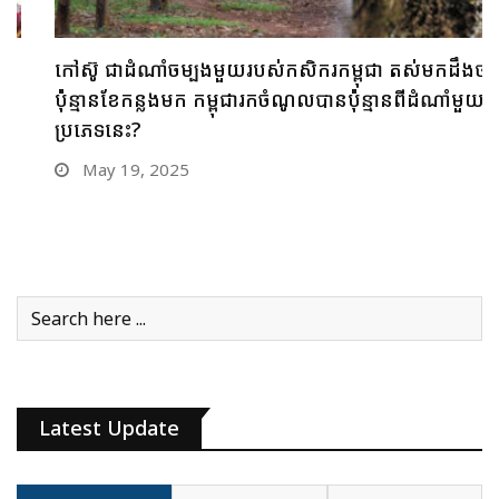
កៅស៊ូ ជាដំណាំចម្បងមួយរបស់កសិករកម្ពុជា តស់មកដឹងថា
ប៉ុន្មានខែកន្លងមក កម្ពុជារកចំណូលបានប៉ុន្មានពីដំណាំមួយ
ប្រភេទនេះ?
May 19, 2025
Latest Update