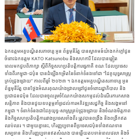
ឯកឧត្តមអគ្គបណ្ឌិតសភាចារ្យ អូន ព័ន្ធមុនីរ័ត្ន បានស្វាគមន៍យ៉ាងកក់ក្តៅជូន
ចំពោះឯកឧត្តម KATO Katsunobu និងសហការី ដែលបានឆ្លៀត
ពេលមកជួបពិភាក្សា ស្តីពីកិច្ចសហប្រតិបត្តិការទ្វេភាគី ខណៈដែលប្រទេស
ទាំងពីរកម្ពុជា-ជប៉ុន បានដំឡើងកម្រិតនៃទំនាក់ទំនងទៅជា “ដៃគូយុទ្ធសាស្រ្ត
គ្រប់ជ្រុងជ្រោយ” កាលពីឆ្នាំ ២០២៣ ។ ឯកឧត្តមអគ្គបណ្ឌិតសភាចារ្យ អូន
ព័ន្ធមុនីរ័ត្ន បានថ្លែងអំណរគុណយ៉ាងជ្រាលជ្រៅជូនចំពោះរដ្ឋាភិបាល និង
ប្រជាជនជប៉ុន ដែលបានចូលរួមចំណែកយ៉ាងសកម្មដល់ដំណើរការកសាង
សន្តិភាព និងបានជួយឧបត្ថម្ភគាំទ្រដល់ការអភិវឌ្ឍសេដ្ឋកិច្ច និងសង្គមនៅ
កម្ពុជា ។ ទំនាក់ទំនងជាដៃគូយុទ្ធ-សាស្រ្តគ្រប់ជ្រុងជ្រោយ និងចំណងមិត្តភាព
និងកិច្ចសហប្រតិបត្តិការរវាងប្រទេសទាំងពីរ ត្រូវបានពង្រឹង និងពង្រីកឥត
ឈប់ឈរ ។ ជាមួយគ្នានេះ, ហិរញ្ញប្បទានពីប្រទេសជប៉ុនទាំងឥណទាន
សម្បទាន និងហិរញ្ញប្បទានឥតសំណង បានឆ្លើយតបទាន់ពេលវេលា និងចំ