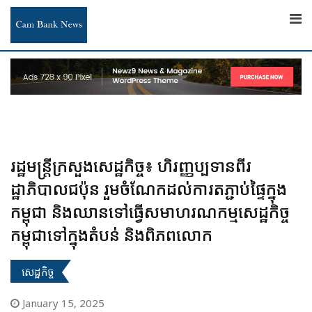
Skip
to
content
រដ្ឋមន្រ្តីក្រសួងសេដ្ឋកិច្ច៖ ហិរញ្ញប្បទានពីរ
ដ្ឋាភិបាលជប៉ុន រួមចំណែកដល់ការតភ្ជាប់ផ្ទៃក្នុង
កម្ពុជា និងឈានទៅធ្វើសមាហរណកម្មសេដ្ឋកិច្ច
កម្ពុជាទៅក្នុងតំបន់ និងពិភពលោក
សេដ្ឋកិច្ច
January 15, 2025