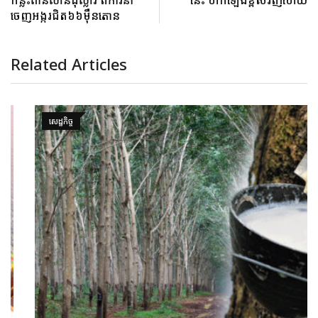
ចេញអង្ករជិត៦៦ម៉ឺនតោន
Related Articles
សេដ្ឋកិច្ច