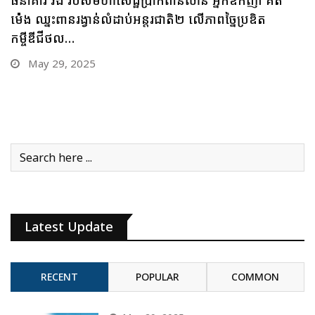
ចក្រថិក ចុះកិច្ចព្រមព្រៀងភាពជាដៃគូយុទ្ធសាស្ត្រផ្នែកបច្ចេកវិទ្យា
May 28, 2025
Latest Update
RECENT
POPULAR
COMMON