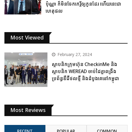
ប៉ុណ្ណា ក៏មិនចែកកេរ្តិ៍ឲ្យកូនដែរ ហើយនេះជា
ហេតុផល
Most Viewed
February 27, 2024
ស្ថាបនិកក្រុមហ៊ុន CheckinMe និង
ស្ថាបនិក WEREAD ចាប់ដៃគ្នាពង្រឹង
ប្រព័ន្ធឌីជីថលថ្មី និងដំបូងគេនៅកម្ពុជា
Most Reviews
RECENT
POPULAR
COMMON