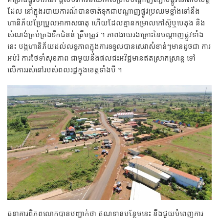
ដែល នៅក្នុង​របាយការណ៍​បានចាត់ទុកជា​បណ្ដាញ​ផ្លូវប្រឈមខ្លាំង​ទៅនឹង​
ហានិភ័យ​​ប្រែប្រួល​អាកាសធាតុ ហើយដែលគ្មាន​កម្រាល​កៅស៊ូ​ឬបេតុង និង​
សំណង់​គ្រប់គ្រង​ទឹក​ជំនន់ ត្រឹមត្រូវ ។ ភាពងាយរងគ្រោះនៃបណ្ដាញ​ផ្លូវទាំង​
នេះ បង្ក​ហានិភ័យ​ដល់​លទ្ធភាព​ក្នុងការទទួល​បានសេវា​សំខាន់ៗ​មានដូចជា​ ការ
អប់រំ​ ការថែទាំ​សុខភាព ជាមួយ​នឹង​ផល​ជះ​អវិជ្ជ​មាន​ឥតស្រាកស្រាន្ត​ ទៅ
លើការរស់​នៅរបស់ពលរដ្ឋក្នុង​ខេត្តទាំង​បី ។
ធនាគារពិភពលោក​បានបញ្ជាក់​ថា ឥណទាន​បន្ថែមនេះ​ នឹង​ជួយបំពេញ​ការ