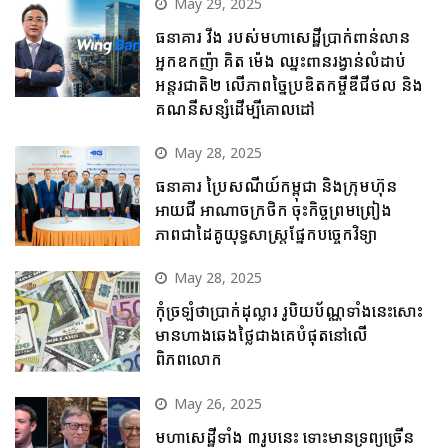
May 29, 2025
ធនាគារ វីង របស់មហាសេដ្ឋីប្រាក់ពាន់លាន
អ្នកឧកញ៉ា គិត ម៉េង ឈ្នះពានរង្វាន់លំដាប់
អន្តរជាតិ២ លើភាពច្នៃប្រឌិតកម្ចីឌីជីថល និង
គណនីសន្សំដើម្បីគោលដៅ
May 28, 2025
ធនាគារ ប្រៃសណីយ៍កម្ពុជា និងក្រុមហ៊ុន
អាយជី អាណាចក្រថិក ចុះកិច្ចព្រមព្រៀង
ភាពជាដៃគូយុទ្ធសាស្ត្រផ្នែកបច្ចេកវិទ្យា
May 28, 2025
កុំច្រឡំថាប្រាក់ដុល្លារ រូបិយប័ណ្ណទាំងនេះសោះ
មានហាងឆេងថ្លៃជាងគេបំផុតនៅលើ
ពិភពលោក
May 26, 2025
មហាសេដ្ឋីទាំង ៣រូបនេះ ទោះមានទ្រព្យច្រើន