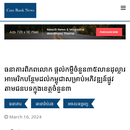
Skip
to
content
ធនាគារ​ពិភពលោក​ ផ្ដល់​កម្ចី​​ចំនួន៣៥​លានដុល្លារ​
អាមេរិក​​បន្ថែម​ដល់​កម្ពុជា​សម្រាប់អភិវឌ្ឍន៍ផ្លូវ​
តាមជន​បទក្នុង​ខេត្តចំនួន៣​
ធនាគារ
ធានារ៉ាប់រង
អចលនទ្រព្យ
March 16, 2024