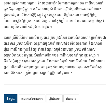
ទូទាត់ឱ្យចំណាយ​គម្រោង ដែល​បានឡើងថ្លៃ​ជាង​ការ​គ្រោងទុក ជាពិសេស​នៅ
ក្នុងកិច្ចសន្យា​ធ្វើ​ផ្លូវ​ ។ អតិផរណា​ខ្ពស់ និងការឡើងថ្លៃ​លើ​ធាតុ​ចូល​សំខាន់ៗ​
ដូចជា​ឥន្ធនៈ និងកៅស៊ូអ៊ុត​ផ្លូវ ក្នុងអំឡុងពេល​បីឆ្នាំមកនេះ បានធ្វើឱ្យ​ថ្លៃ
ចំណាយ​ឡើង​ថ្លៃ​ហួស ការ​ប៉ាន់​ស្មាន​ នៅក្នុងឆ្នាំ ២០១៩ ​មុនពេល​គម្រោង​ត្រូវ​
បានអនុម័ត​ជាលើក​ដំបូង ទៅទៀត ។
លោកស្រីម៉ារីយ៉ាម សាលីម ប្រធាន​គ្រប់គ្រង​នៃធនាគារ​ពិភពលោក​ប្រចាំកម្ពុជា
បានមានប្រសាសន៍ថា លទ្ធភាព​ចូលទៅរក​សេវា​ថែទាំង​សុខភាព និងសាលា​
រៀន ការ​ដឹកជញ្ជូនទំនិញទៅកាន់​ផ្សារ សុទ្ធតែជា​បញ្ហា​ប្រឈម​ធំណាស់
សម្រាប់ពលរដ្ឋ​កម្ពុជារស់នៅ​តាមទីជន​បទ ជាពិសេស​ នៅក្នុង​រដូវ​វស្សា​ ។
មិនតែប៉ុណ្ណោះ ស្ថានភាពផ្លូវអន់ និងការកាត់ផ្ដាច់​ដោយទឹកជំនន់​ និង​ចំណាយ
ខ្ពស់លើការ​ដឹកជញ្ជូន​បង្ក​ឧបសគ្គធំៗ​ដល់លទ្ធភាព​ទទួល​បានសេវាថែទាំសុខ
ភាព និ​ងការ​សង្គ្រោះ​បន្ទាន់ សម្រាប់ស្ត្រី​មានផ្ទៃពោះ ។
Tags:
ធនាគារពិភពលោក
ផ្លូវ​ជនបទ
​ឥណទាន​