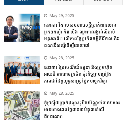
May 29, 2025
ធនាគារ វីង របស់មហាសេដ្ឋីប្រាក់ពាន់លាន
អ្នកឧកញ៉ា គិត ម៉េង ឈ្នះពានរង្វាន់លំដាប់
អន្តរជាតិ២ លើភាពច្នៃប្រឌិតកម្ចីឌីជីថល និង
គណនីសន្សំដើម្បីគោលដៅ
May 28, 2025
ធនាគារ ប្រៃសណីយ៍កម្ពុជា និងក្រុមហ៊ុន
អាយជី អាណាចក្រថិក ចុះកិច្ចព្រមព្រៀង
ភាពជាដៃគូយុទ្ធសាស្ត្រផ្នែកបច្ចេកវិទ្យា
May 28, 2025
កុំច្រឡំថាប្រាក់ដុល្លារ រូបិយប័ណ្ណទាំងនេះសោះ
មានហាងឆេងថ្លៃជាងគេបំផុតនៅលើ
ពិភពលោក