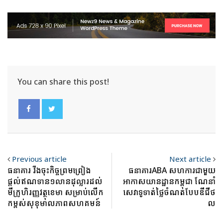
You can share this post!
Previous article
Next article
ធនាគារ វីងចុះ​កិច្ចព្រមព្រៀង​​
ធនាគារABA សហការជាមួយ
ផ្ដល់​ឥណទាន​១លាន​ដុល្លារដល់​
អាកាសយានដ្ឋានកម្ពុជា ណែនាំ
មីក្រូ​ហិរញ្ញ​វត្ថុ​ខេមា​ ​សម្រាប់​លើក​
សេវាទូទាត់​ថ្លៃ​ចំណត​បែប​ឌីជី​ថ​​
កម្ពស់​សុខុ​មាលភា​ពស​ហគ​មន៍
ល