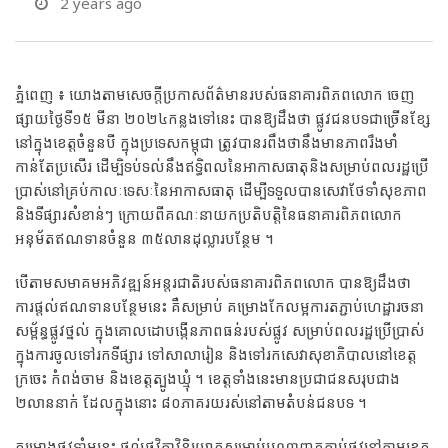
2 years ago
ភ្នំពេញ ៖ យោងតាម​សេចក្ដី​ប្រកាសព័ត៌មាន​របស់​ធនាគារពិភពលោក​ ចេញ
ផ្សាយ​ថ្ងៃទី​១៥ មីនា ២០២៤​កន្លងទៅនេះ ​បានឱ្យដឹងថា ផ្លូវជនបទ​ជាច្រើន​ខ្សែ​
នៅក្នុង​ខេត្ត​ចំនួន​បី ក្នុង​ប្រទេស​កម្ពុជា ត្រូវ​បាន​រពឹង​ថា​នឹង​មានភាពរឹងមាំ
កាន់តែប្រសើរ ដើម្បិទប់ទល់​នឹង​ឥទ្ធិពល​នៃអាកាស​ធាតុ​និ​ងសម្រាប់ពលរដ្ឋ​ប្រើ​
ប្រាស់​នៅគ្រប់​កាលៈទេសៈ​នៃអាកាសធាតុ ដើម្បីទទួលបានសេវា​ថែទាំ​សុខភាព​
និងទីផ្សារ​សំខាន់ៗ ​ក្រោយពី​គណៈនាយក​ប្រតិបត្តិនៃធនាគារ​ពិភពលោក​
អនុម័ត​ឥណទាន​ចំនួន​ ៣៥​លាន​ដុល្លារ​បន្ថែម ។
បើតាមសមាគម​អភិវឌ្ឍន៍អន្តរជាតិរបស់ធនាគារ​ពិភពលោក​ បានឱ្យដឹងថា
ការផ្ដល់ឥណទាន​បន្ថែម​នេះ គឺសម្រាប់ គម្រោង​កែលម្អ​ការតភ្ជាប់​ហេដ្ឋារចនា
សម្ព័ន្ធផ្លូវថ្នល់ ក្នុង​គោលដោបង្កើនភាពធន់​របស់​ផ្លូវ​ សម្រាប់ពលរដ្ឋ​ប្រើប្រាស់​
ក្នុងការ​ចូលទៅ​រក​ទីផ្សារ ទៅសាលា​រៀន និងទៅរកសេវា​សុខាភិបាល​នៅខេត្ត​
ក្រចេះ កំពង់ចាម និ​ងខេត្តត្បូងឃ្មុំ​ ។ ខេត្ត​ទាំងនេះ​មានប្រជាជន​សរុប​ជាង​
២លាន​នាក់ ដែល​ក្នុងនោះ ៨០​ភាគរយ​រស់នៅតាមតំបន់ជនបទ​ ។​
គម្រោងផ្លូវទាំអនេះ ផ្ដល់​ថវិកា​វិនិយោគ​សម្រាប់​បណ្ដាញ​តភ្ជាប់​ផ្លូវ​នៅតាមខេត្ត​