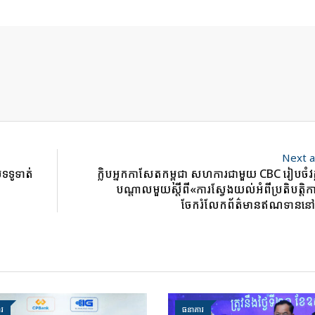
Next a
ទូ​ទាត់​
ក្លិ​បអ្នកកាសែត​កម្ពុជា សហការ​ជាមួយ​ CBC រៀបចំវគ្
បណ្ដាល​មួយ​ស្ដីពី​«ការស្វែង​យល់​អំ​ពីប្រ​តិ​បត្តិ​កា​រ​
ចែករំលែកព័ត៌​មាន​ឥណ​ទាន​នៅ​ក
រ
ធនាគារ