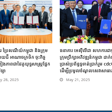
 ប្រៃសណីយ៍កម្ពុជា និងក្រុម
ធនាគារ អេស៊ីលីដា សហការជា
ាយជី អាណាចក្រថិក ចុះកិច្ច
ក្រុមប្រឹក្សាអភិវឌ្ឍន៍កម្ពុជា ដាក់ឲ
រៀងភាពជាដៃគូយុទ្ធសាស្ត្រផ្នែក
ប្រាស់ប្រព័ន្ធទូទាត់ប្រាក់រួម c
ទ្យា
ដើម្បីប្រមូលចំណូលសេវាសាធ
 28, 2025
May 21, 2025