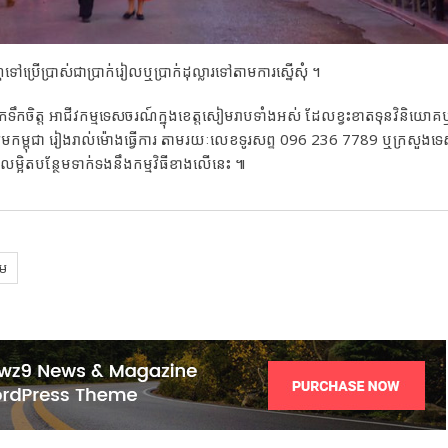
​ប្រើប្រាស់ជា​ប្រាក់រៀល​ឬ​ប្រាក់​ដុល្លារ​ទៅតាម​ការ​ស្នើ​សុំ​ ។
ិត្ត​ អាជីវកម្ម​ទេសចរណ៍ក្នុង​ខេត្ត​សៀមរាប​ទាំងអស់​ ដែល​ខ្វះខាតទុន​​វិនិយោគ​ឬ
យម​កម្ពុជា រៀងរាល់​ម៉ោងធ្វើការ តាមរយៈ​លេខ​ទូរសព្ទ 096 236 7789 ឬ​ក្រសួង​ទ
អិត​បន្ថែមទាក់ទង​នឹង​កម្មវិធី​ខាងលើនេះ ៕
យម