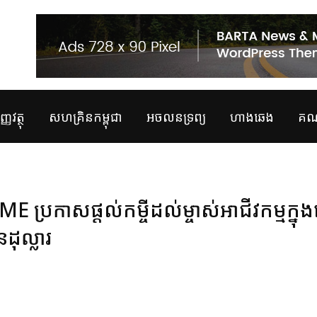
្ញវត្ថុ
សហគ្រិនកម្ពុជា
អចលនទ្រព្យ
ហាងឆេង
គណន
ស​ផ្ដល់​កម្ចី​ដល់​ម្ចាស់អាជីវកម្ម​ក្នុង​​ខ
ដុល្លារ​