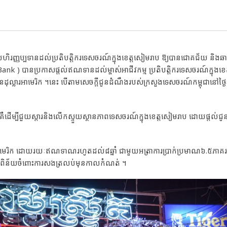
​ហិរញ្ញប្បទាន​ដល់​ប្រតិបត្តិ​ករ​ទេសចរណ៍​ក្នុង​ខេត្ត​សៀមរាប ឱ្យ​បានជោគជ័យ និង​ឆា
k ) បានប្រកាស​ផ្ដល់​ឥណទានដល់​ម្ចាស់អាជីវកម្ម ប្រតិបត្តិករទេសចរណ៍ក្នុង​ខេត
ន​ដុល្លា​រអាមេរិក ។​នេះ បើតាម​សេចក្ដីជូន​ដំណឹង​របស់​ក្រសួង​ទេសចរណ៍​កម្ពុជា​នៅថ្ងៃ
គឺដើម្បីជួយស្ដារ​និងលើកស្ទួយ​ស្ថានភាពទេសចរណ៍​ក្នុង​ខេត្តសៀមរាប ដោយផ្ដល់ជូន
​រអាមេរិក ដោយ​រយៈ​ឥណទាណ​រហូតដល់​៨​ឆ្នាំ ជាមួយ​អត្រា​ការ​ប្រាក់​ប្រមាណ៦.៥ភាគរ
រផាកពិន័យ​ចំពោះការសងត្រលប់មុន​កាលកំណត់ ។