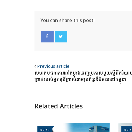
You can share this post!
Facebook
Twitter
Previous article
សមាគម​ធនាគារ​នៅកម្ពុជា​ចេញ​ប្រកាស​មួយ​ស្តីពី​ឥរិ​យា​បទ​
ប្រាក់​របស់​អ្នក​ប្រើប្រាស់តាម​ប្រព័ន្ធឌីជីថលនៅកម្ពុជា
Related Articles
ធនាគារ
ធនាគា