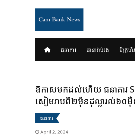
Skip
to
content
ធនាគារ
ធានារ៉ាប់រង
មីក្រូហិរញ
ឱកាសមកដល់​ហើយ ធនាគារ​ SME ប្រកា
សៀមរាប​​ពី​២ម៉ឺន​ដុល្លារល់​៦០ម៉ឺន
ធនាគារ
April 2, 2024