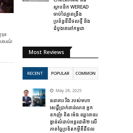
ស្ថាបនិក WEREAD
ចាប់ដៃគ្នាពង្រឹង
ប្រព័ន្ធឌីជីថលថ្មី និង
ដំបូងគេនៅកម្ពុជា
ទុន​
េសចរណ៍​
Most Reviews
RECENT
POPULAR
COMMON
May 29, 2025
ធនាគារ វីង របស់មហា
សេដ្ឋីប្រាក់ពាន់លាន អ្នក
ឧកញ៉ា គិត ម៉េង ឈ្នះពានរ
ង្វាន់លំដាប់អន្តរជាតិ២ លើ
ភាពច្នៃប្រឌិតកម្ចីឌីជីថល