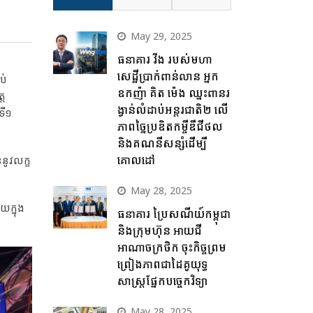
May 29, 2025
ធនាគារ វីង របស់មហា
សេដ្ឋីប្រាក់ពាន់លាន អ្នក
ប់
ឧកញ៉ា គិត ម៉េង ឈ្នះពានរ
្ត
ង្វាន់លំដាប់អន្តរជាតិ២ លើ
ទី​១
ភាពច្នៃប្រឌិតកម្ចីឌីជីថល
និងគណនីសន្សំដើម្បី
គោលដៅ
នូវ​លក្ខ
May 28, 2025
យក្នុង
ធនាគារ ប្រៃសណីយ៍កម្ពុជា
និងក្រុមហ៊ុន អាយជី
អាណាចក្រថិក ចុះកិច្ចព្រម
ព្រៀងភាពជាដៃគូយុទ្ធ
សាស្ត្រផ្នែកបច្ចេកវិទ្យា
May 28, 2025