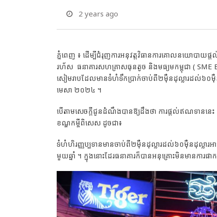
2 years ago
​ភ្នំពេញ ៖ ដើម្បីជំរុញការ​អនុវត្ត​វិធានការ​គោល​នយោបាយផ្ដល់
រហ័ស ធនាគារ​សហគ្រាស​ធុនតូច និងមធ្យម​​កម្ពុជា ( SME Ban
សៀមរាប​​ដែល​មានទំហំ​ទឹកប្រាក់​ចាប់ពី​២ម៉ឺនដុល្លារ​ដល់​៦០ម៉ឺ
មេសា ២០២៤ ។​
បើតាម​សេចក្ដីជូន​ដំណឹង​បានឱ្យដឹងថា ការផ្ដល់​ឥណទាន​នេះ 
ខណ្ឌ​កម្ចីពិសេស ដូចជា​៖
ទំហំហិរញ្ញប្បទាន​មានចាប់ពី​២ម៉ឺនដុល្លារ​ដល់​៦០ម៉ឺនដុល្លា
មួយ​ឆ្នាំ ។ ក្នុងនោះដែរ​ធនាគារក៏បានអនុគ្រោះ​មិនមានកា