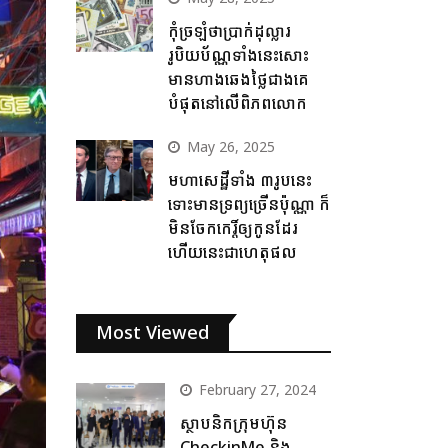
កុំច្រឡំថាប្រាក់ដុល្លារ
រូបិយប័ណ្ណទាំងនេះសោះ
មានហាងឆេងថ្លៃជាងគេ
បំផុតនៅលើពិភពលោក
May 26, 2025
មហាសេដ្ឋីទាំង ៣រូបនេះ
ទោះមានទ្រព្យច្រើនប៉ុណ្ណា ក៏
មិនចែកកេរ្តិ៍ឲ្យកូនដែរ
ហើយនេះជាហេតុផល
Most Viewed
February 27, 2024
ស្ថាបនិកក្រុមហ៊ុន
CheckinMe និង