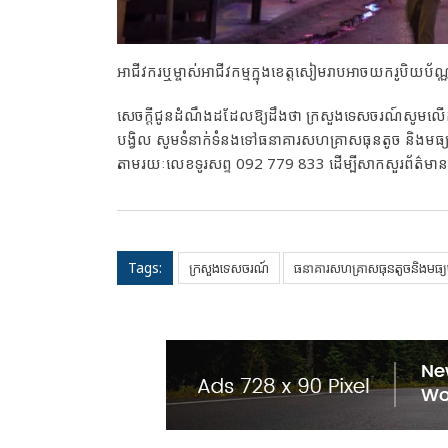
អាជីវករ​ឬម្ចាស់អាជីវកម្ម​ក្នុង​ខេត្តសៀមរាប​អាចយក​រូបិយប័ណ្ណ​ទៅ
សេចក្ដីជូន​ដំណឹង​ដដែល​ឱ្យដឹងថា ក្រសួងទេសចរណ៍​សូមលើកទឹកច
បង្វិល សូម​ទំនាក់ទំនង​ទៅ​ធនាគារ​សហគ្រាស​ធុន​តូច និងមធ្
តាមរយៈ​លេខទូរសព្ទ 092 779 833 ដើម្បីសាកសួរព័ត៌មាន​លម្
Tags:
ក្រសួងទេសចរណ៍
ធនាគារ​សហគ្រាស​ធុនតូច​និងមធ្