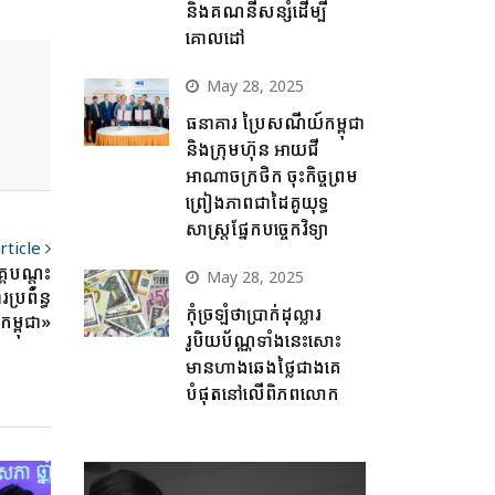
និងគណនីសន្សំដើម្បី
គោលដៅ
May 28, 2025
ធនាគារ ប្រៃសណីយ៍កម្ពុជា
និងក្រុមហ៊ុន អាយជី
អាណាចក្រថិក ចុះកិច្ចព្រម
ព្រៀងភាពជាដៃគូយុទ្ធ
សាស្ត្រផ្នែកបច្ចេកវិទ្យា
rticle
គ​បណ្ដុះ
May 28, 2025
ប្រព័​ន្ធ​
កុំច្រឡំថាប្រាក់ដុល្លារ
ម្ពុជា»
រូបិយប័ណ្ណទាំងនេះសោះ
មានហាងឆេងថ្លៃជាងគេ
បំផុតនៅលើពិភពលោក