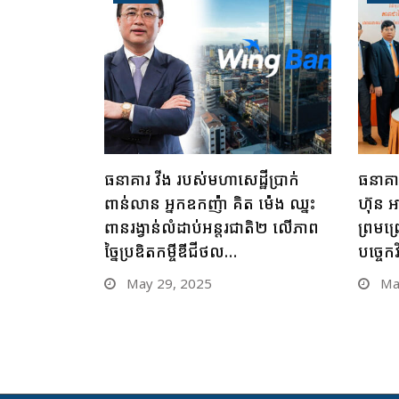
ធនាគារ វីង របស់មហាសេដ្ឋីប្រាក់
ធនាគារ
ពាន់លាន អ្នកឧកញ៉ា គិត ម៉េង ឈ្នះ
ហ៊ុន អ
ពានរង្វាន់លំដាប់អន្តរជាតិ២ លើភាព
ព្រមព្
ច្នៃប្រឌិតកម្ចីឌីជីថល…
បច្ចេកវិ
May 29, 2025
May