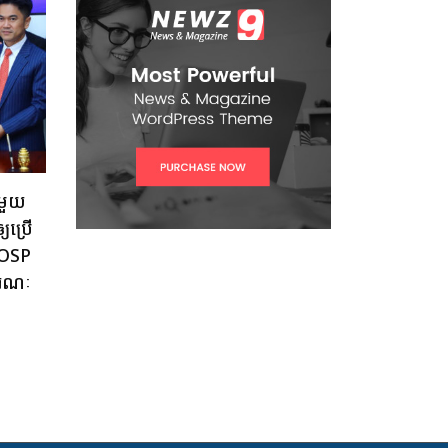
មួយ
្យប្រើ
dcOSP
ារណៈ