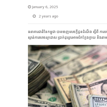
January 6, 2025
2 years ago
ធនាគារជាតិនៃកម្ពុជា បានចេញសេចក្តីជូនដំណឹង ស្តីពី ការទប
ស្កាត់ការចរាចរក្រដាស ប្រាក់ដុល្លារអាមេរិកក្លែងក្លាយ និងត