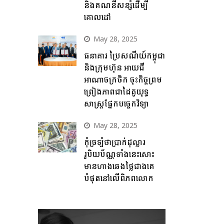
និងគណនីសន្សំដើម្បី
គោលដៅ
May 28, 2025
ធនាគារ ប្រៃសណីយ៍កម្ពុជា
និងក្រុមហ៊ុន អាយជី
អាណាចក្រថិក ចុះកិច្ចព្រម
ព្រៀងភាពជាដៃគូយុទ្ធ
សាស្ត្រផ្នែកបច្ចេកវិទ្យា
May 28, 2025
កុំច្រឡំថាប្រាក់ដុល្លារ
រូបិយប័ណ្ណទាំងនេះសោះ
មានហាងឆេងថ្លៃជាងគេ
បំផុតនៅលើពិភពលោក