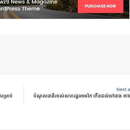
Next a
 សម្រាប់
បំណុលជាតិរបស់សហរដ្ឋអាមេរិក កើនដល់ទៅជាង ៣៦ទ