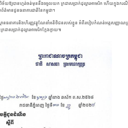
ត្យពិច័យឱ្យបានហ្មត់ចត់មុននឹងទទួលយក ក្រដាសប្រាក់ដុល្លារអាមេរិក ហើយក្នុងករ
ល់ព័ត៌មានជូនធនាគារជាតិនៃកម្ពុជា។
រឹះស្ថានធនាគារនិងហិរញ្ញវត្ថុណែនាំអតិថិជនរបស់ខ្លួន អំពីរបៀបកំណត់អត្តសញ្ញាណ
់ ក្រដាសប្រាក់ដុល្លារអាមេរិកក្លែងក្លាយ៕