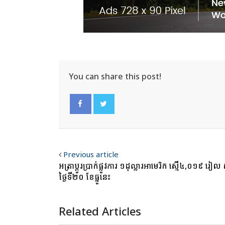
You can share this post!
Facebook
Twitter
Previous article
អត្រាប្ដូរប្រាក់ផ្លូវការ ១ដុល្លារអាមេរិក ស្មើ៤,០១៩ រៀល
ថ្ងៃទី២០ ខែធ្នូនេះ
Related Articles