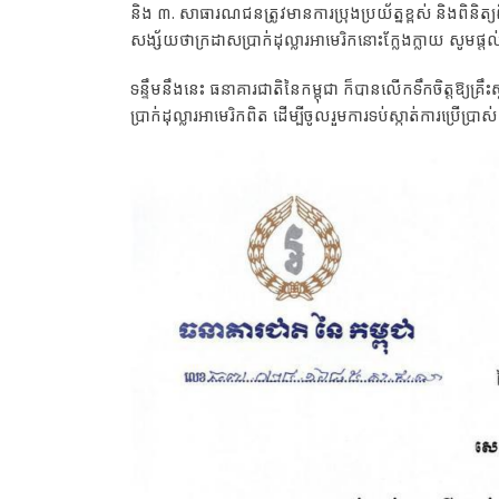
និង ៣. សាធារណជនត្រូវមានការប្រុងប្រយ័ត្នខ្ពស់ និងពិនិ
សង្ស័យថាក្រដាសប្រាក់ដុល្លារអាមេរិកនោះក្លែងក្លាយ សូមផ្ត
ទន្ទឹមនឹងនេះ ធនាគារជាតិនៃកម្ពុជា ក៏បានលើកទឹកចិត្តឱ្យគ្
ប្រាក់ដុល្លារអាមេរិកពិត ដើម្បីចូលរួមការទប់ស្កាត់ការប្រើប្រាស