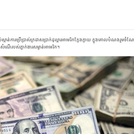
់ស្កាត់ការប្រើប្រាស់ក្រដាសប្រាក់ដុល្លារអាមេរិកក្លែងក្លាយ ក្នុងគោលបំណងរួមចំណ
ាមសំណើរបស់ភ្នាក់ងារសម្ងាត់អាមេរិក។