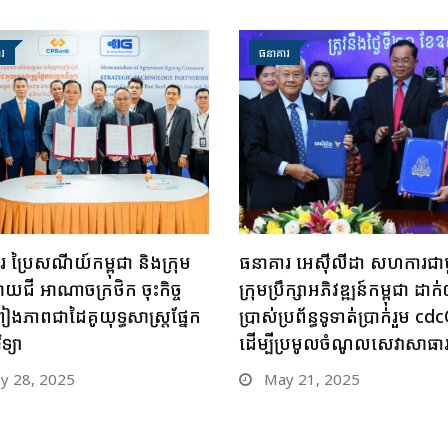
រ
ធនាគារ
 ប្រៃសណីយ៍កម្ពុជា និងក្រុម
ធនាគារ អេស៊ីលីដា សហការជា
ាយជី អាណាចក្រថិក ចុះកិច្ច
ក្រុមប្រឹក្សាអភិវឌ្ឍន៍កម្ពុជា ដាក់ឲ
រៀងភាពជាដៃគូយុទ្ធសាស្ត្រផ្នែក
ប្រាស់ប្រព័ន្ធទូទាត់ប្រាក់រួម c
ទ្យា
ដើម្បីប្រមូលចំណូលសេវាសាធ
 28, 2025
May 21, 2025