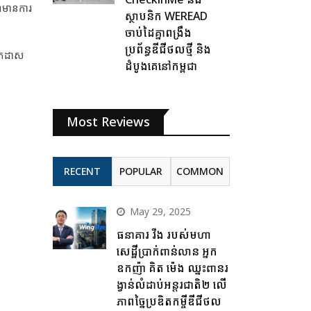
ណីមានការ
ស្ថាបនិក WEREAD
ចាប់ដៃគ្នាពង្រឹង
ប្រព័ន្ធឌីជីថលថ្មី និង
ក្រដាស
ដំបូងគេនៅកម្ពុជា
Most Reviews
RECENT
POPULAR
COMMON
May 29, 2025
ធនាគារ វីង របស់មហា
សេដ្ឋីប្រាក់ពាន់លាន អ្នក
ឧកញ៉ា គិត ម៉េង ឈ្នះពានរ
ង្វាន់លំដាប់អន្តរជាតិ២ លើ
ភាពច្នៃប្រឌិតកម្ចីឌីជីថល