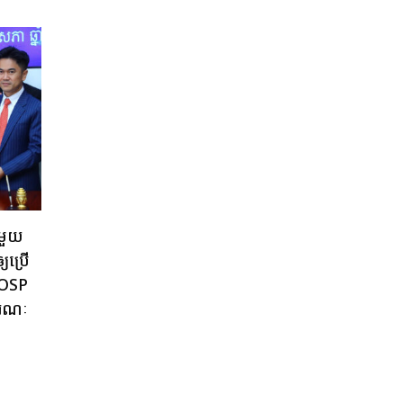
មួយ
្យប្រើ
dcOSP
ារណៈ