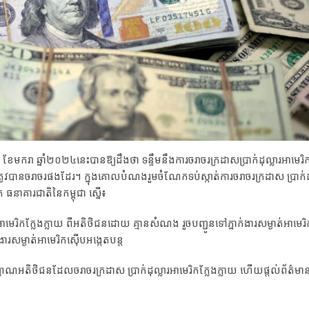
ែមករា ឆ្នាំ២០២៤នេះបានឱ្យដឹងថា ទន្ទឹមនឹងការចរាចរក្រដាសប្រាក់ដុល្លារអាមេរិក
ពុងត្រូវបានចរាចរផងដែរ។ ក្នុងគោលបំណងរួមចំណែកទប់ស្កាត់ការចរាចរក្រដាស ប្រាក់ដុ
 ធនាគារជាតិនៃកម្ពុជា ស្នើ៖
ារអាមេរិកក្លែងក្លាយ ពីអតិថិជនដោយ គ្មានសំណង រួចបញ្ជូនទៅភ្នាក់ងារសម្ងាត់អាមេរ
ងារសម្ងាត់អាមេរិកស៊ើបអង្កេតបន្ត
តសញ្ញាណអតិថិជនដែលចរាចរក្រដាស ប្រាក់ដុល្លារអាមេរិកក្លែងក្លាយ ហើយផ្តល់ព័ត៌មា