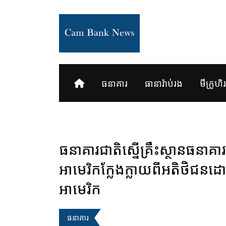
Skip
to
content
ធនាគារ
ធានារ៉ាប់រង
មីក្រូហិរញ
ធនាគារជាតិស្នើគ្រឹះស្ថានធនាគារ
អាមេរិកក្លែងក្លាយពីអតិថិជនដោ
អាមេរិក
ធនាគារ