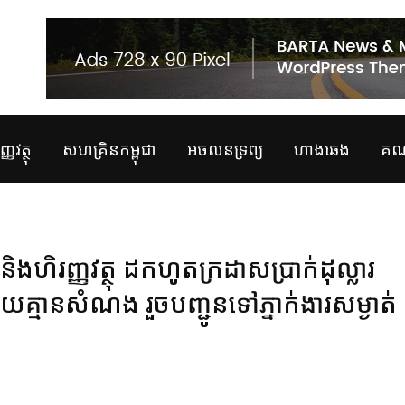
្ញវត្ថុ
សហគ្រិនកម្ពុជា
អចលនទ្រព្យ
ហាងឆេង
គណន
និងហិរញ្ញវត្ថុ ដកហូតក្រដាសប្រាក់ដុល្លារ
យគ្មានសំណង រួចបញ្ជូនទៅភ្នាក់ងារសម្ងាត់