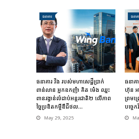
ធនាគារ
ធនាគា
ធនាគារ វីង របស់មហាសេដ្ឋីប្រាក់
ធនាគារ
ពាន់លាន អ្នកឧកញ៉ា គិត ម៉េង ឈ្នះ
ហ៊ុន អ
ពានរង្វាន់លំដាប់អន្តរជាតិ២ លើភាព
ព្រមព្
ច្នៃប្រឌិតកម្ចីឌីជីថល…
បច្ចេកវិ
May 29, 2025
May