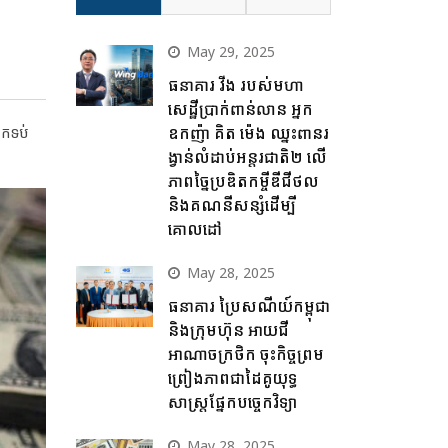
May 29, 2025
ធនាគារ វីង របស់មហា
សេដ្ឋីប្រាក់ពាន់លាន អ្នក
ែកទប់
ឧកញ៉ា គិត ម៉េង ឈ្នះពានរ
ង្វាន់លំដាប់អន្តរជាតិ២ លើ
ភាពច្នៃប្រឌិតកម្ចីឌីជីថល
និងគណនីសន្សំដើម្បី
គោលដៅ
May 28, 2025
ធនាគារ ប្រៃសណីយ៍កម្ពុជា
និងក្រុមហ៊ុន អាយជី
អាណាចក្រថិក ចុះកិច្ចព្រម
ព្រៀងភាពជាដៃគូយុទ្ធ
សាស្ត្រផ្នែកបច្ចេកវិទ្យា
May 28, 2025