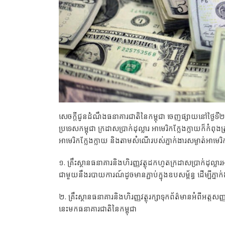
សេចក្តីជូនដំណឹងធនាគារជាតិនៃកម្ពុជា ចេញផ្សាយនៅថ្ងៃទី២ ខ
ប្រទេសកម្ពុជា ក្រដាសប្រាក់ដុល្លារ អាមេរិកក្លែងក្លាយក៏កំ
អាមេរិកក្លែងក្លាយ និងតាមសំណើរបស់ភ្នាក់ងារសម្ងាត់អាមេរិក
១. គ្រឹះស្ថានធនាគារនិងហិរញ្ញវត្ថុដកហូតក្រដាសប្រាក់ដុល្ល
ជាមួយនឹងរបាយការណ៍ដូចមានភ្ជាប់ក្នុងឧបសម្ព័ន្ធ ដើម្បីភ្នាក់
២. គ្រឹះស្ថានធនាគារនិងហិរញ្ញវត្ថុរក្សាទុកព័ត៌មានអំពីអត្
នេះមកធនាគារជាតិនៃកម្ពុជា