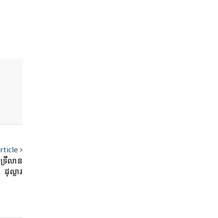
rticle
្រីលាន
ដុល្លារ