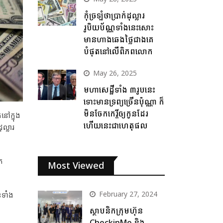
កុំច្រឡំថាប្រាក់ដុល្លារ
រូបិយប័ណ្ណទាំងនេះសោះ
មានហាងឆេងថ្លៃជាងគេ
បំផុតនៅលើពិភពលោក
May 26, 2025
មហាសេដ្ឋីទាំង ៣រូបនេះ
ទោះមានទ្រព្យច្រើនប៉ុណ្ណា ក៏
មិនចែកកេរ្តិ៍ឲ្យកូនដែរ
នៅក្នុង
ហើយនេះជាហេតុផល
ល្លារ
ិក
Most Viewed
February 27, 2024
នទាំង
ស្ថាបនិកក្រុមហ៊ុន
CheckinMe និង