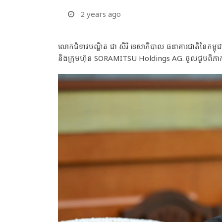
2 years ago
លោកជំទាវបណ្ឌិត ជា សិរី ទេសាភិបាល ធនាគារជាតិនៃកម្ពុជ
និងក្រុមហ៊ុន SORAMITSU Holdings AG. ចូលជួបពិភាក្សាក