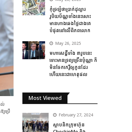
កុំច្រឡំថាប្រាក់ដុល្លារ
រូបិយប័ណ្ណទាំងនេះសោះ
មានហាងឆេងថ្លៃជាងគេ
បំផុតនៅលើពិភពលោក
May 26, 2025
មហាសេដ្ឋីទាំង ៣រូបនេះ
ទោះមានទ្រព្យច្រើនប៉ុណ្ណា ក៏
មិនចែកកេរ្តិ៍ឲ្យកូនដែរ
ហើយនេះជាហេតុផល
Most Viewed
ដល់
្យប្រើ
February 27, 2024
ស្ថាបនិកក្រុមហ៊ុន
CheckinMe និង