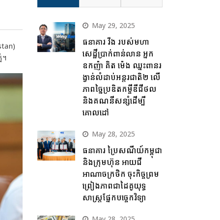
May 29, 2025
ធនាគារ វីង របស់មហា
stan)
សេដ្ឋីប្រាក់ពាន់លាន អ្នក
នំ។
ឧកញ៉ា គិត ម៉េង ឈ្នះពានរ
ង្វាន់លំដាប់អន្តរជាតិ២ លើ
ភាពច្នៃប្រឌិតកម្ចីឌីជីថល
និងគណនីសន្សំដើម្បី
គោលដៅ
May 28, 2025
ធនាគារ ប្រៃសណីយ៍កម្ពុជា
និងក្រុមហ៊ុន អាយជី
អាណាចក្រថិក ចុះកិច្ចព្រម
ព្រៀងភាពជាដៃគូយុទ្ធ
សាស្ត្រផ្នែកបច្ចេកវិទ្យា
May 28, 2025