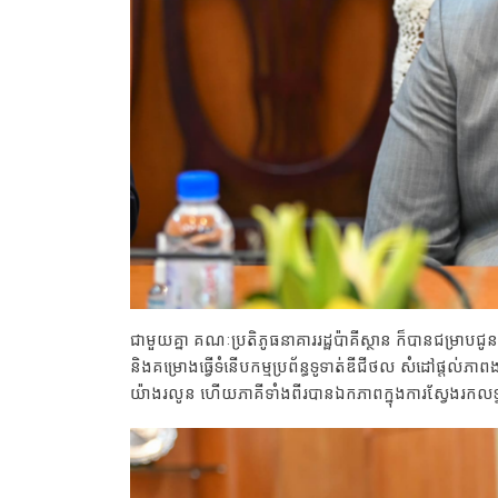
ជាមួយគ្នា គណៈប្រតិភូធនាគាររដ្ឋប៉ាគីស្ថាន ក៏បានជម្រាបជ
និងគម្រោងធ្វើទំនើបកម្មប្រព័ន្ធទូទាត់ឌីជីថល សំដៅផ្តល់ភាពងា
យ៉ាងរលូន ហើយភាគីទាំងពីរបានឯកភាពក្នុងការស្វែងរកលទ្ធ