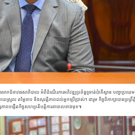
ូនលោកជំទាវទេសាភិបាល អំពីដំណើរការអភិវឌ្ឍប្រព័ន្ធទូទាត់ប៉ាគីស្ថាន បញ្ហាប្រឈ
យស្រួល តម្លៃទាប និងសុវត្ថិភាពដល់អ្នកប្រើប្រាស់។ ជារួម កិច្ចពិភាក្សាបានប្រព្រឹត្
ភាពបង្កើតកិច្ចសហប្រតិបត្តិការនាពេលខាងមុខ៕