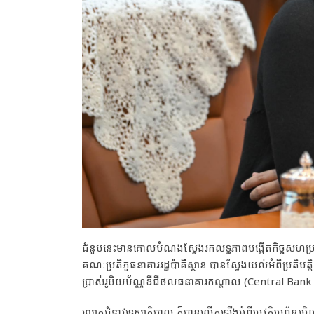
ជំនួបនេះមានគោលបំណងស្វែងរកលទ្ធភាពបង្កើតកិច្ចសហប្រតិបត
គណៈប្រតិភូធនាគាររដ្ឋប៉ាគីស្ថាន បានស្វែងយល់អំពីប្រតិបត្
ប្រាស់រូបិយប័ណ្ណឌីជីថលធនាគារកណ្តាល (Central Bank
លោកជំទាវទេសាភិបាល ក៏បានលើកឡើងអំពីប្រវត្តិប្រព័ន្ធរូបិ