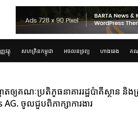
្ញវត្ថុ
សហគ្រិនកម្ពុជា
អចលនទ្រព្យ
ហាងឆេង
គណន
ាតឲ្យគណៈប្រតិភូធនាគាររដ្ឋប៉ាគីស្ថាន និងក្
G. ចូលជួបពិភាក្សាការងារ