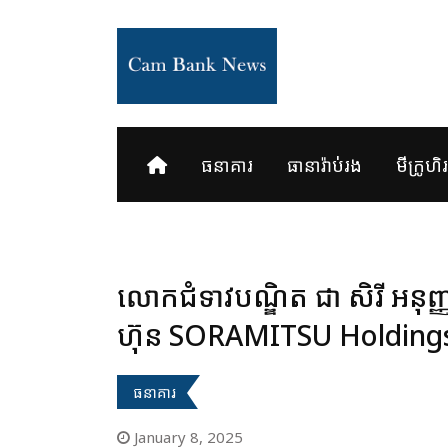
Skip
to
content
ធនាគារ
ធានារ៉ាប់រង
មីក្រូហិរញ
លោកជំទាវបណ្ឌិត ជា សិរី អនុញ្ញ
ហ៊ុន SORAMITSU Holdings A
ធនាគារ
January 8, 2025