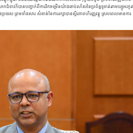
ន្ន។ លោកជំទាវក៏បានបញ្ជាក់ពីការរីកចម្រើនយ៉ាងឆាប់រហ័សនៃប្រព័ន្ធទូទាត់តាមឃ្យូអរក
ំងប្រទេស ព្រមទាំងសារៈសំខាន់នៃការរក្សាបានស្ថិរភាពហិរញ្ញវត្ថុ ស្របពេលមានការ