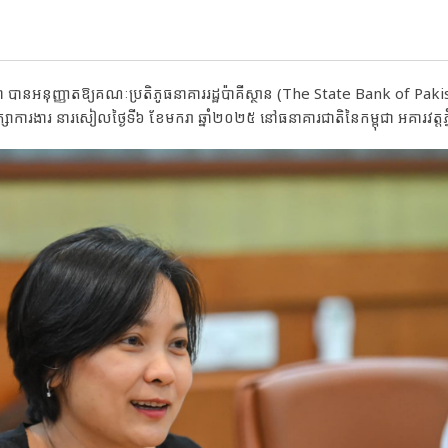
ា បានអនុញ្ញាតឱ្យគណៈប្រតិភូធនាគាររដ្ឋប៉ាគីស្ថាន (The State Bank of Paki
ារងារ នារសៀលថ្ងៃទី៦ ខែមករា ឆ្នាំ២០២៥ នៅធនាគារជាតិនៃកម្ពុជា អគារវត្តភ្