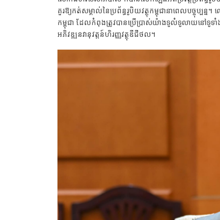
គួរឱ្យកត់សម្គាល់នៃប្រព័ន្ធរូបិយវត្ថុកម្ពុជានាពេលបច្ចុប្ប
កម្ពុជា ដែលកំពុងត្រូវបានប្រើប្រាស់យ៉ាងទូលំទូលាយនៅទូទា
អភិវឌ្ឍនវានុវត្តន៍ហិរញ្ញវត្ថុឌីជីថល។