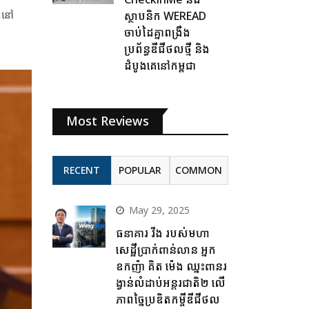
ូតនៅ
ស្ថាបនិក WEREAD
ចាប់ដៃគ្នាពង្រឹង
ប្រព័ន្ធឌីជីថលថ្មី និង
ដំបូងគេនៅកម្ពុជា
Most Reviews
RECENT
POPULAR
COMMON
May 29, 2025
ធនាគារ វីង របស់មហា
សេដ្ឋីប្រាក់ពាន់លាន អ្នក
ឧកញ៉ា គិត ម៉េង ឈ្នះពានរ
ង្វាន់លំដាប់អន្តរជាតិ២ លើ
ភាពច្នៃប្រឌិតកម្ចីឌីជីថល