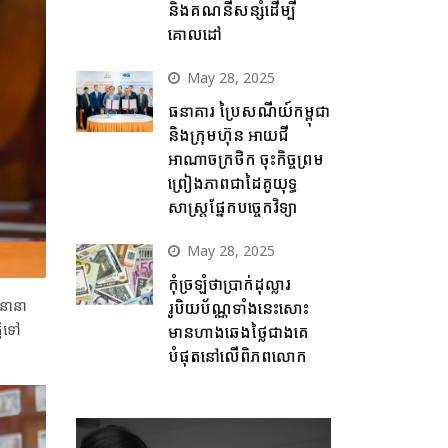
និងគណនីសន្សំដើម្បី
គោលដៅ
May 28, 2025
ធនាគារ ប្រៃសណីយ៍កម្ពុជា
និងក្រុមហ៊ុន អាយជី
អាណាចក្រថិក ចុះកិច្ចព្រម
ព្រៀងភាពជាដៃគូយុទ្ធ
សាស្ត្រផ្នែកបច្ចេកវិទ្យា
May 28, 2025
កុំច្រឡំថាប្រាក់ដុល្លារ
មនានា
រូបិយប័ណ្ណទាំងនេះសោះ
តិទៅ
មានហាងឆេងថ្លៃជាងគេ
បំផុតនៅលើពិភពលោក