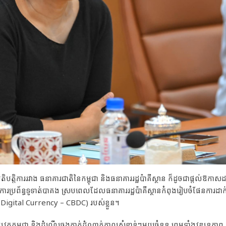
្តិការរវាង ធនាគារជាតិនៃកម្ពុជា និងធនាគាររដ្ឋប៉ាគីស្ថាន ក៏ដូចជាផ្តល់ឱកាស
តិការប្រព័ន្ធទូទាត់បាគង ស្របពេលដែលធនាគាររដ្ឋប៉ាគីស្ថានកំពុងរៀបចំផែនការដាក់ឱ
 Digital Currency – CBDC) របស់ខ្លួន។
យវត្ថុកម្ពុជា និងដំណើរឆ្លងកាត់ដំណាក់កាលសំខាន់ៗមួយចំនួន ព្រមទាំងវឌ្ឍនភាព