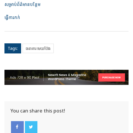
សម្រាប់ព័ត៌មានបន្ថែម
ធ្វើការកក់
Tags:
ធនាគារ មេយប៊ែង
You can share this post!