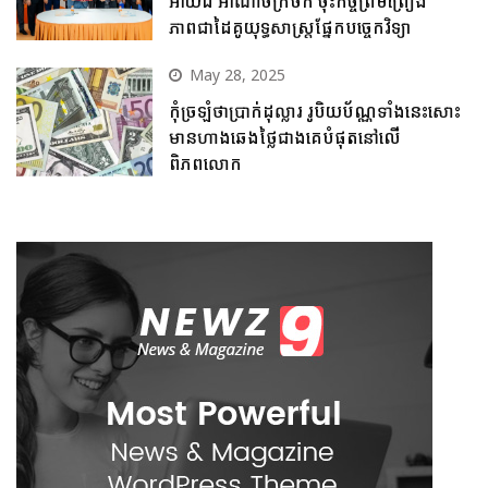
អាយជី អាណាចក្រថិក ចុះកិច្ចព្រមព្រៀង
ភាពជាដៃគូយុទ្ធសាស្ត្រផ្នែកបច្ចេកវិទ្យា
May 28, 2025
កុំច្រឡំថាប្រាក់ដុល្លារ រូបិយប័ណ្ណទាំងនេះសោះ
មានហាងឆេងថ្លៃជាងគេបំផុតនៅលើ
ពិភពលោក