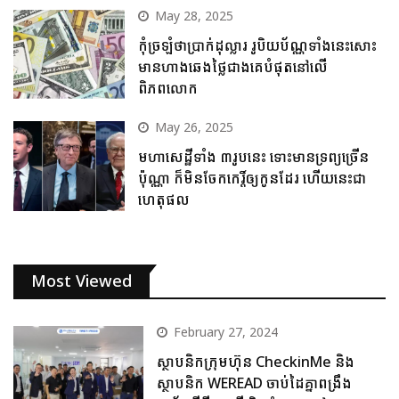
May 28, 2025
កុំច្រឡំថាប្រាក់ដុល្លារ រូបិយប័ណ្ណទាំងនេះសោះ
មានហាងឆេងថ្លៃជាងគេបំផុតនៅលើ
ពិភពលោក
May 26, 2025
មហាសេដ្ឋីទាំង ៣រូបនេះ ទោះមានទ្រព្យច្រើន
ប៉ុណ្ណា ក៏មិនចែកកេរ្តិ៍ឲ្យកូនដែរ ហើយនេះជា
ហេតុផល
Most Viewed
February 27, 2024
ស្ថាបនិកក្រុមហ៊ុន CheckinMe និង
ស្ថាបនិក WEREAD ចាប់ដៃគ្នាពង្រឹង