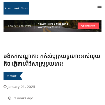
Skip
to
content
ចង់កក់សណ្ឋាគារ កក់សំបុត្រយន្តហោះអស់លុយ
តិច ធ្វើតាមវិធីសាស្ត្រមួយនេះ!
ធនាគារ
January 21, 2025
2 years ago