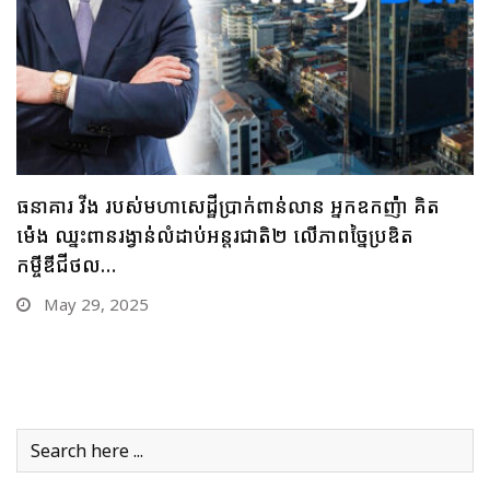
ធនាគារ ប្រៃសណីយ៍កម្ពុជា និងក្រុមហ៊ុន អាយជី អាណា
ចក្រថិក ចុះកិច្ចព្រមព្រៀងភាពជាដៃគូយុទ្ធសាស្ត្រផ្នែកបច្ចេកវិទ្យា
May 28, 2025