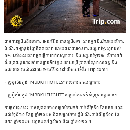
តាមការឲ្យដឹងពីធនាគារ មេយប៊ែង បានឲ្យដឹងថា លោកអ្នកនឹងរីករាយលើការ
ដំណើរកម្សាន្តជុំវិញពិភពលោក ដោយធនាគារមានការបញ្ចុះតម្លៃរហូតដល់​​
៧% នៅពេលលោកអ្នកធ្វើការកក់សណ្ឋាគារ និងបញ្ចុះតម្លៃ២% លើការកក់
សំបុត្រយន្តហោះទៅកាន់គ្រប់ទីកន្លែង ដោយប្រើប្រាស់ប័ណ្ណឥណពន្ធ និង
ឥណទាន របស់ធនាគារ មេយប៊ែង នៅលើគេហទំព័រ Trip.com។
– ប្រូម៉ូសិនកូដ “MBBKHHOTELS” រាល់ការកក់សណ្ឋាគារ
– ប្រូម៉ូសិនកូដ “MBBKHFLIGHT”​ សម្រាប់ការកក់សំបុត្រយន្តហោះ។
ការផ្ដល់ជូននេះ មានសុពលភាពសម្រាប់ការកក់ ចាប់ពីថ្ងៃទី១​ ខែមករា រហូត
ដល់ថ្ងៃទី៣១ ខែធ្នូ ឆ្នាំ២០២៥ ​និងសម្រាប់ការធ្វើដំណើរចាប់ពីថ្ងៃទី០១ ខែ
មករា ឆ្នាំ២០២៥​ រហូតដល់ថ្ងៃទី៣១ មិនា ឆ្នាំ២០២៦ ៕