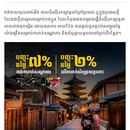
ចង់ចាយលុយអស់តិច ពេលដំណើរកម្សាន្តទៅក្រៅប្រទេស ឬក្នុងប្រទេសក្តី
លែងជាក្តីបារម្ភសសម្រាប់បងប្អូន ដែលកំពុងមានគម្រោងធ្វើដំណើរកម្សាន្តនា
ពេលខាងមុខទៀត ដោយធនាគារ មេយប៊ែង បានផ្តល់ជូននូវការបញ្ចុះតម្លៃ
យ៉ាងច្រើនសម្រាប់ការកក់សណ្ឋាគារ និងសំបុត្រយន្តហោះទៅគ្រប់ទីកន្លែង។