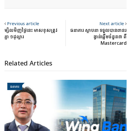
Previous article
Next article
ម្សិលមិញថ្ងៃនេះ មាសខុសត្រូវ
ធនាគារ ស្ថាបនា ទទួលបានពានរ
គ្នា ១ដុល្លារ
ង្វាន់ឆ្នើមចំនួន៣​ ពី
Mastercard
Related Articles
ធនាគារ