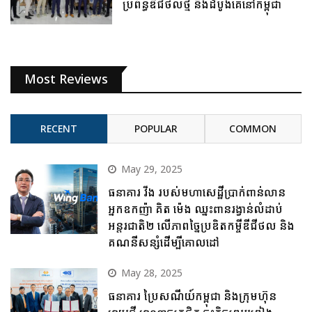
ប្រព័ន្ធឌីជីថលថ្មី និងដំបូងគេនៅកម្ពុជា
Most Reviews
RECENT
POPULAR
COMMON
May 29, 2025
ធនាគារ វីង របស់មហាសេដ្ឋីប្រាក់ពាន់លាន
អ្នកឧកញ៉ា គិត ម៉េង ឈ្នះពានរង្វាន់លំដាប់
អន្តរជាតិ២ លើភាពច្នៃប្រឌិតកម្ចីឌីជីថល និង
គណនីសន្សំដើម្បីគោលដៅ
May 28, 2025
ធនាគារ ប្រៃសណីយ៍កម្ពុជា និងក្រុមហ៊ុន