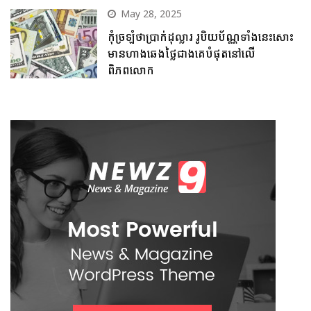
May 28, 2025
កុំច្រឡំថាប្រាក់ដុល្លារ រូបិយប័ណ្ណទាំងនេះសោះ
មានហាងឆេងថ្លៃជាងគេបំផុតនៅលើ
ពិភពលោក