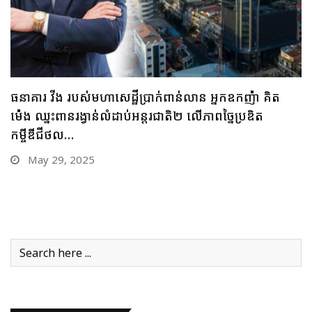
ធនាគារ ប្រៃសណីយ៍កម្ពុជា និងក្រុមហ៊ុន អាយជី អាណា
ចក្រថិក ចុះកិច្ចព្រមព្រៀងភាពជាដៃគូយុទ្ធសាស្ត្រផ្នែកបច្ចេកវិទ្យា
May 28, 2025