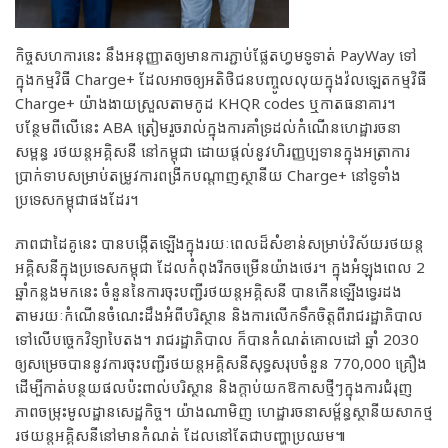
កិច្ចសហការនេះ នឹងអនុញ្ញាតឲ្យមានការភ្ជាប់ផ្លែតហ្វមទូទាត់ PayWay ទៅ
ក្នុងកម្មវិធី Charge+ ដែលអាចឲ្យអតិថិជនបញ្ចូលលុយក្នុងវ៉លឡេតកម្មវិធី
Charge+ យ៉ាងងាយស្រួលតាមកូដ KHQR codes ឬកាតធនាគារ។
បន្ថែមពីលើនេះ ABA ត្រៀមរួចរាល់ក្នុងការគាំទ្រដល់កំណើនហេដ្ឋារចនា
សម្ពន្ធ រថយន្តអគ្គិសនី នៅកម្ពុជា ដោយផ្ដល់នូវហិរញ្ញប្បទានក្នុងអត្រាការ
ប្រាក់ទាបសម្រាប់តម្រូវការពង្រីកបណ្ដាញស្ថានីយ Charge+ នៅទូទាំង
ប្រទេសកម្ពុជាផងដែរ។
ភាពជាដៃគូនេះ បានបង្កើតឡើងក្នុងរយៈពេលដ៏សំខាន់សម្រាប់វិស័យរថយន្ត
អគ្គិសនីក្នុងប្រទេសកម្ពុជា ដែលកំពុងរីកចម្រើនយ៉ាងថេរ។ ក្នុងអំឡុងពេល 2
ឆ្នាំកន្លងមកនេះ ចំនួននៃការចុះបញ្ជីរថយន្តអគ្គិសនី បានកើនឡើងទ្វេរដង
តាមរយៈកំណើនចំណេះដឹងអំពីបរិស្ថាន និងការលើកទឹកចិត្តពីរាជរដ្ឋាភិបាល
ទៅលើបច្ចេកវិទ្យាបៃតង។ រាជរដ្ឋាភិបាល ក៏បានកំណត់គោលដៅ ឆ្នាំ 2030
ឲ្យសម្រេចបាននូវការចុះបញ្ជីរថយន្តអគ្គិសនីសុទ្ធសរុបចំនួន 770,000 គ្រឿង
ដើម្បីកាត់បន្ថយផលប៉ះពាល់បរិស្ថាន និងក្តាប់យកឱកាសថ្មីៗក្នុងការជំរុញ
ភាពចម្រុះមូលដ្ឋានសេដ្ឋកិច្ច។ យ៉ាងណាមិញ ហេដ្ឋារចនាសម្ព័ន្ធស្ថានីយសាកថ្ម
រថយន្តអគ្គិសនីនៅមានកំណត់ ដែលនៅតែជាបញ្ហាប្រឈម៕