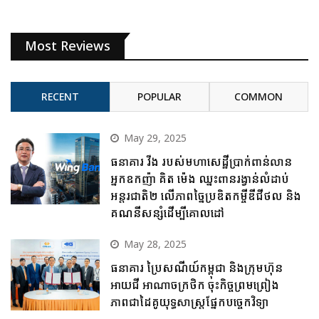
Most Reviews
RECENT
POPULAR
COMMON
May 29, 2025
ធនាគារ វីង របស់មហាសេដ្ឋីប្រាក់ពាន់លាន
អ្នកឧកញ៉ា គិត ម៉េង ឈ្នះពានរង្វាន់លំដាប់
អន្តរជាតិ២ លើភាពច្នៃប្រឌិតកម្ចីឌីជីថល និង
គណនីសន្សំដើម្បីគោលដៅ
May 28, 2025
ធនាគារ ប្រៃសណីយ៍កម្ពុជា និងក្រុមហ៊ុន
អាយជី អាណាចក្រថិក ចុះកិច្ចព្រមព្រៀង
ភាពជាដៃគូយុទ្ធសាស្ត្រផ្នែកបច្ចេកវិទ្យា