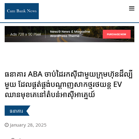
Skip
to
content
ធនាគារ ABA ចាប់ដៃរកស៊ីជាមួយក្រុមហ៊ុនដ៏ល្បី
មួយ ដែលផ្គត់ផ្គង់បណ្ដាញសាកថ្មរថយន្ត EV
ឈានមុខគេនៅតំបន់អាស៊ីអាគ្នេយ៍
ធនាគារ
January 28, 2025