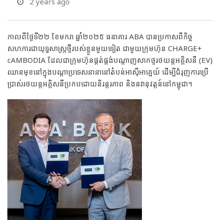
2 years ago
កាលពីថ្ងៃទី២២ ខែមករា ឆ្នាំ២០២៥ ធនាគារ ABA បានប្រកាសពីកិច្ច
សហការជាយុទ្ធសាស្ត្រថ្មីរបស់ខ្លួនមួយទៀត ជាមួយក្រុមហ៊ុន CHARGE+
cAMBODIA ដែលជាក្រុមហ៊ុនផ្គត់ផ្គង់បណ្តាញសាកថ្មរថយន្តអគ្គិសនី (EV)
ឈានមុខនៅក្នុងបណ្តាប្រទេសនានានៅតំបន់អាស៊ីអាគ្នេយ៍ ដើម្បីជំរុញការប្រើ
ប្រាស់រថយន្តអគ្គិសនីប្រកបដោយនិរន្តរភាព និងនវានុវត្តន៍នៅកម្ពុជា។