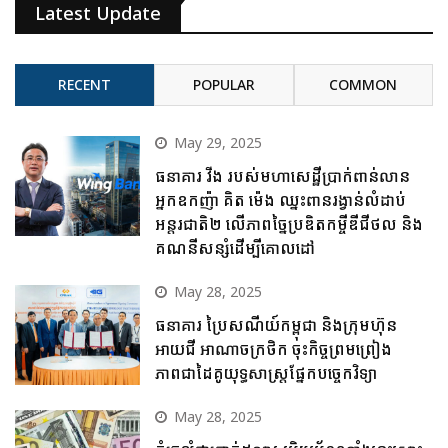
Latest Update
RECENT
POPULAR
COMMON
May 29, 2025
ធនាគារ វីង របស់មហាសេដ្ឋីប្រាក់ពាន់លាន
អ្នកឧកញ៉ា គិត ម៉េង ឈ្នះពានរង្វាន់លំដាប់
អន្តរជាតិ២ លើភាពច្នៃប្រឌិតកម្ចីឌីជីថល និង
គណនីសន្សំដើម្បីគោលដៅ
May 28, 2025
ធនាគារ ប្រៃសណីយ៍កម្ពុជា និងក្រុមហ៊ុន
អាយជី អាណាចក្រថិក ចុះកិច្ចព្រមព្រៀង
ភាពជាដៃគូយុទ្ធសាស្ត្រផ្នែកបច្ចេកវិទ្យា
May 28, 2025