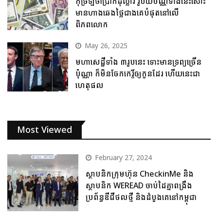
កុំច្រឡំថាប្រាក់ដុល្លារ រូបិយប័ណ្ណទាំងនេះសោះ
មានហាងឆេងថ្លៃជាងគេបំផុតនៅលើ
ពិភពលោក
May 26, 2025
មហាសេដ្ឋីទាំង ៣រូបនេះ ទោះមានទ្រព្យច្រើន
ប៉ុណ្ណា ក៏មិនចែកកេរ្តិ៍ឲ្យកូនដែរ ហើយនេះជា
ហេតុផល
Most Viewed
February 27, 2024
ស្ថាបនិកក្រុមហ៊ុន CheckinMe និង
ស្ថាបនិក WEREAD ចាប់ដៃគ្នាពង្រឹង
ប្រព័ន្ធឌីជីថលថ្មី និងដំបូងគេនៅកម្ពុជា