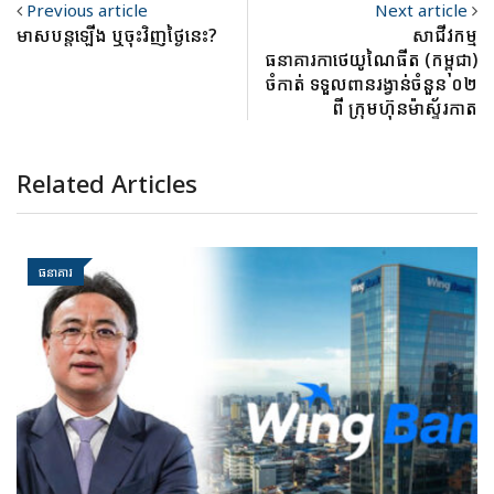
Previous article
Next article
មាសបន្តឡើង ឬចុះវិញថ្ងៃនេះ?
សាជីវកម្ម
ធនាគារកាថេយូណៃធីត (កម្ពុជា)
ចំកាត់ ទទួលពានរង្វាន់ចំនួន ០២
ពី ក្រុមហ៊ុនម៉ាស្ទ័រកាត
Related Articles
ធនាគារ