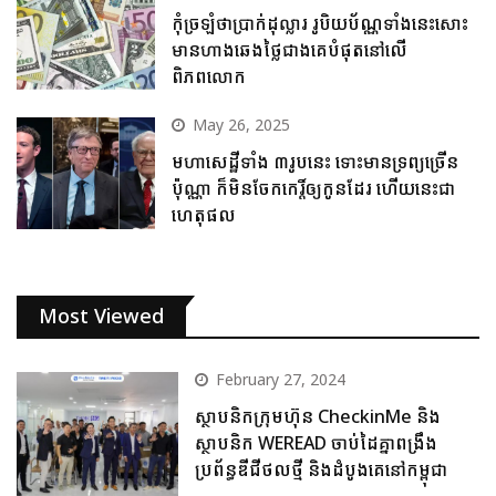
កុំច្រឡំថាប្រាក់ដុល្លារ រូបិយប័ណ្ណទាំងនេះសោះ
មានហាងឆេងថ្លៃជាងគេបំផុតនៅលើ
ពិភពលោក
May 26, 2025
មហាសេដ្ឋីទាំង ៣រូបនេះ ទោះមានទ្រព្យច្រើន
ប៉ុណ្ណា ក៏មិនចែកកេរ្តិ៍ឲ្យកូនដែរ ហើយនេះជា
ហេតុផល
Most Viewed
February 27, 2024
ស្ថាបនិកក្រុមហ៊ុន CheckinMe និង
ស្ថាបនិក WEREAD ចាប់ដៃគ្នាពង្រឹង
ប្រព័ន្ធឌីជីថលថ្មី និងដំបូងគេនៅកម្ពុជា