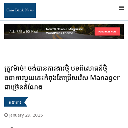
Skip
to
content
ត្រូវម៉ាច់! ចង់បានការងារថ្មី បទពិសោធន៍ថ្មី
ធនាគារមួយនេះកំពុងតែជ្រើសរើស Manager
ជាច្រើនតំណែង
ធនាគារ
January 29, 2025