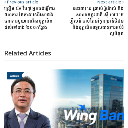
Previous article
Next article
ត្រៀម CV វឹបៗ! អ្នកចង់ធ្វើការ
ធនាគារ ជេ ត្រាស់ រ៉ូយ៉ាល់ និង
ធនាគារ តែគ្មានបទពិសោធន៍
សាលាអន្តរជាតិ ស៊ី អាយ អេ
ធនាគារមួយនេះរើសបុគ្គលិក
ហ្វឺសត៍ ចាប់ដៃនាំកូនៗអតិថិជន
ដល់ទៅជាង ២០០កន្លែង
និងបុគ្គលិកទទួលបានការអប់រំ
ល្អបំផុត
Related Articles
ធនាគារ