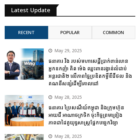
Latest Update
RECENT
POPULAR
COMMON
May 29, 2025
ធនាគារ វីង របស់មហាសេដ្ឋីប្រាក់ពាន់លាន
អ្នកឧកញ៉ា គិត ម៉េង ឈ្នះពានរង្វាន់លំដាប់
អន្តរជាតិ២ លើភាពច្នៃប្រឌិតកម្ចីឌីជីថល និង
គណនីសន្សំដើម្បីគោលដៅ
May 28, 2025
ធនាគារ ប្រៃសណីយ៍កម្ពុជា និងក្រុមហ៊ុន
អាយជី អាណាចក្រថិក ចុះកិច្ចព្រមព្រៀង
ភាពជាដៃគូយុទ្ធសាស្ត្រផ្នែកបច្ចេកវិទ្យា
May 28, 2025