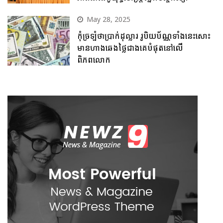
May 28, 2025
កុំច្រឡំថាប្រាក់ដុល្លារ រូបិយប័ណ្ណទាំងនេះសោះ
មានហាងឆេងថ្លៃជាងគេបំផុតនៅលើ
ពិភពលោក