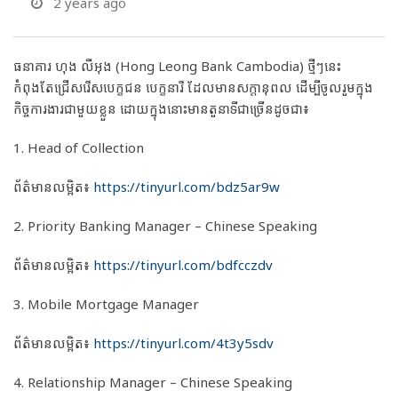
2 years ago
ធនាគារ ហុង លីអុង (Hong Leong Bank Cambodia) ថ្មីៗនេះ
កំពុងតែជ្រើសរើសបេក្ខជន បេក្ខនារី ដែលមានសក្តានុពល ដើម្បីចូលរួមក្នុង
កិច្ចការងារជាមួយខ្លួន ដោយក្នុងនោះមានតួនាទីជាច្រើនដូចជា៖
1. Head of Collection
ព័ត៌មានលម្អិត៖
https://tinyurl.com/bdz5ar9w
2. Priority Banking Manager – Chinese Speaking
ព័ត៌មានលម្អិត៖
https://tinyurl.com/bdfcczdv
3. Mobile Mortgage Manager
ព័ត៌មានលម្អិត៖
https://tinyurl.com/4t3y5sdv
4. Relationship Manager – Chinese Speaking