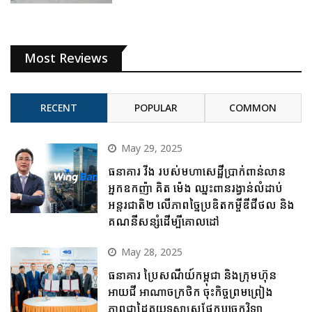
Most Reviews
RECENT
POPULAR
COMMON
May 29, 2025
ធនាគារ វីង របស់មហាសេដ្ឋីប្រាក់ពាន់លាន
អ្នកឧកញ៉ា គិត ម៉េង ឈ្នះពានរង្វាន់លំដាប់
អន្តរជាតិ២ លើភាពច្នៃប្រឌិតកម្ចីឌីជីថល និង
គណនីសន្សំដើម្បីគោលដៅ
May 28, 2025
ធនាគារ ប្រៃសណីយ៍កម្ពុជា និងក្រុមហ៊ុន
អាយជី អាណាចក្រថិក ចុះកិច្ចព្រមព្រៀង
ភាពជាដៃគូយុទ្ធសាស្ត្រផ្នែកបច្ចេកវិទ្យា