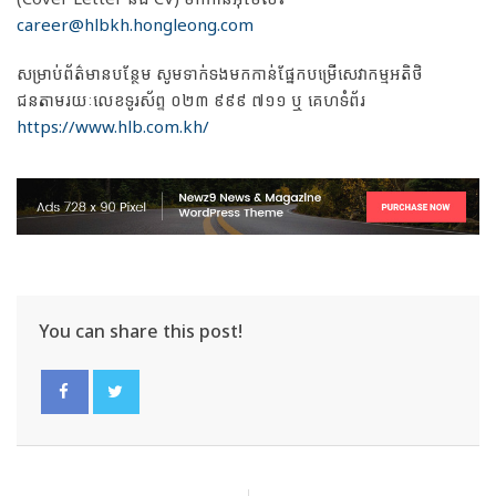
career@hlbkh.hongleong.com
សម្រាប់ព័ត៌មានបន្ថែម សូមទាក់ទងមកកាន់ផ្នែកបម្រើសេវាកម្មអតិថិ
ជនតាមរយៈលេខទូរស័ព្ទ ០២៣ ៩៩៩ ៧១១ ឬ គេហទំព័រ
https://www.hlb.com.kh/
You can share this post!