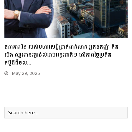
ធនាគារ ប្រៃសណីយ៍កម្ពុជា និងក្រុមហ៊ុន អាយជី អាណា
ចក្រថិក ចុះកិច្ចព្រមព្រៀងភាពជាដៃគូយុទ្ធសាស្ត្រផ្នែកបច្ចេកវិទ្យា
May 28, 2025