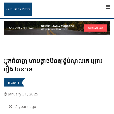
Skip
to
content
អ្នកជំនាញ ហាមផ្តាច់មិនឲ្យខ្ចីបំណុលគេ ព្រោះ
រឿង ៤នេះទេ
ធនាគារ
January 31, 2025
2 years ago