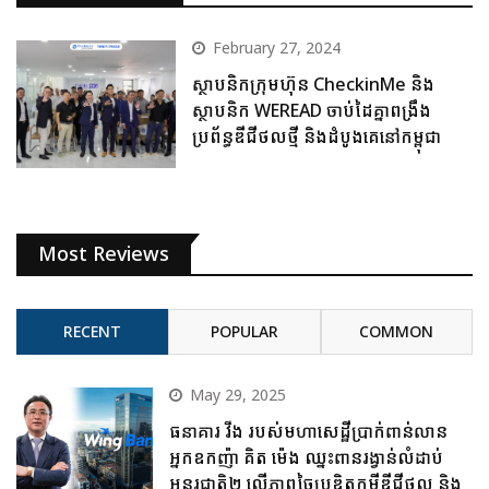
February 27, 2024
ស្ថាបនិកក្រុមហ៊ុន CheckinMe និង
ស្ថាបនិក WEREAD ចាប់ដៃគ្នាពង្រឹង
ប្រព័ន្ធឌីជីថលថ្មី និងដំបូងគេនៅកម្ពុជា
Most Reviews
RECENT
POPULAR
COMMON
May 29, 2025
ធនាគារ វីង របស់មហាសេដ្ឋីប្រាក់ពាន់លាន
អ្នកឧកញ៉ា គិត ម៉េង ឈ្នះពានរង្វាន់លំដាប់
អន្តរជាតិ២ លើភាពច្នៃប្រឌិតកម្ចីឌីជីថល និង