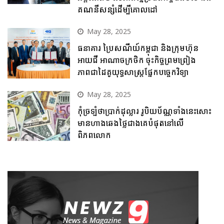
គណនីសន្សំដើម្បីគោលដៅ
May 28, 2025
ធនាគារ ប្រៃសណីយ៍កម្ពុជា និងក្រុមហ៊ុន
អាយជី អាណាចក្រថិក ចុះកិច្ចព្រមព្រៀង
ភាពជាដៃគូយុទ្ធសាស្ត្រផ្នែកបច្ចេកវិទ្យា
May 28, 2025
កុំច្រឡំថាប្រាក់ដុល្លារ រូបិយប័ណ្ណទាំងនេះសោះ
មានហាងឆេងថ្លៃជាងគេបំផុតនៅលើ
ពិភពលោក