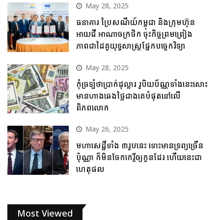
May 28, 2025
ធនាគារ ប្រៃសណីយ៍កម្ពុជា និងក្រុមហ៊ុន
អាយជី អាណាចក្រថិក ចុះកិច្ចព្រមព្រៀង
ភាពជាដៃគូយុទ្ធសាស្ត្រផ្នែកបច្ចេកវិទ្យា
May 28, 2025
កុំច្រឡំថាប្រាក់ដុល្លារ រូបិយប័ណ្ណទាំងនេះសោះ
មានហាងឆេងថ្លៃជាងគេបំផុតនៅលើ
ពិភពលោក
May 26, 2025
មហាសេដ្ឋីទាំង ៣រូបនេះ ទោះមានទ្រព្យច្រើន
ប៉ុណ្ណា ក៏មិនចែកកេរ្តិ៍ឲ្យកូនដែរ ហើយនេះជា
ហេតុផល
Most Viewed