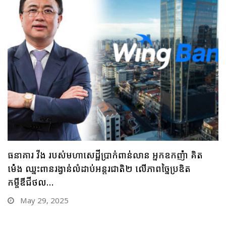
ធនាគារ ប្រៃសណីយ៍កម្ពុជា និងក្រុមហ៊ុន អាយជី អាណា
ចក្រថិក ចុះកិច្ចព្រមព្រៀងភាពជាដៃគូយុទ្ធសាស្ត្រផ្នែកបច្ចេកវិទ្យា
May 28, 2025