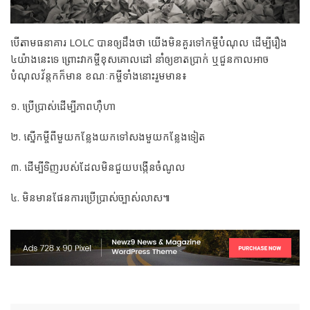
បើតាមធនាគារ LOLC បានឲ្យដឹងថា យើងមិនគួរទៅកម្ចីបំណុល ដើម្បីរឿង
៤យ៉ាងនេះទេ ព្រោះវាកម្ចីខុសគោលដៅ នាំឲ្យខាតប្រាក់ ឬជួនកាលអាច
បំណុលវ័ន្តកក៏មាន ខណៈកម្ចីទាំងនោះរួមមាន៖
១. ប្រើប្រាស់ដើម្បីភាពហ៊ឺហា
២. ស្នើកម្ចីពីមួយកន្លែងយកទៅសងមួយកន្លែងទៀត
៣. ដើម្បីទិញរបស់ដែលមិនជួយបង្កើនចំណូល
៤. មិនមានផែនការប្រើប្រាស់ច្បាស់លាស៕