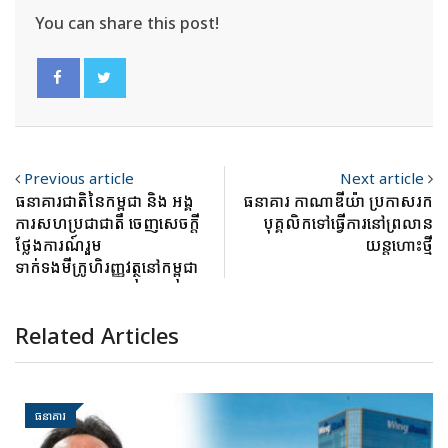
You can share this post!
Previous article
Next article
ធនាគារជាតិនៃកម្ពុជា និង អង្គ
ធនាគារ កាណាឌីយ៉ា ប្រកាសរក
ការសហប្រជាជាតិ ចេញសេចក្តី
បុគ្គលិកទៅធ្វើការនៅព្រលាន
ថ្លែងការណ៍រួម
យន្តហោះថ្មី
ទាក់ទងមីក្រូហិរញ្ញវត្ថុនៅកម្ពុជា
Related Articles
ធនាគារ