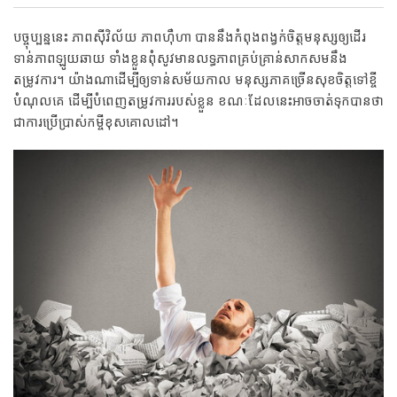
បច្ចុប្បន្ននេះ ភាពស៊ីវិល័យ ភាពហ៊ឺហា បាននឹងកំពុងពង្វក់ចិត្តមនុស្សឲ្យដើរ
ទាន់ភាពឡូយឆាយ ទាំងខ្លួនពុំសូវមានលទ្ធភាពគ្រប់គ្រាន់សាកសមនឹង
តម្រូវការ។ យ៉ាងណាដើម្បីឲ្យទាន់សម័យកាល មនុស្សភាគច្រើនសុខចិត្តទៅខ្ចី
បំណុលគេ ដើម្បីបំពេញតម្រូវការរបស់ខ្លួន ខណៈដែលនេះអាចចាត់ទុកបានថា
ជាការប្រើប្រាស់កម្ចីខុសគោលដៅ។