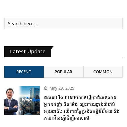
Latest Update
RECENT
POPULAR
COMMON
May 29, 2025
ធនាគារ វីង របស់មហាសេដ្ឋីប្រាក់ពាន់លាន
អ្នកឧកញ៉ា គិត ម៉េង ឈ្នះពានរង្វាន់លំដាប់
អន្តរជាតិ២ លើភាពច្នៃប្រឌិតកម្ចីឌីជីថល និង
គណនីសន្សំដើម្បីគោលដៅ