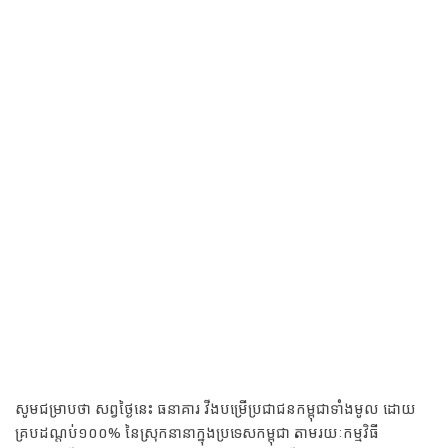
សូមជម្រាបថា សព្វថ្ងៃនេះ ធនាគារ វីងបម្រើប្រជាជនកម្ពុជាទាំងមូល ដោយ
គ្របដណ្តប់១០០% នៃស្រុកនានាក្នុងប្រទេសកម្ពុជា តាមរយៈកម្មវិធី