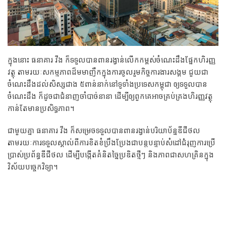
ក្នុងនោះ ធនាគារ​ វីង ក៏ទទួលបានពានរង្វាន់លើកកម្ពស់ចំណេះដឹងផ្នែកហិរញ្ញ
វត្ថុ តាមរយៈសកម្មភាពដ៏មមាញឹកក្នុងការចូលរួមកិច្ចការងារសង្គម ជួយជា
ចំណេះដឹងដល់សិស្សជាង ៥ពាន់នាក់នៅទូទាំងប្រទេសកម្ពុជា ឲ្យទទួលបាន
ចំណេះដឹង ក៏ដូចជាជំនាញចាំបាច់នានា ដើម្បីឲ្យពួកគេអាចគ្រប់គ្រងហិរញ្ញវត្ថុ
កាន់តែមានប្រសិទ្ធភាព។
ជាមួយគ្នា ធនាគារ វីង ក៏សម្រេចទទួលបានពានរង្វាន់បរិយាប័ន្នឌីជីថល
តាមរយៈការទទួលស្គាល់ពីការខិតខំប្រឹងប្រែងជាបន្តបន្ទាប់សំដៅជំរុញការប្រើ
ប្រាស់ប្រព័ន្ធឌីជីថល ដើម្បីបង្កើតគំនិតច្នៃប្រឌិតថ្មីៗ និងភាពជាសហគ្រិនក្នុង
វិស័យបច្ចេកវិទ្យា។