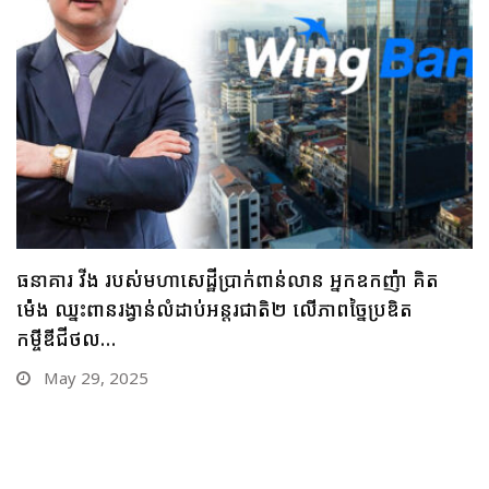
ធនាគារ ប្រៃសណីយ៍កម្ពុជា និងក្រុមហ៊ុន អាយជី អាណា
ចក្រថិក ចុះកិច្ចព្រមព្រៀងភាពជាដៃគូយុទ្ធសាស្ត្រផ្នែកបច្ចេកវិទ្យា
May 28, 2025