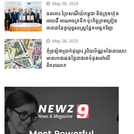
May 28, 2025
ធនាគារ ប្រៃសណីយ៍កម្ពុជា និងក្រុមហ៊ុន
អាយជី អាណាចក្រថិក ចុះកិច្ចព្រមព្រៀង
ភាពជាដៃគូយុទ្ធសាស្ត្រផ្នែកបច្ចេកវិទ្យា
May 28, 2025
កុំច្រឡំថាប្រាក់ដុល្លារ រូបិយប័ណ្ណទាំងនេះសោះ
មានហាងឆេងថ្លៃជាងគេបំផុតនៅលើ
ពិភពលោក