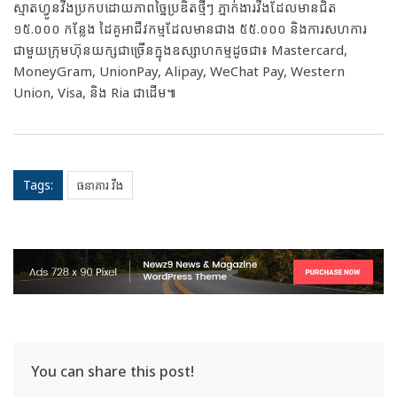
ស្មាតហ្វូនវីងប្រកបដោយភាពច្នៃប្រឌិតថ្មីៗ ភ្នាក់ងារវីងដែលមានជិត
១៥.០០០ កន្លែង ដៃគូអាជីវកម្មដែលមានជាង ៥៥.០០០ និងការសហការ
ជាមួយក្រុមហ៊ុនយក្សជាច្រើនក្នុងឧស្សាហកម្មដូចជា៖ Mastercard,
MoneyGram, UnionPay, Alipay, WeChat Pay, Western
Union, Visa, និង Ria ជាដើម៕
Tags:
ធនាគារ វីង
You can share this post!