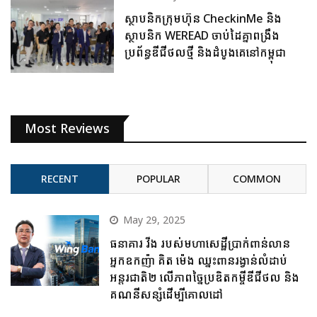
ស្ថាបនិកក្រុមហ៊ុន CheckinMe និង
ស្ថាបនិក WEREAD ចាប់ដៃគ្នាពង្រឹង
ប្រព័ន្ធឌីជីថលថ្មី និងដំបូងគេនៅកម្ពុជា
Most Reviews
RECENT
POPULAR
COMMON
May 29, 2025
ធនាគារ វីង របស់មហាសេដ្ឋីប្រាក់ពាន់លាន
អ្នកឧកញ៉ា គិត ម៉េង ឈ្នះពានរង្វាន់លំដាប់
អន្តរជាតិ២ លើភាពច្នៃប្រឌិតកម្ចីឌីជីថល និង
គណនីសន្សំដើម្បីគោលដៅ