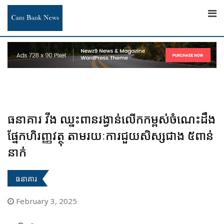
Skip
to
content
ធនាគារ វីង ឈ្នះពានរង្វាន់លើកកម្ពស់ចំណេះដឹង
ផ្នែកហិរញ្ញវត្ថុ តាមរយៈការជួយសិស្សជាង ៥ពាន់
នាក់
ធនាគារ
February 3, 2025