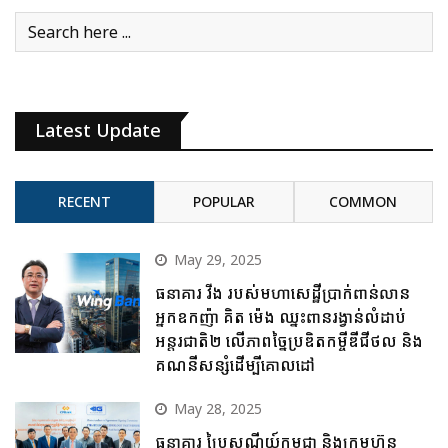
Latest Update
RECENT
POPULAR
COMMON
May 29, 2025
ធនាគារ វីង របស់មហាសេដ្ឋីប្រាក់ពាន់លាន
អ្នកឧកញ៉ា គិត ម៉េង ឈ្នះពានរង្វាន់លំដាប់
អន្តរជាតិ២ លើភាពច្នៃប្រឌិតកម្ចីឌីជីថល និង
គណនីសន្សំដើម្បីគោលដៅ
May 28, 2025
ធនាគារ ប្រៃសណីយ៍កម្ពុជា និងក្រុមហ៊ុន