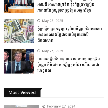
អាយជី អាណាចក្រថិក ចុះកិច្ចព្រមព្រៀង
ភាពជាដៃគូយុទ្ធសាស្ត្រផ្នែកបច្ចេកវិទ្យា
May 28, 2025
កុំច្រឡំថាប្រាក់ដុល្លារ រូបិយប័ណ្ណទាំងនេះសោះ
មានហាងឆេងថ្លៃជាងគេបំផុតនៅលើ
ពិភពលោក
May 26, 2025
មហាសេដ្ឋីទាំង ៣រូបនេះ ទោះមានទ្រព្យច្រើន
ប៉ុណ្ណា ក៏មិនចែកកេរ្តិ៍ឲ្យកូនដែរ ហើយនេះជា
ហេតុផល
Most Viewed
February 27, 2024