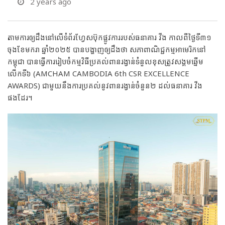
2 years ago
តាមការឲ្យដឹងនៅលើទំព័រហ្វែសប៊ុកផ្លូវការរបស់ធនាគារ វីង កាលពីថ្ងៃទី៣១
ចុងខែមករា​ ឆ្នាំ២០២៥ បានបង្ហាញឲ្យដឹងថា សភាពាណិជ្ជកម្មអាមេរិកនៅ
កម្ពុជា បានធ្វើការរៀបចំកម្មវិធីប្រគល់ពានរង្វាន់ទំនួលខុសត្រូវសង្គមឆ្នើម
លើកទី៦ (AMCHAM CAMBODIA 6th CSR EXCELLENCE
AWARDS) ជាមួយនឹងការប្រគល់នូវពានរង្វាន់ចំនួន២ ដល់ធនាគារ វីង
ផងដែរ។