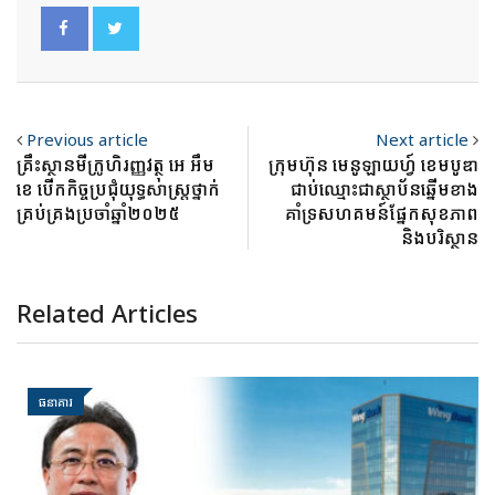
Previous article
Next article
គ្រឹះស្ថានមីក្រូហិរញ្ញវត្ថុ អេ អឹម
ក្រុមហ៊ុន មេនូឡាយហ្វ៍ ខេមបូឌា
ខេ បើកកិច្ចប្រជុំយុទ្ធសាស្ត្រថ្នាក់
ជាប់ឈ្មោះជាស្ថាប័នឆ្នើមខាង
គ្រប់គ្រងប្រចាំឆ្នាំ២០២៥
គាំទ្រសហគមន៍ផ្នែកសុខភាព
និងបរិស្ថាន
Related Articles
ធនាគារ