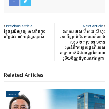
Previous article
Next article
ថ្ងៃចន្ទដើមទ្រព្យ មាសគិតក្នុង
ធនាគារ អេស ប៊ី អាយ លី ហួរ
តម្លៃជាង ៣៤០ដុល្លារក្រាស់
រកឃើញអតិថិជនមានសំណាង
សរុប ២៣រូប ទទួលបាន
រង្វាន់ពី”ការផ្តល់ជូនពិសេស
សម្រាប់អតិថិជនបណ្ណវីសាពហុ
រូបិយប័ណ្ណដំបូងគេនៅកម្ពុជា”
Related Articles
ធនាគារ