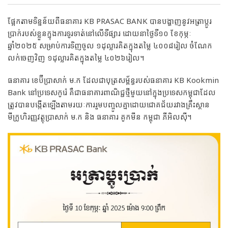
ផ្អែកតាមទិន្នន័យពីធនាគារ KB PRASAC BANK បានបង្ហាញនូវអត្រាប្តូរ
ប្រាក់របស់ខ្លួនក្នុងការទូរទាត់នៅលើទីផ្សារ ដោយនាថ្ងៃទី១០ ខែកុម្ភៈ
ឆ្នាំ២០២៥ សម្រាប់ការទិញចូល ១ដុល្លារគិតក្នុងតម្លៃ ៤០០៨រៀល ចំណែក
លក់ចេញវិញ ១ដុល្លារគិតក្នុងតម្លៃ ៤០២៦រៀល។
ធនាគារ​ ខេ​ប៊ី​ប្រា​សាក់​ ​ម​.​ក​ ​ដែល​ជា​បុត្រ​ស​ម្ព័ន្ធ​របស់​ធនាគារ​ KB Kook​m​in​
​Bank​ ​នៅ​ប្រទេស​កូរ៉េ ​គឺជា​ធនាគារ​ពាណិជ្ជ​ថ្មី​មួយ​នៅ​ក្នុង​ប្រទេស​កម្ពុជា​ដែល​
ត្រូវ​បាន​បង្កើត​ឡើង​តាមរយៈ​ការ​រួមបញ្ចូល​គ្នា​ដោយ​ជោគជ័យ​រវាង​គ្រឹះស្ថាន​
មីក្រូ​ហិរញ្ញវត្ថុ​ប្រា​សាក់​ ​ម​.​ក​ ​និង​ ​ធនាគារ​ ​គូក​មីន​ កម្ពុជា​ ​ភី​អិ​ល​ស៊ី​។​