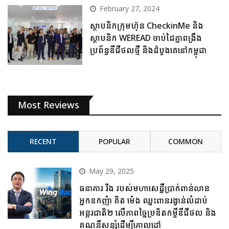
February 27, 2024
ស្ថាបនិកក្រុមហ៊ុន CheckinMe និង
ស្ថាបនិក WEREAD ចាប់ដៃគ្នាពង្រឹង
ប្រព័ន្ធឌីជីថលថ្មី និងដំបូងគេនៅកម្ពុជា
Most Reviews
RECENT
POPULAR
COMMON
May 29, 2025
ធនាគារ វីង របស់មហាសេដ្ឋីប្រាក់ពាន់លាន
អ្នកឧកញ៉ា គិត ម៉េង ឈ្នះពានរង្វាន់លំដាប់
អន្តរជាតិ២ លើភាពច្នៃប្រឌិតកម្ចីឌីជីថល និង
គណនីសន្សំដើម្បីគោលដៅ