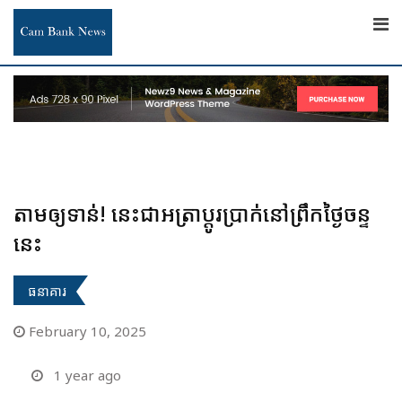
Skip
to
content
តាមឲ្យទាន់! នេះជាអត្រាប្តូរប្រាក់នៅព្រឹកថ្ងៃចន្ទ
នេះ
ធនាគារ
February 10, 2025
1 year ago