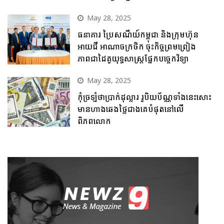
May 28, 2025
ធនាគារ ប្រៃសណីយ៍កម្ពុជា និងក្រុមហ៊ុន
អាយជី អាណាចក្រថិក ចុះកិច្ចព្រមព្រៀង
ភាពជាដៃគូយុទ្ធសាស្ត្រផ្នែកបច្ចេកវិទ្យា
May 28, 2025
កុំច្រឡំថាប្រាក់ដុល្លារ រូបិយប័ណ្ណទាំងនេះសោះ
មានហាងឆេងថ្លៃជាងគេបំផុតនៅលើ
ពិភពលោក