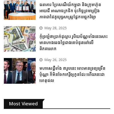
ធនាគារ ប្រៃសណីយ៍កម្ពុជា និងក្រុមហ៊ុន
អាយជី អាណាចក្រថិក ចុះកិច្ចព្រមព្រៀង
ភាពជាដៃគូយុទ្ធសាស្ត្រផ្នែកបច្ចេកវិទ្យា
May 28, 2025
កុំច្រឡំថាប្រាក់ដុល្លារ រូបិយប័ណ្ណទាំងនេះសោះ
មានហាងឆេងថ្លៃជាងគេបំផុតនៅលើ
ពិភពលោក
May 26, 2025
មហាសេដ្ឋីទាំង ៣រូបនេះ ទោះមានទ្រព្យច្រើន
ប៉ុណ្ណា ក៏មិនចែកកេរ្តិ៍ឲ្យកូនដែរ ហើយនេះជា
ហេតុផល
Most Viewed