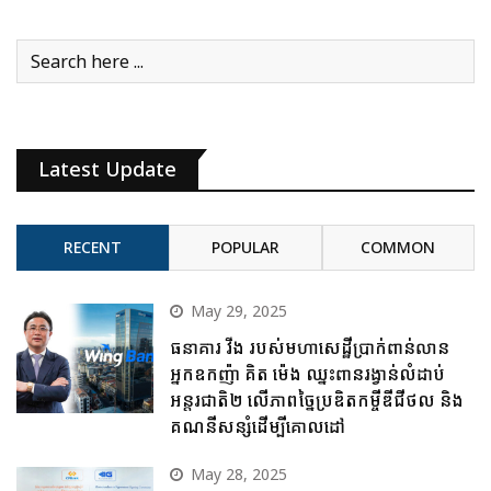
Latest Update
RECENT
POPULAR
COMMON
May 29, 2025
ធនាគារ វីង របស់មហាសេដ្ឋីប្រាក់ពាន់លាន
អ្នកឧកញ៉ា គិត ម៉េង ឈ្នះពានរង្វាន់លំដាប់
អន្តរជាតិ២ លើភាពច្នៃប្រឌិតកម្ចីឌីជីថល និង
គណនីសន្សំដើម្បីគោលដៅ
May 28, 2025