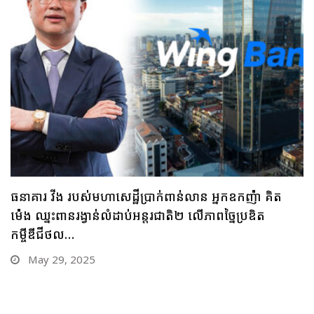
ធនាគារ ប្រៃសណីយ៍កម្ពុជា និងក្រុមហ៊ុន អាយជី អាណា
ចក្រថិក ចុះកិច្ចព្រមព្រៀងភាពជាដៃគូយុទ្ធសាស្ត្រផ្នែកបច្ចេកវិទ្យា
May 28, 2025