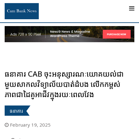
Skip
to
content
ធនាគារ CAB ចុះអនុស្សារណៈយោគយល់ជា
មួយសាកលវិទ្យាល័យបាត់ដំបង លើកកម្ពស់
ភាពជាដៃគូអាជីវក្នុងរយៈពេលវែង
ធនាគារ
February 19, 2025