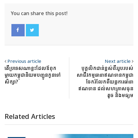
You can share this post!
Previous article
Next article
តើប្រទេសណាខ្លះដែលឪពុក
បុគ្គលិកជាន់ខ្ពស់ពីររូបរបស់
ម្តាយកម្ពុជានិយមបញ្ជូនកូនទៅ
សាជីវកម្មធានាឥណទានកម្ពុជា
សិក្សា?
ចែករំលែកពីយន្តការធានា
ឥណទាន ដល់សហគ្រាសធុន
តូច និងមធ្យម
Related Articles