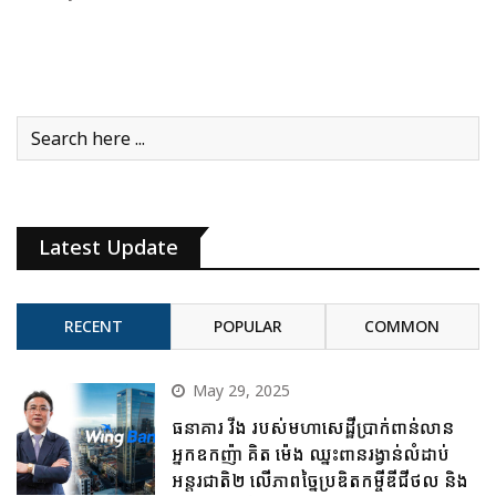
Latest Update
RECENT
POPULAR
COMMON
May 29, 2025
ធនាគារ វីង របស់មហាសេដ្ឋីប្រាក់ពាន់លាន
អ្នកឧកញ៉ា គិត ម៉េង ឈ្នះពានរង្វាន់លំដាប់
អន្តរជាតិ២ លើភាពច្នៃប្រឌិតកម្ចីឌីជីថល និង