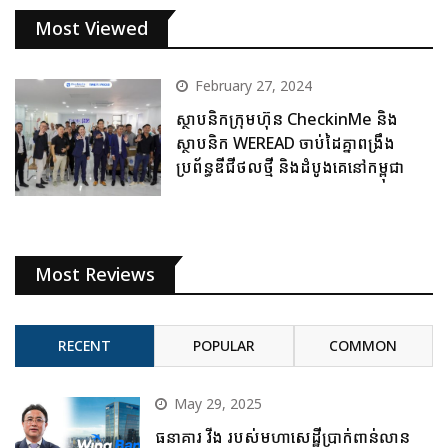
Most Viewed
February 27, 2024
ស្ថាបនិកក្រុមហ៊ុន CheckinMe និង
ស្ថាបនិក WEREAD ចាប់ដៃគ្នាពង្រឹង
ប្រព័ន្ធឌីជីថលថ្មី និងដំបូងគេនៅកម្ពុជា
Most Reviews
RECENT
POPULAR
COMMON
May 29, 2025
ធនាគារ វីង របស់មហាសេដ្ឋីប្រាក់ពាន់លាន