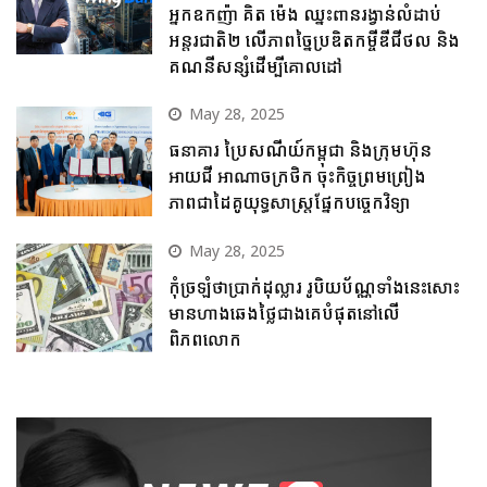
អ្នកឧកញ៉ា គិត ម៉េង ឈ្នះពានរង្វាន់លំដាប់
អន្តរជាតិ២ លើភាពច្នៃប្រឌិតកម្ចីឌីជីថល និង
គណនីសន្សំដើម្បីគោលដៅ
May 28, 2025
ធនាគារ ប្រៃសណីយ៍កម្ពុជា និងក្រុមហ៊ុន
អាយជី អាណាចក្រថិក ចុះកិច្ចព្រមព្រៀង
ភាពជាដៃគូយុទ្ធសាស្ត្រផ្នែកបច្ចេកវិទ្យា
May 28, 2025
កុំច្រឡំថាប្រាក់ដុល្លារ រូបិយប័ណ្ណទាំងនេះសោះ
មានហាងឆេងថ្លៃជាងគេបំផុតនៅលើ
ពិភពលោក