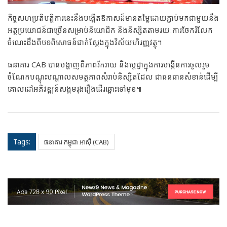
កិច្ចសហប្រតិបត្តិការនេះនឹងបង្កើតឱកាសដ៏មានតម្លៃដោយភ្ជាប់មកជាមួយនឹង
អត្ថប្រយោជន៍ជាច្រើនសម្រាប់និយោជិក និងនិស្សិតតាមរយៈការចែករំលែក
ចំណេះដឹងពីបទពិសោធន៍ជាក់ស្តែងក្នុងវិស័យហិរញ្ញវត្ថុ។
ធនាគារ CAB បានបង្ហាញពីភាពរីករាយ និងប្តេជ្ញាក្នុងការបង្កើនការចូលរួម
ចំណែកបណ្តុះបណ្តាលសមត្ថភាពសំរាប់និស្សិតដែល ជាធនធានសំខាន់ដើម្បី
គោលដៅអភិវឌ្ឍន៍សង្គមរុងរឿងដើរឆ្ពោះទៅមុខ៕
Tags:
ធនាគារ កម្ពុជា អាស៊ី (CAB)