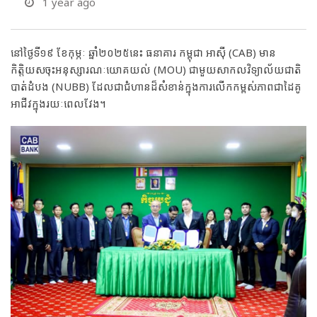
1 year ago
នៅថ្ងៃទី១៩ ខែកុម្ភៈ ឆ្នាំ២០២៥នេះ ធនាគារ កម្ពុជា អាស៊ី (CAB) មាន
កិត្តិយសចុះអនុស្សារណៈយោគយល់ (MOU) ជាមួយសាកលវិទ្យាល័យជាតិ
បាត់ដំបង (NUBB) ដែលជាជំហានដ៏សំខាន់ក្នុងការលើកកម្ពស់ភាពជាដៃគូ
អាជីវក្នុងរយៈពេលវែង។