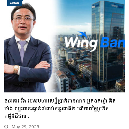
ធនាគារ
ធនាគារ ប្រៃសណីយ៍កម្ពុជា និងក្រុមហ៊ុន អាយជី អាណា
ចក្រថិក ចុះកិច្ចព្រមព្រៀងភាពជាដៃគូយុទ្ធសាស្ត្រផ្នែកបច្ចេកវិទ្យា
May 28, 2025