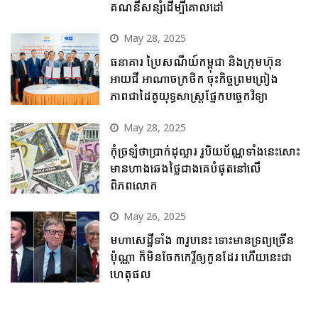
គណនីសន្សំដើម្បីគោលដៅ
May 28, 2025
ធនាគារ ប្រៃសណីយ៍កម្ពុជា និងក្រុមហ៊ុន
អាយជី អាណាចក្រថិក ចុះកិច្ចព្រមព្រៀង
ភាពជាដៃគូយុទ្ធសាស្ត្រផ្នែកបច្ចេកវិទ្យា
May 28, 2025
កុំច្រឡំថាប្រាក់ដុល្លារ រូបិយប័ណ្ណទាំងនេះសោះ
មានហាងឆេងថ្លៃជាងគេបំផុតនៅលើ
ពិភពលោក
May 26, 2025
មហាសេដ្ឋីទាំង ៣រូបនេះ ទោះមានទ្រព្យច្រើន
ប៉ុណ្ណា ក៏មិនចែកកេរ្តិ៍ឲ្យកូនដែរ ហើយនេះជា
ហេតុផល