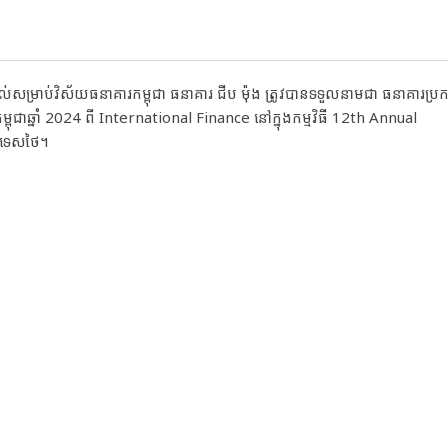
ត់សម្គាល់សម្រាប់វិស័យធនាគារកម្ពុជា ធនាគារ ជីប ម៉ុង ត្រូវបានទទួលនាមជា ធនាគារ
ពុជាឆ្នាំ 2024 ពី International Finance នៅក្នុងកម្មវិធី 12th Annual
រទេសថៃ។