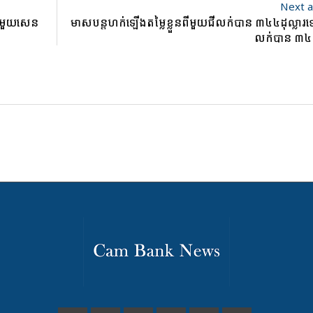
Next a
បីមួយសេន
មាសបន្តហក់ឡើងតម្លៃខ្លួនពីមួយជីលក់បាន ៣៤៤ដុល្លារ
លក់បាន ៣៤៦