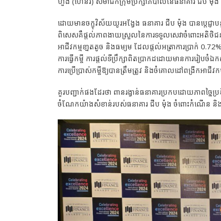
ហួង (ហេនរី) សមាជិកក្រុមប្រឹក្សាភិបាលនៃធនាគារ ជីប ម៉ុ
ដោយមានចក្ខុវិស័យយូរអង្វែង ធនាគារ ជីប ម៉ុង បានប្តេជ្ញាបន
ពិសេសគឺផ្តល់ភាពងាយស្រួលនៃការទទួលសេវាចំពោះអតិថិជននិងម្
អាជីវកម្មខា្នតតូច និងធម្យម ដែលផ្ដល់អត្រាការប្រាក់ 0.
ការធ្វើកម្ចី ការផ្តល់ទីប្រឹក្សាពិតប្រាកដដោយមានការរៀបច
ការប្រើប្រាស់កម្ចីឱ្យបានត្រឹមត្រូវ និងចំគោលដៅពង្រីកអ
គួរបញ្ជាក់ផងដែរថា ពានរង្វាន់ធនាគារប្រកបដោយភាពច្នៃប្រ
ចំណែកយ៉ាងសំខាន់របស់ធនាគារ ជីប ម៉ុង ចំពោះកំណើន និងការ