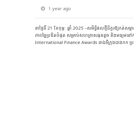
1 year ago
នាថ្ងៃទី 21 ខែកុម្ភៈ ឆ្នាំ 2025 –សមិទ្ធិផលថ្មីដ៏គួរឱ្យក
ភាពច្នៃប្រឌិតបំផុត សម្រាប់សហគ្រាសធុនតូច និងមធ្យមនៅកម្
International Finance Awards នាឯទីក្រុងបាងកក ប្