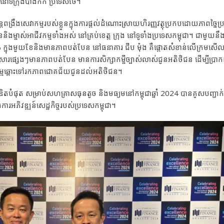
ង នៅទីក្រុងបាងកក ប្រទេសថៃ។
្តពង្រឹងសេវាកម្មរបស់ខ្លួនក្នុងការផ្តល់ដំណោះស្រាយហិរញ្ញវត្ថុប្រកបដោយភាពច្នៃប្
ចាស់អាជីវកម្មទាំងអស់ នៅគ្រប់ខេត្ត ក្រុង នៅទូទាំងប្រទេសកម្ពុជា។ ជាមួយនឹងក
72% ក្នុងមួយខែនិងមានភាពបត់បែន នៅធនាគារ ជីប ម៉ុង គឺផ្តោតសំខាន់លើក្រមសើលធ
ំឯកសារផ្សេងៗមានភាពបត់បែន មានការសិក្សាកម្ចីច្បាស់លាស់ជូនអតិថិជន ដើម្បីប្រ
ាជីវកម្មឆ្ពោះទៅរកភាពជោគជ័យជូនដល់អតិថិជន។
ឌិតបំផុត សម្រាប់សហគ្រាសធុនតូច និងមធ្យមនៅកម្ពុជាឆ្នាំ 2024 បានគូសបញ្ជាក់
អភិវឌ្ឍន៍សេដ្ឋកិច្ចរបស់ប្រទេសកម្ពុជា។