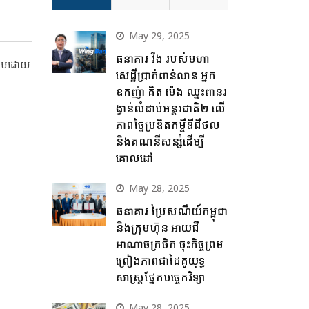
May 29, 2025
ធនាគារ វីង របស់មហា
ប្រកបដោយ
សេដ្ឋីប្រាក់ពាន់លាន អ្នក
ឧកញ៉ា គិត ម៉េង ឈ្នះពានរ
ង្វាន់លំដាប់អន្តរជាតិ២ លើ
ភាពច្នៃប្រឌិតកម្ចីឌីជីថល
និងគណនីសន្សំដើម្បី
គោលដៅ
May 28, 2025
ធនាគារ ប្រៃសណីយ៍កម្ពុជា
និងក្រុមហ៊ុន អាយជី
អាណាចក្រថិក ចុះកិច្ចព្រម
ព្រៀងភាពជាដៃគូយុទ្ធ
សាស្ត្រផ្នែកបច្ចេកវិទ្យា
May 28, 2025