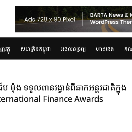
្ញវត្ថុ
សហគ្រិនកម្ពុជា
អចលនទ្រព្យ
ហាងឆេង
គណន
ីប ម៉ុង ទទួលពានរង្វាន់ពីឆាកអន្ដរជាតិក្នុង
International Finance Awards