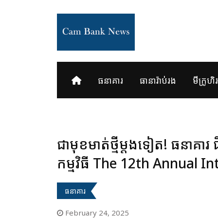
Skip
to
content
ធនាគារ
ធានារ៉ាប់រង
មីក្រូហិរញ
ជាមុខមាត់ថ្មីម្ដងទៀត! ធនាគារ ជ
កម្មវិធី The 12th Annual 
ធនាគារ
February 24, 2025