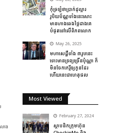
កុំច្រឡំថាប្រាក់ដុល្លារ
រូបិយប័ណ្ណទាំងនេះសោះ
មានហាងឆេងថ្លៃជាងគេ
បំផុតនៅលើពិភពលោក
May 26, 2025
មហាសេដ្ឋីទាំង ៣រូបនេះ
ទោះមានទ្រព្យច្រើនប៉ុណ្ណា ក៏
មិនចែកកេរ្តិ៍ឲ្យកូនដែរ
ហើយនេះជាហេតុផល
Most Viewed
់
February 27, 2024
ស្ថាបនិកក្រុមហ៊ុន
ា លាង
CheckinMe និង