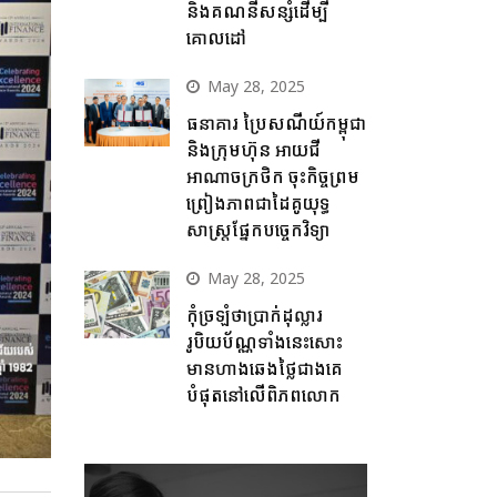
និងគណនីសន្សំដើម្បី
គោលដៅ
May 28, 2025
ធនាគារ ប្រៃសណីយ៍កម្ពុជា
និងក្រុមហ៊ុន អាយជី
អាណាចក្រថិក ចុះកិច្ចព្រម
ព្រៀងភាពជាដៃគូយុទ្ធ
សាស្ត្រផ្នែកបច្ចេកវិទ្យា
May 28, 2025
កុំច្រឡំថាប្រាក់ដុល្លារ
រូបិយប័ណ្ណទាំងនេះសោះ
មានហាងឆេងថ្លៃជាងគេ
បំផុតនៅលើពិភពលោក