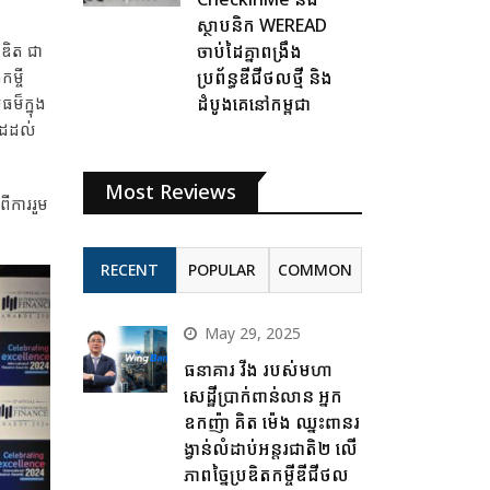
ស្ថាបនិក WEREAD
ចាប់ដៃគ្នាពង្រឹង
រឌិត ជា
ប្រព័ន្ធឌីជីថលថ្មី និង
ម្ចី
ដំបូងគេនៅកម្ពុជា
ម៏ក្នុង
ាកដដល់
Most Reviews
ពីការរួម
RECENT
POPULAR
COMMON
May 29, 2025
ធនាគារ វីង របស់មហា
សេដ្ឋីប្រាក់ពាន់លាន អ្នក
ឧកញ៉ា គិត ម៉េង ឈ្នះពានរ
ង្វាន់លំដាប់អន្តរជាតិ២ លើ
ភាពច្នៃប្រឌិតកម្ចីឌីជីថល