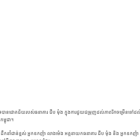
រេចបានជោគជ័យរបស់ធនាគារ ជីប ម៉ុង ក្នុងការជួយជម្រុញដល់ភាពរីកចម្រើនទៅដល
ម្ពុជា។
ាក់ដឹកនាំជាន់ខ្ពស់ អ្នកឧកញ៉ា លាងម៉េង អគ្គនាយកធនាគារ ជីប ម៉ុង និង អ្នកឧកញ៉