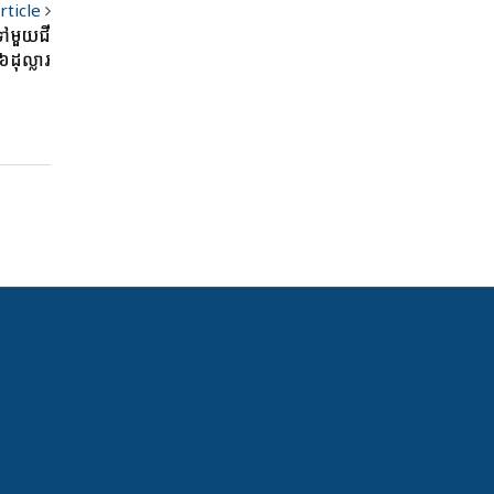
rticle
ទៅមួយជី
ដុល្លារ