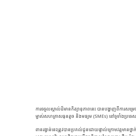
ការទទួលស្គាល់ដ៏មានកិត្យានុភាពនេះ បានបង្ហាញពីការសម្
ម្ចាស់សហគ្រាសធុនតូច និងមធ្យម (SMEs) នៅទូទាំងប្រទេសក
ពានរង្វាន់នេះត្រូវបានប្រគល់ជូនដោយផ្ទាល់ក្រោមវត្ដមានថ្ន