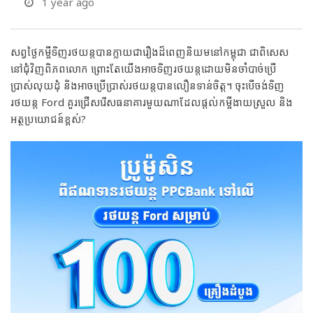
1 year ago
សព្វថ្ងៃកម្ចីទិញរថយន្តបានក្លាយជារឿងដ៏ពេញនិយមនៅកម្ពុជា ជាពិសេស
នៅជុំវិញពិភពលោក ព្រោះតែយើងអាចទិញរថយន្តដោយមិនចាំបាច់ប្រើ
ប្រាស់លុយដុំ និងអាចប្រើប្រាស់រថយន្តបានលឿនទាន់ចិត្ត។ ចុះបើចង់ទិញ
រថយន្ត Ford គួរជ្រើសរើសធនាគារមួយណាដែលផ្តល់កម្ចីងាយស្រួល និង
អត្ថប្រយោជន៍ខ្ពស់?