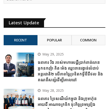
Latest Update
RECENT
POPULAR
COMMON
May 29, 2025
ធនាគារ វីង របស់មហាសេដ្ឋីប្រាក់ពាន់លាន
អ្នកឧកញ៉ា គិត ម៉េង ឈ្នះពានរង្វាន់លំដាប់
អន្តរជាតិ២ លើភាពច្នៃប្រឌិតកម្ចីឌីជីថល និង
គណនីសន្សំដើម្បីគោលដៅ
May 28, 2025
ធនាគារ ប្រៃសណីយ៍កម្ពុជា និងក្រុមហ៊ុន
អាយជី អាណាចក្រថិក ចុះកិច្ចព្រមព្រៀង