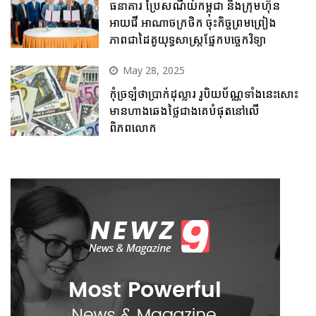
ធនាគារ ប្រៃសណីយ៍កម្ពុជា និងក្រុមហ៊ុន
អាយជី អាណាចក្រថិក ចុះកិច្ចព្រមព្រៀង
ភាពជាដៃគូយុទ្ធសាស្ត្រផ្នែកបច្ចេកវិទ្យា
May 28, 2025
កុំច្រឡំថាប្រាក់ដុល្លារ រូបិយប័ណ្ណទាំងនេះសោះ
មានហាងឆេងថ្លៃជាងគេបំផុតនៅលើ
ពិភពលោក