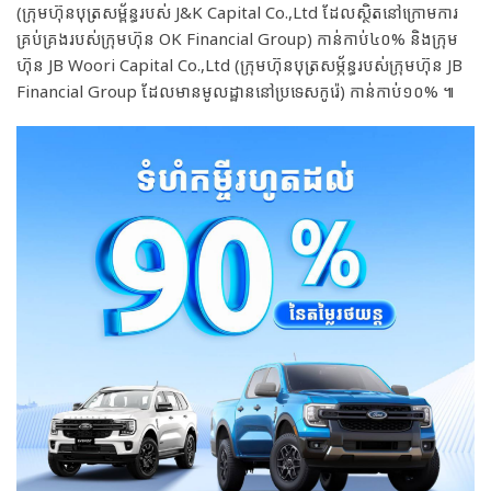
(ក្រុមហ៊ុនបុត្រសម្ព័ន្ធរបស់ J&K Capital Co.,Ltd ដែលសិ្ថតនៅក្រោមការ
គ្រប់គ្រងរបស់ក្រុមហ៊ុន OK Financial Group) កាន់កាប់៤០% និងក្រុម
ហ៊ុន JB Woori Capital Co.,Ltd (ក្រុមហ៊ុនបុត្រសម្ភ័ន្ធរបស់ក្រុមហ៊ុន JB
Financial Group ដែលមានមូលដ្ឋាននៅប្រទេសកូរ៉េ) កាន់កាប់១០% ៕