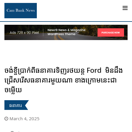
Skip
to
content
ចង់ខ្ចីប្រាក់ពីធនាគារទិញរថយន្ត Ford មិនដឹង
ជ្រើសរើសធនាគារមួយណា ខាងក្រោមនេះជា
ចម្លើយ
ធនាគារ
March 4, 2025