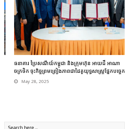
ធនាគារ ប្រៃសណីយ៍កម្ពុជា និងក្រុមហ៊ុន អាយជី អាណា
ចក្រថិក ចុះកិច្ចព្រមព្រៀងភាពជាដៃគូយុទ្ធសាស្ត្រផ្នែកបច្ចេកវិទ្យា
May 28, 2025