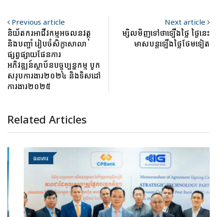
Previous article
Next article
និយ័តករអាជីវកម្មអចលនវត្ថុ
ម្សិលមិញទៅថាឡើងថ្លៃ ថ្ងៃនេះ
និងបញ្ចាំ រៀបចំសិក្ខាសាលា
មាសបន្តឡើងថ្លៃថែមទៀត
ផ្សព្វផ្សាយផែនការ
អភិវឌ្ឍន៍ស្ថាប័នបច្ចុប្បន្នកម្ម បូក
សរុបការងារ២០២៤ និងទិសដៅ
ការងារ២០២៥
Related Articles
ធនាគារ