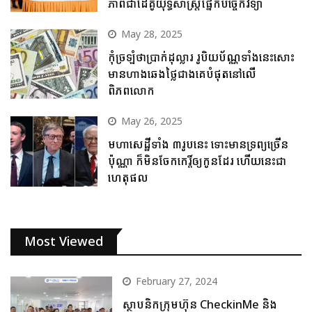
ភាពជាដៃគូយុទ្ធសាស្ត្រផ្នែកបច្ចេកវិទ្យា
May 28, 2025
កុំច្រឡំថាប្រាក់ដុល្លារ រូបិយប័ណ្ណទាំងនេះសោះ
មានហាងឆេងថ្លៃជាងគេបំផុតនៅលើ
ពិភពលោក
May 26, 2025
មហាសេដ្ឋីទាំង ៣រូបនេះ ទោះមានទ្រព្យច្រើន
ប៉ុណ្ណា ក៏មិនចែកកេរ្តិ៍ឲ្យកូនដែរ ហើយនេះជា
ហេតុផល
Most Viewed
February 27, 2024
ស្ថាបនិកក្រុមហ៊ុន CheckinMe និង