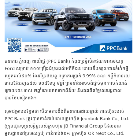
ធនាគារ ភ្នំពេញ ពាណិជ្ជ (PPC Bank) កំពុងប្រម៉ូសិនឥណទានរថយន្ត
Ford សម្រាប់ ១០០គ្រឿងដំបូងដល់អតិថិជន ដោយនឹងទទួលបានទំហំកម្ចី
រហូតដល់៩០% នៃតម្លៃរថយន្ត អត្រាការប្រាក់ 9.99% ខណៈកម្ចីក៏មានរយៈ
ពេលវែងរហូតដល់ ១០៨ខែឬ ៩ឆ្នាំ ព្រមទាំងអាចបង់ផ្តាច់មុនកាលកំណត់
ក្រោយរយៈពេល ២ឆ្នាំដោយឥតផាកពិន័យ និងឥតគិតថ្លៃសេវារដ្ឋបាល
បានថែមទៀតផង។
សូមជម្រាបបន្ថែមថា បើតាមការដឹងពីធនាគារដោយផ្ទាល់ ភាគហ៊ុនរបស់
PPC Bank ត្រូវបានកាន់កាប់ដោយក្រុមហ៊ុន Jeonbuk Bank Co., Ltd.
(ក្រុមហ៊ុនបុត្រសម្ព័ន្ធរបស់ក្រុមហ៊ុន JB Financial Group ដែលមាន
មូលដ្ឋាននៅប្រទេសកូរ៉េ) កាន់កាប់៥០% ក្រុមហ៊ុន Ok Next Co., Ltd.