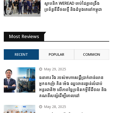
ស្ថាបនិក WEREAD ចាប់ដៃគ្នាពង្រឹង
ប្រព័ន្ធឌីជីថលថ្មី និងដំបូងគេនៅកម្ពុជា
Most Reviews
RECENT
POPULAR
COMMON
May 29, 2025
ធនាគារ វីង របស់មហាសេដ្ឋីប្រាក់ពាន់លាន
អ្នកឧកញ៉ា គិត ម៉េង ឈ្នះពានរង្វាន់លំដាប់
អន្តរជាតិ២ លើភាពច្នៃប្រឌិតកម្ចីឌីជីថល និង
គណនីសន្សំដើម្បីគោលដៅ
May 28, 2025