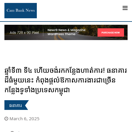
Skip
to
content
ឆ្នាំទី៣ ទី៤ ហើយចង់រកកន្លែងហាត់ការ! ធនាគារ
ដ៏ធំមួយនេះ កំពុងផ្តល់ឱកាសការងារជាច្រើន
កន្លែងទូទាំងប្រទេសកម្ពុជា
ធនាគារ
March 6, 2025