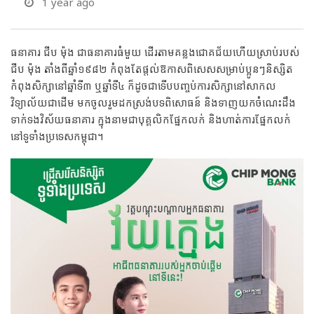
1 year ago
ធនាគារ ជីប ម៉ុង ជាធនាគារធំមួយ ដើរតាមគន្លងជោគជ័យហើយស្រាប់របស់
ជីប ម៉ុង តាំងពីឆ្នាំ១៩៨២ កំពុងតែផ្តល់ឱកាសពិសេសសម្រាប់ប្អូនៗនិស្សិត
កំពុងសិក្សានៅឆ្នាំទី៣ ឬឆ្នាំទី៤ ក៏ដូចជាទើបបញ្ចប់ការសិក្សានៅសាកល
វិទ្យាល័យជាដើម មកចូលរួមដកស្រង់បទពិសោធន៍ និងទាញយកចំណេះដឹង
ទាក់ទងវិស័យធនាគារ ក្នុងនាមជាបុគ្គលិកផ្នែកលក់ និងហាត់ការផ្នែកលក់
នៅទូទាំងប្រទេសកម្ពុជា។