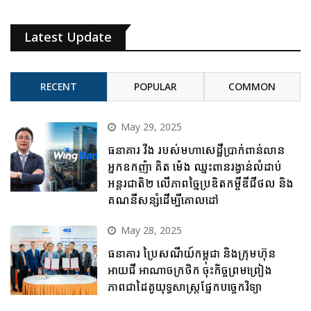
Latest Update
RECENT
POPULAR
COMMON
May 29, 2025
ធនាគារ វីង របស់មហាសេដ្ឋីប្រាក់ពាន់លាន
អ្នកឧកញ៉ា គិត ម៉េង ឈ្នះពានរង្វាន់លំដាប់
អន្តរជាតិ២ លើភាពច្នៃប្រឌិតកម្ចីឌីជីថល និង
គណនីសន្សំដើម្បីគោលដៅ
May 28, 2025
ធនាគារ ប្រៃសណីយ៍កម្ពុជា និងក្រុមហ៊ុន
អាយជី អាណាចក្រថិក ចុះកិច្ចព្រមព្រៀង
ភាពជាដៃគូយុទ្ធសាស្ត្រផ្នែកបច្ចេកវិទ្យា