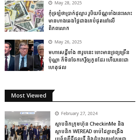
May 28, 2025
កុំច្រឡំថាប្រាក់ដុល្លារ រូបិយប័ណ្ណទាំងនេះសោះ
មានហាងឆេងថ្លៃជាងគេបំផុតនៅលើ
ពិភពលោក
May 26, 2025
មហាសេដ្ឋីទាំង ៣រូបនេះ ទោះមានទ្រព្យច្រើន
ប៉ុណ្ណា ក៏មិនចែកកេរ្តិ៍ឲ្យកូនដែរ ហើយនេះជា
ហេតុផល
Most Viewed
February 27, 2024
ស្ថាបនិកក្រុមហ៊ុន CheckinMe និង
ស្ថាបនិក WEREAD ចាប់ដៃគ្នាពង្រឹង
ប្រព័ន្ធឌីជីថលថ្មី និងដំបូងគេនៅកម្ពុជា