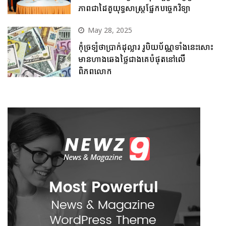
ភាពជាដៃគូយុទ្ធសាស្ត្រផ្នែកបច្ចេកវិទ្យា
May 28, 2025
កុំច្រឡំថាប្រាក់ដុល្លារ រូបិយប័ណ្ណទាំងនេះសោះ
មានហាងឆេងថ្លៃជាងគេបំផុតនៅលើ
ពិភពលោក