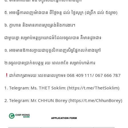
៥. អាចធ្វើការពេញម៉ោងបាន ពីថ្ងៃចន្ទ ដល់ ថ្ងៃសុក្រ (៨ព្រឹក ដល់ ៥ល្ងាច)
៦. ក្លាហាន និងមានភាពស្មោះត្រង់និងការងារ។
ជាមួយគ្នា សម្រាប់អត្ថប្រយោជន៍ដែលទទួលបាន គឺមានដូចជា៖
១. អាចមានឱកាសក្លាយជាបុគ្គលិកពេញសិទ្ធផ្នែកលក់ខាងក្រៅ
២.ទទួលបានប្រាក់ឧបត្ថម្ភ រយៈពេល៣ខែ សម្រាប់ហាត់ការ
ដាក់ពាក្យតាមរយៈលេខតេលេក្រាម៖ 068 409 111/ 067 666 787
1. Telegram: Ms. THET Soklim: (https://t.me/ThetSoklim)
2. Telegram: Mr. CHHUN Borey (https://t.me/ChhunBorey)