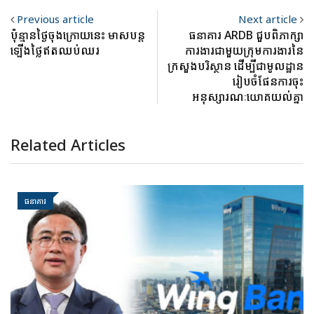
Previous article
Next article
ប៉ុន្មានថ្ងៃចុងក្រោយនេះ មាសបន្ត
ធនាគារ ARDB ជួបពិភាក្សា
ឡើងថ្លៃឥតឈប់ឈរ
ការងារជាមួយក្រុមការងារនៃ
ក្រសួងបរិស្ថាន ដើម្បីជាមូលដ្ឋាន
រៀបចំផែនការចុះ
អនុស្សារណៈយោគយល់គ្នា
Related Articles
ធនាគារ