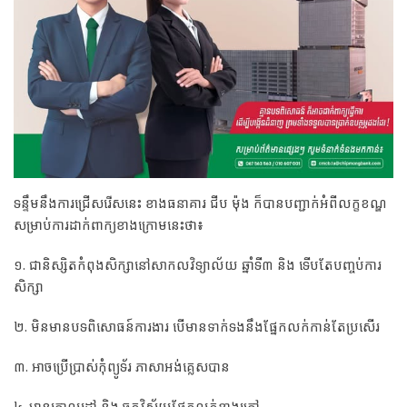
ទន្ទឹមនឹងការជ្រើសរើសនេះ ខាងធនាគារ ជីប ម៉ុង ក៏បានបញ្ជាក់អំពីលក្ខខណ្ឌ
សម្រាប់ការដាក់ពាក្យខាងក្រោមនេះថា៖
១. ជានិស្សិតកំពុងសិក្សានៅសាកលវិទ្យាល័យ ឆ្នាំទី៣ និង ទើបតែបញ្ចប់ការ
សិក្សា
២. មិនមានបទពិសោធន៍ការងារ បើមានទាក់ទងនឹងផ្នែកលក់កាន់តែប្រសើរ
៣. អាចប្រើប្រាស់កុំព្យូទ័រ ភាសាអង់គ្លេសបាន
៤. មានគោលដៅ និង ចក្ខុវិស័យផ្នែកលក់ខាងក្រៅ