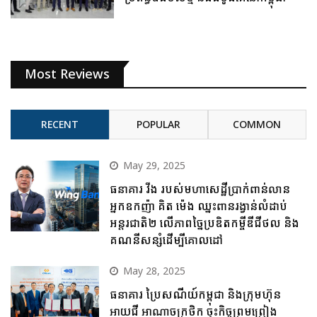
Most Reviews
RECENT
POPULAR
COMMON
May 29, 2025
ធនាគារ វីង របស់មហាសេដ្ឋីប្រាក់ពាន់លាន
អ្នកឧកញ៉ា គិត ម៉េង ឈ្នះពានរង្វាន់លំដាប់
អន្តរជាតិ២ លើភាពច្នៃប្រឌិតកម្ចីឌីជីថល និង
គណនីសន្សំដើម្បីគោលដៅ
May 28, 2025
ធនាគារ ប្រៃសណីយ៍កម្ពុជា និងក្រុមហ៊ុន
អាយជី អាណាចក្រថិក ចុះកិច្ចព្រមព្រៀង