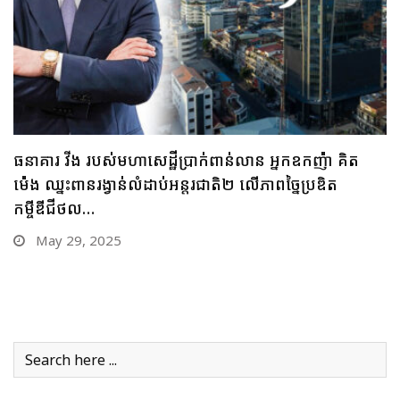
ធនាគារ ប្រៃសណីយ៍កម្ពុជា និងក្រុមហ៊ុន អាយជី អាណា
ចក្រថិក ចុះកិច្ចព្រមព្រៀងភាពជាដៃគូយុទ្ធសាស្ត្រផ្នែកបច្ចេកវិទ្យា
May 28, 2025