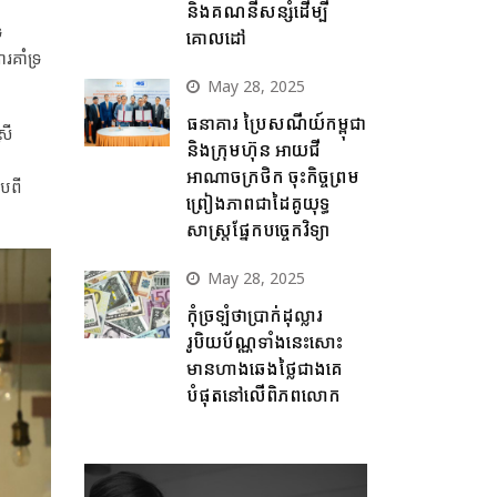
ៃ
និងគណនីសន្សំដើម្បី
ទ
គោលដៅ
គាំទ្រ
May 28, 2025
ធនាគារ ប្រៃសណីយ៍កម្ពុជា
រី
និងក្រុមហ៊ុន អាយជី
អាណាចក្រថិក ចុះកិច្ចព្រម
ាបពី
ព្រៀងភាពជាដៃគូយុទ្ធ
សាស្ត្រផ្នែកបច្ចេកវិទ្យា
May 28, 2025
កុំច្រឡំថាប្រាក់ដុល្លារ
រូបិយប័ណ្ណទាំងនេះសោះ
មានហាងឆេងថ្លៃជាងគេ
បំផុតនៅលើពិភពលោក