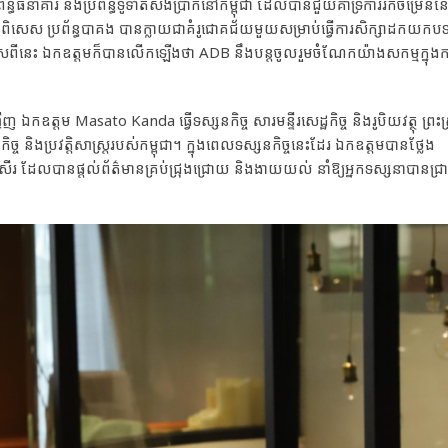
្ធធនាគារ និងប្រព័ន្ធទូទាត់សងប្រាក់នៅកម្ពុជា ដែលបានជួយគាំទ្រការរីកចម្រើនន
្ថុ។ ជាពិសេស ប្រព័ន្ធបាគង បានក្លាយជាគំរូជោគជ័យមួយសម្រាប់ធ្វើការសិក្សាដកយកប
ពីនេះ ឯកឧត្តមក៏បានលើកឡើងថា ADB នឹងបន្តចូលរួមចំណែកយ៉ាងសកម្មក្នុងការ
ឯកឧត្តម Masato Kanda ធ្វើទស្សនកិច្ច សារមន្ទីរសេដ្ឋកិច្ច និងរូបិយវត្ថុ ព្រះស្
ច្ច និងប្រវត្តិសាស្រ្តរបស់កម្ពុជា។ ក្នុងពេលទស្សនកិច្ចនេះដែរ ឯកឧត្តមបានថ្លែង
ើរ ដែលបានផ្តល់ព័ត៌មានគ្រប់ជ្រុងជ្រោយ និងងាយយល់ នាំឱ្យអ្នកទស្សនាបានជ្រ