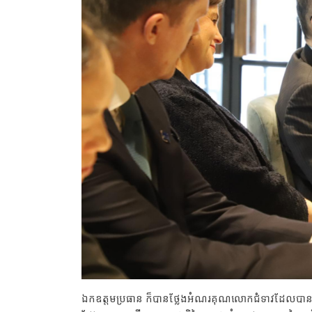
ឯកឧត្តមប្រធាន ក៏បានថ្លែងអំណរគុណលោកជំទាវដែលបានឆ