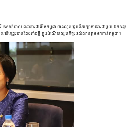
រី ទេសាភិបាល ធនាគារជាតិនៃកម្ពុជា បានទទួលជួបពិភាក្សាការងារជាមួយ ឯកឧត្ត
ើបត្រូវបានតែងតាំងថ្មី ក្នុងដំណើរទស្សនកិច្ចរបស់ឯកឧត្តមមកកាន់កម្ពុជា។