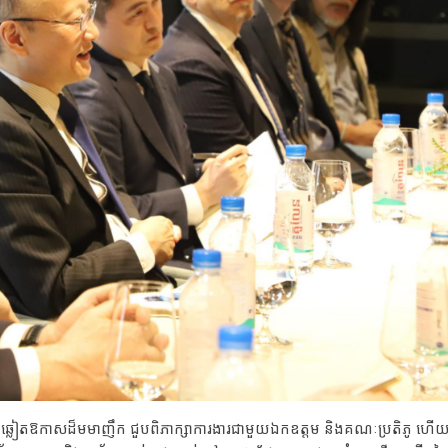
្លៀតឱកាសដ៏មមាញឹក ជួបពិភាក្សាការងារជាមួយឯកឧត្តម និងគណៈប្រតិភូ ហើ