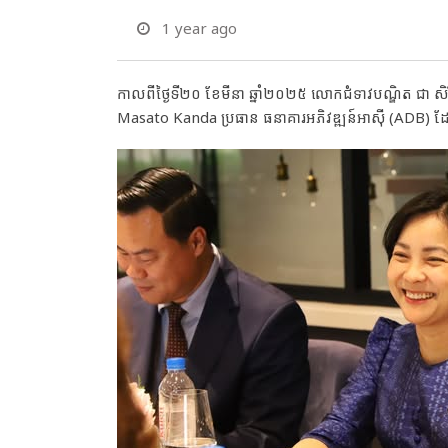
1 year ago
កាលពីថ្ងៃទី២០ ខែមីនា ឆ្នាំ២០២៥ លោកជំទាវបណ្ឌិត ជា សិ
Masato Kanda ប្រធាន ធនាគារអភិវឌ្ឍន៍អាស៊ី (ADB) ដែលទ