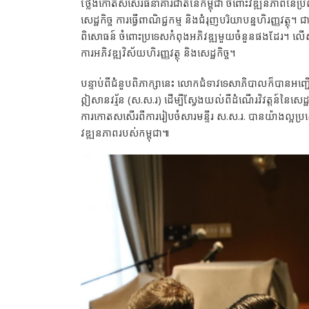
ថ្លែងកោតសសើរធនាគារជាតិនៃកម្ពុជា ចំពោះវឌ្ឍនភាពនៃប្រព័ន
សេដ្ឋកិច្ច ការធ្វើពាណិជ្ជកម្ម និងជំរុញបរិយាបន្នហិរញ្ញវត
ពិសោធន៍ ចំពោះប្រទេសកំពុងអភិវឌ្ឍមួយចំនួនផងដែរ។ លើស
ការអភិវឌ្ឍវិស័យហិរញ្ញវត្ថុ និងសេដ្ឋកិច្ច។
បន្ទាប់ពីជំនួបពិភាក្សានេះ លោកជំទាវទេសាភិបាលក៏បានអញ្ជើញ 
ឦសានវរ្ម័ន (ស.ស.រ) ដើម្បីស្វែងយល់ពីដំណើរវិវត្តន៍នៃសេដ្ឋកិ
ការកោតសសើរពីការរៀបចំសារមន្ទីរ ស.ស.រ. បានយ៉ាងល្អប្រស
វឌ្ឍនភាពរបស់កម្ពុជា៕