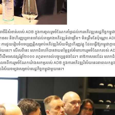
ដ៏សំខាន់របស់ ADB ក្នុងការចូលរួមចំណែកគាំទ្រដល់ការអភិវឌ្ឍសេដ្ឋកិច្ចកម្ពុជា
េកទេស និងហិរញ្ញប្បទានទៅដល់គម្រោងអភិវឌ្ឍន៍ជាច្រើន។ មិនត្រឹមតែប៉ុណ្ណោះ A
ជួយរៀបចំបទប្បញ្ញត្តិសម្រាប់អភិវឌ្ឍវិស័យមីក្រូហិរញ្ញវត្ថុ ដែលធ្វើឱ្យកម្ពុជាក្ល
័យនេះ។ លើសពីនេះ លោកជំទាវក៏បានវាយតម្លៃខ្ពស់ចំពោះការរួមចំណែករបស់ ADB
ប់តាំងពីដើមទសវត្សរ៍ឆ្នាំ២០០០ រហូតមកទល់បច្ចុប្បន្នផងដែរ។ នាឱកាសនេះដែរ លោកជ
ំលេចពីការរួមចំណែកយ៉ាងសកម្មរបស់ ADB ក្នុងការអភិវឌ្ឍវិស័យនេះនាពេលកន្
វិស័យចម្បងសម្រាប់សេដ្ឋកិច្ចកម្ពុជាមួយនេះ។