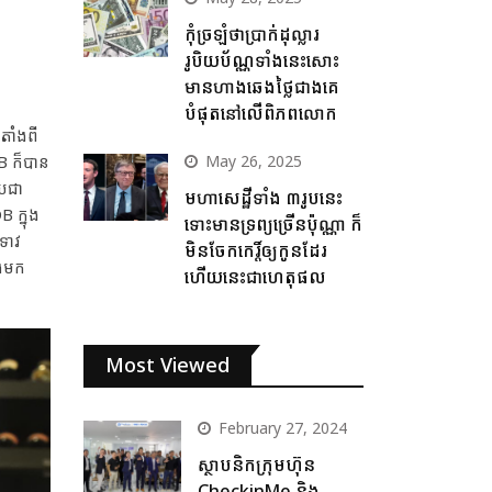
កុំច្រឡំថាប្រាក់ដុល្លារ
រូបិយប័ណ្ណទាំងនេះសោះ
មានហាងឆេងថ្លៃជាងគេ
បំផុតនៅលើពិភពលោក
តាំងពី
DB ក៏បាន
May 26, 2025
ាយជា
មហាសេដ្ឋីទាំង ៣រូបនេះ
 ក្នុង
ទោះមានទ្រព្យច្រើនប៉ុណ្ណា ក៏
ំទាវ
មិនចែកកេរ្តិ៍ឲ្យកូនដែរ
លងមក
ហើយនេះជាហេតុផល
Most Viewed
February 27, 2024
ស្ថាបនិកក្រុមហ៊ុន
CheckinMe និង