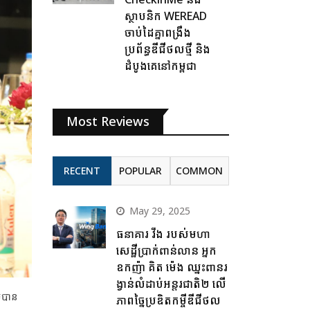
ស្ថាបនិក WEREAD
ចាប់ដៃគ្នាពង្រឹង
ប្រព័ន្ធឌីជីថលថ្មី និង
ដំបូងគេនៅកម្ពុជា
Most Reviews
RECENT
POPULAR
COMMON
May 29, 2025
ធនាគារ វីង របស់មហា
សេដ្ឋីប្រាក់ពាន់លាន អ្នក
ឧកញ៉ា គិត ម៉េង ឈ្នះពានរ
ង្វាន់លំដាប់អន្តរជាតិ២ លើ
យបាន
ភាពច្នៃប្រឌិតកម្ចីឌីជីថល