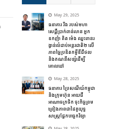
May 29, 2025
ធនាគារ វីង របស់មហា
ម
សេដ្ឋីប្រាក់ពាន់លាន អ្នក
ឧកញ៉ា គិត ម៉េង ឈ្នះពានរ
ង្វាន់លំដាប់អន្តរជាតិ២ លើ
ភាពច្នៃប្រឌិតកម្ចីឌីជីថល
និងគណនីសន្សំដើម្បី
គោលដៅ
May 28, 2025
ធនាគារ ប្រៃសណីយ៍កម្ពុជា
និងក្រុមហ៊ុន អាយជី
អាណាចក្រថិក ចុះកិច្ចព្រម
ព្រៀងភាពជាដៃគូយុទ្ធ
សាស្ត្រផ្នែកបច្ចេកវិទ្យា
May 28, 2025