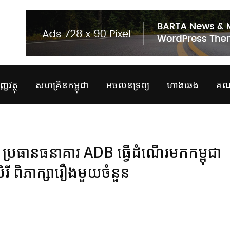
្ញវត្ថុ
សហគ្រិនកម្ពុជា
អចលនទ្រព្យ
ហាងឆេង
គណន
្រធានធនាគារ ADB ធ្វើដំណើរមកកម្ពុជា
ី ពិភាក្សារឿងមួយចំនួន