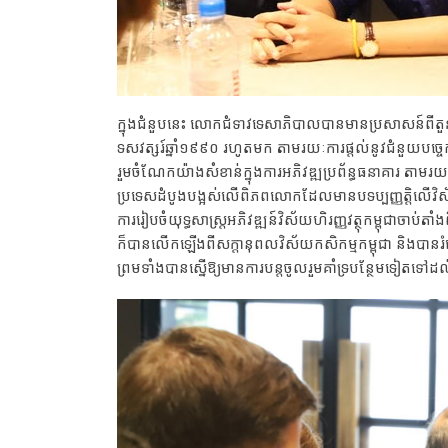
ក្នុងជំនួបនេះ លោកជំទាវទេសាភិបាលបានមានប្រសាសន៍ពីតួនាទី
ទសវត្សរ៍ឆ្នាំ១៩៩០ រហូតមក តាមរយៈការផ្តល់នូវជំនួយបច្ច
រួមចំណែកយ៉ាងសំខាន់ក្នុងការអភិវឌ្ឍប្រព័ន្ធធនាគារ តាមរយៈការ
ប្រទេសដំបូងបង្អស់លើពិភពលោកដែលមានបទប្បញ្ញត្តិលើវិស
ការរៀបចំយុទ្ធសាស្រ្តអភិវឌ្ឍន៍វិស័យហិរញ្ញវត្ថុកម្ពុជាចា
ក៏បានលើកឡើងពីសក្តានុពលវិស័យកសិកម្មកម្ពុជា និងបានរ
ព្រមទាំងបានស្នើឱ្យមានការបន្តចូលរួមគាំទ្របន្ថែមទៀតទៅដល់