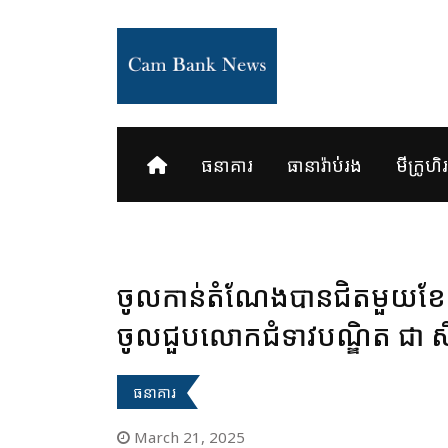
Skip
to
content
ធនាគារ
ធានារ៉ាប់រង
មីក្រូហិរញ
ចូលកាន់តំណែងបានជិតមួយខែ ប
ចូលជួបលោកជំទាវបណ្ឌិត ជា សិរ
ធនាគារ
March 21, 2025