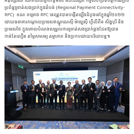
អនុស្សរណៈយោគយល់គ្នាបន្ថែមទី៤ ផងដែរស្តីពី កិច្ចសហប្រតិបត្តិការតភ្ជាប់
ប្រព័ន្ធទូទាត់សងប្រាក់ក្នុងតំបន់ (Regional Payment Connectivity-
RPC) ខណៈគម្រោង RPC នេះត្រូវបានបង្កើតឡើងដំបូងនៅក្នុងឆ្នាំ២០២២
ដោយធនាគារកណ្តាលប្រទេសឥណ្ឌូណេស៊ី ម៉ាឡេស៊ី ហ្វីលីពីន សិង្ហបុរី និង
ប្រទេសថៃ ក្នុងគោលបំណងសម្រួលការទូទាត់សងប្រាក់ឆ្លងដែនឱ្យបាន
កាន់តែលឿន តម្លៃសមរម្យ តម្លាភាព និងប្រកបដោយបរិយាបន្ន៕