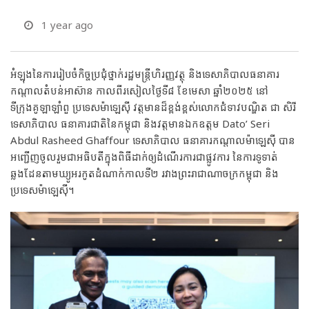
1 year ago
អំឡុងនៃការរៀបចំកិច្ចប្រជុំថ្នាក់រដ្ឋមន្ត្រីហិរញ្ញវត្ថុ និងទេសាភិបាលធនាគារ
កណ្តាលតំបន់អាស៊ាន កាលពីរសៀលថ្ងៃទី៨ ខែមេសា ឆ្នាំ២០២៥ នៅ
ទីក្រុងគូឡាឡាំពួ ប្រទេសម៉ាឡេស៊ី វត្តមានដ៏ខ្ពង់ខ្ពស់លោកជំទាវបណ្ឌិត ជា សិរី
ទេសាភិបាល ធនាគារជាតិនៃកម្ពុជា និងវត្តមានឯកឧត្តម Dato’ Seri
Abdul Rasheed Ghaffour ទេសាភិបាល ធនាគារកណ្ដាលម៉ាឡេស៊ី បាន
អញ្ជើញចូលរួមជាអធិបតីក្នុងពិធីដាក់ឲ្យដំណើរការជាផ្លូវការ នៃការទូទាត់
ឆ្លងដែនតាមឃ្យូអរកូតដំណាក់កាលទី២ រវាងព្រះរាជាណាចក្រកម្ពុជា និង
ប្រទេសម៉ាឡេស៊ី។