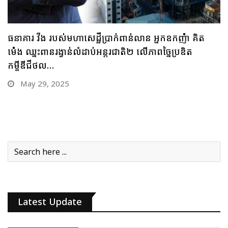
ធនាគារ ប្រៃសណីយ៍កម្ពុជា និងក្រុមហ៊ុន អាយជី អាណា
ចក្រថិក ចុះកិច្ចព្រមព្រៀងភាពជាដៃគូយុទ្ធសាស្ត្រផ្នែកបច្ចេកវិទ្យា
May 28, 2025
Latest Update