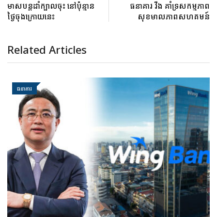
មាសបន្តដាំក្បាលចុះ នៅប៉ុន្មាន
ធនាគារ វីង គាំទ្រសកម្មភាព​
ថ្ងៃចុងក្រោយនេះ
សុខមាលភាពសហគមន៍
Related Articles
ធនាគារ