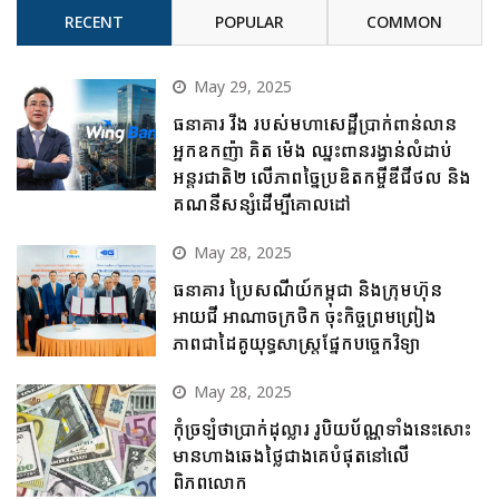
RECENT
POPULAR
COMMON
May 29, 2025
ធនាគារ វីង របស់មហាសេដ្ឋីប្រាក់ពាន់លាន
អ្នកឧកញ៉ា គិត ម៉េង ឈ្នះពានរង្វាន់លំដាប់
អន្តរជាតិ២ លើភាពច្នៃប្រឌិតកម្ចីឌីជីថល និង
គណនីសន្សំដើម្បីគោលដៅ
May 28, 2025
ធនាគារ ប្រៃសណីយ៍កម្ពុជា និងក្រុមហ៊ុន
អាយជី អាណាចក្រថិក ចុះកិច្ចព្រមព្រៀង
ភាពជាដៃគូយុទ្ធសាស្ត្រផ្នែកបច្ចេកវិទ្យា
May 28, 2025
កុំច្រឡំថាប្រាក់ដុល្លារ រូបិយប័ណ្ណទាំងនេះសោះ
មានហាងឆេងថ្លៃជាងគេបំផុតនៅលើ
ពិភពលោក