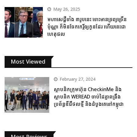
May 26, 2025
មហាសេដ្ឋីទាំង ៣រូបនេះ ទោះមានទ្រព្យច្រើន
ប៉ុណ្ណា ក៏មិនចែកកេរ្តិ៍ឲ្យកូនដែរ ហើយនេះជា
ហេតុផល
Most Viewed
February 27, 2024
ស្ថាបនិកក្រុមហ៊ុន CheckinMe និង
ស្ថាបនិក WEREAD ចាប់ដៃគ្នាពង្រឹង
ប្រព័ន្ធឌីជីថលថ្មី និងដំបូងគេនៅកម្ពុជា
Most Reviews