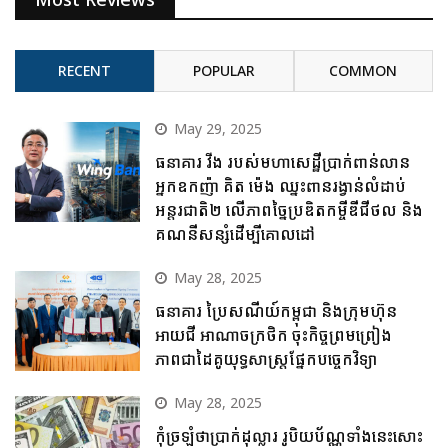
RECENT
POPULAR
COMMON
May 29, 2025
ធនាគារ វីង របស់មហាសេដ្ឋីប្រាក់ពាន់លាន
អ្នកឧកញ៉ា គិត ម៉េង ឈ្នះពានរង្វាន់លំដាប់
អន្តរជាតិ២ លើភាពច្នៃប្រឌិតកម្ចីឌីជីថល និង
គណនីសន្សំដើម្បីគោលដៅ
May 28, 2025
ធនាគារ ប្រៃសណីយ៍កម្ពុជា និងក្រុមហ៊ុន
អាយជី អាណាចក្រថិក ចុះកិច្ចព្រមព្រៀង
ភាពជាដៃគូយុទ្ធសាស្ត្រផ្នែកបច្ចេកវិទ្យា
May 28, 2025
កុំច្រឡំថាប្រាក់ដុល្លារ រូបិយប័ណ្ណទាំងនេះសោះ