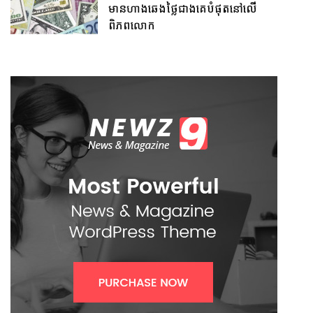
មានហាងឆេងថ្លៃជាងគេបំផុតនៅលើ
ពិភពលោក