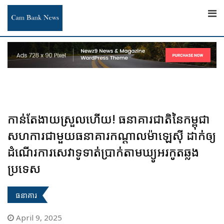
Skip
to
content
កាន់តែងាយស្រួលហើយ! ធនាគារជាតិនៃកម្ពុជា
សហការជាមួយធនាគារកណ្តាលម៉ាឡេស៊ី ដាក់ឲ្យ
ដំណើរការសេវាទូទាត់ប្រាក់តាមឃ្យូអរកូតឆ្លង
ប្រទេស
ធនាគារ
April 9, 2025