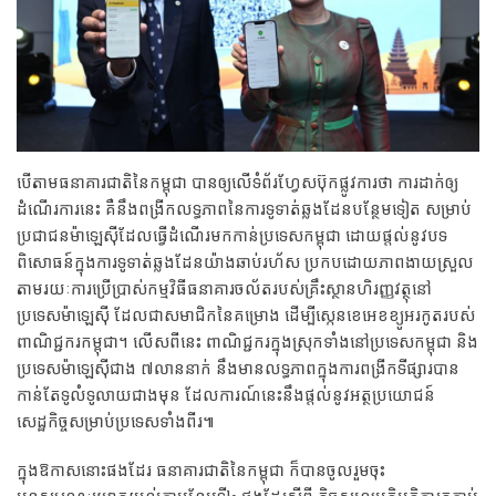
បើតាមធនាគារជាតិនៃកម្ពុជា បានឲ្យលើទំព័រហ្វែសប៊ុកផ្លូវការថា ការដាក់ឲ្យ
ដំណើរការនេះ គឺនឹងពង្រីកលទ្ធភាពនៃការទូទាត់ឆ្លងដែនបន្ថែមទៀត សម្រាប់
ប្រជាជនម៉ាឡេស៊ីដែលធ្វើដំណើរមកកាន់ប្រទេសកម្ពុជា ដោយផ្តល់នូវបទ
ពិសោធន៍ក្នុងការទូទាត់ឆ្លងដែនយ៉ាងឆាប់រហ័ស ប្រកបដោយភាពងាយស្រួល
តាមរយៈការប្រើប្រាស់កម្មវិធីធនាគារចល័តរបស់គ្រឹះស្ថានហិរញ្ញវត្ថុនៅ
ប្រទេសម៉ាឡេស៊ី ដែលជាសមាជិកនៃគម្រោង ដើម្បីស្កេនខេអេខខ្យូអរកូតរបស់
ពាណិជ្ជករកម្ពុជា។ លើសពីនេះ ពាណិជ្ជករក្នុងស្រុកទាំងនៅប្រទេសកម្ពុជា និង
ប្រទេសម៉ាឡេស៊ីជាង ៧លាននាក់ នឹងមានលទ្ធភាពក្នុងការពង្រីកទីផ្សារបាន
កាន់តែទូលំទូលាយជាងមុន ដែលការណ៍នេះនឹងផ្តល់នូវអត្ថប្រយោជន៍
សេដ្ឋកិច្ចសម្រាប់ប្រទេសទាំងពីរ៕
ក្នុងឱកាសនោះផងដែរ ធនាគារជាតិនៃកម្ពុជា ក៏បានចូលរួមចុះ