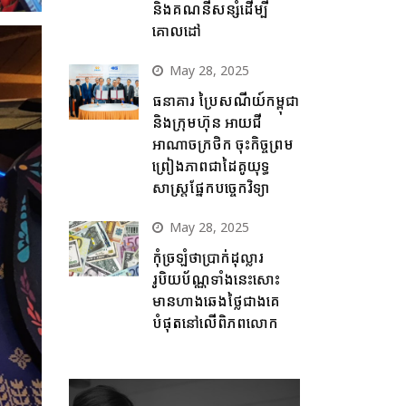
និងគណនីសន្សំដើម្បី
គោលដៅ
May 28, 2025
ធនាគារ ប្រៃសណីយ៍កម្ពុជា
និងក្រុមហ៊ុន អាយជី
អាណាចក្រថិក ចុះកិច្ចព្រម
ព្រៀងភាពជាដៃគូយុទ្ធ
សាស្ត្រផ្នែកបច្ចេកវិទ្យា
May 28, 2025
កុំច្រឡំថាប្រាក់ដុល្លារ
រូបិយប័ណ្ណទាំងនេះសោះ
មានហាងឆេងថ្លៃជាងគេ
បំផុតនៅលើពិភពលោក