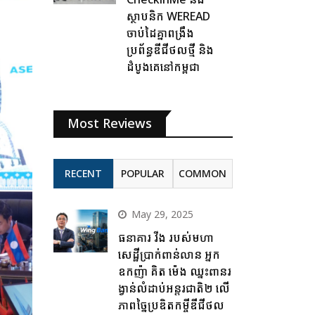
ស្ថាបនិក WEREAD
ចាប់ដៃគ្នាពង្រឹង
ប្រព័ន្ធឌីជីថលថ្មី និង
ដំបូងគេនៅកម្ពុជា
Most Reviews
RECENT
POPULAR
COMMON
May 29, 2025
ធនាគារ វីង របស់មហា
សេដ្ឋីប្រាក់ពាន់លាន អ្នក
ឧកញ៉ា គិត ម៉េង ឈ្នះពានរ
ង្វាន់លំដាប់អន្តរជាតិ២ លើ
ភាពច្នៃប្រឌិតកម្ចីឌីជីថល