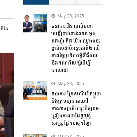
May 29, 2025
ធនាគារ វីង របស់មហា
ាតិនៃ
សេដ្ឋីប្រាក់ពាន់លាន អ្នក
ឧកញ៉ា គិត ម៉េង ឈ្នះពានរ
ង្វាន់លំដាប់អន្តរជាតិ២ លើ
ភាពច្នៃប្រឌិតកម្ចីឌីជីថល
និងគណនីសន្សំដើម្បី
គោលដៅ
May 28, 2025
ធនាគារ ប្រៃសណីយ៍កម្ពុជា
និងក្រុមហ៊ុន អាយជី
អាណាចក្រថិក ចុះកិច្ចព្រម
ព្រៀងភាពជាដៃគូយុទ្ធ
សាស្ត្រផ្នែកបច្ចេកវិទ្យា
May 28, 2025