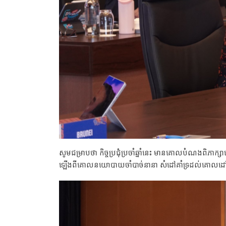
សូមជម្រាបថា កិច្ចប្រជុំប្រចាំឆ្នាំនេះ មានគោលបំណងពិភ
ឡើងពីគោលនយោបាយចាំបាច់នានា សំដៅគាំទ្រដល់គោលដៅ