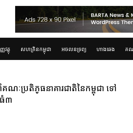
្ញវត្ថុ
សហគ្រិនកម្ពុជា
អចលនទ្រព្យ
ហាងឆេង
គណន
ាំគណៈប្រតិភូធនាគារជាតិនៃកម្ពុជា ទៅ
ំធំ៣