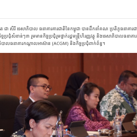
 ជា សិរី ទេសាភិបាល ធនាគារគារជាតិនៃកម្ពុជា បានដឹកនាំគណៈប្រតិភូធនាគារជ
្ចប្រជុំសំខាន់ៗ៣ រួមមានកិច្ចប្រជុំរួមថ្នាក់រដ្ឋមន្ត្រីហិរញ្ញវត្ថុ និងទេសាភិបាលធនាគារ
ិបាលធនាគារកណ្តាលអាស៊ាន (ACGM) និងកិច្ចប្រជុំពាក់ព័ន្ធ។