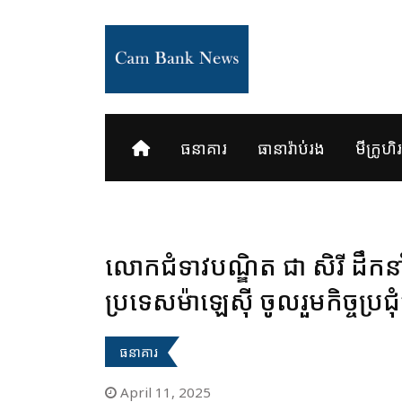
Skip
to
content
ធនាគារ
ធានារ៉ាប់រង
មីក្រូហិរញ
លោកជំទាវបណ្ឌិត ជា សិរី ដឹកន
ប្រទេសម៉ាឡេស៊ី ចូលរួមកិច្ចប្រជុ
ធនាគារ
April 11, 2025