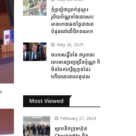
កុំច្រឡំថាប្រាក់ដុល្លារ
រូបិយប័ណ្ណទាំងនេះសោះ
មានហាងឆេងថ្លៃជាងគេ
បំផុតនៅលើពិភពលោក
May 26, 2025
មហាសេដ្ឋីទាំង ៣រូបនេះ
ទោះមានទ្រព្យច្រើនប៉ុណ្ណា ក៏
មិនចែកកេរ្តិ៍ឲ្យកូនដែរ
ហើយនេះជាហេតុផល
ើក
Most Viewed
February 27, 2024
ស្ថាបនិកក្រុមហ៊ុន
CheckinMe និង