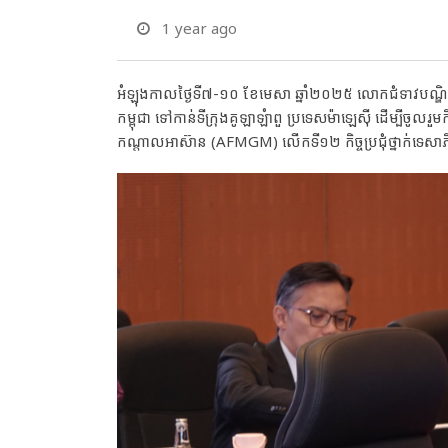
1 year ago
អំឡុងកាលថ្ងៃទី៧-១០ ខែមេសា ឆ្នាំ២០២៥ លោកជំទាវបណ្ឌិត
កម្ពុជា ទៅកាន់ទីក្រុងគូឡាឡំាពួ ប្រទេសម៉ាឡេស៊ី ដើម្បីចូលរួមកិច
កណ្តាលអាស៊ាន (AFMGM) លើកទី១២ កិច្ចប្រជុំថ្នាក់ទេសាភ