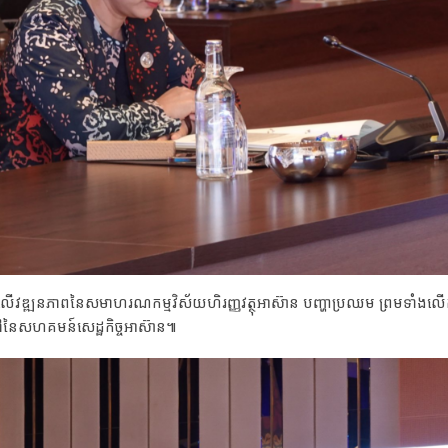
ាក្សាលើវឌ្ឍនភាពនៃសមាហរណកម្មវិស័យហិរញ្ញវត្ថុអាស៊ាន បញ្ហាប្រឈម ព្រមទាំងល
នៃសហគមន៍សេដ្ឋកិច្ចអាស៊ាន៕