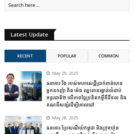
Latest Update
RECENT
POPULAR
COMMON
May 29, 2025
ធនាគារ វីង របស់មហាសេដ្ឋីប្រាក់ពាន់លាន
អ្នកឧកញ៉ា គិត ម៉េង ឈ្នះពានរង្វាន់លំដាប់
អន្តរជាតិ២ លើភាពច្នៃប្រឌិតកម្ចីឌីជីថល និង
គណនីសន្សំដើម្បីគោលដៅ
May 28, 2025
ធនាគារ ប្រៃសណីយ៍កម្ពុជា និងក្រុមហ៊ុន