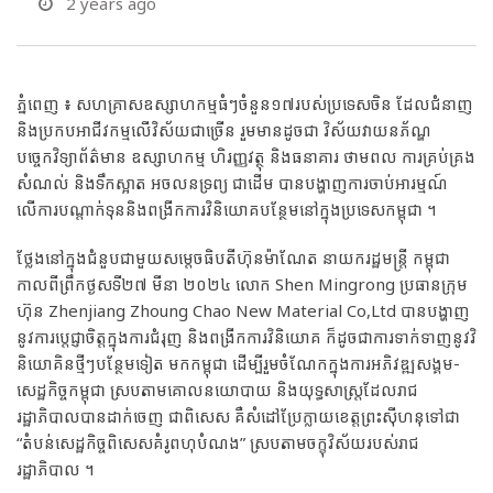
2 years ago
ភ្នំពេញ ៖ សហគ្រាស​ឧស្សាហកម្មធំៗ​ចំនួន​១៧​របស់​ប្រទេស​ចិន​ ដែលជំនាញ​
និង​ប្រកប​អាជីវកម្មលើ​វិស័យ​ជាច្រើន រួមមាន​ដូចជា វិស័យ​វាយ​នភ័ណ្ឌ​
បច្ចេកវិទ្យា​ព័ត៌មាន ឧស្សា​ហ​កម្ម ហិរញ្ញវត្ថុ និងធនាគារ ថាមពល ការ​គ្រប់​គ្រង​
សំណល់ និងទឹកស្អាត អចលនទ្រព្យ​ ជាដើម បានបង្ហាញការ​ចាប់អារម្មណ៍​
លើការ​បណ្ដាក់ទុន​និងពង្រីក​ការ​វិនិយោគ​បន្ថែម​នៅ​ក្នុង​ប្រទេស​កម្ពុជា ។
ថ្លែង​នៅក្នុង​ជំនួប​ជាមួយ​សម្ដេចធិបតីហ៊ុន​ម៉ាណែត នាយករដ្ឋមន្ត្រី កម្ពុជា​
កាលពីព្រឹកថ្ងសទី​២៧ មីនា ២០២៤ លោក Shen Mingrong ប្រធាន​ក្រុម
ហ៊ុន​ Zhenjiang Zhoung Chao New Material Co,Ltd បាន​បង្ហាញ​
នូវការប្ដេជ្ញាចិត្តក្នុងការជំរុញ និងពង្រីកការវិនិយោគ ក៏ដូចជាការទា​ក់ទា​ញនូ​វវិ​
និយោ​គិ​ន​ថ្មី​ៗ​ប​​ន្ថែ​ម​ទៀត មកកម្ពុជា ដើម្បី​រួម​ចំ​ណែក​ក្នុង​ការ​អភិវឌ្ឍសង្គម-
សេដ្ឋកិច្ចកម្ពុជា ស្របតាមគោលនយោបាយ និងយុ​ទ្ធសាស្ត្រ​​ដែ​ល​រា​ជ
រដ្ឋាភិបាលបានដាក់ចេញ ជាពិសេស គឺសំដៅប្រែក្លាយខេត្តព្រះស៊ីហនុទៅជា
“តំបន់សេដ្ឋកិច្ច​ពិ​សេស​​គំរូពហុបំណង” ស្របតាមចក្ខុវិស័យរបស់រាជ
រដ្ឋាភិបាល ។