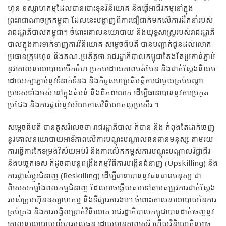
ហ៊ុន ឧស្សាហក​ម្ម​ដែ​ល​បាន​បោះ​​ទុន​វិ​និយោគ និងធ្វើអាជីវកម្មនៅក្នុង
ព្រះរាជាណាចក្រកម្ពុជា ដែល​នេះ​​​ប​ង្ហា​ញពី​កា​រ​ជឿជា​ក់​ម​ក​លើ​កា​រ​ដឹ​កនាំរបស់
រាជរដ្ឋាភិបាលកម្ពុជា។ ចំពោះគោលនយោបាយ និ​ង​យុទ្ធ​សា​ស្ត្រ​រ​ប​ស់​រា​ជ​រ​ដ្ឋា​ភិ​
បាល​ក្នុ​ង​កា​រទា​ក់​ទា​ញការវិនិយោគ សម្ដេចធិបតី បាន​បញ្ជាក់​​ជូនដល់លោក
ប្រធានក្រុមហ៊ុន និងគណៈប្រតិភូថា រា​ជ​រ​ដ្ឋា​ភិបា​ល​ក​ម្ពុ​ជាតែងតែប្រកាន់ភ្ជាប់
នូវគោលនយោបាយបើកចំហ ប្រកបដោយភាពបត់បែន និង​ជាក់ស្តែងនិយម
ដោយ​​រក្សាភ្ជាប់នូវទំនាក់ទំនង និងកិច្ចសហប្រតិបត្តិការជាមួយគ្រប់បណ្ដា
ប្រទេសទាំងអស់ នៅក្នុងតំបន់ និងពិភ​ព​លោ​​ក ដើម្បីធានាបាននូវការប្រកួត
ប្រជែង និងការ​ផ្ដល់​នូវ​បរិ​យា​កា​ស​វិនិយោគល្អប្រសើរ ។
សម្តេចធិបតី បានគូសរំលេចថា រាជរដ្ឋាភិបាល ក៏បាន និង កំពុងតែ​ដា​ក់​ចេញ​
នូ​​វ​គោ​ល​ន​យោ​បាយ​​អាទិ​ភា​ព​លើការបណ្ដុះបណ្ដាលធនធានមនុស្ស តាម​រយៈ​
ការ​ធ្វើ​ការកែ​ទម្រ​ង់​វិស័យ​អប់រំ ​និ​ងកា​រ​លើក​ក​ម្ព​ស់កា​រប​ណ្តុះបណ្តា​ល​វិជ្ជាជីវៈ
និងបច្ចេកទេស ក៏ដូចជាបន្តពង្រឹងកម្មវិធីការបង្កើនជំនាញ (Upskilling) និង
ការ​ផ្លាស់​ប្តូ​រ​ជំ​នា​ញ (Reskilling) ដើម្បី​ធានា​បាន​នូវ​ធន​ធានមនុស្ស ជា
ពិសេសកម្លាំងពលកម្មជំនាញ ដែល​អា​ច​ឆ្លើ​យ​ត​ប​ទៅតាមតម្រូវការជាក់ស្តែង
របស់ក្រុមហ៊ុនឧស្សាហកម្ម និងទីផ្សារការងារ។ ចំពោះ​គោ​ល​នយោ​បា​យ​នៃ​ការ​
គ្រ​ប់គ្រង ​និងការបង្វិលប្រាក់វិនិយោគ រា​ជ​រ​ដ្ឋា​ភិបា​ល​ក​ម្ពុ​ជា​បា​ន​ដា​ក់​ចេ​ញ​នូ​វ​
គោ​ល​នយោ​បា​យ​លំ​ហូ​រ​មូល​ធន ដោយមានភាពសេរី ហើយ​វិ​និ​យោគិន​អាច