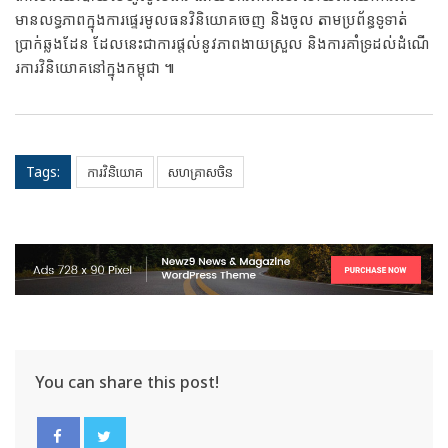
មាន​លទ្ធភាព​ក្នុងការ​ផ្ទេរមូល​ធន​វិនិយោគចេញ និងចូល តាម​ប្រព័ន្ធទូទាត់
ប្រាក់ឆ្លងដែន ដែលនេះជាការផ្ដល់នូវភាពងាយស្រួល និងការ​គាំទ្រ​ដ​ល់ដំ​ណើ​
រ​កា​រ​វិ​និយោ​គ​នៅ​ក្នុងកម្ពុជា ៕
Tags:
ការ​វិនិយោគ
សហគ្រាស​ចិន​
You can share this post!