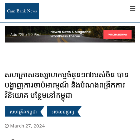
Skip
to
content
សហគ្រាស​ឧស្សាហកម្ម​​ចំនួន១៧​របស់ចិន បាន
បង្ហាញការ​ចាប់អារម្មណ៍ និងបំណង​ពង្រីកការ​
វិនិយោគ បន្ថែម​នៅកម្ពុជា​
សហគ្រិនកម្ពុជា
អចលនទ្រព្យ
March 27, 2024