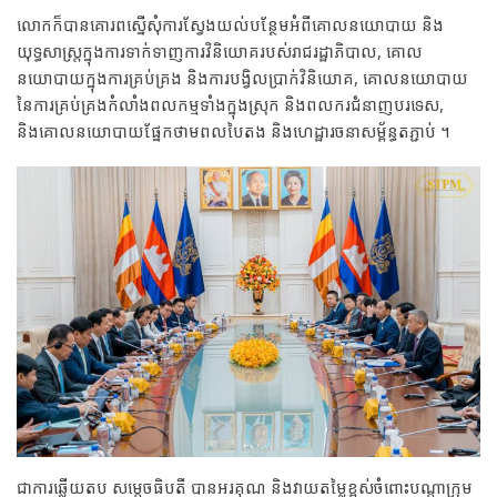
លោកក៏បានគោរពស្នើសុំការស្វែងយល់បន្ថែមអំពីគោលនយោបាយ និង
យុទ្ធសា​ស្ត្រ​ក្នុង​កា​រ​ទា​ក់​ទា​ញ​កា​រ​វិ​និ​យោ​គ​រប​ស់​រាជរដ្ឋាភិបាល, គោល
នយោបាយក្នុងការគ្រប់គ្រង និង​ការ​បង្វិលប្រាក់វិនិយោគ, គោលនយោ​បាយ​
នៃ​ការគ្រប់គ្រងកំលាំងពលកម្មទាំងក្នុងស្រុក និងពលករជំនាញបរទេស,
និងគោ​ល​ន​យោ​បាយ​ផ្នែ​ក​ថា​មព​លបៃតង និង​ហេ​ដ្ឋា​រ​ច​នា​សម្ព័ន្ធ​តភ្ជាប់ ។
ជាការឆ្លើយតប សម្តេចធិបតី បានអរគុណ និងវាយតម្លៃខ្ពស់ចំពោះបណ្តាក្រុម