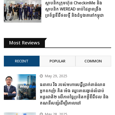
ស្ថាបនិកក្រុមហ៊ុន CheckinMe និង
ស្ថាបនិក WEREAD ចាប់ដៃគ្នាពង្រឹង
ប្រព័ន្ធឌីជីថលថ្មី និងដំបូងគេនៅកម្ពុជា
Most Reviews
RECENT
POPULAR
COMMON
May 29, 2025
ធនាគារ វីង របស់មហាសេដ្ឋីប្រាក់ពាន់លាន
អ្នកឧកញ៉ា គិត ម៉េង ឈ្នះពានរង្វាន់លំដាប់
អន្តរជាតិ២ លើភាពច្នៃប្រឌិតកម្ចីឌីជីថល និង
គណនីសន្សំដើម្បីគោលដៅ
May 28, 2025