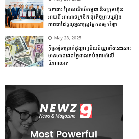
ធនាគារ ប្រៃសណីយ៍កម្ពុជា និងក្រុមហ៊ុន
អាយជី អាណាចក្រថិក ចុះកិច្ចព្រមព្រៀង
ភាពជាដៃគូយុទ្ធសាស្ត្រផ្នែកបច្ចេកវិទ្យា
May 28, 2025
កុំច្រឡំថាប្រាក់ដុល្លារ រូបិយប័ណ្ណទាំងនេះសោះ
មានហាងឆេងថ្លៃជាងគេបំផុតនៅលើ
ពិភពលោក