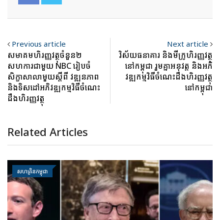
Previous article
Next article
​សមាគម​ហិរញ្ញវត្ថុ​ចំនួន​២
វិស័យធនាគារ និងមីក្រូហិរញ្ញវត្ថុ
សហការ​ជាមួយ​ NBC រៀបចំ​
នៅកម្ពុជា រួមគ្នាអនុវត្ត និង​អ​ភិ​
សិក្ខាសាលា​មួយ​ស្ដីពី វឌ្ឍនភាព​
វឌ្ឍ​កម្ម​វិធី​ចំណេះដឹងហិរញ្ញវត្ថុ
និងទិសដៅ​អភិវឌ្ឍ​កម្មវិធី​ចំណេះ
នៅកម្ពុជា
ដឹង​ហិរញ្ញវត្ថុ
Related Articles
សហគ្រិនកម្ពុជា