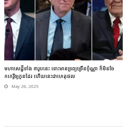
ជឿទេ? ចាយពេលតែមួយថ្ងៃ មនុស្សតែ ១០នាក់ប៉ុណ្ណោះ អាច
រកលុយបានលើស ១ពាន់លានដុល្លារ
May 22, 2025