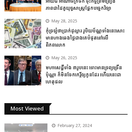
អាយជី អាណាចក្រថិក ចុះកិច្ចព្រមព្រៀង
ភាពជាដៃគូយុទ្ធសាស្ត្រផ្នែកបច្ចេកវិទ្យា
May 28, 2025
កុំច្រឡំថាប្រាក់ដុល្លារ រូបិយប័ណ្ណទាំងនេះសោះ
មានហាងឆេងថ្លៃជាងគេបំផុតនៅលើ
ពិភពលោក
May 26, 2025
មហាសេដ្ឋីទាំង ៣រូបនេះ ទោះមានទ្រព្យច្រើន
ប៉ុណ្ណា ក៏មិនចែកកេរ្តិ៍ឲ្យកូនដែរ ហើយនេះជា
ហេតុផល
Most Viewed
February 27, 2024