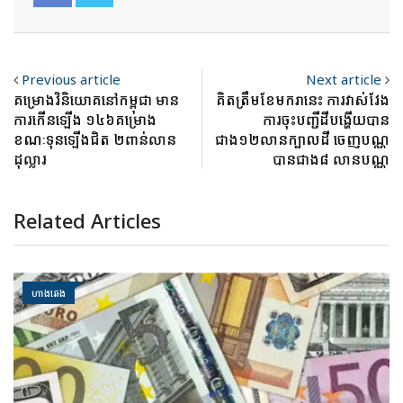
Previous article
Next article
គម្រោងវិនិយោគនៅកម្ពុជា មាន
គិតត្រឹមខែមករានេះ ការវាស់វែង
ការកើនឡើង ១៤៦គម្រោង
ការចុះបញ្ជីដីបង្ហើយបាន
ខណៈទុនឡើងជិត ២ពាន់លាន
ជាង១២លានក្បាលដី ចេញបណ្ណ
ដុល្លារ
បានជាង៨ លានបណ្ណ
Related Articles
ហាងឆេង