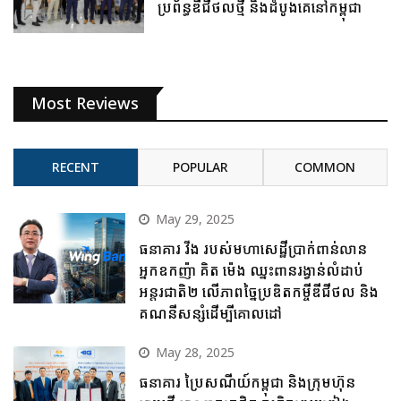
ប្រព័ន្ធឌីជីថលថ្មី និងដំបូងគេនៅកម្ពុជា
Most Reviews
RECENT
POPULAR
COMMON
May 29, 2025
ធនាគារ វីង របស់មហាសេដ្ឋីប្រាក់ពាន់លាន
អ្នកឧកញ៉ា គិត ម៉េង ឈ្នះពានរង្វាន់លំដាប់
អន្តរជាតិ២ លើភាពច្នៃប្រឌិតកម្ចីឌីជីថល និង
គណនីសន្សំដើម្បីគោលដៅ
May 28, 2025
ធនាគារ ប្រៃសណីយ៍កម្ពុជា និងក្រុមហ៊ុន