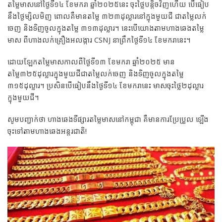
តម្លៃមាសនៅថ្ងៃទី១៤ ខែមករា ឆ្នាំ២០២៥នេះ ចុះថ្លៃបន្ដិចវិញហើយ បើធៀប
នឹងថ្ងៃម្សិលមិញ ពោលគឺមានតម្លៃ ៣២៣ដុល្លារនៅក្នុងមួយជី ជាតម្លៃលក់
ចេញ និងទិញចូលក្នុងតម្លៃ ៣១៣ដុល្លារ។ នេះបើយោងតាមហាងឆេងតម្លៃ
មាស ពីហាងលក់គ្រឿងអលង្ការ CSNJ នាព្រឹកថ្ងៃទី១៤ ខែមករានេះ។
ដោយឡែកតម្លៃមាសកាលពីថ្ងៃទី១៣ ខែមករា ឆ្នាំ២០២៥ មាន
តម្លៃ៣២៥ដុល្លារក្នុងមួយជីជាតម្លៃលក់ចេញ និងទិញចូលក្នុងតម្លៃ
៣១៥ដុល្លារ។ ប្រសិនបើធៀបនឹងថ្ងៃទី១៤ ខែមករានេះ មាសចុះថ្លៃ២ដុល្លារ
ក្នុងមួយជី។
សូមបញ្ជាក់ថា ហាងឆេងទីផ្សារតម្លៃមាសនៅកម្ពុជា គឺមានការប្រែប្រួល ឡើង
ចុះទៅតាមហាងឆេងអន្តរជាតិ!