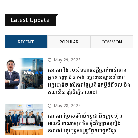
Latest Update
RECENT
POPULAR
COMMON
May 29, 2025
ធនាគារ វីង របស់មហាសេដ្ឋីប្រាក់ពាន់លាន
អ្នកឧកញ៉ា គិត ម៉េង ឈ្នះពានរង្វាន់លំដាប់
អន្តរជាតិ២ លើភាពច្នៃប្រឌិតកម្ចីឌីជីថល និង
គណនីសន្សំដើម្បីគោលដៅ
May 28, 2025
ធនាគារ ប្រៃសណីយ៍កម្ពុជា និងក្រុមហ៊ុន
អាយជី អាណាចក្រថិក ចុះកិច្ចព្រមព្រៀង
ភាពជាដៃគូយុទ្ធសាស្ត្រផ្នែកបច្ចេកវិទ្យា