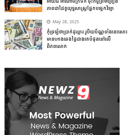
អាយជី អាណាចក្រថិក ចុះកិច្ចព្រមព្រៀង
ភាពជាដៃគូយុទ្ធសាស្ត្រផ្នែកបច្ចេកវិទ្យា
May 28, 2025
កុំច្រឡំថាប្រាក់ដុល្លារ រូបិយប័ណ្ណទាំងនេះសោះ
មានហាងឆេងថ្លៃជាងគេបំផុតនៅលើ
ពិភពលោក