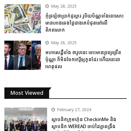
May 28, 2025
កុំច្រឡំថាប្រាក់ដុល្លារ រូបិយប័ណ្ណទាំងនេះសោះ
មានហាងឆេងថ្លៃជាងគេបំផុតនៅលើ
ពិភពលោក
May 26, 2025
មហាសេដ្ឋីទាំង ៣រូបនេះ ទោះមានទ្រព្យច្រើន
ប៉ុណ្ណា ក៏មិនចែកកេរ្តិ៍ឲ្យកូនដែរ ហើយនេះជា
ហេតុផល
Most Viewed
February 27, 2024
ស្ថាបនិកក្រុមហ៊ុន CheckinMe និង
ស្ថាបនិក WEREAD ចាប់ដៃគ្នាពង្រឹង