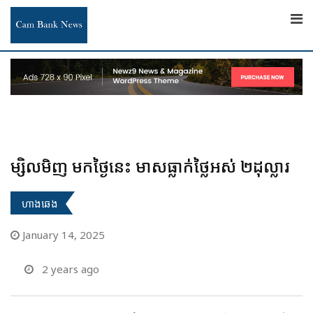
Skip
to
content
ម្សិលមិញ មកថ្ងៃនេះ មាសធ្លាក់ថ្លៃអស់ ២ដុល្លារ
ហាងឆេង
January 14, 2025
2 years ago