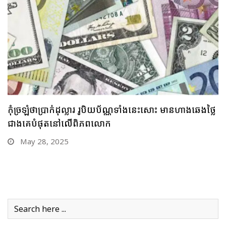
គួរប្រុងប្រយ័ត្ន ប្រយ័ត្នមាសឡើងថ្លៃខ្លាំង រកលុយទិញមិនបាន
បើមាសឡើងថ្លៃឥតឈប់ឈរអញ្ចឹងនោះ
May 26, 2025