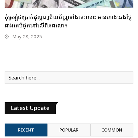
គួរប្រុងប្រយ័ត្ន ប្រយ័ត្នមាសឡើងថ្លៃខ្លាំង រកលុយទិញមិនបាន
បើមាសឡើងថ្លៃឥតឈប់ឈរអញ្ចឹងនោះ
May 26, 2025
Latest Update
RECENT
POPULAR
COMMON