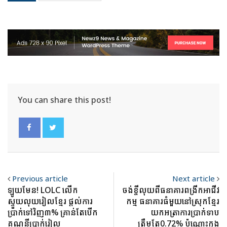
You can share this post!
Previous article
Next article
ឡូយមែន! LOLC លើក
ចង់ខ្ចីលុយពីធនាគារពង្រីកអាជីវ
ស្ទួយលុយរៀលខ្មែរ ផ្តល់ការ
កម្ម ធនាគារធំមួយនៅស្រុកខ្មែរ
ប្រាក់ទៅវិញ៣% គ្រាន់តែបើក
យកអត្រាការប្រាក់ទាប
គណនីប្រាក់រៀល
ត្រឹមតែ0.72% ប៉ុណ្ណោះក្នុង