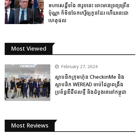
មហាសេដ្ឋីទាំង ៣រូបនេះ ទោះមានទ្រព្យច្រើន
ប៉ុណ្ណា ក៏មិនចែកកេរ្តិ៍ឲ្យកូនដែរ ហើយនេះជា
ហេតុផល
Most Viewed
February 27, 2024
ស្ថាបនិកក្រុមហ៊ុន CheckinMe និង
ស្ថាបនិក WEREAD ចាប់ដៃគ្នាពង្រឹង
ប្រព័ន្ធឌីជីថលថ្មី និងដំបូងគេនៅកម្ពុជា
Most Reviews