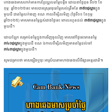
ហាងឆេងមាសហាក់មានការប្រែប្រួលតម្លៃបន្តិច ដោយនាថ្ងៃពុធ ទី១២ ខែ
កុម្ភៈ ឆ្នាំ២០២៥នេះ មាសបានស្រុតចុះតម្លៃសល់ត្រឹមតែ
៣៥០ដុល្លារ
ក្នុង
មួយជី ជាតម្លៃលក់ចេញ ខណៈកាលពីម្សិលមិញ (ថ្ងៃទី១១ ខែកុម្ភៈ
ឆ្នាំ២០២៥) មាសមានតម្លៃខ្ពស់ជាងថ្ងៃនេះ ពោលរហូតដល់
៣៥៣ដុល្លារ
ក្នុង
មួយជី។
ដោយឡែក សម្រាប់តម្លៃក្នុងការទិញចូលវិញ មាសនៅថ្ងៃនេះមានតម្លៃ
៣៤០ដុល្លារ
ក្នុងមួយជី ខណៈឯកាលពីម្សិលមិញមានតម្លៃដល់ទៅ
៣៤៣ដុល្លារ
ក្នុងមួយជី។
សូមជម្រាបថា មាសឡើងឬចុះ អាស្រ័យតាមហាងឆេងលើទីផ្សារអន្តរជាតិ៕