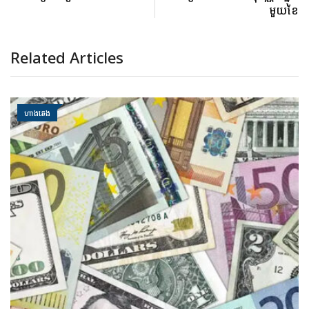
មួយខែ
Related Articles
ហាងឆេង