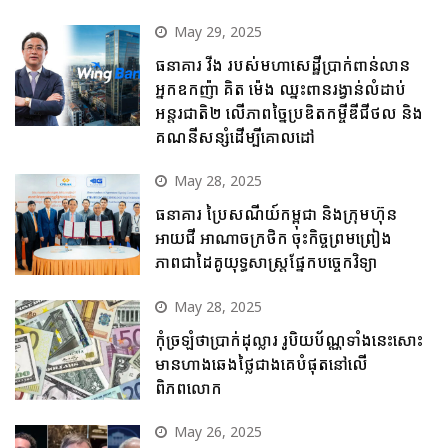
May 29, 2025
ធនាគារ វីង របស់មហាសេដ្ឋីប្រាក់ពាន់លាន
អ្នកឧកញ៉ា គិត ម៉េង ឈ្នះពានរង្វាន់លំដាប់
អន្តរជាតិ២ លើភាពច្នៃប្រឌិតកម្ចីឌីជីថល និង
គណនីសន្សំដើម្បីគោលដៅ
May 28, 2025
ធនាគារ ប្រៃសណីយ៍កម្ពុជា និងក្រុមហ៊ុន
អាយជី អាណាចក្រថិក ចុះកិច្ចព្រមព្រៀង
ភាពជាដៃគូយុទ្ធសាស្ត្រផ្នែកបច្ចេកវិទ្យា
May 28, 2025
កុំច្រឡំថាប្រាក់ដុល្លារ រូបិយប័ណ្ណទាំងនេះសោះ
មានហាងឆេងថ្លៃជាងគេបំផុតនៅលើ
ពិភពលោក
May 26, 2025