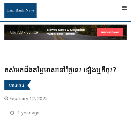
Skip
to
content
តស់មកដឹងតម្លៃមាសនៅថ្ងៃនេះ ឡើងឬក៏ចុះ?
ហាងឆេង
February 12, 2025
1 year ago