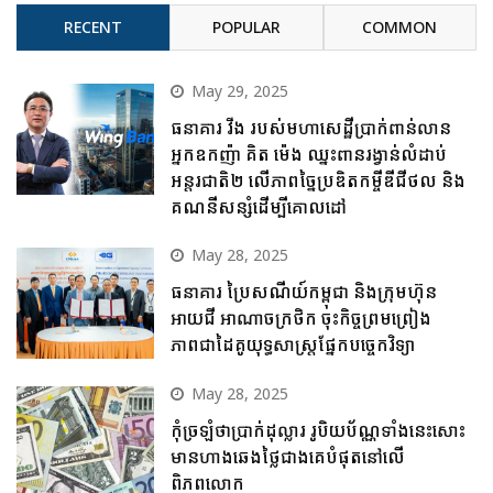
RECENT
POPULAR
COMMON
May 29, 2025
ធនាគារ វីង របស់មហាសេដ្ឋីប្រាក់ពាន់លាន
អ្នកឧកញ៉ា គិត ម៉េង ឈ្នះពានរង្វាន់លំដាប់
អន្តរជាតិ២ លើភាពច្នៃប្រឌិតកម្ចីឌីជីថល និង
គណនីសន្សំដើម្បីគោលដៅ
May 28, 2025
ធនាគារ ប្រៃសណីយ៍កម្ពុជា និងក្រុមហ៊ុន
អាយជី អាណាចក្រថិក ចុះកិច្ចព្រមព្រៀង
ភាពជាដៃគូយុទ្ធសាស្ត្រផ្នែកបច្ចេកវិទ្យា
May 28, 2025
កុំច្រឡំថាប្រាក់ដុល្លារ រូបិយប័ណ្ណទាំងនេះសោះ
មានហាងឆេងថ្លៃជាងគេបំផុតនៅលើ
ពិភពលោក