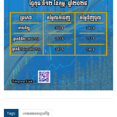
Tags:
ហាងឆេងមាសប្រចាំថ្ងៃ