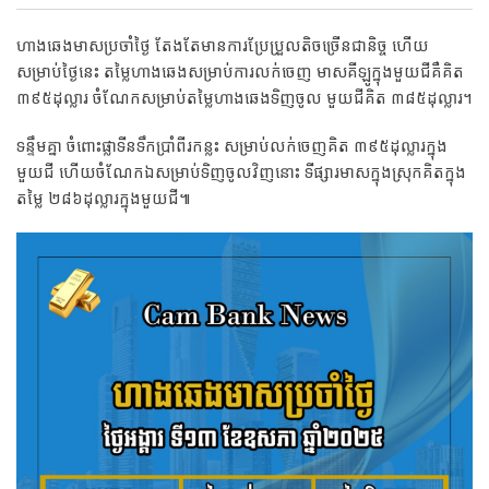
ហាងឆេងមាសប្រចាំថ្ងៃ តែងតែមានការប្រែប្រួលតិចច្រើនជានិច្ច ហើយ
សម្រាប់ថ្ងៃនេះ តម្លៃហាងឆេងសម្រាប់ការលក់ចេញ មាសគីឡូក្នុងមួយជីគឺគិត
៣៩៥ដុល្លារ ចំណែកសម្រាប់តម្លៃហាងឆេងទិញចូល មួយជីគិត ៣៨៥ដុល្លារ។
ទន្ទឹមគ្នា ចំពោះផ្លាទីនទឹកប្រាំពីរកន្លះ សម្រាប់លក់ចេញគិត ៣៩៥ដុល្លារក្នុង
មួយជី ហើយចំណែកឯសម្រាប់ទិញចូលវិញនោះ ទីផ្សារមាសក្នុងស្រុកគិតក្នុង
តម្លៃ ២៨៦ដុល្លារក្នុងមួយជី៕