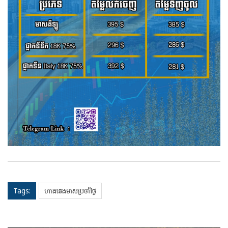
Tags:
ហាងឆេងមាសប្រចាំថ្ងៃ