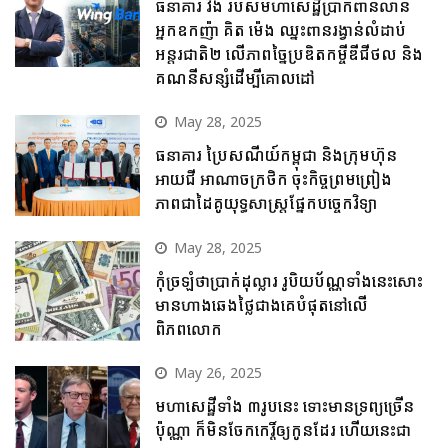
ធនាគារ វីង របស់មហាសេដ្ឋីប្រាក់ពាន់លាន
អ្នកឧកញ៉ា គិត ម៉េង ឈ្នះពានរង្វាន់លំដាប់
អន្តរជាតិ២ លើភាពច្នៃប្រឌិតកម្ចីឌីជីថល និង
គណនីសន្សំដើម្បីគោលដៅ
May 28, 2025
ធនាគារ ប្រៃសណីយ៍កម្ពុជា និងក្រុមហ៊ុន
អាយជី អាណាចក្រថិក ចុះកិច្ចព្រមព្រៀង
ភាពជាដៃគូយុទ្ធសាស្ត្រផ្នែកបច្ចេកវិទ្យា
May 28, 2025
កុំច្រឡំថាប្រាក់ដុល្លារ រូបិយប័ណ្ណទាំងនេះសោះ
មានហាងឆេងថ្លៃជាងគេបំផុតនៅលើ
ពិភពលោក
May 26, 2025
មហាសេដ្ឋីទាំង ៣រូបនេះ ទោះមានទ្រព្យច្រើន
ប៉ុណ្ណា ក៏មិនចែកកេរ្តិ៍ឲ្យកូនដែរ ហើយនេះជា