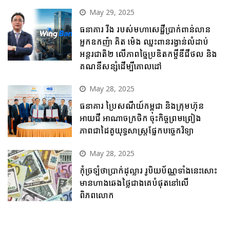
May 29, 2025
ធនាគារ វីង របស់មហាសេដ្ឋីប្រាក់ពាន់លាន
អ្នកឧកញ៉ា គិត ម៉េង ឈ្នះពានរង្វាន់លំដាប់
អន្តរជាតិ២ លើភាពច្នៃប្រឌិតកម្ចីឌីជីថល និង
គណនីសន្សំដើម្បីគោលដៅ
May 28, 2025
ធនាគារ ប្រៃសណីយ៍កម្ពុជា និងក្រុមហ៊ុន
អាយជី អាណាចក្រថិក ចុះកិច្ចព្រមព្រៀង
ភាពជាដៃគូយុទ្ធសាស្ត្រផ្នែកបច្ចេកវិទ្យា
May 28, 2025
កុំច្រឡំថាប្រាក់ដុល្លារ រូបិយប័ណ្ណទាំងនេះសោះ
មានហាងឆេងថ្លៃជាងគេបំផុតនៅលើ
ពិភពលោក