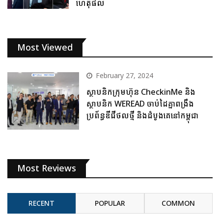
ហេតុផល
Most Viewed
February 27, 2024
ស្ថាបនិកក្រុមហ៊ុន CheckinMe និង
ស្ថាបនិក WEREAD ចាប់ដៃគ្នាពង្រឹង
ប្រព័ន្ធឌីជីថលថ្មី និងដំបូងគេនៅកម្ពុជា
Most Reviews
RECENT
POPULAR
COMMON