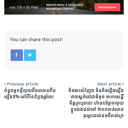
You can share this post!
Previous article
Next article
ចំនួនអ្នកខ្ចីលុយពីធនាគារកើន
មិនចេះសំញែង មិនគិតរឿងឡើង
ឡើង៥% នៅបីខែដំបូងឆ្នាំនេះ
ឋានសួគ៌នៅជាតិមុខ មហាសេដ្ឋី
ចិត្តព្រះរូបនេះ ហ៊ានបរិច្ចាគលុយ
ខ្លួនឯងដល់ទៅ ២០០ពាន់លាន
ដុល្លារដល់ជនទីទាល់ក្រ