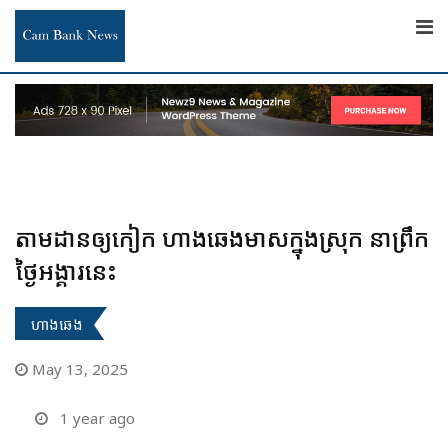
Skip
to
content
តាមដានឲ្យកៀក ហាងឆេងមាសក្នុងស្រុក នាព្រឹក
ថ្ងៃអង្គារនេះ
ហាងឆេង
May 13, 2025
1 year ago