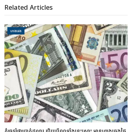
Related Articles
ហាងឆេង
គួរប្រុងប្រយ័ត្ន ប្រយ័ត្នមាសឡើងថ្លៃខ្លាំង រកលុយទិញមិនបាន