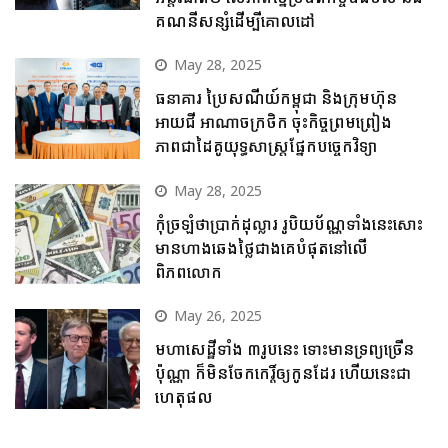
គណនីសន្សំដើម្បីគោលដៅ
May 28, 2025
ធនាគារ ប្រៃសណីយ៍កម្ពុជា និងក្រុមហ៊ុន
អាយជី អាណាចក្រថិក ចុះកិច្ចព្រមព្រៀង
ភាពជាដៃគូយុទ្ធសាស្ត្រផ្នែកបច្ចេកវិទ្យា
May 28, 2025
កុំច្រឡំថាប្រាក់ដុល្លារ រូបិយប័ណ្ណទាំងនេះសោះ
មានហាងឆេងថ្លៃជាងគេបំផុតនៅលើ
ពិភពលោក
May 26, 2025
មហាសេដ្ឋីទាំង ៣រូបនេះ ទោះមានទ្រព្យច្រើន
ប៉ុណ្ណា ក៏មិនចែកកេរ្តិ៍ឲ្យកូនដែរ ហើយនេះជា
ហេតុផល