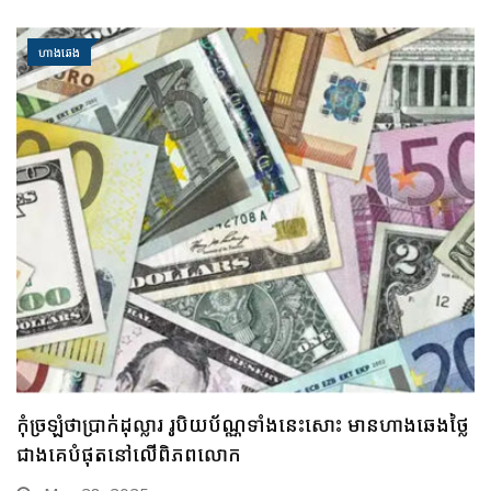
ហាងឆេង
គួរប្រុងប្រយ័ត្ន ប្រយ័ត្នមាសឡើងថ្លៃខ្លាំង រកលុយទិញមិនបាន
បើមាសឡើងថ្លៃឥតឈប់ឈរអញ្ចឹងនោះ