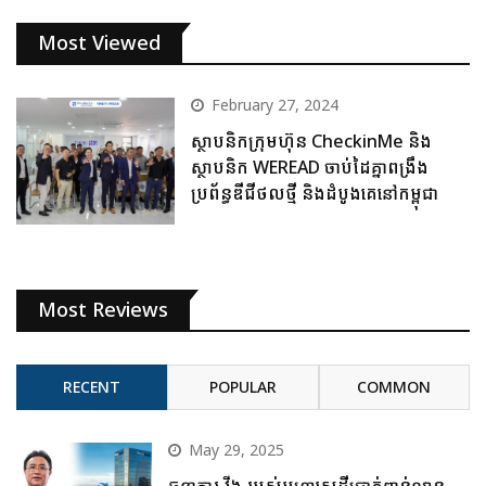
Most Viewed
February 27, 2024
ស្ថាបនិកក្រុមហ៊ុន CheckinMe និង
ស្ថាបនិក WEREAD ចាប់ដៃគ្នាពង្រឹង
ប្រព័ន្ធឌីជីថលថ្មី និងដំបូងគេនៅកម្ពុជា
Most Reviews
RECENT
POPULAR
COMMON
May 29, 2025