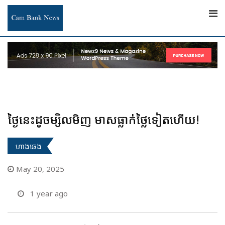
Skip
to
content
ថ្ងៃនេះដូចម្សិលមិញ មាសធ្លាក់ថ្លៃទៀតហើយ!
ហាងឆេង
May 20, 2025
1 year ago