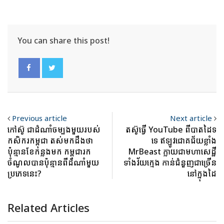
You can share this post!
Previous article
Next article
កៅស៊ូ ជាដំណាំចម្បងមួយរបស់
តស៊ូធ្វើ YouTube ពីបាតដៃទ
កសិករកម្ពុជា តស់មកដឹងថា
ទេ ឥឡូវជោគជ័យខ្លាំង
ប៉ុន្មានខែកន្លងមក កម្ពុជារក
MrBeast ក្លាយជាមហាសេដ្ឋី
ចំណូលបានប៉ុន្មានពីដំណាំមួយ
ទាំងវ័យក្មេង កាន់ជំនួញជាច្រើន
ប្រភេទនេះ?
នៅក្នុងដៃ
Related Articles