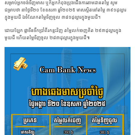
សម្រាប់អ្នកចង់ទិញមាស ឬក៏អ្នកកំពុងប្រុងជើងការតាមដានតម្លៃ សូម
ជម្រាបថា នាថ្ងៃទី២០ ខែឧសភា ឆ្នាំ២០២៥ មាសស្ថិតនៅតម្លៃ ៣៩១ដុល្លារ
ក្នុងមួយជី ឯចំណែកតម្លៃទិញចូល ៣៨១ដុល្លារក្នុងមួយជី។
ដោយឡែក ផ្លាទីនទឹកប្រាំពីរកន្លះវិញ តម្លៃលក់ចេញគិត ២៩៣ដុល្លារក្នុង
មួយជី ហើយតម្លៃទិញចូល ២៨៣ដុល្លារក្នុងមួយជី៕