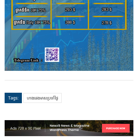
Tags:
ហាងឆេងមាសប្រចាំថ្ងៃ