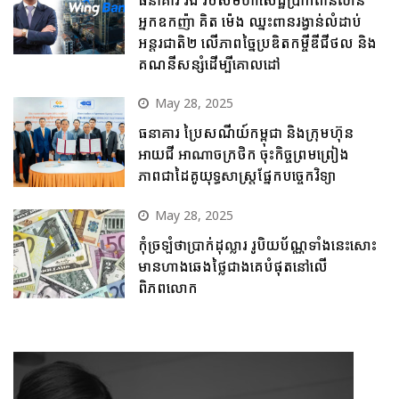
ធនាគារ វីង របស់មហាសេដ្ឋីប្រាក់ពាន់លាន
អ្នកឧកញ៉ា គិត ម៉េង ឈ្នះពានរង្វាន់លំដាប់
អន្តរជាតិ២ លើភាពច្នៃប្រឌិតកម្ចីឌីជីថល និង
គណនីសន្សំដើម្បីគោលដៅ
May 28, 2025
ធនាគារ ប្រៃសណីយ៍កម្ពុជា និងក្រុមហ៊ុន
អាយជី អាណាចក្រថិក ចុះកិច្ចព្រមព្រៀង
ភាពជាដៃគូយុទ្ធសាស្ត្រផ្នែកបច្ចេកវិទ្យា
May 28, 2025
កុំច្រឡំថាប្រាក់ដុល្លារ រូបិយប័ណ្ណទាំងនេះសោះ
មានហាងឆេងថ្លៃជាងគេបំផុតនៅលើ
ពិភពលោក