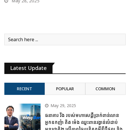
May 26, 2025
Latest Update
RECENT
POPULAR
COMMON
May 29, 2025
ធនាគារ វីង របស់មហាសេដ្ឋីប្រាក់ពាន់លាន
អ្នកឧកញ៉ា គិត ម៉េង ឈ្នះពានរង្វាន់លំដាប់
អន្តរជាតិ២ លើភាពច្នៃប្រឌិតកម្ចីឌីជីថល និង