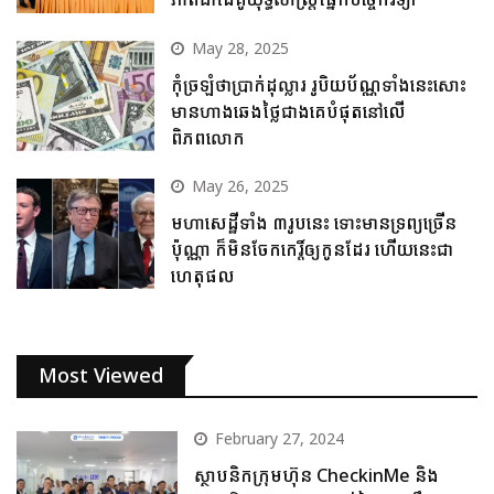
May 28, 2025
កុំច្រឡំថាប្រាក់ដុល្លារ រូបិយប័ណ្ណទាំងនេះសោះ
មានហាងឆេងថ្លៃជាងគេបំផុតនៅលើ
ពិភពលោក
May 26, 2025
មហាសេដ្ឋីទាំង ៣រូបនេះ ទោះមានទ្រព្យច្រើន
ប៉ុណ្ណា ក៏មិនចែកកេរ្តិ៍ឲ្យកូនដែរ ហើយនេះជា
ហេតុផល
Most Viewed
February 27, 2024
ស្ថាបនិកក្រុមហ៊ុន CheckinMe និង