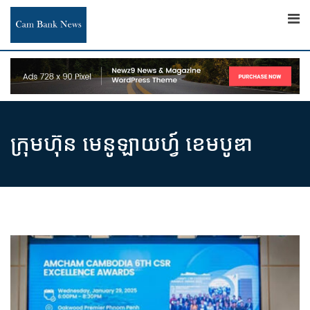
Skip
to
content
ក្រុមហ៊ុន មេនូឡាយហ្វ៍ ខេមបូឌា