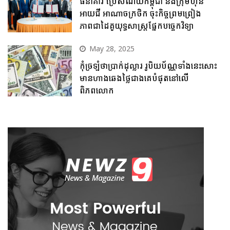
ធនាគារ ប្រៃសណីយ៍កម្ពុជា និងក្រុមហ៊ុន
អាយជី អាណាចក្រថិក ចុះកិច្ចព្រមព្រៀង
ភាពជាដៃគូយុទ្ធសាស្ត្រផ្នែកបច្ចេកវិទ្យា
May 28, 2025
កុំច្រឡំថាប្រាក់ដុល្លារ រូបិយប័ណ្ណទាំងនេះសោះ
មានហាងឆេងថ្លៃជាងគេបំផុតនៅលើ
ពិភពលោក