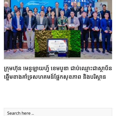
ក្រុមហ៊ុន មេនូឡាយហ្វ៍ ខេមបូឌា ជាប់ឈ្មោះជាស្ថាប័ន
ឆ្នើមខាងគាំទ្រសហគមន៍ផ្នែកសុខភាព និងបរិស្ថាន