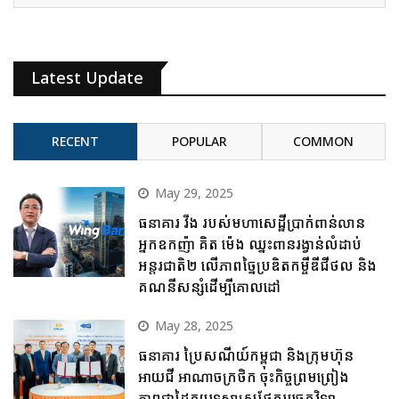
Latest Update
RECENT
POPULAR
COMMON
May 29, 2025
ធនាគារ វីង របស់មហាសេដ្ឋីប្រាក់ពាន់លាន
អ្នកឧកញ៉ា គិត ម៉េង ឈ្នះពានរង្វាន់លំដាប់
អន្តរជាតិ២ លើភាពច្នៃប្រឌិតកម្ចីឌីជីថល និង
គណនីសន្សំដើម្បីគោលដៅ
May 28, 2025
ធនាគារ ប្រៃសណីយ៍កម្ពុជា និងក្រុមហ៊ុន
អាយជី អាណាចក្រថិក ចុះកិច្ចព្រមព្រៀង
ភាពជាដៃគូយុទ្ធសាស្ត្រផ្នែកបច្ចេកវិទ្យា