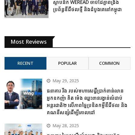
ស្ថាបនិក WEREAD ចាប់ដៃគ្នាពង្រឹង
ប្រព័ន្ធឌីជីថលថ្មី និងដំបូងគេនៅកម្ពុជា
Most Reviews
RECENT
POPULAR
COMMON
May 29, 2025
ធនាគារ វីង របស់មហាសេដ្ឋីប្រាក់ពាន់លាន
អ្នកឧកញ៉ា គិត ម៉េង ឈ្នះពានរង្វាន់លំដាប់
អន្តរជាតិ២ លើភាពច្នៃប្រឌិតកម្ចីឌីជីថល និង
គណនីសន្សំដើម្បីគោលដៅ
May 28, 2025