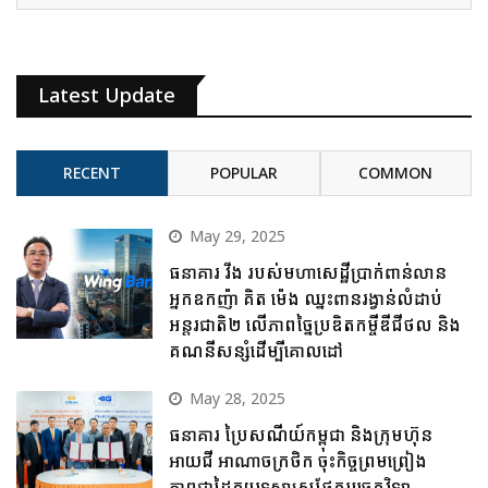
Latest Update
RECENT
POPULAR
COMMON
May 29, 2025
ធនាគារ វីង របស់មហាសេដ្ឋីប្រាក់ពាន់លាន
អ្នកឧកញ៉ា គិត ម៉េង ឈ្នះពានរង្វាន់លំដាប់
អន្តរជាតិ២ លើភាពច្នៃប្រឌិតកម្ចីឌីជីថល និង
គណនីសន្សំដើម្បីគោលដៅ
May 28, 2025
ធនាគារ ប្រៃសណីយ៍កម្ពុជា និងក្រុមហ៊ុន
អាយជី អាណាចក្រថិក ចុះកិច្ចព្រមព្រៀង
ភាពជាដៃគូយុទ្ធសាស្ត្រផ្នែកបច្ចេកវិទ្យា