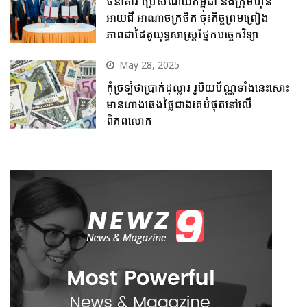
ធនាគារ ប្រៃសណីយ៍កម្ពុជា និងក្រុមហ៊ុន
អាយជី អាណាចក្រថិក ចុះកិច្ចព្រមព្រៀង
ភាពជាដៃគូយុទ្ធសាស្ត្រផ្នែកបច្ចេកវិទ្យា
May 28, 2025
កុំច្រឡំថាប្រាក់ដុល្លារ រូបិយប័ណ្ណទាំងនេះសោះ
មានហាងឆេងថ្លៃជាងគេបំផុតនៅលើ
ពិភពលោក