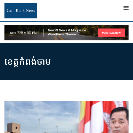
Skip
to
content
ខេត្តកំពង់ចាម