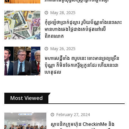
May 28, 2025
កុំច្រឡំថាប្រាក់ដុល្លារ រូបិយប័ណ្ណទាំងនេះសោះ
មានហាងឆេងថ្លៃជាងគេបំផុតនៅលើ
ពិភពលោក
May 26, 2025
មហាសេដ្ឋីទាំង ៣រូបនេះ ទោះមានទ្រព្យច្រើន
ប៉ុណ្ណា ក៏មិនចែកកេរ្តិ៍ឲ្យកូនដែរ ហើយនេះជា
ហេតុផល
Most Viewed
February 27, 2024
ស្ថាបនិកក្រុមហ៊ុន CheckinMe និង