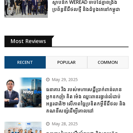
ស្ថាបនិក WEREAD ចាប់ដៃគ្នាពង្រឹង
ប្រព័ន្ធឌីជីថលថ្មី និងដំបូងគេនៅកម្ពុជា
Most Reviews
RECENT
POPULAR
COMMON
May 29, 2025
ធនាគារ វីង របស់មហាសេដ្ឋីប្រាក់ពាន់លាន
អ្នកឧកញ៉ា គិត ម៉េង ឈ្នះពានរង្វាន់លំដាប់
អន្តរជាតិ២ លើភាពច្នៃប្រឌិតកម្ចីឌីជីថល និង
គណនីសន្សំដើម្បីគោលដៅ
May 28, 2025