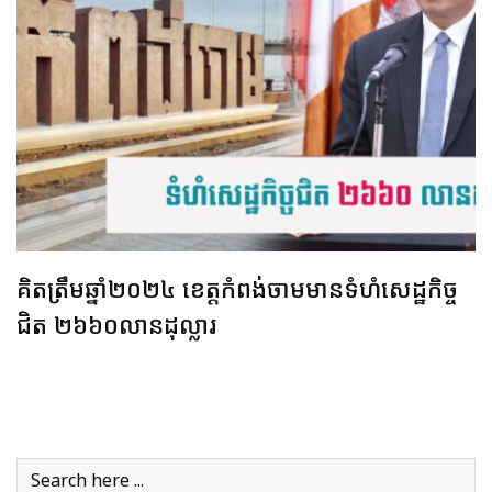
គិតត្រឹមឆ្នាំ២០២៤ ខេត្តកំពង់ចាមមានទំហំសេដ្ឋកិច្ច
ជិត ២៦៦០លានដុល្លារ