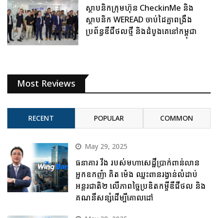
ស្ថាបនិកក្រុមហ៊ុន CheckinMe និង
ស្ថាបនិក WEREAD ចាប់ដៃគ្នាពង្រឹង
ប្រព័ន្ធឌីជីថលថ្មី និងដំបូងគេនៅកម្ពុជា
Most Reviews
RECENT
POPULAR
COMMON
May 29, 2025
ធនាគារ វីង របស់មហាសេដ្ឋីប្រាក់ពាន់លាន
អ្នកឧកញ៉ា គិត ម៉េង ឈ្នះពានរង្វាន់លំដាប់
អន្តរជាតិ២ លើភាពច្នៃប្រឌិតកម្ចីឌីជីថល និង
គណនីសន្សំដើម្បីគោលដៅ