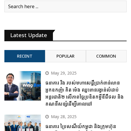
Latest Update
RECENT
POPULAR
COMMON
May 29, 2025
ធនាគារ វីង របស់មហាសេដ្ឋីប្រាក់ពាន់លាន
អ្នកឧកញ៉ា គិត ម៉េង ឈ្នះពានរង្វាន់លំដាប់
អន្តរជាតិ២ លើភាពច្នៃប្រឌិតកម្ចីឌីជីថល និង
គណនីសន្សំដើម្បីគោលដៅ
May 28, 2025
ធនាគារ ប្រៃសណីយ៍កម្ពុជា និងក្រុមហ៊ុន