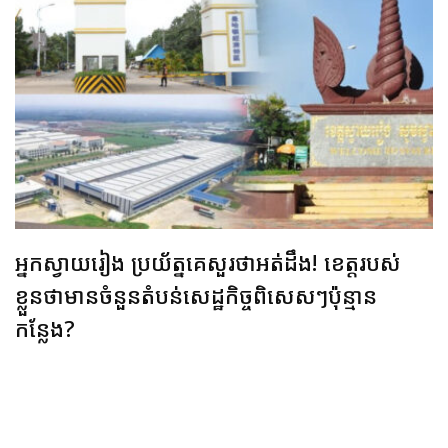
អ្នកស្វាយរៀង ប្រយ័ត្នគេសួរថាអត់ដឹង! ខេត្តរបស់
ខ្លួនថាមានចំនួនតំបន់សេដ្ឋកិច្ចពិសេសៗប៉ុន្មាន
កន្លែង?