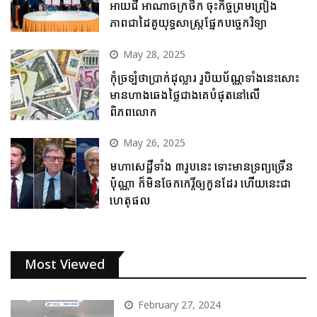
អាយជី អាណាចក្រថិក ចុះកិច្ចព្រមព្រៀង
ភាពជាដៃគូយុទ្ធសាស្ត្រផ្នែកបច្ចេកវិទ្យា
May 28, 2025
កុំច្រឡំថាប្រាក់ដុល្លារ រូបិយប័ណ្ណទាំងនេះសោះ
មានហាងឆេងថ្លៃជាងគេបំផុតនៅលើ
ពិភពលោក
May 26, 2025
មហាសេដ្ឋីទាំង ៣រូបនេះ ទោះមានទ្រព្យច្រើន
ប៉ុណ្ណា ក៏មិនចែកកេរ្តិ៍ឲ្យកូនដែរ ហើយនេះជា
ហេតុផល
Most Viewed
February 27, 2024