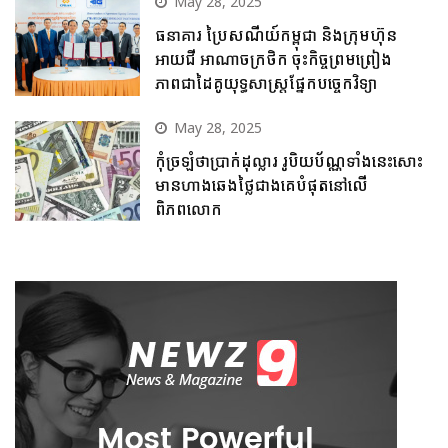
May 28, 2025
ធនាគារ ប្រៃសណីយ៍កម្ពុជា និងក្រុមហ៊ុន
អាយជី អាណាចក្រថិក ចុះកិច្ចព្រមព្រៀង
ភាពជាដៃគូយុទ្ធសាស្ត្រផ្នែកបច្ចេកវិទ្យា
May 28, 2025
កុំច្រឡំថាប្រាក់ដុល្លារ រូបិយប័ណ្ណទាំងនេះសោះ
មានហាងឆេងថ្លៃជាងគេបំផុតនៅលើ
ពិភពលោក