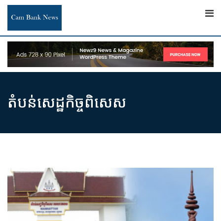
Skip
to
content
តំបន់សេដ្ឋកិច្ចពិសេស