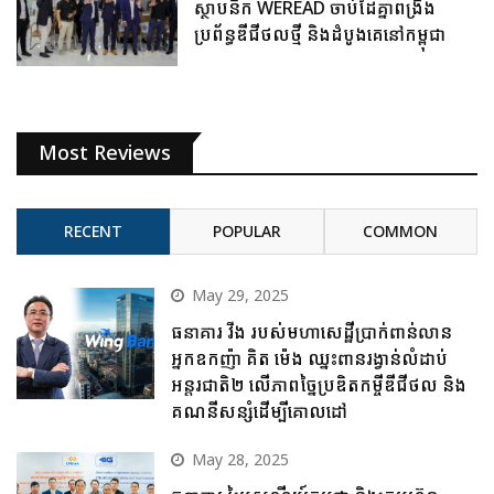
ស្ថាបនិក WEREAD ចាប់ដៃគ្នាពង្រឹង
ប្រព័ន្ធឌីជីថលថ្មី និងដំបូងគេនៅកម្ពុជា
Most Reviews
RECENT
POPULAR
COMMON
May 29, 2025
ធនាគារ វីង របស់មហាសេដ្ឋីប្រាក់ពាន់លាន
អ្នកឧកញ៉ា គិត ម៉េង ឈ្នះពានរង្វាន់លំដាប់
អន្តរជាតិ២ លើភាពច្នៃប្រឌិតកម្ចីឌីជីថល និង
គណនីសន្សំដើម្បីគោលដៅ
May 28, 2025