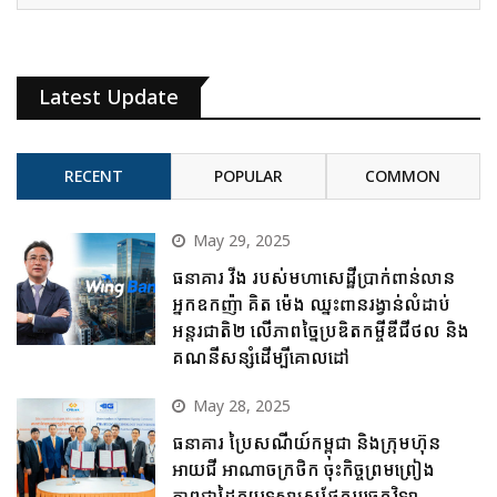
Latest Update
RECENT
POPULAR
COMMON
May 29, 2025
ធនាគារ វីង របស់មហាសេដ្ឋីប្រាក់ពាន់លាន
អ្នកឧកញ៉ា គិត ម៉េង ឈ្នះពានរង្វាន់លំដាប់
អន្តរជាតិ២ លើភាពច្នៃប្រឌិតកម្ចីឌីជីថល និង
គណនីសន្សំដើម្បីគោលដៅ
May 28, 2025
ធនាគារ ប្រៃសណីយ៍កម្ពុជា និងក្រុមហ៊ុន
អាយជី អាណាចក្រថិក ចុះកិច្ចព្រមព្រៀង
ភាពជាដៃគូយុទ្ធសាស្ត្រផ្នែកបច្ចេកវិទ្យា