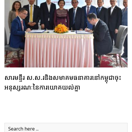
សារមន្ទីរ ស.ស.រនិង​សមាគមធនាគារនៅកម្ពុជា​ចុះ
អនុស្សរណៈនៃ​ការ​យោគ​យល់គ្នា​