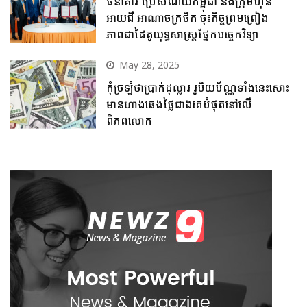
ធនាគារ ប្រៃសណីយ៍កម្ពុជា និងក្រុមហ៊ុន
អាយជី អាណាចក្រថិក ចុះកិច្ចព្រមព្រៀង
ភាពជាដៃគូយុទ្ធសាស្ត្រផ្នែកបច្ចេកវិទ្យា
May 28, 2025
កុំច្រឡំថាប្រាក់ដុល្លារ រូបិយប័ណ្ណទាំងនេះសោះ
មានហាងឆេងថ្លៃជាងគេបំផុតនៅលើ
ពិភពលោក