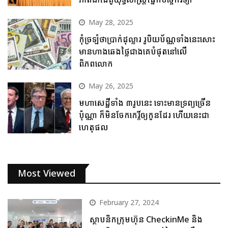
May 28, 2025
កុំច្រឡំថាប្រាក់ដុល្លារ រូបិយប័ណ្ណទាំងនេះសោះ
មានហាងឆេងថ្លៃជាងគេបំផុតនៅលើ
ពិភពលោក
May 26, 2025
មហាសេដ្ឋីទាំង ៣រូបនេះ ទោះមានទ្រព្យច្រើន
ប៉ុណ្ណា ក៏មិនចែកកេរ្តិ៍ឲ្យកូនដែរ ហើយនេះជា
ហេតុផល
Most Viewed
February 27, 2024
ស្ថាបនិកក្រុមហ៊ុន CheckinMe និង