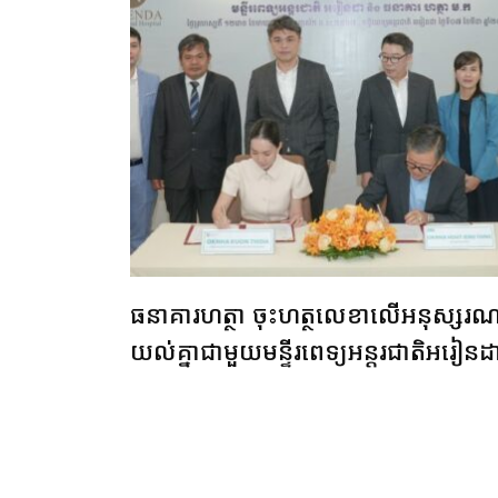
ធនាគារ​ហត្ថា​ ចុះហត្ថលេខា​លើ​អនុស្ស​រ
យល់​គ្នា​ជាមួ​យ​មន្ទីរ​ពេទ្យ​អ​ន្តរជាតិអរៀន​ដ