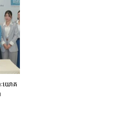
ណៈ​យោគ​
ា