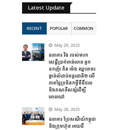
Latest Update
RECENT
POPULAR
COMMON
May 29, 2025
ធនាគារ វីង របស់មហា
សេដ្ឋីប្រាក់ពាន់លាន អ្នក
ឧកញ៉ា គិត ម៉េង ឈ្នះពានរ
ង្វាន់លំដាប់អន្តរជាតិ២ លើ
ភាពច្នៃប្រឌិតកម្ចីឌីជីថល
និងគណនីសន្សំដើម្បី
គោលដៅ
May 28, 2025
ធនាគារ ប្រៃសណីយ៍កម្ពុជា
និងក្រុមហ៊ុន អាយជី