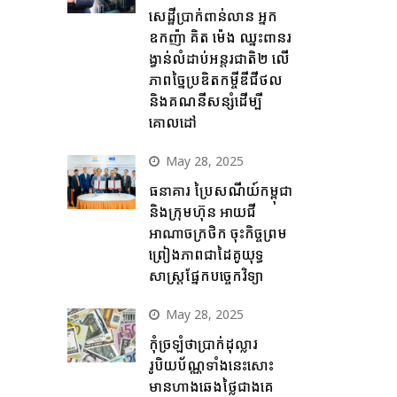
សេដ្ឋីប្រាក់ពាន់លាន អ្នក
ឧកញ៉ា គិត ម៉េង ឈ្នះពានរ
ង្វាន់លំដាប់អន្តរជាតិ២ លើ
ភាពច្នៃប្រឌិតកម្ចីឌីជីថល
និងគណនីសន្សំដើម្បី
គោលដៅ
May 28, 2025
ធនាគារ ប្រៃសណីយ៍កម្ពុជា
និងក្រុមហ៊ុន អាយជី
អាណាចក្រថិក ចុះកិច្ចព្រម
ព្រៀងភាពជាដៃគូយុទ្ធ
សាស្ត្រផ្នែកបច្ចេកវិទ្យា
May 28, 2025
កុំច្រឡំថាប្រាក់ដុល្លារ
រូបិយប័ណ្ណទាំងនេះសោះ
មានហាងឆេងថ្លៃជាងគេ