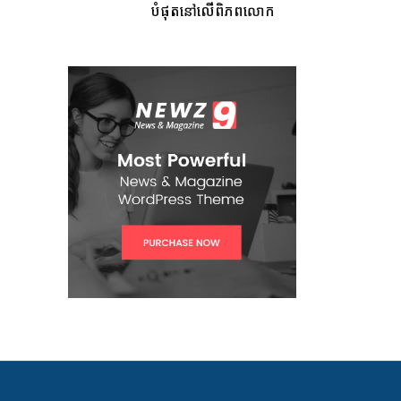
បំផុតនៅលើពិភពលោក