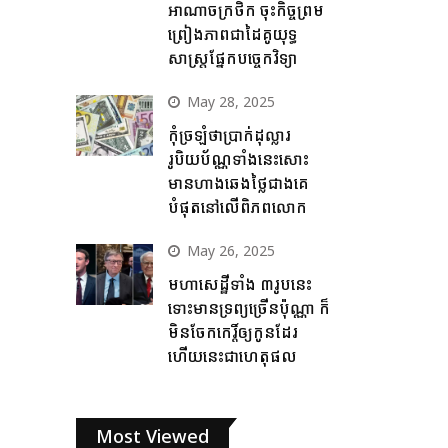
អាណាចក្រថិក ចុះកិច្ចព្រម
ព្រៀងភាពជាដៃគូយុទ្ធ
សាស្ត្រផ្នែកបច្ចេកវិទ្យា
May 28, 2025
កុំច្រឡំថាប្រាក់ដុល្លារ
រូបិយប័ណ្ណទាំងនេះសោះ
មានហាងឆេងថ្លៃជាងគេ
បំផុតនៅលើពិភពលោក
May 26, 2025
មហាសេដ្ឋីទាំង ៣រូបនេះ
ទោះមានទ្រព្យច្រើនប៉ុណ្ណា ក៏
មិនចែកកេរ្តិ៍ឲ្យកូនដែរ
ហើយនេះជាហេតុផល
Most Viewed