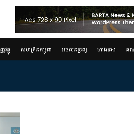
្ញវត្ថុ
សហគ្រិនកម្ពុជា
អចលនទ្រព្យ
ហាងឆេង
គណន