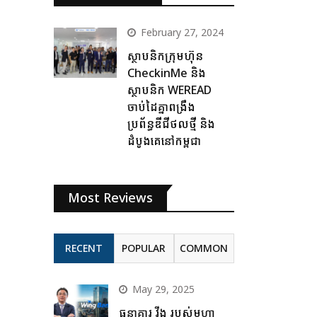
February 27, 2024
ស្ថាបនិកក្រុមហ៊ុន
CheckinMe និង
ស្ថាបនិក WEREAD
ចាប់ដៃគ្នាពង្រឹង
ប្រព័ន្ធឌីជីថលថ្មី និង
ដំបូងគេនៅកម្ពុជា
Most Reviews
RECENT
POPULAR
COMMON
May 29, 2025
ធនាគារ វីង របស់មហា