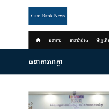
Skip
to
content
ធនាគារ
ធានារ៉ាប់រង
មីក្រូហិរញ
ធនាគារ​ហត្ថា​