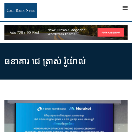
Skip
to
content
ធនាគារ ជេ ត្រាស់ រ៉ូយ៉ាល់