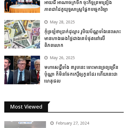
អាយជី អាណាចក្រថិក ចុះកិច្ចព្រមព្រៀង
ភាពជាដៃគូយុទ្ធសាស្ត្រផ្នែកបច្ចេកវិទ្យា
May 28, 2025
កុំច្រឡំថាប្រាក់ដុល្លារ រូបិយប័ណ្ណទាំងនេះសោះ
មានហាងឆេងថ្លៃជាងគេបំផុតនៅលើ
ពិភពលោក
May 26, 2025
មហាសេដ្ឋីទាំង ៣រូបនេះ ទោះមានទ្រព្យច្រើន
ប៉ុណ្ណា ក៏មិនចែកកេរ្តិ៍ឲ្យកូនដែរ ហើយនេះជា
ហេតុផល
Most Viewed
February 27, 2024