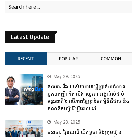
Latest Update
RECENT
POPULAR
COMMON
May 29, 2025
ធនាគារ វីង របស់មហាសេដ្ឋីប្រាក់ពាន់លាន
អ្នកឧកញ៉ា គិត ម៉េង ឈ្នះពានរង្វាន់លំដាប់
អន្តរជាតិ២ លើភាពច្នៃប្រឌិតកម្ចីឌីជីថល និង
គណនីសន្សំដើម្បីគោលដៅ
May 28, 2025
ធនាគារ ប្រៃសណីយ៍កម្ពុជា និងក្រុមហ៊ុន