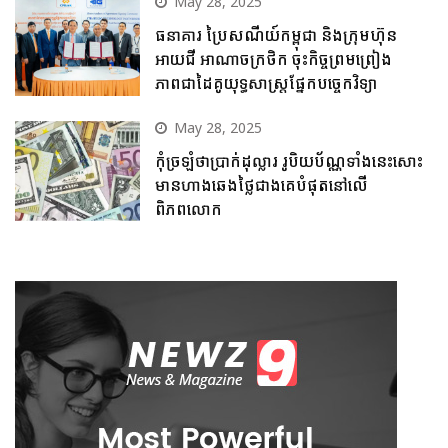
May 28, 2025
ធនាគារ ប្រៃសណីយ៍កម្ពុជា និងក្រុមហ៊ុន
អាយជី អាណាចក្រថិក ចុះកិច្ចព្រមព្រៀង
ភាពជាដៃគូយុទ្ធសាស្ត្រផ្នែកបច្ចេកវិទ្យា
May 28, 2025
កុំច្រឡំថាប្រាក់ដុល្លារ រូបិយប័ណ្ណទាំងនេះសោះ
មានហាងឆេងថ្លៃជាងគេបំផុតនៅលើ
ពិភពលោក