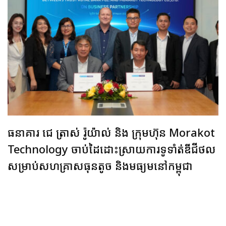
ធនាគារ ជេ ត្រាស់ រ៉ូយ៉ាល់ និង ក្រុមហ៊ុន Morakot
Technology ចាប់ដៃដោះស្រាយការទូទាំត់ឌីជីថល
សម្រាប់សហគ្រាសធុនតូច និងមធ្យមនៅកម្ពុជា