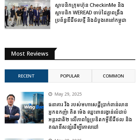
ស្ថាបនិកក្រុមហ៊ុន CheckinMe និង
ស្ថាបនិក WEREAD ចាប់ដៃគ្នាពង្រឹង
ប្រព័ន្ធឌីជីថលថ្មី និងដំបូងគេនៅកម្ពុជា
Most Reviews
RECENT
POPULAR
COMMON
May 29, 2025
ធនាគារ វីង របស់មហាសេដ្ឋីប្រាក់ពាន់លាន
អ្នកឧកញ៉ា គិត ម៉េង ឈ្នះពានរង្វាន់លំដាប់
អន្តរជាតិ២ លើភាពច្នៃប្រឌិតកម្ចីឌីជីថល និង
គណនីសន្សំដើម្បីគោលដៅ