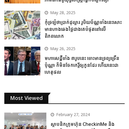
May 28, 2025
កុំច្រឡំថាប្រាក់ដុល្លារ រូបិយប័ណ្ណទាំងនេះសោះ
មានហាងឆេងថ្លៃជាងគេបំផុតនៅលើ
ពិភពលោក
May 26, 2025
មហាសេដ្ឋីទាំង ៣រូបនេះ ទោះមានទ្រព្យច្រើន
ប៉ុណ្ណា ក៏មិនចែកកេរ្តិ៍ឲ្យកូនដែរ ហើយនេះជា
ហេតុផល
Most Viewed
February 27, 2024
ស្ថាបនិកក្រុមហ៊ុន CheckinMe និង