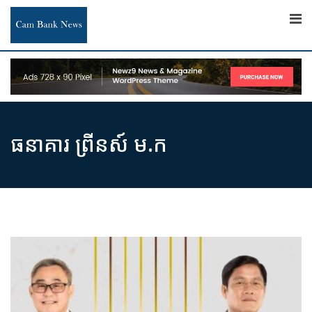
Skip
to
content
ធនាគារ ព្រីនស៍ ម.ក