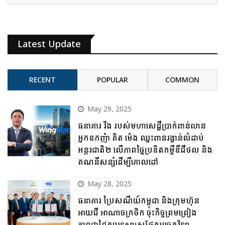
Latest Update
RECENT
POPULAR
COMMON
May 29, 2025
ធនាគារ វីង របស់មហាសេដ្ឋីប្រាក់ពាន់លាន
អ្នកឧកញ៉ា គិត ម៉េង ឈ្នះពានរង្វាន់លំដាប់
អន្តរជាតិ២ លើភាពច្នៃប្រឌិតកម្ចីឌីជីថល និង
គណនីសន្សំដើម្បីគោលដៅ
May 28, 2025
ធនាគារ ប្រៃសណីយ៍កម្ពុជា និងក្រុមហ៊ុន
អាយជី អាណាចក្រថិក ចុះកិច្ចព្រមព្រៀង
ភាពជាដៃគូយុទ្ធសាស្ត្រផ្នែកបច្ចេកវិទ្យា