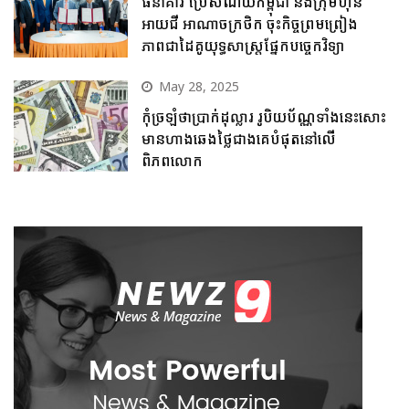
ធនាគារ ប្រៃសណីយ៍កម្ពុជា និងក្រុមហ៊ុន
អាយជី អាណាចក្រថិក ចុះកិច្ចព្រមព្រៀង
ភាពជាដៃគូយុទ្ធសាស្ត្រផ្នែកបច្ចេកវិទ្យា
May 28, 2025
កុំច្រឡំថាប្រាក់ដុល្លារ រូបិយប័ណ្ណទាំងនេះសោះ
មានហាងឆេងថ្លៃជាងគេបំផុតនៅលើ
ពិភពលោក