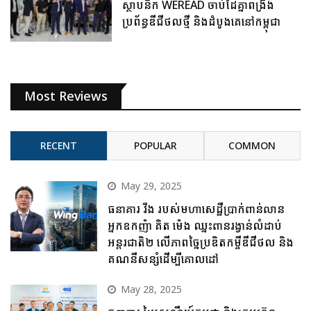
ស្ថាបនិក WEREAD ចាប់ដៃគ្នាពង្រឹង
ប្រព័ន្ធឌីជីថលថ្មី និងដំបូងគេនៅកម្ពុជា
Most Reviews
RECENT
POPULAR
COMMON
May 29, 2025
ធនាគារ វីង របស់មហាសេដ្ឋីប្រាក់ពាន់លាន
អ្នកឧកញ៉ា គិត ម៉េង ឈ្នះពានរង្វាន់លំដាប់
អន្តរជាតិ២ លើភាពច្នៃប្រឌិតកម្ចីឌីជីថល និង
គណនីសន្សំដើម្បីគោលដៅ
May 28, 2025