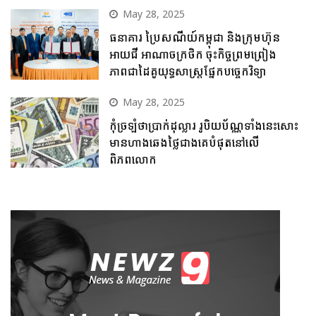
May 28, 2025
ធនាគារ ប្រៃសណីយ៍កម្ពុជា និងក្រុមហ៊ុន
អាយជី អាណាចក្រថិក ចុះកិច្ចព្រមព្រៀង
ភាពជាដៃគូយុទ្ធសាស្ត្រផ្នែកបច្ចេកវិទ្យា
May 28, 2025
កុំច្រឡំថាប្រាក់ដុល្លារ រូបិយប័ណ្ណទាំងនេះសោះ
មានហាងឆេងថ្លៃជាងគេបំផុតនៅលើ
ពិភពលោក