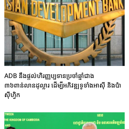
ADB នឹងផ្តល់ហិរញ្ញប្បទានប្រចាំឆ្នាំជាង
៣៦ពាន់លានដុល្លារ ដើម្បីអភិវឌ្ឍទូទាំងអាស៊ី និងប៉ា
ស៊ីហ្វិក