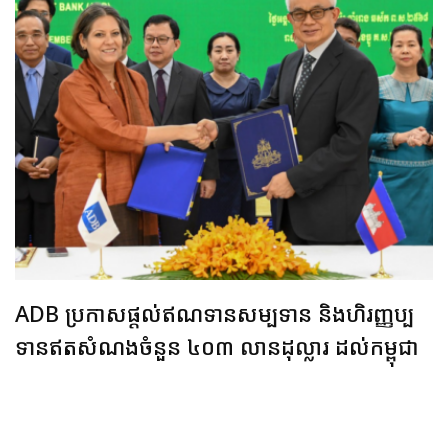
ADB ប្រកាសផ្តល់ឥណទានសម្បទាន និងហិរញ្ញប្ប
ទានឥតសំណងចំនួន ៤០៣ លានដុល្លារ ដល់កម្ពុជា