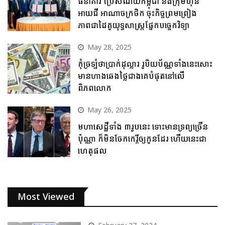
ធនាគារ ប្រៃសណីយ៍កម្ពុជា និងក្រុមហ៊ុន
អាយជី អាណាចក្រថិក ចុះកិច្ចព្រមព្រៀង
ភាពជាដៃគូយុទ្ធសាស្ត្រផ្នែកបច្ចេកវិទ្យា
May 28, 2025
កុំច្រឡំថាប្រាក់ដុល្លារ រូបិយប័ណ្ណទាំងនេះសោះ
មានហាងឆេងថ្លៃជាងគេបំផុតនៅលើ
ពិភពលោក
May 26, 2025
មហាសេដ្ឋីទាំង ៣រូបនេះ ទោះមានទ្រព្យច្រើន
ប៉ុណ្ណា ក៏មិនចែកកេរ្តិ៍ឲ្យកូនដែរ ហើយនេះជា
ហេតុផល
Most Viewed