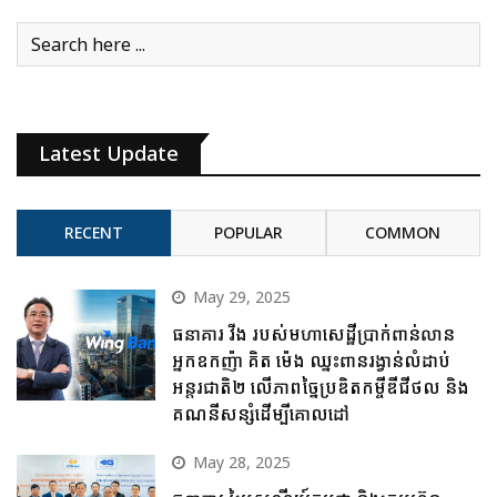
Latest Update
RECENT
POPULAR
COMMON
May 29, 2025
ធនាគារ វីង របស់មហាសេដ្ឋីប្រាក់ពាន់លាន
អ្នកឧកញ៉ា គិត ម៉េង ឈ្នះពានរង្វាន់លំដាប់
អន្តរជាតិ២ លើភាពច្នៃប្រឌិតកម្ចីឌីជីថល និង
គណនីសន្សំដើម្បីគោលដៅ
May 28, 2025