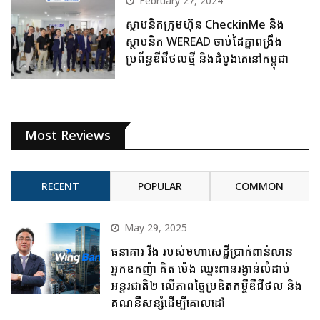
February 27, 2024
ស្ថាបនិកក្រុមហ៊ុន CheckinMe និង
ស្ថាបនិក WEREAD ចាប់ដៃគ្នាពង្រឹង
ប្រព័ន្ធឌីជីថលថ្មី និងដំបូងគេនៅកម្ពុជា
Most Reviews
RECENT
POPULAR
COMMON
May 29, 2025
ធនាគារ វីង របស់មហាសេដ្ឋីប្រាក់ពាន់លាន
អ្នកឧកញ៉ា គិត ម៉េង ឈ្នះពានរង្វាន់លំដាប់
អន្តរជាតិ២ លើភាពច្នៃប្រឌិតកម្ចីឌីជីថល និង
គណនីសន្សំដើម្បីគោលដៅ