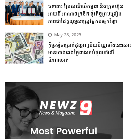
ធនាគារ ប្រៃសណីយ៍កម្ពុជា និងក្រុមហ៊ុន
អាយជី អាណាចក្រថិក ចុះកិច្ចព្រមព្រៀង
ភាពជាដៃគូយុទ្ធសាស្ត្រផ្នែកបច្ចេកវិទ្យា
May 28, 2025
កុំច្រឡំថាប្រាក់ដុល្លារ រូបិយប័ណ្ណទាំងនេះសោះ
មានហាងឆេងថ្លៃជាងគេបំផុតនៅលើ
ពិភពលោក