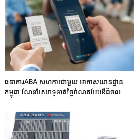
ធនាគារABA សហការជាមួយ អាកាសយានដ្ឋាន
កម្ពុជា ណែនាំសេវាទូទាត់​ថ្លៃ​ចំណត​បែប​ឌីជី​ថ​​ល