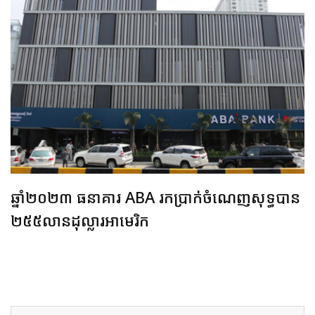
ឆ្នាំ​២០២៣ ធនាគារ​ ABA រក​ប្រាក់​ចំណេញសុទ្ធ​​បាន​
២៥៥លានដុល្លារ​អាមេរិក​