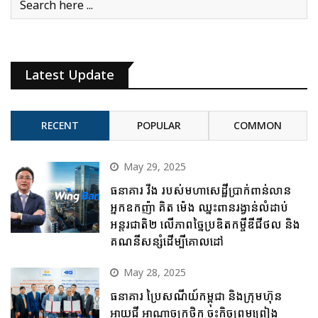
Latest Update
RECENT
POPULAR
COMMON
May 29, 2025
ធនាគារ វីង របស់មហាសេដ្ឋីប្រាក់ពាន់លាន
អ្នកឧកញ៉ា គិត ម៉េង ឈ្នះពានរង្វាន់លំដាប់
អន្តរជាតិ២ លើភាពច្នៃប្រឌិតកម្ចីឌីជីថល និង
គណនីសន្សំដើម្បីគោលដៅ
May 28, 2025
ធនាគារ ប្រៃសណីយ៍កម្ពុជា និងក្រុមហ៊ុន
អាយជី អាណាចក្រថិក ចុះកិច្ចព្រមព្រៀង