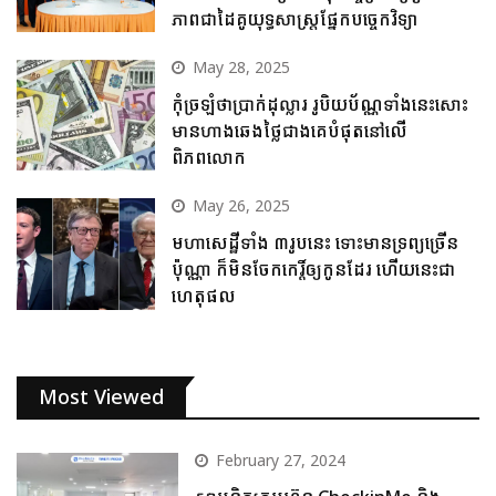
ភាពជាដៃគូយុទ្ធសាស្ត្រផ្នែកបច្ចេកវិទ្យា
May 28, 2025
កុំច្រឡំថាប្រាក់ដុល្លារ រូបិយប័ណ្ណទាំងនេះសោះ
មានហាងឆេងថ្លៃជាងគេបំផុតនៅលើ
ពិភពលោក
May 26, 2025
មហាសេដ្ឋីទាំង ៣រូបនេះ ទោះមានទ្រព្យច្រើន
ប៉ុណ្ណា ក៏មិនចែកកេរ្តិ៍ឲ្យកូនដែរ ហើយនេះជា
ហេតុផល
Most Viewed
February 27, 2024