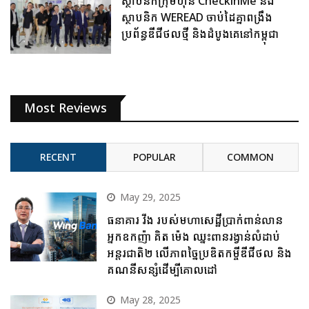
ស្ថាបនិកក្រុមហ៊ុន CheckinMe និង
ស្ថាបនិក WEREAD ចាប់ដៃគ្នាពង្រឹង
ប្រព័ន្ធឌីជីថលថ្មី និងដំបូងគេនៅកម្ពុជា
Most Reviews
RECENT
POPULAR
COMMON
May 29, 2025
ធនាគារ វីង របស់មហាសេដ្ឋីប្រាក់ពាន់លាន
អ្នកឧកញ៉ា គិត ម៉េង ឈ្នះពានរង្វាន់លំដាប់
អន្តរជាតិ២ លើភាពច្នៃប្រឌិតកម្ចីឌីជីថល និង
គណនីសន្សំដើម្បីគោលដៅ
May 28, 2025