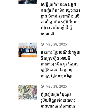
សេដ្ឋីប្រាក់ពាន់លាន អ្នក
ឧកញ៉ា គិត ម៉េង ឈ្នះពានរ
ង្វាន់លំដាប់អន្តរជាតិ២ លើ
ភាពច្នៃប្រឌិតកម្ចីឌីជីថល
និងគណនីសន្សំដើម្បី
គោលដៅ
May 28, 2025
ធនាគារ ប្រៃសណីយ៍កម្ពុជា
និងក្រុមហ៊ុន អាយជី
អាណាចក្រថិក ចុះកិច្ចព្រម
ព្រៀងភាពជាដៃគូយុទ្ធ
សាស្ត្រផ្នែកបច្ចេកវិទ្យា
May 28, 2025
កុំច្រឡំថាប្រាក់ដុល្លារ
រូបិយប័ណ្ណទាំងនេះសោះ
មានហាងឆេងថ្លៃជាងគេ