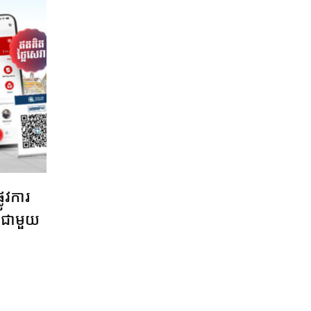
លូវការ
សជាមួយ