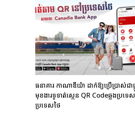
ធនាគារ កាណាឌីយ៉ា ដាក់ឱ្យប្រើប្រាស់ជាផ្
មុខងារទូទាត់ស្កេន QR Codeឆ្លងប្រទេ
ប្រទេសថៃ