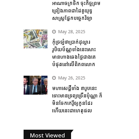
អាណាចក្រថិក ចុះកិច្ចព្រម
ព្រៀងភាពជាដៃគូយុទ្ធ
សាស្ត្រផ្នែកបច្ចេកវិទ្យា
May 28, 2025
កុំច្រឡំថាប្រាក់ដុល្លារ
រូបិយប័ណ្ណទាំងនេះសោះ
មានហាងឆេងថ្លៃជាងគេ
បំផុតនៅលើពិភពលោក
May 26, 2025
មហាសេដ្ឋីទាំង ៣រូបនេះ
ទោះមានទ្រព្យច្រើនប៉ុណ្ណា ក៏
មិនចែកកេរ្តិ៍ឲ្យកូនដែរ
ហើយនេះជាហេតុផល
Most Viewed