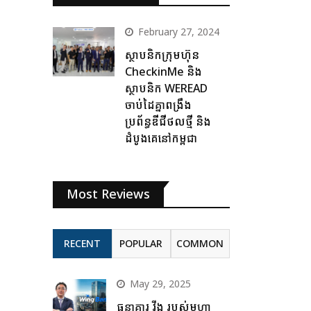
February 27, 2024
ស្ថាបនិកក្រុមហ៊ុន
CheckinMe និង
ស្ថាបនិក WEREAD
ចាប់ដៃគ្នាពង្រឹង
ប្រព័ន្ធឌីជីថលថ្មី និង
ដំបូងគេនៅកម្ពុជា
Most Reviews
RECENT
POPULAR
COMMON
May 29, 2025
ធនាគារ វីង របស់មហា