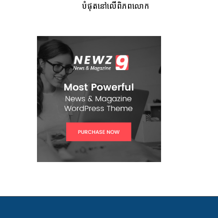
បំផុតនៅលើពិភពលោក