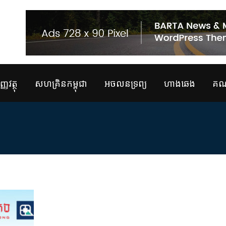
្ញវត្ថុ
សហគ្រិនកម្ពុជា
អចលនទ្រព្យ
ហាងឆេង
គណន