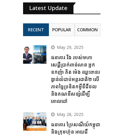
Latest Update
RECENT
POPULAR
COMMON
May 29, 2025
ធនាគារ វីង របស់មហា
សេដ្ឋីប្រាក់ពាន់លាន អ្នក
ឧកញ៉ា គិត ម៉េង ឈ្នះពានរ
ង្វាន់លំដាប់អន្តរជាតិ២ លើ
ភាពច្នៃប្រឌិតកម្ចីឌីជីថល
និងគណនីសន្សំដើម្បី
គោលដៅ
May 28, 2025
ធនាគារ ប្រៃសណីយ៍កម្ពុជា
និងក្រុមហ៊ុន អាយជី