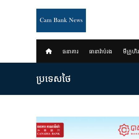
Skip
to
content
ធនាគារ
ធានារ៉ាប់រង
មីក្រូហិរញ
ប្រទេសថៃ