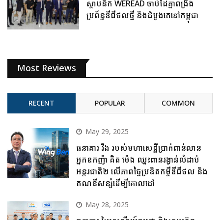
ស្ថាបនិក WEREAD ចាប់ដៃគ្នាពង្រឹង
ប្រព័ន្ធឌីជីថលថ្មី និងដំបូងគេនៅកម្ពុជា
Most Reviews
RECENT
POPULAR
COMMON
May 29, 2025
ធនាគារ វីង របស់មហាសេដ្ឋីប្រាក់ពាន់លាន
អ្នកឧកញ៉ា គិត ម៉េង ឈ្នះពានរង្វាន់លំដាប់
អន្តរជាតិ២ លើភាពច្នៃប្រឌិតកម្ចីឌីជីថល និង
គណនីសន្សំដើម្បីគោលដៅ
May 28, 2025