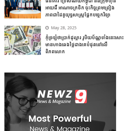
ធនាគារ ប្រៃសណីយ៍កម្ពុជា និងក្រុមហ៊ុន
អាយជី អាណាចក្រថិក ចុះកិច្ចព្រមព្រៀង
ភាពជាដៃគូយុទ្ធសាស្ត្រផ្នែកបច្ចេកវិទ្យា
May 28, 2025
កុំច្រឡំថាប្រាក់ដុល្លារ រូបិយប័ណ្ណទាំងនេះសោះ
មានហាងឆេងថ្លៃជាងគេបំផុតនៅលើ
ពិភពលោក