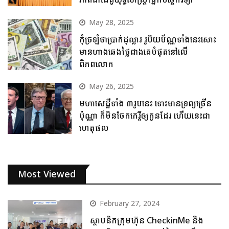
May 28, 2025
កុំច្រឡំថាប្រាក់ដុល្លារ រូបិយប័ណ្ណទាំងនេះសោះ
មានហាងឆេងថ្លៃជាងគេបំផុតនៅលើ
ពិភពលោក
May 26, 2025
មហាសេដ្ឋីទាំង ៣រូបនេះ ទោះមានទ្រព្យច្រើន
ប៉ុណ្ណា ក៏មិនចែកកេរ្តិ៍ឲ្យកូនដែរ ហើយនេះជា
ហេតុផល
Most Viewed
February 27, 2024
ស្ថាបនិកក្រុមហ៊ុន CheckinMe និង