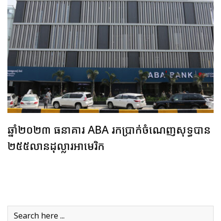
ឆ្នាំ​២០២៣ ធនាគារ​ ABA រក​ប្រាក់​ចំណេញសុទ្ធ​​បាន​
២៥៥លានដុល្លារ​អាមេរិក​