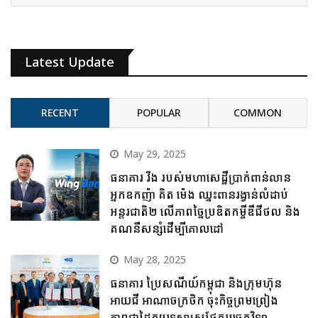
Latest Update
RECENT
POPULAR
COMMON
May 29, 2025
ធនាគារ វីង របស់មហាសេដ្ឋីប្រាក់ពាន់លាន
អ្នកឧកញ៉ា គិត ម៉េង ឈ្នះពានរង្វាន់លំដាប់
អន្តរជាតិ២ លើភាពច្នៃប្រឌិតកម្ចីឌីជីថល និង
គណនីសន្សំដើម្បីគោលដៅ
May 28, 2025
ធនាគារ ប្រៃសណីយ៍កម្ពុជា និងក្រុមហ៊ុន
អាយជី អាណាចក្រថិក ចុះកិច្ចព្រមព្រៀង
ភាពជាដៃគូយុទ្ធសាស្ត្រផ្នែកបច្ចេកវិទ្យា