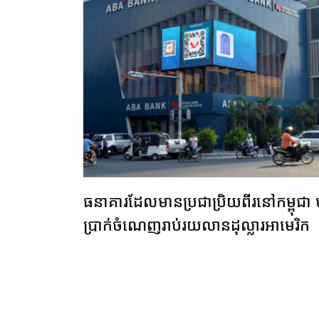
ធនាគារ​ដែលមានប្រជា​ប្រិយ​ពីរ​​នៅកម្ពុជា​
ប្រាក់ចំណេញរាប់រយ​លានដុល្លារ​អាមេរិក​