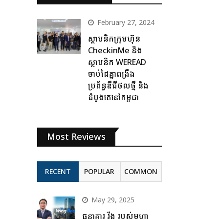
February 27, 2024
ស្ថាបនិកក្រុមហ៊ុន
CheckinMe និង
ស្ថាបនិក WEREAD
ចាប់ដៃគ្នាពង្រឹង
ប្រព័ន្ធឌីជីថលថ្មី និង
ដំបូងគេនៅកម្ពុជា
Most Reviews
RECENT
POPULAR
COMMON
May 29, 2025
ធនាគារ វីង របស់មហា