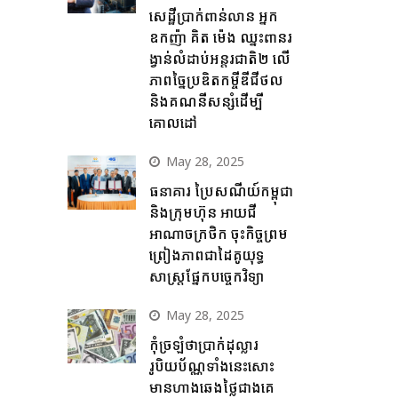
សេដ្ឋីប្រាក់ពាន់លាន អ្នក
ឧកញ៉ា គិត ម៉េង ឈ្នះពានរ
ង្វាន់លំដាប់អន្តរជាតិ២ លើ
ភាពច្នៃប្រឌិតកម្ចីឌីជីថល
និងគណនីសន្សំដើម្បី
គោលដៅ
May 28, 2025
ធនាគារ ប្រៃសណីយ៍កម្ពុជា
និងក្រុមហ៊ុន អាយជី
អាណាចក្រថិក ចុះកិច្ចព្រម
ព្រៀងភាពជាដៃគូយុទ្ធ
សាស្ត្រផ្នែកបច្ចេកវិទ្យា
May 28, 2025
កុំច្រឡំថាប្រាក់ដុល្លារ
រូបិយប័ណ្ណទាំងនេះសោះ
មានហាងឆេងថ្លៃជាងគេ