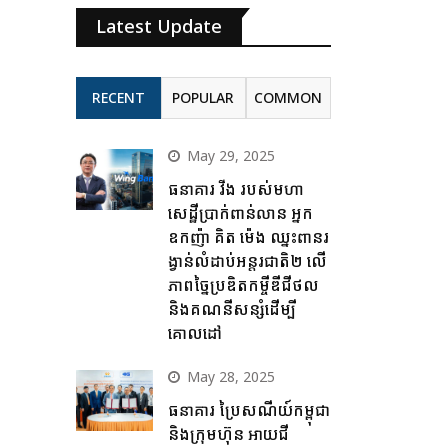
Latest Update
RECENT
POPULAR
COMMON
May 29, 2025
ធនាគារ វីង របស់មហា
សេដ្ឋីប្រាក់ពាន់លាន អ្នក
ឧកញ៉ា គិត ម៉េង ឈ្នះពានរ
ង្វាន់លំដាប់អន្តរជាតិ២ លើ
ភាពច្នៃប្រឌិតកម្ចីឌីជីថល
និងគណនីសន្សំដើម្បី
គោលដៅ
May 28, 2025
ធនាគារ ប្រៃសណីយ៍កម្ពុជា
និងក្រុមហ៊ុន អាយជី