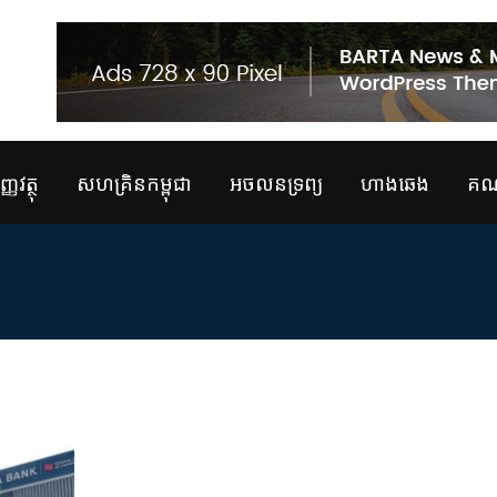
្ញវត្ថុ
សហគ្រិនកម្ពុជា
អចលនទ្រព្យ
ហាងឆេង
គណន