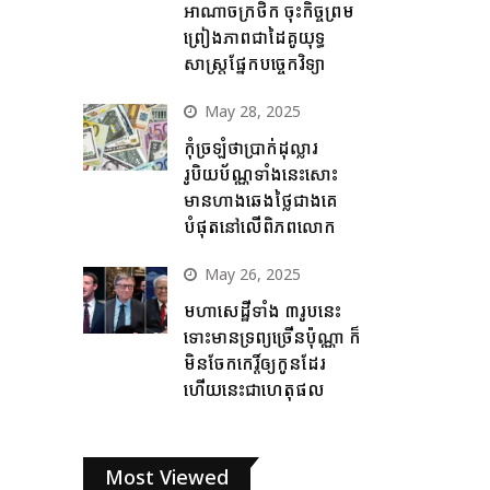
អាណាចក្រថិក ចុះកិច្ចព្រម
ព្រៀងភាពជាដៃគូយុទ្ធ
សាស្ត្រផ្នែកបច្ចេកវិទ្យា
May 28, 2025
កុំច្រឡំថាប្រាក់ដុល្លារ
រូបិយប័ណ្ណទាំងនេះសោះ
មានហាងឆេងថ្លៃជាងគេ
បំផុតនៅលើពិភពលោក
May 26, 2025
មហាសេដ្ឋីទាំង ៣រូបនេះ
ទោះមានទ្រព្យច្រើនប៉ុណ្ណា ក៏
មិនចែកកេរ្តិ៍ឲ្យកូនដែរ
ហើយនេះជាហេតុផល
Most Viewed