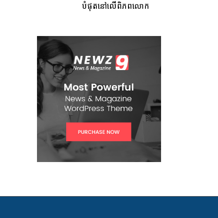
បំផុតនៅលើពិភពលោក