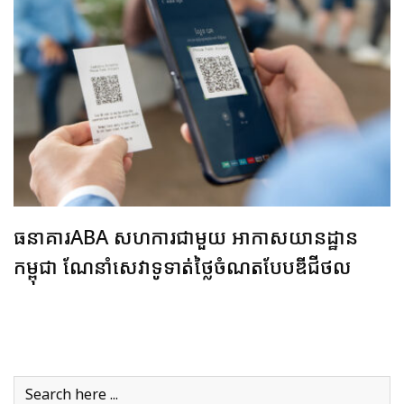
ធនាគារABA សហការជាមួយ អាកាសយានដ្ឋាន
កម្ពុជា ណែនាំសេវាទូទាត់​ថ្លៃ​ចំណត​បែប​ឌីជី​ថ​​ល