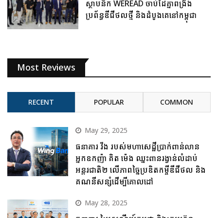
ស្ថាបនិក WEREAD ចាប់ដៃគ្នាពង្រឹង
ប្រព័ន្ធឌីជីថលថ្មី និងដំបូងគេនៅកម្ពុជា
Most Reviews
RECENT
POPULAR
COMMON
May 29, 2025
ធនាគារ វីង របស់មហាសេដ្ឋីប្រាក់ពាន់លាន
អ្នកឧកញ៉ា គិត ម៉េង ឈ្នះពានរង្វាន់លំដាប់
អន្តរជាតិ២ លើភាពច្នៃប្រឌិតកម្ចីឌីជីថល និង
គណនីសន្សំដើម្បីគោលដៅ
May 28, 2025