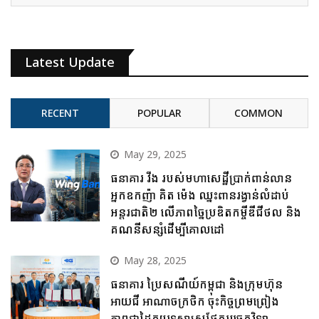
Latest Update
RECENT
POPULAR
COMMON
May 29, 2025
ធនាគារ វីង របស់មហាសេដ្ឋីប្រាក់ពាន់លាន
អ្នកឧកញ៉ា គិត ម៉េង ឈ្នះពានរង្វាន់លំដាប់
អន្តរជាតិ២ លើភាពច្នៃប្រឌិតកម្ចីឌីជីថល និង
គណនីសន្សំដើម្បីគោលដៅ
May 28, 2025
ធនាគារ ប្រៃសណីយ៍កម្ពុជា និងក្រុមហ៊ុន
អាយជី អាណាចក្រថិក ចុះកិច្ចព្រមព្រៀង
ភាពជាដៃគូយុទ្ធសាស្ត្រផ្នែកបច្ចេកវិទ្យា