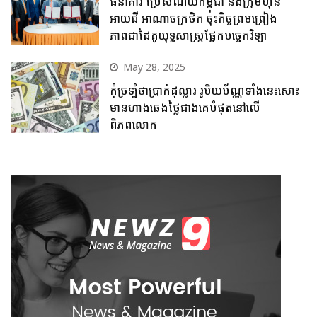
ធនាគារ ប្រៃសណីយ៍កម្ពុជា និងក្រុមហ៊ុន
អាយជី អាណាចក្រថិក ចុះកិច្ចព្រមព្រៀង
ភាពជាដៃគូយុទ្ធសាស្ត្រផ្នែកបច្ចេកវិទ្យា
May 28, 2025
កុំច្រឡំថាប្រាក់ដុល្លារ រូបិយប័ណ្ណទាំងនេះសោះ
មានហាងឆេងថ្លៃជាងគេបំផុតនៅលើ
ពិភពលោក