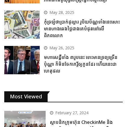
May 28, 2025
កុំច្រឡំថាប្រាក់ដុល្លារ រូបិយប័ណ្ណទាំងនេះសោះ
មានហាងឆេងថ្លៃជាងគេបំផុតនៅលើ
ពិភពលោក
May 26, 2025
មហាសេដ្ឋីទាំង ៣រូបនេះ ទោះមានទ្រព្យច្រើន
ប៉ុណ្ណា ក៏មិនចែកកេរ្តិ៍ឲ្យកូនដែរ ហើយនេះជា
ហេតុផល
Most Viewed
February 27, 2024
ស្ថាបនិកក្រុមហ៊ុន CheckinMe និង