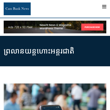
Skip
to
content
ព្រលានយន្តហោះអន្តរជាតិ