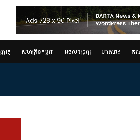
្ញវត្ថុ
សហគ្រិនកម្ពុជា
អចលនទ្រព្យ
ហាងឆេង
គណន