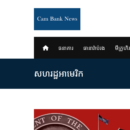
Skip
to
content
ធនាគារ
ធានារ៉ាប់រង
មីក្រូហិរញ
សហរដ្ឋអាមេរិក