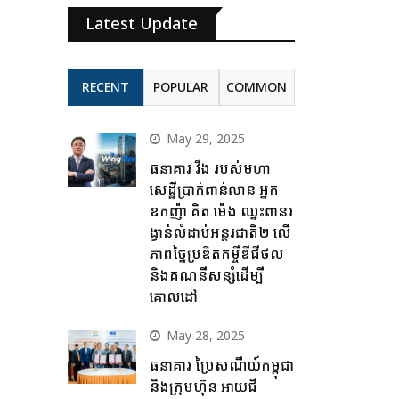
Latest Update
RECENT
POPULAR
COMMON
May 29, 2025
ធនាគារ វីង របស់មហា
សេដ្ឋីប្រាក់ពាន់លាន អ្នក
ឧកញ៉ា គិត ម៉េង ឈ្នះពានរ
ង្វាន់លំដាប់អន្តរជាតិ២ លើ
ភាពច្នៃប្រឌិតកម្ចីឌីជីថល
និងគណនីសន្សំដើម្បី
គោលដៅ
May 28, 2025
ធនាគារ ប្រៃសណីយ៍កម្ពុជា
និងក្រុមហ៊ុន អាយជី