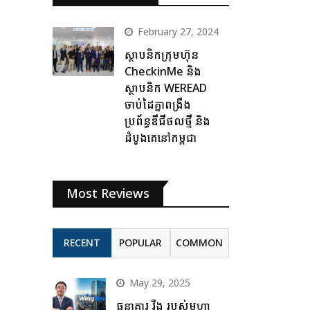
February 27, 2024
ស្ថាបនិកក្រុមហ៊ុន
CheckinMe និង
ស្ថាបនិក WEREAD
ចាប់ដៃគ្នាពង្រឹង
ប្រព័ន្ធឌីជីថលថ្មី និង
ដំបូងគេនៅកម្ពុជា
Most Reviews
RECENT
POPULAR
COMMON
May 29, 2025
ធនាគារ វីង របស់មហា