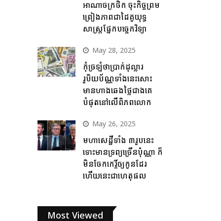
អាណាចក្រថិក ចុះកិច្ចព្រម
ព្រៀងភាពជាដៃគូយុទ្ធ
សាស្ត្រផ្នែកបច្ចេកវិទ្យា
May 28, 2025
កុំច្រឡំថាប្រាក់ដុល្លារ
រូបិយប័ណ្ណទាំងនេះសោះ
មានហាងឆេងថ្លៃជាងគេ
បំផុតនៅលើពិភពលោក
May 26, 2025
មហាសេដ្ឋីទាំង ៣រូបនេះ
ទោះមានទ្រព្យច្រើនប៉ុណ្ណា ក៏
មិនចែកកេរ្តិ៍ឲ្យកូនដែរ
ហើយនេះជាហេតុផល
Most Viewed