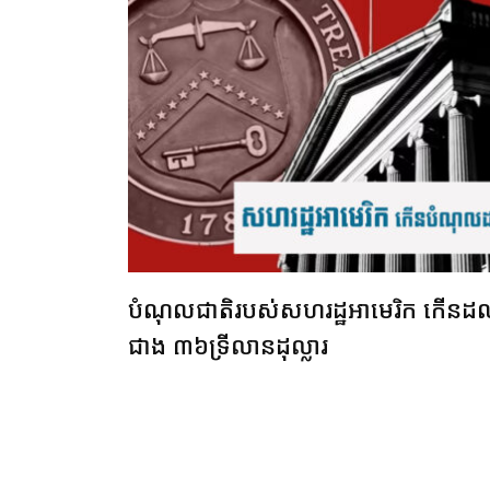
បំណុលជាតិរបស់សហរដ្ឋអាមេរិក កើនដ
ជាង ៣៦ទ្រីលានដុល្លារ