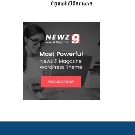
បំផុតនៅលើពិភពលោក