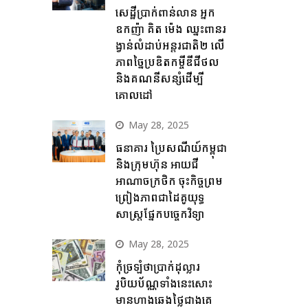
សេដ្ឋីប្រាក់ពាន់លាន អ្នក
ឧកញ៉ា គិត ម៉េង ឈ្នះពានរ
ង្វាន់លំដាប់អន្តរជាតិ២ លើ
ភាពច្នៃប្រឌិតកម្ចីឌីជីថល
និងគណនីសន្សំដើម្បី
គោលដៅ
May 28, 2025
ធនាគារ ប្រៃសណីយ៍កម្ពុជា
និងក្រុមហ៊ុន អាយជី
អាណាចក្រថិក ចុះកិច្ចព្រម
ព្រៀងភាពជាដៃគូយុទ្ធ
សាស្ត្រផ្នែកបច្ចេកវិទ្យា
May 28, 2025
កុំច្រឡំថាប្រាក់ដុល្លារ
រូបិយប័ណ្ណទាំងនេះសោះ
មានហាងឆេងថ្លៃជាងគេ