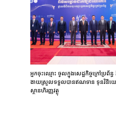
អ្នកចុះឈ្មោះ ចូលក្នុងសេដ្ឋកិច្ចក្រៅប្រព័ន្ធ
ងាយស្រួលទទួលបានឥណទាន ទុនវិនិយោគ
ស្ថានហិរញ្ញវត្ថុ