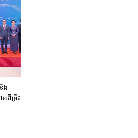
 នឹង
ពីគ្រឹះ