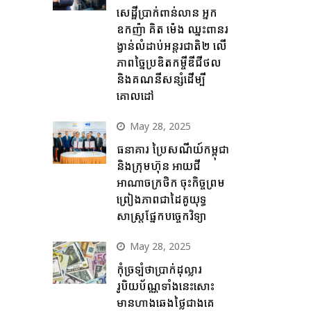
សេដ្ឋីប្រាក់ពាន់លាន អ្នក
ឧកញ៉ា គិត ម៉េង ឈ្នះពានរ
ង្វាន់លំដាប់អន្តរជាតិ២ លើ
ភាពច្នៃប្រឌិតកម្ចីឌីជីថល
និងគណនីសន្សំដើម្បី
គោលដៅ
May 28, 2025
ធនាគារ ប្រៃសណីយ៍កម្ពុជា
និងក្រុមហ៊ុន អាយជី
អាណាចក្រថិក ចុះកិច្ចព្រម
ព្រៀងភាពជាដៃគូយុទ្ធ
សាស្ត្រផ្នែកបច្ចេកវិទ្យា
May 28, 2025
កុំច្រឡំថាប្រាក់ដុល្លារ
រូបិយប័ណ្ណទាំងនេះសោះ
មានហាងឆេងថ្លៃជាងគេ