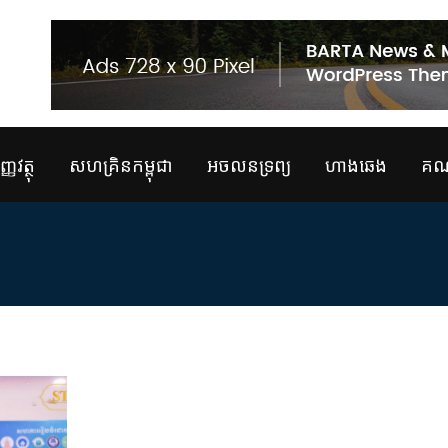
្ញវត្ថុ
សហគ្រិនកម្ពុជា
អចលនទ្រព្យ
ហាងឆេង
គណន