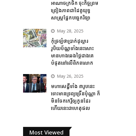
អាណាចក្រថិក ចុះកិច្ចព្រម
ព្រៀងភាពជាដៃគូយុទ្ធ
សាស្ត្រផ្នែកបច្ចេកវិទ្យា
May 28, 2025
កុំច្រឡំថាប្រាក់ដុល្លារ
រូបិយប័ណ្ណទាំងនេះសោះ
មានហាងឆេងថ្លៃជាងគេ
បំផុតនៅលើពិភពលោក
May 26, 2025
មហាសេដ្ឋីទាំង ៣រូបនេះ
ទោះមានទ្រព្យច្រើនប៉ុណ្ណា ក៏
មិនចែកកេរ្តិ៍ឲ្យកូនដែរ
ហើយនេះជាហេតុផល
Most Viewed