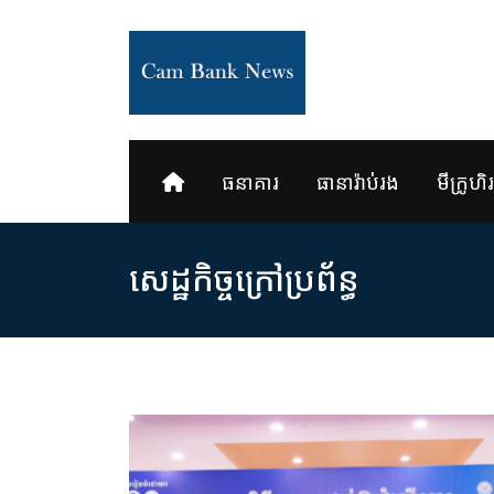
Skip
to
content
ធនាគារ
ធានារ៉ាប់រង
មីក្រូហិរញ
សេដ្ឋកិច្ចក្រៅប្រព័ន្ធ