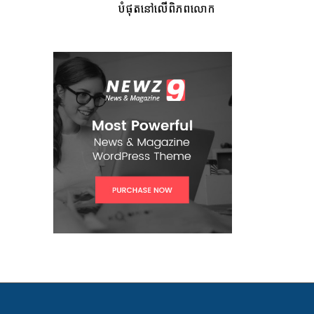
បំផុតនៅលើពិភពលោក