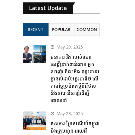
Latest Update
RECENT
POPULAR
COMMON
May 29, 2025
ធនាគារ វីង របស់មហា
សេដ្ឋីប្រាក់ពាន់លាន អ្នក
ឧកញ៉ា គិត ម៉េង ឈ្នះពានរ
ង្វាន់លំដាប់អន្តរជាតិ២ លើ
ភាពច្នៃប្រឌិតកម្ចីឌីជីថល
និងគណនីសន្សំដើម្បី
គោលដៅ
May 28, 2025
ធនាគារ ប្រៃសណីយ៍កម្ពុជា
និងក្រុមហ៊ុន អាយជី