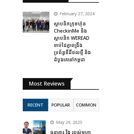
February 27, 2024
ស្ថាបនិកក្រុមហ៊ុន
CheckinMe និង
ស្ថាបនិក WEREAD
ចាប់ដៃគ្នាពង្រឹង
ប្រព័ន្ធឌីជីថលថ្មី និង
ដំបូងគេនៅកម្ពុជា
Most Reviews
RECENT
POPULAR
COMMON
May 29, 2025
ធនាគារ វីង របស់មហា