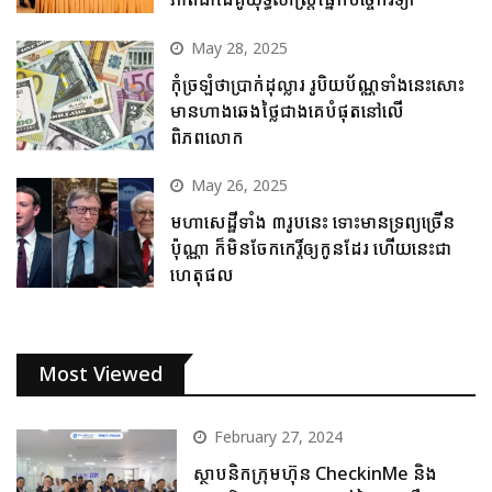
May 28, 2025
កុំច្រឡំថាប្រាក់ដុល្លារ រូបិយប័ណ្ណទាំងនេះសោះ
មានហាងឆេងថ្លៃជាងគេបំផុតនៅលើ
ពិភពលោក
May 26, 2025
មហាសេដ្ឋីទាំង ៣រូបនេះ ទោះមានទ្រព្យច្រើន
ប៉ុណ្ណា ក៏មិនចែកកេរ្តិ៍ឲ្យកូនដែរ ហើយនេះជា
ហេតុផល
Most Viewed
February 27, 2024
ស្ថាបនិកក្រុមហ៊ុន CheckinMe និង