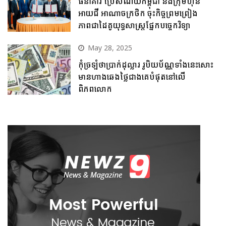
ធនាគារ ប្រៃសណីយ៍កម្ពុជា និងក្រុមហ៊ុន
អាយជី អាណាចក្រថិក ចុះកិច្ចព្រមព្រៀង
ភាពជាដៃគូយុទ្ធសាស្ត្រផ្នែកបច្ចេកវិទ្យា
May 28, 2025
កុំច្រឡំថាប្រាក់ដុល្លារ រូបិយប័ណ្ណទាំងនេះសោះ
មានហាងឆេងថ្លៃជាងគេបំផុតនៅលើ
ពិភពលោក