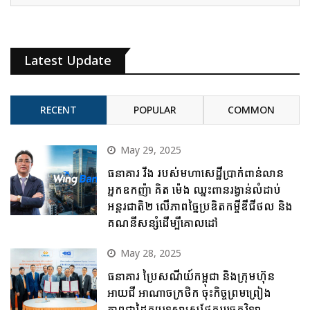
Latest Update
RECENT
POPULAR
COMMON
May 29, 2025
ធនាគារ វីង របស់មហាសេដ្ឋីប្រាក់ពាន់លាន
អ្នកឧកញ៉ា គិត ម៉េង ឈ្នះពានរង្វាន់លំដាប់
អន្តរជាតិ២ លើភាពច្នៃប្រឌិតកម្ចីឌីជីថល និង
គណនីសន្សំដើម្បីគោលដៅ
May 28, 2025
ធនាគារ ប្រៃសណីយ៍កម្ពុជា និងក្រុមហ៊ុន
អាយជី អាណាចក្រថិក ចុះកិច្ចព្រមព្រៀង
ភាពជាដៃគូយុទ្ធសាស្ត្រផ្នែកបច្ចេកវិទ្យា