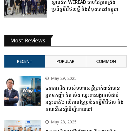
ស្ថាបនិក WEREAD ចាប់ដៃគ្នាពង្រឹង
ប្រព័ន្ធឌីជីថលថ្មី និងដំបូងគេនៅកម្ពុជា
Most Reviews
RECENT
POPULAR
COMMON
May 29, 2025
ធនាគារ វីង របស់មហាសេដ្ឋីប្រាក់ពាន់លាន
អ្នកឧកញ៉ា គិត ម៉េង ឈ្នះពានរង្វាន់លំដាប់
អន្តរជាតិ២ លើភាពច្នៃប្រឌិតកម្ចីឌីជីថល និង
គណនីសន្សំដើម្បីគោលដៅ
May 28, 2025