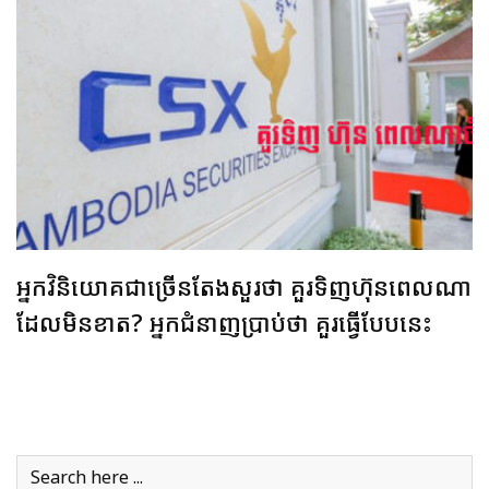
អ្នកវិនិយោគជាច្រើនតែងសួរថា គួរទិញហ៊ុនពេលណា
ដែលមិនខាត? អ្នកជំនាញប្រាប់ថា គួរធ្វើបែបនេះ