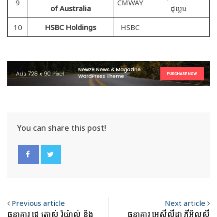
9
CMWAY
of Australia
ដុល្លារ
10
HSBC Holdings
HSBC
You can share this post!
Previous article
Next article
ធនាគារ ជេ ត្រាស់ រ៉ូយ៉ាល់ និង
ធនាគារ អេស៊ីលីដា ភីអិលស៊ី