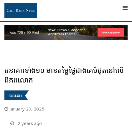
Skip
to
content
ធនាគារទាំង១០ មានតម្លៃថ្លៃជាងគេបំផុតនៅលើ
ពិភពលោក
ធនាគារ
January 29, 2025
2 years ago