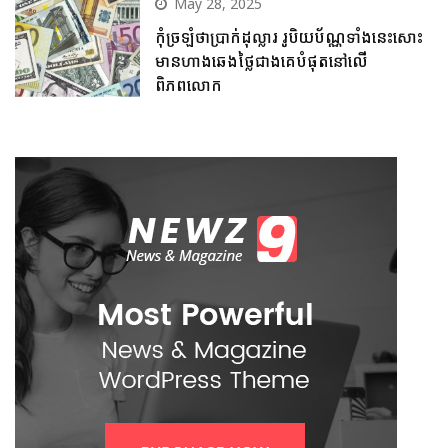
May 28, 2025
កុំច្រឡំថាប្រាក់ដុល្លារ រូបិយប័ណ្ណទាំងនេះសោះ
មានហាងឆេងថ្លៃជាងគេបំផុតនៅលើ
ពិភពលោក