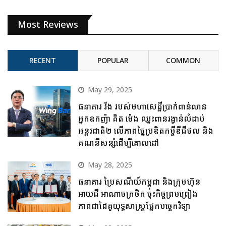
Most Reviews
RECENT
POPULAR
COMMON
May 29, 2025
ធនាគារ វីង របស់មហាសេដ្ឋីប្រាក់ពាន់លាន
អ្នកឧកញ៉ា គិត ម៉េង ឈ្នះពានរង្វាន់លំដាប់
អន្តរជាតិ២ លើភាពច្នៃប្រឌិតកម្ចីឌីជីថល និង
គណនីសន្សំដើម្បីគោលដៅ
May 28, 2025
ធនាគារ ប្រៃសណីយ៍កម្ពុជា និងក្រុមហ៊ុន
អាយជី អាណាចក្រថិក ចុះកិច្ចព្រមព្រៀង
ភាពជាដៃគូយុទ្ធសាស្ត្រផ្នែកបច្ចេកវិទ្យា