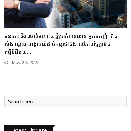
ធនាគារ វីង របស់មហាសេដ្ឋីប្រាក់ពាន់លាន អ្នកឧកញ៉ា គិត
ម៉េង ឈ្នះពានរង្វាន់លំដាប់អន្តរជាតិ២ លើភាពច្នៃប្រឌិត
កម្ចីឌីជីថល…
May 29, 2025
Latest Update