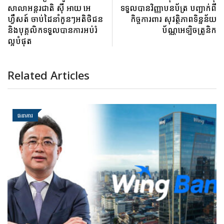
សាលាអន្តរជាតិ ស៊ី អាយ អេ
ទទួលបានវិញ្ញាបនប័ត្រ បញ្ជាក់ពី
ហ្វឺសត៍ ចាប់ដៃនាំកូនៗអតិថិជន
កិច្ចការពារ សុវត្ថិភាពទិន្នន័យ
និងបុគ្គលិកទទួលបានការអប់រំ
ប័ណ្ណអេឡិចត្រូនិក
ល្អបំផុត
Related Articles
ធនាគារ