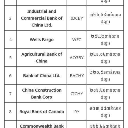
Industrial and
៣២៤,៤៩ពាន់លាន
3
Commercial Bank of
IDCBY
ដុល្លារ
China Ltd.
២៥៤,២ពាន់លាន
4
Wells Fargo
WFC
ដុល្លារ
Agricultural Bank of
២៤១,០៤ពាន់លាន
5
ACGBY
China
ដុល្លារ
២២០,៥១ពាន់លាន
6
Bank of China Ltd.
BACHY
ដុល្លារ
China Construction
២០៦,៤៩ពាន់លាន
7
CICHY
Bank Corp
ដុល្លារ
១៧៣,៨៨ពាន់លាន
8
Royal Bank of Canada
RY
ដុល្លារ
Commonwealth Bank
១៦៦,៤៤ពាន់លាន