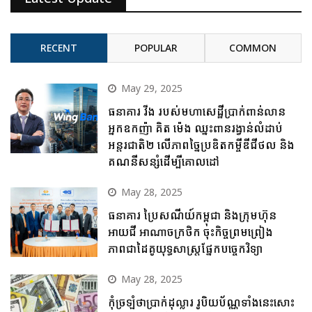
RECENT
POPULAR
COMMON
May 29, 2025
ធនាគារ វីង របស់មហាសេដ្ឋីប្រាក់ពាន់លាន
អ្នកឧកញ៉ា គិត ម៉េង ឈ្នះពានរង្វាន់លំដាប់
អន្តរជាតិ២ លើភាពច្នៃប្រឌិតកម្ចីឌីជីថល និង
គណនីសន្សំដើម្បីគោលដៅ
May 28, 2025
ធនាគារ ប្រៃសណីយ៍កម្ពុជា និងក្រុមហ៊ុន
អាយជី អាណាចក្រថិក ចុះកិច្ចព្រមព្រៀង
ភាពជាដៃគូយុទ្ធសាស្ត្រផ្នែកបច្ចេកវិទ្យា
May 28, 2025
កុំច្រឡំថាប្រាក់ដុល្លារ រូបិយប័ណ្ណទាំងនេះសោះ