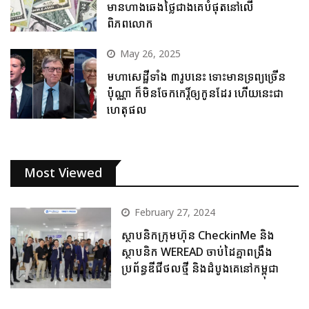
មានហាងឆេងថ្លៃជាងគេបំផុតនៅលើ
ពិភពលោក
May 26, 2025
មហាសេដ្ឋីទាំង ៣រូបនេះ ទោះមានទ្រព្យច្រើន
ប៉ុណ្ណា ក៏មិនចែកកេរ្តិ៍ឲ្យកូនដែរ ហើយនេះជា
ហេតុផល
Most Viewed
February 27, 2024
ស្ថាបនិកក្រុមហ៊ុន CheckinMe និង
ស្ថាបនិក WEREAD ចាប់ដៃគ្នាពង្រឹង
ប្រព័ន្ធឌីជីថលថ្មី និងដំបូងគេនៅកម្ពុជា