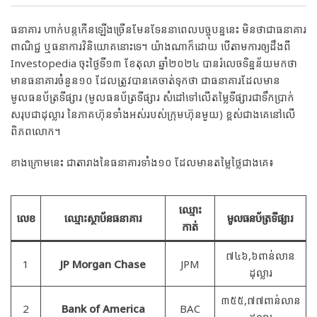
ធនាគារ ហាក់បន្តកើនឡើងច្រើនមែនទែននាពេលបច្ចុបន្ននេះ មិនថាជាធនាគារ
ពាណិជ្ជ ឬធនាការវិនិយោគនោះទេ។ យ៉ាងណាក៏ដោយ បើតាមការឲ្យដឹងពី
Investopedia ចុះថ្ងៃទី១៣ ខែតុលា ឆ្នាំ២០២៤ បានរំលេចទិន្នន័យមកថា
មានធនាគារចំនួន១០ ដែលត្រូវបានគេចាត់ទុកថា​ ជាធនាគារដែលមាន
មូលធនប័ត្រទីផ្សារ (មូលធនប័ត្រទីផ្សារ សំដៅទៅលើតម្លៃទីផ្សារជាទឹកប្រាក់
សរុបជាដុល្លារ នៃភាគហ៊ុនទាំងអស់របស់ក្រុមហ៊ុនមួយ) ខ្ពស់ជាងគេនៅលើ
ពិភពលោក។
ខាងក្រោមនេះ ជាតារាងនៃធនាគារទាំង១០ ដែលមានតម្លៃថ្លៃជាងគេ៖
ឈ្មោះ
លេខ
ឈ្មោះស្ថាប័នធនាគារ
មូលធនប័ត្រទីផ្សារ
កាត់
៧៤៦,៦ពាន់លាន
1
JP Morgan Chase
JPM
ដុល្លារ
៣៥៥,៧៧ពាន់លាន
2
Bank of America
BAC
ដុល្លារ