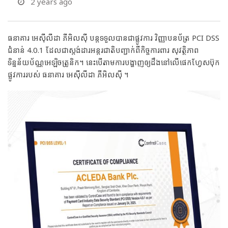
2 years ago
ធនាគារ អេស៊ីលីដា ភីអិលស៊ី បន្តទទួលបានជាផ្លូវការ វិញ្ញាបនប័ត្រ PCI DSS
ជំនាន់ 4.0.1 ដែលជាស្តង់ដារអន្តរជាតិបញ្ជាក់ពីកិច្ចការពារ សុវត្ថិភាព
ទិន្នន័យប័ណ្ណអេឡិចត្រូនិក។ នេះបើតាមការបង្ហាញឲ្យដឹងនៅលើផេកហ្វែសប៊ុក
ផ្លូវការរបស់ ធនាគារ អេស៊ីលីដា ភីអិលស៊ី ។