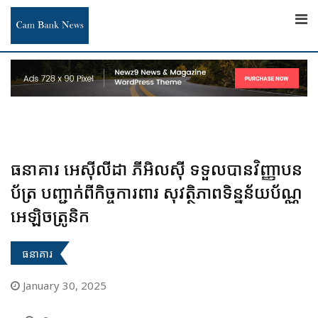
Skip
to
content
ធនាគារ អេស៊ីលីដា ភីអិលស៊ី ទទួលបានវិញ្ញាបន
ប័ត្រ បញ្ជាក់ពីកិច្ចការពារ សុវត្ថិភាពទិន្នន័យប័ណ្ណ
អេឡិចត្រូនិក
ធនាគារ
January 30, 2025