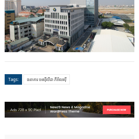
Tags:
ធនាគារ អេស៊ីលីដា ភីអិលស៊ី