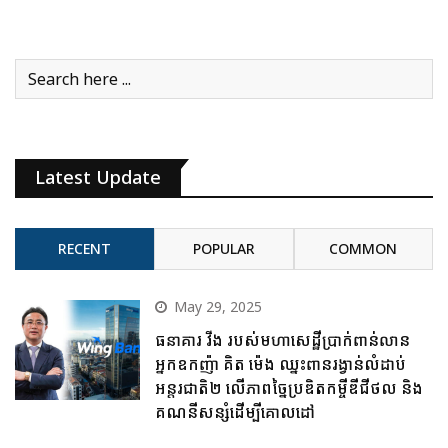
Latest Update
RECENT
POPULAR
COMMON
May 29, 2025
ធនាគារ វីង របស់មហាសេដ្ឋីប្រាក់ពាន់លាន
អ្នកឧកញ៉ា គិត ម៉េង ឈ្នះពានរង្វាន់លំដាប់
អន្តរជាតិ២ លើភាពច្នៃប្រឌិតកម្ចីឌីជីថល និង
គណនីសន្សំដើម្បីគោលដៅ