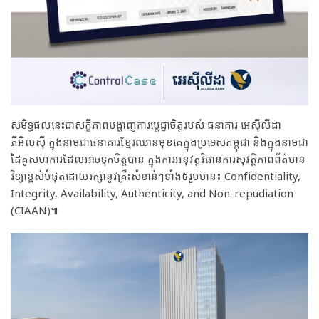
សមិទ្ធផលនេះជាសក្ខីភាពបង្ហាញការប្តេជ្ញាចិត្តរបស់ ធនាគារ អេស៊ីលីដា
ភីអិលស៊ី ក្នុងនាមជាធនាគារខ្មែរឈានមុខគេក្នុងប្រទេសកម្ពុជា និងក្នុងនាមជា
ដៃគូសហការដែលអាចទុកចិត្តបាន ក្នុងការអនុវត្តវិធានការសុវត្ថិភាពព័ត៌មាន
វិទ្យាខ្ពស់បំផុតដោយរក្សានូវគ្រឹះសំខាន់ៗទាំង៥រួមមាន៖ Confidentiality,
Integrity, Availability, Authenticity, and Non-repudiation
(CIAAN)៕