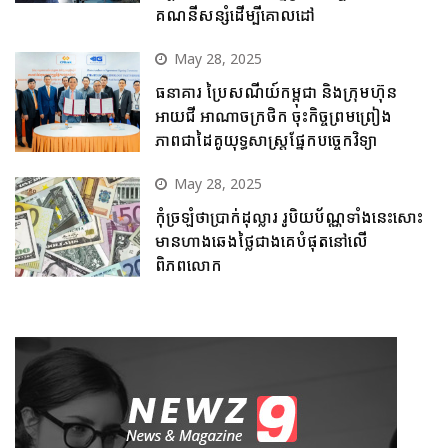
គណនីសន្សំដើម្បីគោលដៅ
May 28, 2025
ធនាគារ ប្រៃសណីយ៍កម្ពុជា និងក្រុមហ៊ុន
អាយជី អាណាចក្រថិក ចុះកិច្ចព្រមព្រៀង
ភាពជាដៃគូយុទ្ធសាស្ត្រផ្នែកបច្ចេកវិទ្យា
May 28, 2025
កុំច្រឡំថាប្រាក់ដុល្លារ រូបិយប័ណ្ណទាំងនេះសោះ
មានហាងឆេងថ្លៃជាងគេបំផុតនៅលើ
ពិភពលោក