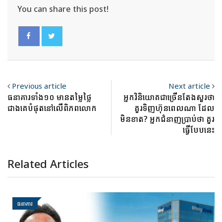
You can share this post!
Previous article
Next article
ធនាគារទាំង១០ មានតម្លៃថ្លៃ
អ្នកវិនិយោគជាច្រើនតែងសួរថា
ជាងគេបំផុតនៅលើពិភពលោក
គួរទិញហ៊ុនពេលណា ដែល
មិនខាត? អ្នកជំនាញប្រាប់ថា គួរ
ធ្វើបែបនេះ
Related Articles
ធនាគារ