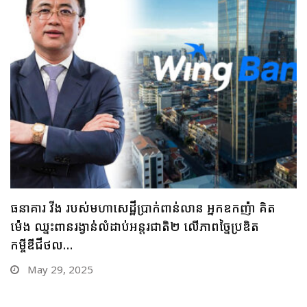
ធនាគារ ប្រៃសណីយ៍កម្ពុជា និងក្រុមហ៊ុន អាយជី អាណា
ចក្រថិក ចុះកិច្ចព្រមព្រៀងភាពជាដៃគូយុទ្ធសាស្ត្រផ្នែកបច្ចេកវិទ្យា
May 28, 2025