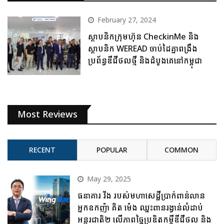
February 27, 2024
ស្ថាបនិកក្រុមហ៊ុន CheckinMe និង
ស្ថាបនិក WEREAD ចាប់ដៃគ្នាពង្រឹង
ប្រព័ន្ធឌីជីថលថ្មី និងដំបូងគេនៅកម្ពុជា
Most Reviews
RECENT
POPULAR
COMMON
May 29, 2025
ធនាគារ វីង របស់មហាសេដ្ឋីប្រាក់ពាន់លាន
អ្នកឧកញ៉ា គិត ម៉េង ឈ្នះពានរង្វាន់លំដាប់
អន្តរជាតិ២ លើភាពច្នៃប្រឌិតកម្ចីឌីជីថល និង