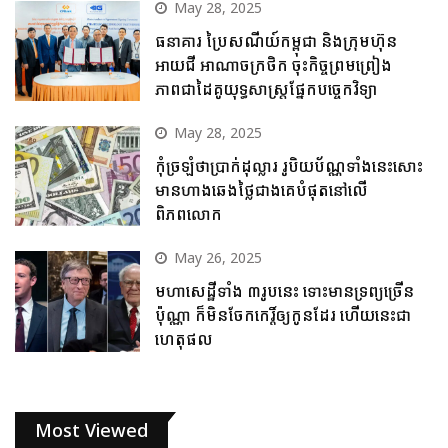
May 28, 2025
ធនាគារ ប្រៃសណីយ៍កម្ពុជា និងក្រុមហ៊ុន
អាយជី អាណាចក្រថិក ចុះកិច្ចព្រមព្រៀង
ភាពជាដៃគូយុទ្ធសាស្ត្រផ្នែកបច្ចេកវិទ្យា
May 28, 2025
កុំច្រឡំថាប្រាក់ដុល្លារ រូបិយប័ណ្ណទាំងនេះសោះ
មានហាងឆេងថ្លៃជាងគេបំផុតនៅលើ
ពិភពលោក
May 26, 2025
មហាសេដ្ឋីទាំង ៣រូបនេះ ទោះមានទ្រព្យច្រើន
ប៉ុណ្ណា ក៏មិនចែកកេរ្តិ៍ឲ្យកូនដែរ ហើយនេះជា
ហេតុផល
Most Viewed