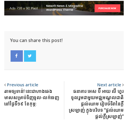
You can share this post!
Previous article
Next article
តាមឲ្យទាន់! នេះជាហាងឆេង
ធនាគារ អេស ប៊ី អាយ លី ហួរ
មាសសម្រាប់ទិញចូល-លក់ចេញ
ចូលរួមជាមួយមជ្ឈមណ្ឌលជាតិ
នៅថ្ងៃទី១៩ ខែកុម្ភៈ
ផ្តល់ឈាម រៀបចំទិវានៃក្តី
ស្រឡាញ់ ក្នុងបរិបទ “ផ្តល់ឈាម
ផ្តល់ក្តីស្រឡាញ់”