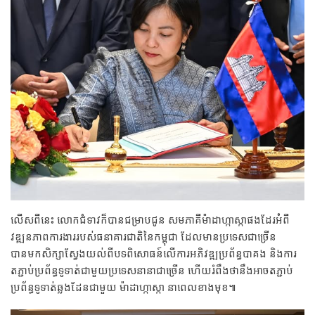
លើសពីនេះ លោកជំទាវក៏បានជម្រាបជូន សមភាគីម៉ាដាហ្កាស្កាផងដែរអំពី
វឌ្ឍនភាពការងាររបស់ធនាគារជាតិនៃកម្ពុជា ដែលមានប្រទេសជាច្រើន
បានមកសិក្សាស្វែងយល់ពីបទពិសោធន៍លើការអភិវឌ្ឍប្រព័ន្ធបាគង និងការ
តភ្ជាប់ប្រព័ន្ធទូទាត់ជាមួយប្រទេសនានាជាច្រើន ហើយរំពឹងថានឹងអាចតភ្ជាប់
ប្រព័ន្ធទូទាត់ឆ្លងដែនជាមួយ ម៉ាដាហ្កាស្កា នាពេលខាងមុខ៕