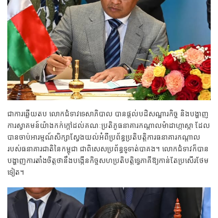
ជាការឆ្លើយតប លោកជំទាវទេសាភិបាល បានផ្តល់បដិសណ្ឋារកិច្ច និងបង្ហាញ
ការស្វាគមន៍យ៉ាងកក់ក្តៅដល់គណៈប្រតិភូធនាគារកណ្តាលម៉ាដាហ្កាស្កា ដែល
បានចាប់អារម្មណ៍សិក្សាស្វែងយល់អំពីប្រព័ន្ធប្រតិបត្តិការធនាគារកណ្តាល
របស់ធនាគារជាតិនៃកម្ពុជា ជាពិសេសប្រព័ន្ធទូទាត់បាគង។ លោកជំទាវក៏បាន
បង្ហាញការតាំងចិត្តថានឹងបង្កើនកិច្ចសហប្រតិបត្តិទ្វេភាគីឱ្យកាន់តែប្រសើរថែម
ទៀត។