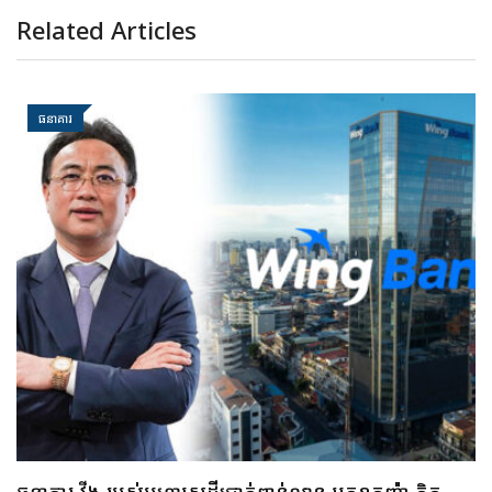
Related Articles
ធនាគារ
ធនាគារ ប្រៃសណីយ៍កម្ពុជា និងក្រុមហ៊ុន អាយជី អាណា