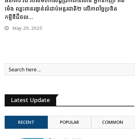
ចក្រថិក ចុះកិច្ចព្រមព្រៀងភាពជាដៃគូយុទ្ធសាស្ត្រផ្នែកបច្ចេកវិទ្យា
May 28, 2025
Latest Update
RECENT
POPULAR
COMMON