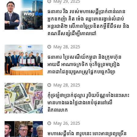
May 29, 2025
ធនាគារ វីង របស់មហាសេដ្ឋីប្រាក់ពាន់លាន
អ្នកឧកញ៉ា គិត ម៉េង ឈ្នះពានរង្វាន់លំដាប់
អន្តរជាតិ២ លើភាពច្នៃប្រឌិតកម្ចីឌីជីថល និង
គណនីសន្សំដើម្បីគោលដៅ
May 28, 2025
ធនាគារ ប្រៃសណីយ៍កម្ពុជា និងក្រុមហ៊ុន
អាយជី អាណាចក្រថិក ចុះកិច្ចព្រមព្រៀង
ភាពជាដៃគូយុទ្ធសាស្ត្រផ្នែកបច្ចេកវិទ្យា
May 28, 2025
កុំច្រឡំថាប្រាក់ដុល្លារ រូបិយប័ណ្ណទាំងនេះសោះ
មានហាងឆេងថ្លៃជាងគេបំផុតនៅលើ
ពិភពលោក
May 26, 2025
មហាសេដ្ឋីទាំង ៣រូបនេះ ទោះមានទ្រព្យច្រើន