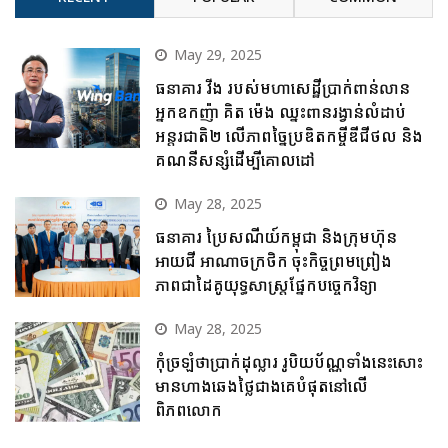
May 29, 2025
ធនាគារ វីង របស់មហាសេដ្ឋីប្រាក់ពាន់លាន
អ្នកឧកញ៉ា គិត ម៉េង ឈ្នះពានរង្វាន់លំដាប់
អន្តរជាតិ២ លើភាពច្នៃប្រឌិតកម្ចីឌីជីថល និង
គណនីសន្សំដើម្បីគោលដៅ
May 28, 2025
ធនាគារ ប្រៃសណីយ៍កម្ពុជា និងក្រុមហ៊ុន
អាយជី អាណាចក្រថិក ចុះកិច្ចព្រមព្រៀង
ភាពជាដៃគូយុទ្ធសាស្ត្រផ្នែកបច្ចេកវិទ្យា
May 28, 2025
កុំច្រឡំថាប្រាក់ដុល្លារ រូបិយប័ណ្ណទាំងនេះសោះ
មានហាងឆេងថ្លៃជាងគេបំផុតនៅលើ
ពិភពលោក