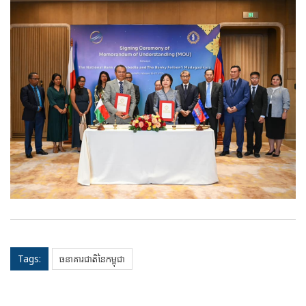
Tags:
ធនាគារជាតិនៃកម្ពុជា