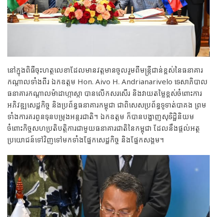
នៅក្នុងពិធីចុះហត្ថលេខាដែលមានវត្តមានចូលរួមពីមន្ត្រីជាន់ខ្ពស់នៃធនាគារ
កណ្តាលទាំងពីរ ឯកឧត្តម Hon. Aivo H. Andrianarivelo ទេសាភិបាល
ធនាគារកណ្តាលម៉ាដាហ្កាស្កា បានលើកសរសើរ និងវាយតម្លៃខ្ពស់ចំពោះការ
អភិវឌ្ឍសេដ្ឋកិច្ច និងប្រព័ន្ធធនាគារកម្ពុជា ជាពិសេសប្រព័ន្ធទូទាត់បាគង ព្រម
ទាំងការគរពូនទុនបម្រុងអន្តរជាតិ។ ឯកឧត្តម ក៏បានបង្ហាញសុទិដ្ឋិនិយម
ចំពោះកិច្ចសហប្រតិបត្តិការជាមួយធនាគារជាតិនៃកម្ពុជា ដែលនឹងផ្តល់អត្ថ
ប្រយោជន៍ទៅវិញទៅមកទាំងផ្នែកសេដ្ឋកិច្ច និងផ្នែកសង្គម។