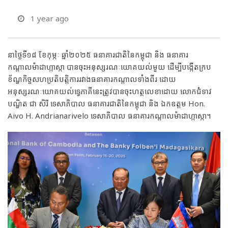
1 year ago
នាថ្ងៃទី១៨ ខែកុម្ភៈ ឆ្នាំ២០២៥ ធនាគារជាតិនៃកម្ពុជា និង ធនាគារ
កណ្តាលម៉ាដាហ្កាស្កា បានចុះអនុស្សរណៈយោគយល់មួយ ដើម្បីបង្កើតក្រប
ខ័ណ្ឌកិច្ចសហប្រតិបត្តិការរវាងធនាគារកណ្តាលទាំងពីរ ដោយ
អនុស្សរណៈយោគយល់ទ្វេភាគីនេះត្រូវបានចុះហត្ថលេខាដោយ លោកជំទាវ
បណ្ឌិត ជា សិរី ទេសាភិបាល ធនាគារជាតិនៃកម្ពុជា និង ឯកឧត្តម Hon.
Aivo H. Andrianarivelo ទេសាភិបាល ធនាគារកណ្តាលម៉ាដាហ្កាស្កា។