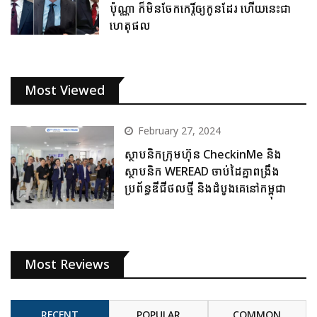
ប៉ុណ្ណា ក៏មិនចែកកេរ្តិ៍ឲ្យកូនដែរ ហើយនេះជា
ហេតុផល
Most Viewed
February 27, 2024
ស្ថាបនិកក្រុមហ៊ុន CheckinMe និង
ស្ថាបនិក WEREAD ចាប់ដៃគ្នាពង្រឹង
ប្រព័ន្ធឌីជីថលថ្មី និងដំបូងគេនៅកម្ពុជា
Most Reviews
RECENT
POPULAR
COMMON