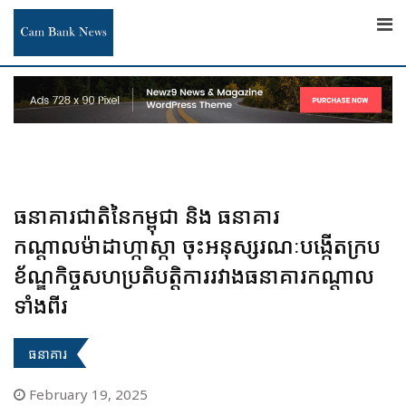
Skip
to
content
ធនាគារជាតិនៃកម្ពុជា និង ធនាគារ
កណ្តាលម៉ាដាហ្កាស្កា ចុះអនុស្សរណៈបង្កើតក្រប
ខ័ណ្ឌកិច្ចសហប្រតិបត្តិការរវាងធនាគារកណ្តាល
ទាំងពីរ
ធនាគារ
February 19, 2025