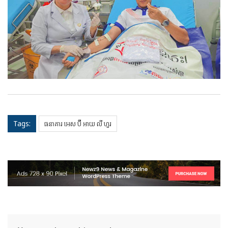
Tags:
ធនាគារ អេស ប៊ី អាយ លី ហួរ