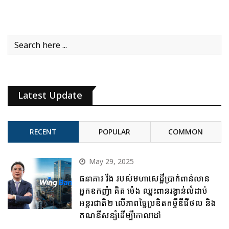
Latest Update
RECENT
POPULAR
COMMON
May 29, 2025
ធនាគារ វីង របស់មហាសេដ្ឋីប្រាក់ពាន់លាន
អ្នកឧកញ៉ា គិត ម៉េង ឈ្នះពានរង្វាន់លំដាប់
អន្តរជាតិ២ លើភាពច្នៃប្រឌិតកម្ចីឌីជីថល និង
គណនីសន្សំដើម្បីគោលដៅ