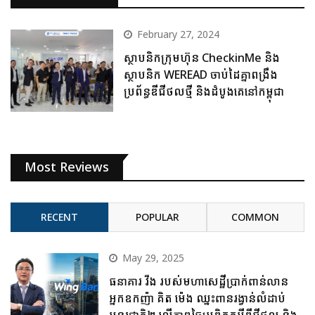
February 27, 2024
ស្ថាបនិកក្រុមហ៊ុន CheckinMe និង
ស្ថាបនិក WEREAD ចាប់ដៃគ្នាពង្រឹង
ប្រព័ន្ធឌីជីថលថ្មី និងដំបូងគេនៅកម្ពុជា
Most Reviews
RECENT
POPULAR
COMMON
May 29, 2025
ធនាគារ វីង របស់មហាសេដ្ឋីប្រាក់ពាន់លាន
អ្នកឧកញ៉ា គិត ម៉េង ឈ្នះពានរង្វាន់លំដាប់
អន្តរជាតិ២ លើភាពច្នៃប្រឌិតកម្ចីឌីជីថល និង