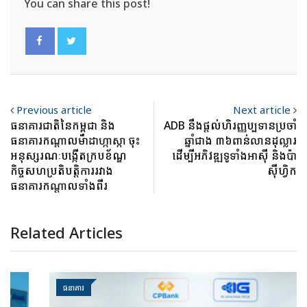
You can share this post!
Previous article
Next article
ធនាគារជាតិនៃកម្ពុជា និង
ADB នឹងផ្តល់ហិរញ្ញប្បទានប្រចាំ
ធនាគារកណ្តាលម៉ាដាហ្កាស្កា ចុះ
ឆ្នាំជាង ៣៦ពាន់លានដុល្លារ
អនុស្សរណៈបង្កើតក្របខ័ណ្ឌ
ដើម្បីអភិវឌ្ឍទូទាំងអាស៊ី និងប៉ា
កិច្ចសហប្រតិបត្តិការរវាង
ស៊ីហ្វិក
ធនាគារកណ្តាលទាំងពីរ
Related Articles
ធនាគារ