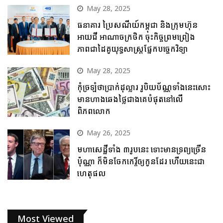
May 28, 2025
ធនាគារ ប្រៃសណីយ៍កម្ពុជា និងក្រុមហ៊ុន
អាយជី អាណាចក្រថិក ចុះកិច្ចព្រមព្រៀង
ភាពជាដៃគូយុទ្ធសាស្ត្រផ្នែកបច្ចេកវិទ្យា
May 28, 2025
កុំច្រឡំថាប្រាក់ដុល្លារ រូបិយប័ណ្ណទាំងនេះសោះ
មានហាងឆេងថ្លៃជាងគេបំផុតនៅលើ
ពិភពលោក
May 26, 2025
មហាសេដ្ឋីទាំង ៣រូបនេះ ទោះមានទ្រព្យច្រើន
ប៉ុណ្ណា ក៏មិនចែកកេរ្តិ៍ឲ្យកូនដែរ ហើយនេះជា
ហេតុផល
Most Viewed