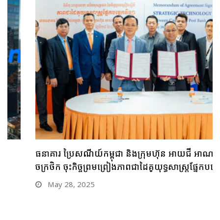
ធនាគារ ប្រៃសណីយ៍កម្ពុជា និងក្រុមហ៊ុន អាយជី អាណា
ចក្រថិក ចុះកិច្ចព្រមព្រៀងភាពជាដៃគូយុទ្ធសាស្ត្រផ្នែកបច្ចេកវិទ្យា
May 28, 2025