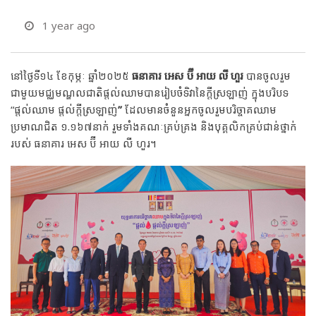
1 year ago
នៅថ្ងៃទី១៤ ខែកុម្ភៈ ឆ្នាំ២០២៥
ធនាគារ អេស ប៊ី អាយ លី ហួរ
បានចូលរួម​​
ជាមួយ​មជ្ឈមណ្ឌលជាតិផ្តល់ឈាម​បានរៀបចំទិវានៃក្តីស្រឡាញ់ ក្នុងបរិបទ
“ផ្តល់ឈាម ផ្តល់ក្តីស្រឡាញ់
”
ដែលមាន​​ចំនួន​អ្នក​ចូល​រួមបរិច្ចាគ​ឈាម​
ប្រមាណជិត ១.១៦៧នាក់ រួមទាំងគណៈគ្រប់គ្រង និងបុគ្គលិកគ្រប់ជាន់ថ្នាក់
របស់ ធនាគារ អេស ប៊ី អាយ លី ហួរ។