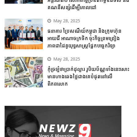
គណនីសន្សំដើម្បីគោលដៅ
May 28, 2025
ធនាគារ ប្រៃសណីយ៍កម្ពុជា និងក្រុមហ៊ុន
អាយជី អាណាចក្រថិក ចុះកិច្ចព្រមព្រៀង
ភាពជាដៃគូយុទ្ធសាស្ត្រផ្នែកបច្ចេកវិទ្យា
May 28, 2025
កុំច្រឡំថាប្រាក់ដុល្លារ រូបិយប័ណ្ណទាំងនេះសោះ
មានហាងឆេងថ្លៃជាងគេបំផុតនៅលើ
ពិភពលោក