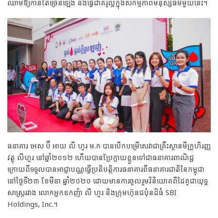
ឈាម​ឱ្យ​កាន់តែ​ច្រើនឡើង និងធ្វើ​ជា​គំរូល្អក្នុង​សកម្មភាព​មនុស្សធម៌មួយនេះ​។
ធនាគារ អេស ប៊ី អាយ លី ហួរ ម.ក បានបើកបម្រើសេវាជាគ្រឹះស្ថានមីក្រូហិរញ្ញ
វត្ថុ លីហួរ នៅឆ្នាំ២០១២ ហើយបានប្រែក្លាយខ្លួនទៅជាធនាគារពាណិជ្ជ
ក្រោយពីទទួលបានអាជ្ញាបណ្ណធ្វើប្រតិបត្តិការធនាគារពីធនាគារជាតិនៃកម្ពុជា
នៅថ្ងៃទី២៣ ខែមីនា ឆ្នាំ២០២០ ដោយមានការចូលរួមវិនិយោគពីដៃគូជាយុទ្ធ
សាស្រ្តរវាង លោកអ្នកឧកញ៉ា លី ហួរ និងក្រុមហ៊ុនជប៉ុនដ៏ធំ SBI
Holdings, Inc.។