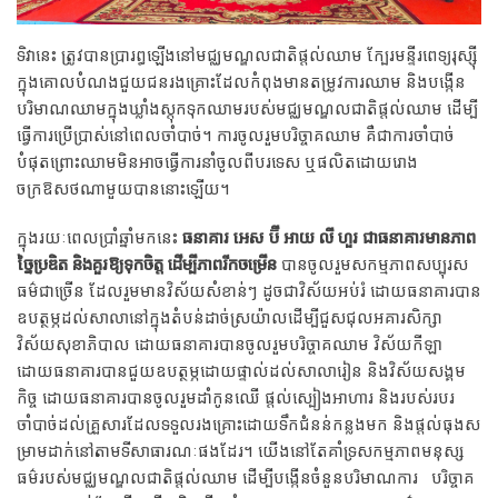
ទិវានេះ ត្រូវបានប្រារព្ធឡើងនៅមជ្ឈមណ្ឌលជាតិផ្តល់ឈាម ក្បែរមន្ទីរពេទ្យរុស្ស៊ី
ក្នុងគោលបំណង​ជួយជន​​រង​គ្រោះ​​ដែលកំពុងមានតម្រូវការឈាម និងបង្កើន
បរិមាណឈាម​ក្នុងឃ្លាំង​ស្តុកទុកឈាម​របស់មជ្ឈមណ្ឌល​ជាតិផ្តល់ឈាម ​ដើម្បី
ធ្វើការប្រើប្រាស់​​នៅពេល​ចាំបាច់។ ការចូលរួមបរិច្ចាគ​ឈាម គឺ​ជាការចាំបាច់​
បំផុត​ព្រោះ​ឈាម​​មិនអាច​ធ្វើការនាំ​ចូល​ពីបរទេស ឬផលិតដោយរោង
ចក្រឱសថណា​មួយ​​បាន​នោះឡើយ​។
ក្នុងរយៈពេលប្រាំឆ្នាំមកនេះ
ធនាគារ អេស ប៊ី អាយ លី ហួរ
ជាធនាគារមានភាព
ច្នៃប្រឌិត និងគួរឱ្យទុកចិត្ត ដើម្បីភាពរីកចម្រើន
​បានចូលរួមសកម្មភាពសប្បុរស
ធម៌ជាច្រើន ដែលរួមមានវិស័យសំខាន់ៗ ដូចជាវិស័យអប់រំ ដោយធនាគារបាន
ឧបត្ថម្ភដល់សាលានៅក្នុងតំបន់ដាច់ស្រយ៉ាលដើម្បីជួសជុលអគារសិក្សា
វិស័យសុខាភិបាល ដោយធនាគារបានចូលរួមបរិច្ចាគឈាម វិស័យកីឡា
ដោយធនាគារបានជួយឧបត្ថម្ភដោយផ្ទាល់ដល់សាលារៀន និងវិស័យសង្គម
កិច្ច ដោយធនាគារបានចូលរួមដាំកូនឈើ ផ្តល់ស្បៀងអាហារ និងរបស់របរ
ចាំបាច់ដល់គ្រួសារដែលទទួលរងគ្រោះដោយទឹកជំនន់កន្លងមក និងផ្តល់ធុងស
ម្រាមដាក់នៅតាមទីសាធារណៈ​ផងដែរ។ យើងនៅ​តែគាំទ្រ​សកម្មភាព​មនុស្ស
ធម៌​របស់​មជ្ឈ​មណ្ឌល​ជាតិ​​​ផ្តល់ឈាម ដើម្បីបង្កើនចំនួន​​បរិមាណ​ការ​ បរិច្ចាគ​​