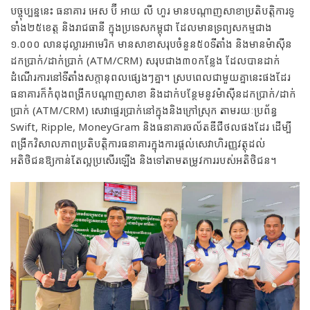
បច្ចុប្បន្ននេះ ធនាគារ អេស ប៊ី អាយ លី ហួរ មានបណ្តាញសាខាប្រតិបត្តិការទូ
ទាំង២៥ខេត្ត និងរាជធានី ក្នុងប្រទេសកម្ពុជា ដែលមានទ្រព្យសកម្មជាង
១.០០០ លានដុល្លារអាមេរិក មានសាខាសរុបចំនួន៥០ទីតាំង និងមានម៉ាស៊ីន
ដកប្រាក់/ដាក់ប្រាក់ (ATM/CRM) សរុបជាង៣០កន្លែង ដែលបានដាក់
ដំណើរការនៅទីតាំងសក្តានុពលផ្សេងៗគ្នា។ ស្របពេលជាមួយគ្នានេះផងដែរ
ធនាគារក៏កំពុងពង្រីកបណ្តាញសាខា និងដាក់បន្ថែមនូវម៉ាស៊ីនដកប្រាក់/ដាក់
ប្រាក់ (ATM/CRM) សេវាផ្ទេរប្រាក់នៅក្នុងនិងក្រៅស្រុក តាមរយៈប្រព័ន្ធ
Swift, Ripple, MoneyGram និងធនាគារចល័តឌីជីថលផងដែរ ដើម្បី
ពង្រីកវិសាលភាពប្រតិបត្តិការធនាគារក្នុងការផ្តល់សេវាហិរញ្ញវត្ថុដល់
អតិថិជនឱ្យកាន់​តែល្អប្រសើរឡើង និងទៅតាមតម្រូវការរបស់អតិថិជន។