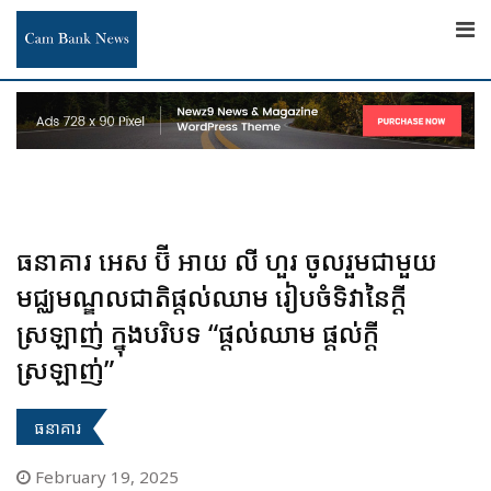
Skip
to
content
ធនាគារ អេស ប៊ី អាយ លី ហួរ ចូលរួមជាមួយ
មជ្ឈមណ្ឌលជាតិផ្តល់ឈាម រៀបចំទិវានៃក្តី
ស្រឡាញ់ ក្នុងបរិបទ “ផ្តល់ឈាម ផ្តល់ក្តី
ស្រឡាញ់”
ធនាគារ
February 19, 2025