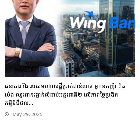
ធនាគារ ប្រៃសណីយ៍កម្ពុជា និងក្រុមហ៊ុន អាយជី អាណា
ចក្រថិក ចុះកិច្ចព្រមព្រៀងភាពជាដៃគូយុទ្ធសាស្ត្រផ្នែកបច្ចេកវិទ្យា
May 28, 2025