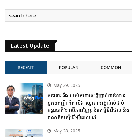
Latest Update
RECENT
POPULAR
COMMON
May 29, 2025
ធនាគារ វីង របស់មហាសេដ្ឋីប្រាក់ពាន់លាន
អ្នកឧកញ៉ា គិត ម៉េង ឈ្នះពានរង្វាន់លំដាប់
អន្តរជាតិ២ លើភាពច្នៃប្រឌិតកម្ចីឌីជីថល និង
គណនីសន្សំដើម្បីគោលដៅ
May 28, 2025