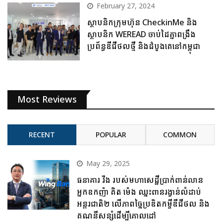
February 27, 2024
ស្ថាបនិកក្រុមហ៊ុន CheckinMe និង
ស្ថាបនិក WEREAD ចាប់ដៃគ្នាពង្រឹង
ប្រព័ន្ធឌីជីថលថ្មី និងដំបូងគេនៅកម្ពុជា
Most Reviews
RECENT
POPULAR
COMMON
May 29, 2025
ធនាគារ វីង របស់មហាសេដ្ឋីប្រាក់ពាន់លាន
អ្នកឧកញ៉ា គិត ម៉េង ឈ្នះពានរង្វាន់លំដាប់
អន្តរជាតិ២ លើភាពច្នៃប្រឌិតកម្ចីឌីជីថល និង
គណនីសន្សំដើម្បីគោលដៅ