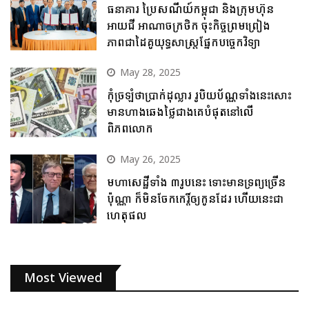
ធនាគារ ប្រៃសណីយ៍កម្ពុជា និងក្រុមហ៊ុន
អាយជី អាណាចក្រថិក ចុះកិច្ចព្រមព្រៀង
ភាពជាដៃគូយុទ្ធសាស្ត្រផ្នែកបច្ចេកវិទ្យា
May 28, 2025
កុំច្រឡំថាប្រាក់ដុល្លារ រូបិយប័ណ្ណទាំងនេះសោះ
មានហាងឆេងថ្លៃជាងគេបំផុតនៅលើ
ពិភពលោក
May 26, 2025
មហាសេដ្ឋីទាំង ៣រូបនេះ ទោះមានទ្រព្យច្រើន
ប៉ុណ្ណា ក៏មិនចែកកេរ្តិ៍ឲ្យកូនដែរ ហើយនេះជា
ហេតុផល
Most Viewed