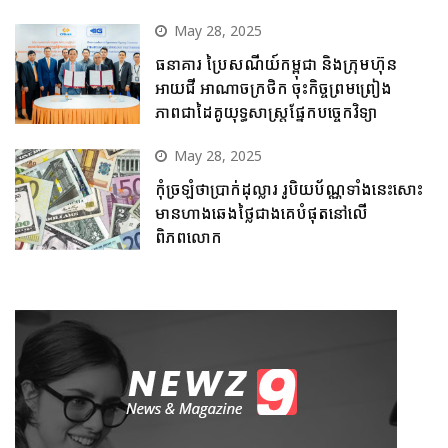
May 28, 2025
ធនាគារ ប្រៃសណីយ៍កម្ពុជា និងក្រុមហ៊ុន
អាយជី អាណាចក្រថិក ចុះកិច្ចព្រមព្រៀង
ភាពជាដៃគូយុទ្ធសាស្ត្រផ្នែកបច្ចេកវិទ្យា
May 28, 2025
កុំច្រឡំថាប្រាក់ដុល្លារ រូបិយប័ណ្ណទាំងនេះសោះ
មានហាងឆេងថ្លៃជាងគេបំផុតនៅលើ
ពិភពលោក