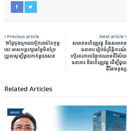
Previous article
Next article
២ថ្ងៃចុងក្រោយកៀកដាច់ខែកុម្ភៈ
សមាគមហិរញ្ញវត្ថុ និងសមាគម
នេះ មាសបន្តរក្សាតម្លៃមិនប្រែ
ធនាគារ រៀបចំព្រឹត្តិការណ៍
ប្រួលសូម្បីមួយកាក់មួយសេន
កៀរគរការបរិច្ចាគឈាមពីវិស័យ
ធនាគារ និងហិរញ្ញវត្ថុ ដើម្បីជួយ
ជីវិតមនុស្ស
Related Articles
ធនាគារ