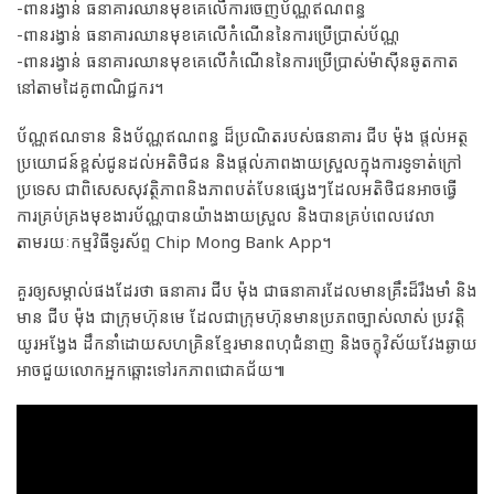
-ពានរង្វាន់ ធនាគារឈានមុខគេលើការចេញប័ណ្ណឥណពន្ធ
-ពានរង្វាន់ ធនាគារឈានមុខគេលើកំណើននៃការប្រើប្រាស់ប័ណ្ណ
-ពានរង្វាន់ ធនាគារឈានមុខគេលើកំណើននៃការប្រើប្រាស់ម៉ាស៊ីនឆូតកាត
នៅតាមដៃគូពាណិជ្ជករ។
ប័ណ្ណឥណទាន និងប័ណ្ណឥណពន្ធ ដ៏ប្រណិតរបស់ធនាគារ ជីប ម៉ុង ផ្តល់អត្ថ
ប្រយោជន៍ខ្ពស់ជូនដល់អតិថិជន និងផ្តល់ភាពងាយស្រួលក្នុងការទូទាត់ក្រៅ
ប្រទេស ជាពិសេសសុវត្ថិភាពនិងភាពបត់បែនផ្សេងៗដែលអតិថិជនអាចធ្វើ
ការគ្រប់គ្រងមុខងារប័ណ្ណបានយ៉ាងងាយស្រួល និងបានគ្រប់ពេលវេលា
តាមរយៈកម្មវិធីទូរស័ព្ទ Chip Mong Bank App។
គួរឲ្យសម្គាល់ផងដែរថា ធនាគារ ជីប ម៉ុង ជាធនាគារដែលមានគ្រឹះដ៏រឹងមាំ និង
មាន ជីប ម៉ុង ជាក្រុមហ៊ុនមេ ដែលជាក្រុមហ៊ុនមានប្រភពច្បាស់លាស់ ប្រវត្ដិ
យូរអង្វែង ដឹកនាំដោយសហគ្រិនខ្មែរមានពហុជំនាញ និងចក្ខុវិស័យវែងឆ្ងាយ
អាចជួយលោកអ្នកឆ្ពោះទៅរកភាពជោគជ័យ៕