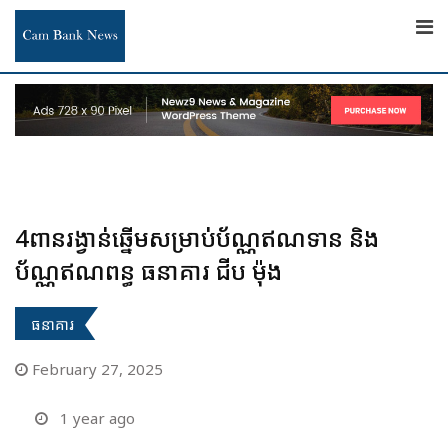
Skip
to
content
4ពានរង្វាន់ឆ្នើមសម្រាប់ប័ណ្ណឥណទាន និង
ប័ណ្ណឥណពន្ធ ធនាគារ ជីប ម៉ុង
ធនាគារ
February 27, 2025
1 year ago