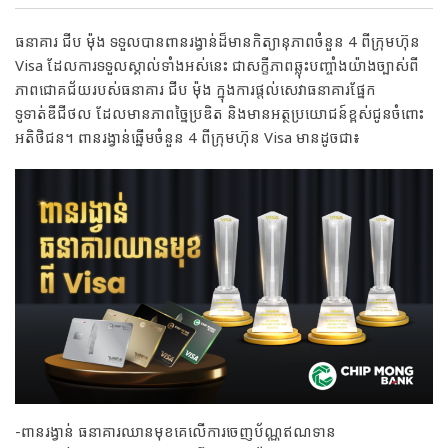
ធនាគារ ជីប ម៉ុង ទទួលបានពានរង្វាន់ដ៏មានកិត្យានុភាពចំនួន 4 ពីក្រុមហ៊ុន
Visa ដែលការទទួលស្គាល់ទាំងអស់នេះ ជាសក្ខីភាពឆ្លុះបញ្ចាំងយ៉ាងច្បាស់ពី
ភាពជោគជ័យរបស់ធនាគារ ជីប ម៉ុង ក្នុងការផ្ដល់សេវាធនាគារផ្នែក
ទូទាត់ឌីជីថល ដែលមានភាពច្នៃប្រឌិត និងមានអត្ថប្រយោជន៍ខ្ពស់ជូនចំពោះ
អតិថិជន។ ពានរង្វាន់ឆ្នើមចំនួន 4 ពីក្រុមហ៊ុន Visa មានដូចជា៖
-ពានរង្វាន់ ធនាគារឈានមុខគេលើការចេញប័ណ្ណឥណទាន