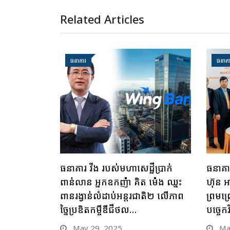
Related Articles
ធនាគារ
ធនាគា
ធនាគារ វីង របស់មហាសេដ្ឋីប្រាក់
ធនាគារ
ពាន់លាន អ្នកឧកញ៉ា គិត ម៉េង ឈ្នះ
ហ៊ុន អ
ពានរង្វាន់លំដាប់អន្តរជាតិ២ លើភាព
ព្រមព្
ច្នៃប្រឌិតកម្ចីឌីជីថល…
បច្ចេកវិ
May 29, 2025
May