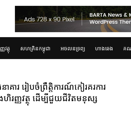
្ញវត្ថុ
សហគ្រិនកម្ពុជា
អចលនទ្រព្យ
ហាងឆេង
គណន
ាគារ រៀបចំព្រឹត្តិការណ៍កៀរគរការ
ិរញ្ញវត្ថុ ដើម្បីជួយជីវិតមនុស្ស