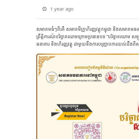
1 year ago
សមាគមធំៗពីរគឺ សមាគមីក្រូហិរញ្ញវត្ថុកម្ពុជា និងសមាគម
ព្រឹត្តិការណ៍បរិច្ចាគឈាមក្រោមប្រធានបទ “បរិច្ចាគឈាម 
ធនាគារ និងហិរញ្ញវត្ថុ ជាមួយនឹងការបញ្ជ្រាបការយល់ដ