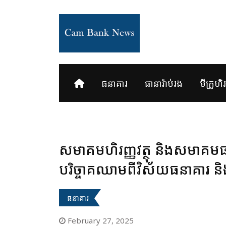
Skip
to
content
ធនាគារ
ធានារ៉ាប់រង
មីក្រូហិរញ
សមាគមហិរញ្ញវត្ថុ និងសមាគមធន
បរិច្ចាគឈាមពីវិស័យធនាគារ និងហ
ធនាគារ
February 27, 2025