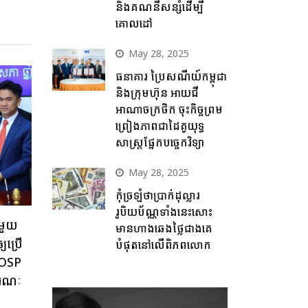
និងគណនីសន្សំដើម្បី
គោលដៅ
May 28, 2025
ធនាគារ ប្រៃសណីយ៍កម្ពុជា
និងក្រុមហ៊ុន អាយជី
អាណាចក្រថិក ចុះកិច្ចព្រម
ព្រៀងភាពជាដៃគូយុទ្ធ
សាស្ត្រផ្នែកបច្ចេកវិទ្យា
May 28, 2025
កុំច្រឡំថាប្រាក់ដុល្លារ
រូបិយប័ណ្ណទាំងនេះសោះ
មួយ
មានហាងឆេងថ្លៃជាងគេ
្យប្រើ
បំផុតនៅលើពិភពលោក
dcOSP
ារណៈ