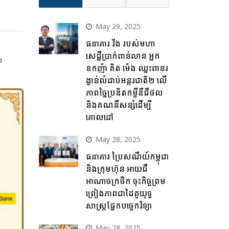
May 29, 2025
ធនាគារ វីង របស់មហា
សេដ្ឋីប្រាក់ពាន់លាន អ្នក
យ
ឧកញ៉ា គិត ម៉េង ឈ្នះពានរ
ង្វាន់លំដាប់អន្តរជាតិ២ លើ
ភាពច្នៃប្រឌិតកម្ចីឌីជីថល
និងគណនីសន្សំដើម្បី
គោលដៅ
May 28, 2025
ធនាគារ ប្រៃសណីយ៍កម្ពុជា
និងក្រុមហ៊ុន អាយជី
អាណាចក្រថិក ចុះកិច្ចព្រម
ព្រៀងភាពជាដៃគូយុទ្ធ
សាស្ត្រផ្នែកបច្ចេកវិទ្យា
May 28, 2025