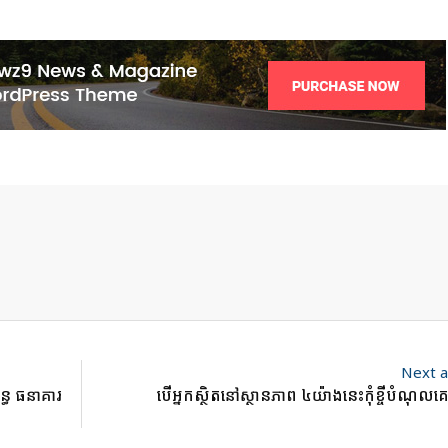
Next a
្ធ ធនាគារ
បើអ្នកស្ថិតនៅស្ថានភាព ៤យ៉ាងនេះកុំខ្ចីបំណុលគ