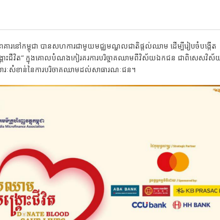
ធនាគារនៅកម្ពុជា បានសហការជាមួយមជ្ឈមណ្ឌលជាតិផ្តល់ឈាម ដើម្បីរៀបចំបង្កើត
សង្គ្រោះជីវិត” ក្នុងគោលបំណងកៀរគរការបរិច្ចាគឈាមពីវិស័យឯកជន ជាពិសេសវិស័
ឹងពីសារៈសំខាន់នៃការបរិចាគឈាមដល់សាធារណៈជន។