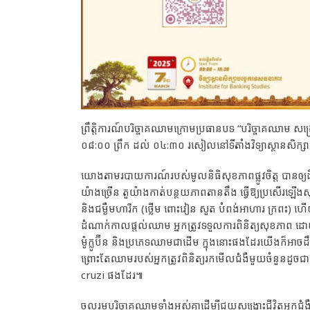
ព្រឹត្តិការណ៍បរិច្ចាគឈាមក្រោមប្រធានបទ “បរិច្ចាគឈាម សង្
០៨:០០ ព្រឹក ដល់ ០៤:៣០ រសៀលនៅទីតាំងវិទ្យាស្ថានសិក្ស
យោងតាមរបាយការណ៍របស់មូលនិធិសុខភាពផ្លូវចិត្ត បានឲ្យដ
យ៉ាងច្រើន តួយ៉ាងកាត់បន្ថយភាពតានតឹង ធ្វើឱ្យប្រសើរឡើ
និងជម្ងឺមហារីក (ថ្លើម ពោះវៀន សួត បំពង់អាហារ ក្រពះ)
ដំណាក់កាលផ្តល់ឈាម អ្នកត្រូវទទួលការពិនិត្យសុខភាព 
ម៉ូក្លូប៊ីន និងប្រភេទឈាមជាដើម ក្នុងនោះផងដែរយើងក៏អាចដ
ព្រោះតែឈាមរបស់អ្នកត្រូវពិនិត្យរកមើលជំងឺមួយចំនួនដូ
cruzi ផងដែរ៕
ចូលរួមបរិច្ចាគឈាមទាំងអស់គ្នាដើម្បីជួយសង្រ្គោះជីវិតអ្នកជំងឺ