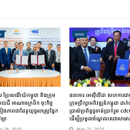
រ
ធនាគារ
 ប្រៃសណីយ៍កម្ពុជា និងក្រុម
ធនាគារ អេស៊ីលីដា សហការជា
ាយជី អាណាចក្រថិក ចុះកិច្ច
ក្រុមប្រឹក្សាអភិវឌ្ឍន៍កម្ពុជា ដាក់ឲ
រៀងភាពជាដៃគូយុទ្ធសាស្ត្រផ្នែក
ប្រាស់ប្រព័ន្ធទូទាត់ប្រាក់រួម c
ទ្យា
ដើម្បីប្រមូលចំណូលសេវាសាធ
 28, 2025
May 21, 2025