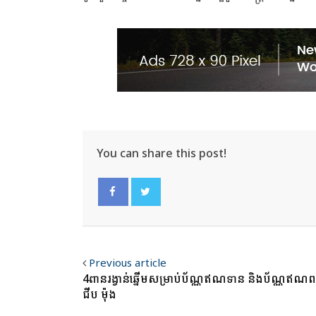
You can share this post!
Facebook
Twitter
Previous article
4ពានរង្វាន់ឆ្នើមសម្រាប់ប័ណ្ណឥណទាន និងប័ណ្ណឥណពន
ជីប ម៉ុង