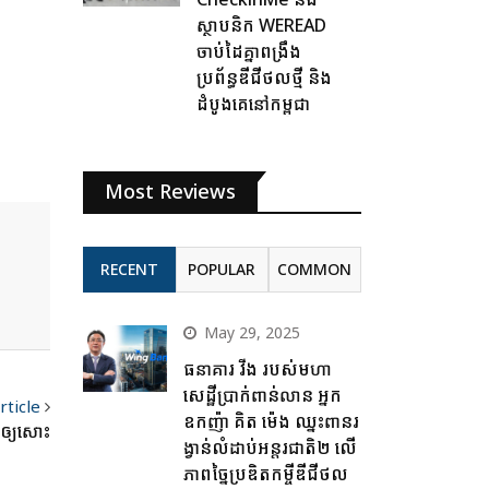
ស្ថាបនិក WEREAD
ចាប់ដៃគ្នាពង្រឹង
ប្រព័ន្ធឌីជីថលថ្មី និង
ដំបូងគេនៅកម្ពុជា
Most Reviews
RECENT
POPULAR
COMMON
May 29, 2025
ធនាគារ វីង របស់មហា
សេដ្ឋីប្រាក់ពាន់លាន អ្នក
rticle
ឧកញ៉ា គិត ម៉េង ឈ្នះពានរ
េឲ្យសោះ
ង្វាន់លំដាប់អន្តរជាតិ២ លើ
ភាពច្នៃប្រឌិតកម្ចីឌីជីថល