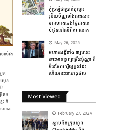
កុំច្រឡំថាប្រាក់ដុល្លារ
រូបិយប័ណ្ណទាំងនេះសោះ
មានហាងឆេងថ្លៃជាងគេ
បំផុតនៅលើពិភពលោក
May 26, 2025
មហាសេដ្ឋីទាំង ៣រូបនេះ
វេលាម៉ោង
ទោះមានទ្រព្យច្រើនប៉ុណ្ណា ក៏
មិនចែកកេរ្តិ៍ឲ្យកូនដែរ
ហើយនេះជាហេតុផល
អ្នក
ឈមមុខ
ល់
្រិតអ
Most Viewed
លះ ក៏
nosoma
February 27, 2024
ស្ថាបនិកក្រុមហ៊ុន
CheckinMe និង