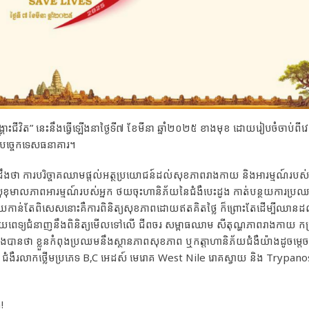
គ្រោះជីវិត” នេះនឹងធ្វើឡើងនាថ្ងៃទី៧ ខែមីនា ឆ្នាំ២០២៥ ខាងមុខ ដោយរៀបចំចាប់ពី
ាបច្ចេកទេសធនាគារ។
ឹងថា ការបរិច្ចាគឈាមផ្តល់អត្ថប្រយោជន៍ដល់សុខភាពរាងកាយ និងអារម្មណ៍របស់
ងសុខុមាលភាពអារម្មណ៍របស់អ្នក ថយចុះហានិភ័យនៃជំងឺបេះដូង កាត់បន្ថយការប្រ
 ហើយកាន់តែពិសេសនោះគឺការពិនិត្យសុខភាពដោយឥតគិតថ្លៃ ក៏ព្រោះតែដើម្បីឈានដ
ដោយពេទ្យជំនាញនឹងពិនិត្យមើលទៅលើ ជីពចរ សម្ពាធឈាម សីតុណ្ហភាពរាងកាយ កម
ឹងបានថា ខ្លួនកំពុងប្រឈមនឹងស្ថានភាពសុខភាព ឬកត្តាហានិភ័យជំងឺយ៉ាងដូចម្តេចខ្
ចជា ជំងឺរលាកថ្លើមប្រភេទ B,C អេដស៍ មេរោគ West Nile រោគស្វាយ និង Trypa
!